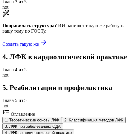
Глава
3
из
5
not
Понравилась структура?
ИИ напишет такую же работу на
вашу тему
по ГОСТу.
Создать такую же
4
.
ЛФК в кардиологической практике
Глава
4
из
5
not
5
.
Реабилитация и профилактика
Глава
5
из
5
not
Оглавление
1
.
Теоретические основы ЛФК
2
.
Классификация методов ЛФК
3
.
ЛФК при заболеваниях ОДА
4
.
ЛФК в кардиологической практике