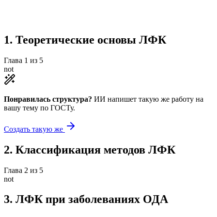
Учебная работа
5 глав
≈1 страница
0
источников
Создать такую же
Готовая работа по ГОСТу — от 99₽
1
.
Теоретические основы ЛФК
Глава
1
из
5
not
Понравилась структура?
ИИ напишет такую же работу на
вашу тему
по ГОСТу.
Создать такую же
2
.
Классификация методов ЛФК
Глава
2
из
5
not
3
.
ЛФК при заболеваниях ОДА