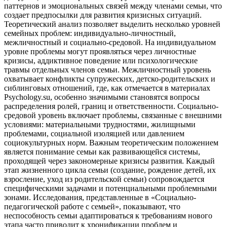
паттернов и эмоциональных связей между членами семьи, что
создает предпосылки для развития кризисных ситуаций.
Теоретический анализ позволяет выделить несколько уровней
семейных проблем: индивидуально-личностный,
межличностный и социально-средовой. На индивидуальном
уровне проблемы могут проявляться через личностные
кризисы, аддиктивное поведение или психологические
травмы отдельных членов семьи. Межличностный уровень
охватывает конфликты супружеских, детско-родительских и
сиблинговых отношений, где, как отмечается в материалах
Psychology.su, особенно значимыми становятся вопросы
распределения ролей, границ и ответственности. Социально-
средовой уровень включает проблемы, связанные с внешними
условиями: материальными трудностями, жилищными
проблемами, социальной изоляцией или давлением
социокультурных норм. Важным теоретическим положением
является понимание семьи как развивающейся системы,
проходящей через закономерные кризисы развития. Каждый
этап жизненного цикла семьи (создание, рождение детей, их
взросление, уход из родительской семьи) сопровождается
специфическими задачами и потенциальными проблемными
зонами. Исследования, представленные в «Социально-
педагогической работе с семьей», показывают, что
неспособность семьи адаптироваться к требованиям нового
этапа часто приводит к хронификации проблем и