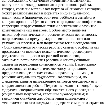
сопровождения. Следующим значимым направлением
выступает психокоррекционная и развивающая работа,
которая, согласно материалам портала «Психология сегодня»,
может реализовываться в форматах индивидуального,
диадического (например, родитель-ребёнок) и семейного
консультирования. Целью является преодоление конфликтов,
коррекция неэффективных стилей воспитания и развитие
коммуникативных навыков. Особое место занимает
психопрофилактическая и просветительская деятельность,
направленная на предупреждение возникновения или
углубления проблем. Как подчёркивается в исследовании
«Социально-педагогическая работа с семьёй», эффективная
профилактика включает психологическое просвещение
родителей по вопросам возрастной психологии,
закономерностей развития ребёнка и конструктивных
стратегий разрешения кризисных ситуаций. Параллельно
осуществляется психологическое консультирование,
предоставляющее членам семьи оперативную помощь в
решении актуальных трудностей. Завершающим, но
фундаментальным направлением является методическая и
координационная работа. Педагог-психолог взаимодействует
с другими специалистами образовательного учреждения
(социальным педагогом, классным руководителем) и
внешними службами для обеспечения комплексного
межведомственного подхода к поддержке семьи, что отражено