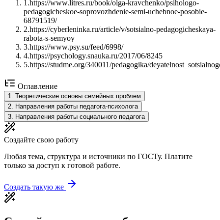
1
.
https://www.litres.ru/book/olga-kravchenko/psihologo-
pedagogicheskoe-soprovozhdenie-semi-uchebnoe-posobie-
68791519/
2
.
https://cyberleninka.ru/article/v/sotsialno-pedagogicheskaya-
rabota-s-semyoy
3
.
https://www.psy.su/feed/6998/
4
.
https://psychology.snauka.ru/2017/06/8245
5
.
https://studme.org/340011/pedagogika/deyatelnost_sotsialn
Оглавление
1
.
Теоретические основы семейных проблем
2
.
Направления работы педагога-психолога
3
.
Направления работы социального педагога
Создайте свою работу
Любая тема, структура и источники по ГОСТу. Платите
только за доступ к готовой работе.
Создать такую же