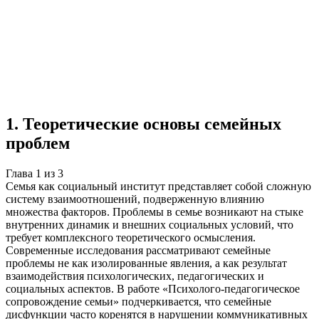
Учебная работа
3 главы
≈5 страниц
5
источников
Создать такую же
Готовая работа по ГОСТу — от 99₽
1
.
Теоретические основы семейных
проблем
Глава
1
из
3
Семья как социальный институт представляет собой сложную
систему взаимоотношений, подверженную влиянию
множества факторов. Проблемы в семье возникают на стыке
внутренних динамик и внешних социальных условий, что
требует комплексного теоретического осмысления.
Современные исследования рассматривают семейные
проблемы не как изолированные явления, а как результат
взаимодействия психологических, педагогических и
социальных аспектов. В работе «Психолого-педагогическое
сопровождение семьи» подчеркивается, что семейные
дисфункции часто коренятся в нарушении коммуникативных