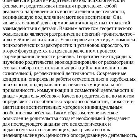
отмечается в работе «Родительство как психологический
феномен», родительская позиция представляет собой
реальную направленность воспитательной деятельности,
возникающую под влиянием мотивов воспитания. Она
является основой для формирования конкретных стратегий
взаимодействия с детьми. Важным аспектом теоретического
осмысления является разграничение понятий «родительство»
и «семейное воспитание». Если первое акцентирует комплекс
психологических характеристик и установок взрослого, то
второе фокусируется на целенаправленном процессе
формирования личности ребенка. Теоретические подходы к
изучению родительства эволюционировали от рассмотрения
его как набора инстинктивных реакций к пониманию как
сознательной, рефлексивной деятельности. Современные
концепции, опираясь на работы отечественных и зарубежных
психологов, подчеркивают значимость эмоциональной
привязанности, коммуникации и совместной деятельности в
диаде «родитель-ребенок». Качество родительства во многом
определяется способностью взрослого к эмпатии, гибкости и
адаптации воспитательных методов к индивидуальным
особенностям ребенка. Таким образом, теоретическое
осмысление родительства создает необходимый фундамент
для последующего анализа его психологических и
педагогических составляющих, раскрывая его как
целенаправленную, ценностно-опосредованную деятельность,