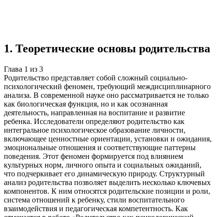
Учебная работа
3 главы
≈5 страниц
5
источников
Создать такую же
Готовая работа по ГОСТу — от 99₽
1
.
Теоретические основы родительства
Глава
1
из
3
Родительство представляет собой сложный социально-
психологический феномен, требующий междисциплинарного
анализа. В современной науке оно рассматривается не только
как биологическая функция, но и как осознанная
деятельность, направленная на воспитание и развитие
ребенка. Исследователи определяют родительство как
интегральное психологическое образование личности,
включающее ценностные ориентации, установки и ожидания,
эмоциональные отношения и соответствующие паттерны
поведения. Этот феномен формируется под влиянием
культурных норм, личного опыта и социальных ожиданий,
что подчеркивает его динамическую природу. Структурный
анализ родительства позволяет выделить несколько ключевых
компонентов. К ним относятся родительские позиции и роли,
система отношений к ребенку, стили воспитательного
взаимодействия и педагогическая компетентность. Как