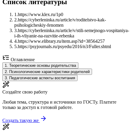
Список литературы
1
.
https://www.klex.ru/1p0
2
.
https://cyberleninka.ru/article/v/roditelstvo-kak-
psihologicheskiy-fenomen
3
.
https://cyberleninka.ru/article/v/stili-semejnogo-vospitaniya-
i-ih-vliyanie-na-razvitie-rebenka
4
.
https://www.elibrary.ru/item.asp?id=38564257
5
.
https://psyjournals.ru/psyedu/2016/n3/Fuller.shtml
Оглавление
1
.
Теоретические основы родительства
2
.
Психологические характеристики родителей
3
.
Педагогические аспекты воспитания
Создайте свою работу
Любая тема, структура и источники по ГОСТу. Платите
только за доступ к готовой работе.
Создать такую же