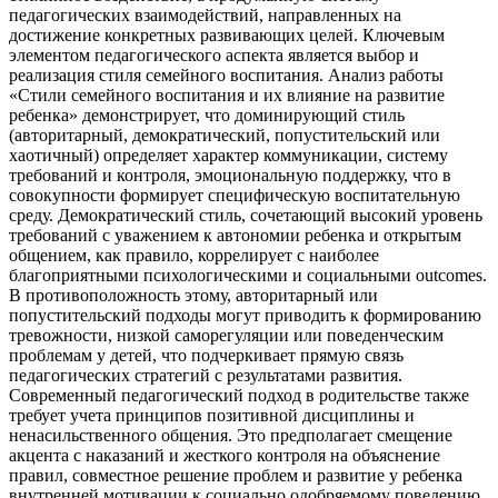
педагогических взаимодействий, направленных на
достижение конкретных развивающих целей. Ключевым
элементом педагогического аспекта является выбор и
реализация стиля семейного воспитания. Анализ работы
«Стили семейного воспитания и их влияние на развитие
ребенка» демонстрирует, что доминирующий стиль
(авторитарный, демократический, попустительский или
хаотичный) определяет характер коммуникации, систему
требований и контроля, эмоциональную поддержку, что в
совокупности формирует специфическую воспитательную
среду. Демократический стиль, сочетающий высокий уровень
требований с уважением к автономии ребенка и открытым
общением, как правило, коррелирует с наиболее
благоприятными психологическими и социальными outcomes.
В противоположность этому, авторитарный или
попустительский подходы могут приводить к формированию
тревожности, низкой саморегуляции или поведенческим
проблемам у детей, что подчеркивает прямую связь
педагогических стратегий с результатами развития.
Современный педагогический подход в родительстве также
требует учета принципов позитивной дисциплины и
ненасильственного общения. Это предполагает смещение
акцента с наказаний и жесткого контроля на объяснение
правил, совместное решение проблем и развитие у ребенка
внутренней мотивации к социально одобряемому поведению.