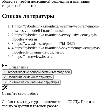
общества, требуя постоянной рефлексии и адаптации
социальной политики.
Список литературы
1
.
https://cyberleninka.ru/article/v/semya-v-sovremennom-
obschestve-modeli-i-transformatsii
2
.
https://cyberleninka.ru/article/v/evolyutsiya-semeynyh-
modeley-v-rossii
3
.
https://www.isras.ru/publ.html?id=3425
4
.
https://cyberleninka.ru/article/v/sovremennye-semeynye-
modeli-i-ih-vliyanie-na-obschestvo
5
.
https://demreview.hse.ru/
Оглавление
1
.
Теоретические основы семейных моделей
2
.
Эволюция семейных структур
3
.
Влияние на социальные структуры
Создайте свою работу
Любая тема, структура и источники по ГОСТу. Платите
только за доступ к готовой работе.