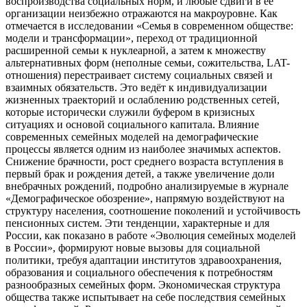
воспроизводства социальных норм, и любые сдвиги в её
организации неизбежно отражаются на макроуровне. Как
отмечается в исследовании «Семья в современном обществе:
модели и трансформации», переход от традиционной
расширенной семьи к нуклеарной, а затем к множеству
альтернативных форм (неполные семьи, сожительства, LAT-
отношения) перестраивает систему социальных связей и
взаимных обязательств. Это ведёт к индивидуализации
жизненных траекторий и ослаблению родственных сетей,
которые исторически служили буфером в кризисных
ситуациях и основой социального капитала. Влияние
современных семейных моделей на демографические
процессы является одним из наиболее значимых аспектов.
Снижение брачности, рост среднего возраста вступления в
первый брак и рождения детей, а также увеличение доли
внебрачных рождений, подробно анализируемые в журнале
«Демографическое обозрение», напрямую воздействуют на
структуру населения, соотношение поколений и устойчивость
пенсионных систем. Эти тенденции, характерные и для
России, как показано в работе «Эволюция семейных моделей
в России», формируют новые вызовы для социальной
политики, требуя адаптации институтов здравоохранения,
образования и социального обеспечения к потребностям
разнообразных семейных форм. Экономическая структура
общества также испытывает на себе последствия семейных