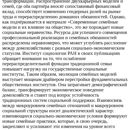
трансформаций. Распространение двухкарьерных моделей и
семей, где оба партнёра вносят сопоставимый финансовый
вклад, способствует изменению гендерных ролей на рынке
труда и перераспределению домашних обязанностей. Однако,
как подчёркивается в материале «Современные семейные
модели и их влияние на общество», это же порождает новые
социальные неравенства. Ресурсы для успешного совмещения
профессиональной реализации и семейных обязанностей
распределены неравномерно, что может углублять расслоение
между домохозяйствами с разным социально-экономическим
статусом. Институт социологии РАН в своих публикациях
обращает внимание на то, что ослабление
перераспределительной функции традиционной семьи
повышает нагрузку на государственные социальные
институты. Таким образом, эволюция семейных моделей
выступает мощным драйвером перестройки фундаментальных
общественных институтов. Она затрагивает демографический
баланс, трансформирует экономическое поведение
домохозяйств и ставит под вопрос устойчивость
традиционных систем социальной поддержки. Взаимосвязь
между микроуровнем семейных отношений и макроуровнем
социальной структуры носит диалектический характер:
изменяющиеся социально-экономические условия формируют
новые семейные практики, которые, в свою очередь,
закрепляют и усиливают эти изменения на уровне всего