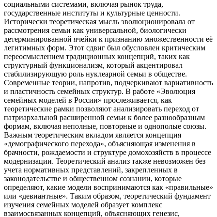
социальными системами, включая рынок труда,
государственные институты и культурные ценности.
Исторически теоретическая мысль эволюционировала от
рассмотрения семьи как универсальной, биологически
детерминированной ячейки к признанию множественности её
легитимных форм. Этот сдвиг был обусловлен критическим
переосмыслением традиционных концепций, таких как
структурный функционализм, который акцентировал
стабилизирующую роль нуклеарной семьи в обществе.
Современные теории, напротив, подчеркивают вариативность
и пластичность семейных структур. В работе «Эволюция
семейных моделей в России» прослеживается, как
теоретические рамки позволяют анализировать переход от
патриархальной расширенной семьи к более разнообразным
формам, включая неполные, повторные и однополые союзы.
Важным теоретическим вкладом является концепция
«демографического перехода», объясняющая изменения в
брачности, рождаемости и структуре домохозяйств в процессе
модернизации. Теоретический анализ также невозможен без
учета нормативных представлений, закрепленных в
законодательстве и общественном сознании, которые
определяют, какие модели воспринимаются как «правильные»
или «девиантные». Таким образом, теоретический фундамент
изучения семейных моделей образует комплекс
взаимосвязанных концепций, объясняющих генезис,