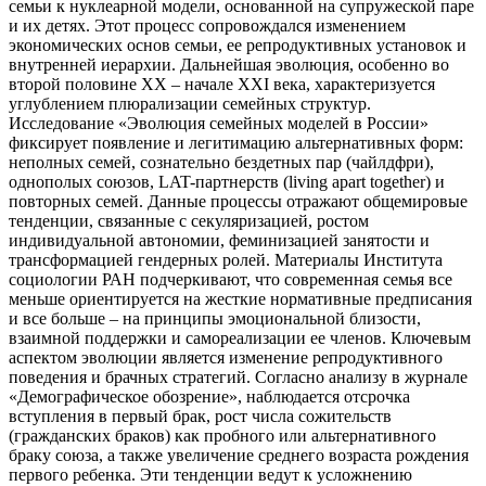
семьи к нуклеарной модели, основанной на супружеской паре
и их детях. Этот процесс сопровождался изменением
экономических основ семьи, ее репродуктивных установок и
внутренней иерархии. Дальнейшая эволюция, особенно во
второй половине XX – начале XXI века, характеризуется
углублением плюрализации семейных структур.
Исследование «Эволюция семейных моделей в России»
фиксирует появление и легитимацию альтернативных форм:
неполных семей, сознательно бездетных пар (чайлдфри),
однополых союзов, LAT-партнерств (living apart together) и
повторных семей. Данные процессы отражают общемировые
тенденции, связанные с секуляризацией, ростом
индивидуальной автономии, феминизацией занятости и
трансформацией гендерных ролей. Материалы Института
социологии РАН подчеркивают, что современная семья все
меньше ориентируется на жесткие нормативные предписания
и все больше – на принципы эмоциональной близости,
взаимной поддержки и самореализации ее членов. Ключевым
аспектом эволюции является изменение репродуктивного
поведения и брачных стратегий. Согласно анализу в журнале
«Демографическое обозрение», наблюдается отсрочка
вступления в первый брак, рост числа сожительств
(гражданских браков) как пробного или альтернативного
браку союза, а также увеличение среднего возраста рождения
первого ребенка. Эти тенденции ведут к усложнению