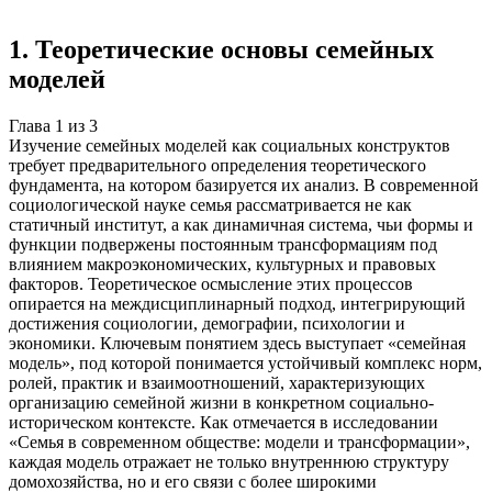
Создать такую же
Готовая работа по ГОСТу — от 99₽
1
.
Теоретические основы семейных
моделей
Глава
1
из
3
Изучение семейных моделей как социальных конструктов
требует предварительного определения теоретического
фундамента, на котором базируется их анализ. В современной
социологической науке семья рассматривается не как
статичный институт, а как динамичная система, чьи формы и
функции подвержены постоянным трансформациям под
влиянием макроэкономических, культурных и правовых
факторов. Теоретическое осмысление этих процессов
опирается на междисциплинарный подход, интегрирующий
достижения социологии, демографии, психологии и
экономики. Ключевым понятием здесь выступает «семейная
модель», под которой понимается устойчивый комплекс норм,
ролей, практик и взаимоотношений, характеризующих
организацию семейной жизни в конкретном социально-
историческом контексте. Как отмечается в исследовании
«Семья в современном обществе: модели и трансформации»,
каждая модель отражает не только внутреннюю структуру
домохозяйства, но и его связи с более широкими