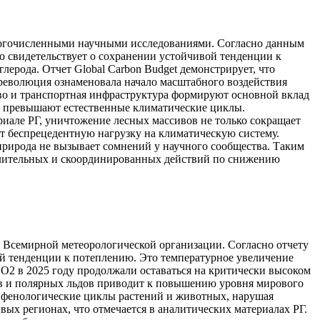
ногочисленными научными исследованиями. Согласно данным
о свидетельствует о сохранении устойчивой тенденции к
ерода. Отчет Global Carbon Budget демонстрирует, что
революция ознаменовала начало масштабного воздействия
во и транспортная инфраструктура формируют основной вклад
о превышают естественные климатические циклы.
риале РГ, уничтожение лесных массивов не только сокращает
т беспрецедентную нагрузку на климатическую систему.
 природа не вызывает сомнений у научного сообщества. Таким
длительных и скоординированных действий по снижению
 Всемирной метеорологической организации. Согласно отчету
ой тенденции к потеплению. Это температурное увеличение
 CO2 в 2025 году продолжали оставаться на критически высоком
ов и полярных льдов приводит к повышению уровня мирового
а фенологические циклы растений и животных, нарушая
ых регионах, что отмечается в аналитических материалах РГ.