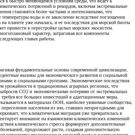
ся к быстро меняющимся условиям среды, что ведет к
лиматических потрясений и рекордов, включая экстремальные
нения становятся более частыми и интенсивными, что
 температуры воды и ее закисление вследствие поглощения
на планете уже началась, и ее последствия для морской биоты
жет привести к перестройке целых морских экосистем.
многоплановый характер, затрагивая все компоненты
оследующих главах работы.
трагивая фундаментальные основы современной цивилизации.
едентные вызовы для экономического развития и социальной
ионами и социальными группами. Экономические последствия
ием урожайности в традиционных аграрных регионах, что
 выбросов CO2 и экономическими потерями от экстремальных
 требуя все больших инвестиций в адаптационные меры.
указывается в материалах ООН, наиболее уязвимые сообщества,
переселение населения из зон, ставших непригодными для
ркивает, что климатическая миграция уже превратилась в
нтирует внимание на взаимосвязи климатических изменений
едствия климатического стресса формируют дополнительные
аболеваний, продолжают расти, создавая дополнительную
ют пересмотра традиционных моделей роста и распределения