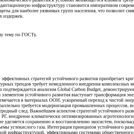
 адаптационную инфраструктуру становится императивом совре
ащиты для наиболее уязвимых групп населения, что позволит с
х издержек.
у тему
по ГОСТу.
 эффективных стратегий устойчивого развития приобретает кри
турных трендов требует немедленного внедрения комплексных м
что подтверждается анализом Global Carbon Budget, демонстрир
 элементом устойчивого развития выступает трансформация энер
мечается в материалах ООН, ускоренный переход к чистой энерг
Параллельно требуется модернизация промышленных процессов, 
леродный след. Важнейшим аспектом стратегий устойчивого разв
 РГ, внедрение климатически оптимизированных агротехнологи
е уделяется сохранению и восстановлению экосистем, поскольку
емы углекислого газа. Интеграция принципов устойчивого разви
еной инфраструктурой, эффективными системами общественного