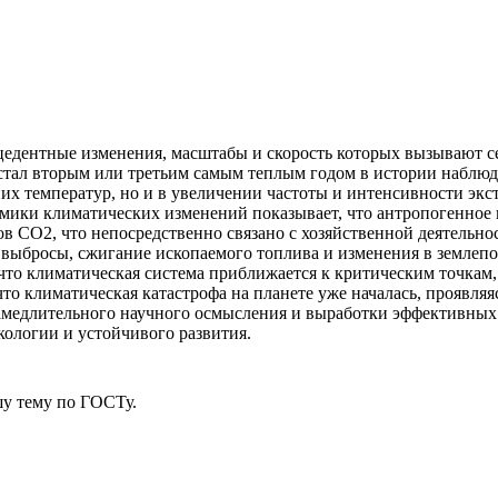
едентные изменения, масштабы и скорость которых вызывают се
стал вторым или третьим самым теплым годом в истории наблюд
дних температур, но и в увеличении частоты и интенсивности эк
амики климатических изменений показывает, что антропогенное 
 CO2, что непосредственно связано с хозяйственной деятельнос
бросы, сжигание ископаемого топлива и изменения в землепо
 что климатическая система приближается к критическим точкам
что климатическая катастрофа на планете уже началась, проявля
амедлительного научного осмысления и выработки эффективных с
кологии и устойчивого развития.
у тему
по ГОСТу.