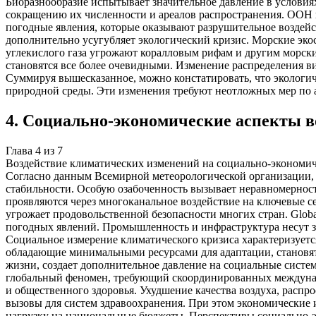
Биоразнообразие испытывает значительное давление в условия
сокращению их численности и ареалов распространения. ООН в
погодные явления, которые оказывают разрушительное воздейс
дополнительно усугубляет экологический кризис. Морские эк
углекислого газа угрожают коралловым рифам и другим морским
становятся все более очевидными. Изменение распределения в
Суммируя вышесказанное, можно констатировать, что экологич
природной среды. Эти изменения требуют неотложных мер по а
4
.
Социально-экономические аспекты в
Глава
4
из
7
Воздействие климатических изменений на социально-экономич
Согласно данным Всемирной метеорологической организации, 
стабильности. Особую озабоченность вызывает неравномернос
проявляются через многоканальное воздействие на ключевые с
угрожает продовольственной безопасности многих стран. Glo
погодных явлений. Промышленность и инфраструктура несут з
Социальное измерение климатического кризиса характеризуетс
обладающие минимальными ресурсами для адаптации, становя
жизни, создает дополнительное давление на социальные систе
глобальный феномен, требующий скоординированных междунар
и общественного здоровья. Ухудшение качества воздуха, расп
вызовы для систем здравоохранения. При этом экономические 
нагрузку на национальные бюджеты. Перспективы социально-э