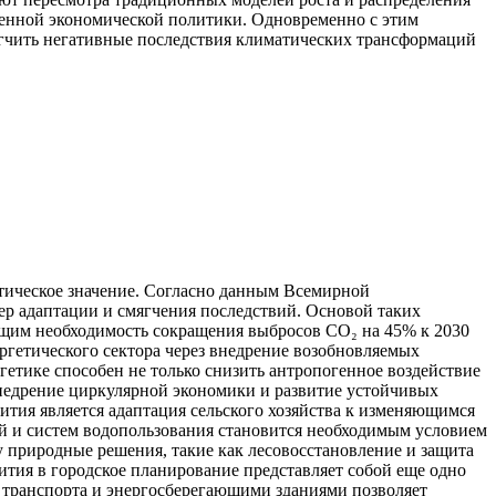
менной экономической политики. Одновременно с этим
мягчить негативные последствия климатических трансформаций
тическое значение. Согласно данным Всемирной
ер адаптации и смягчения последствий. Основой таких
ующим необходимость сокращения выбросов CO₂ на 45% к 2030
гетического сектора через внедрение возобновляемых
етике способен не только снизить антропогенное воздействие
внедрение циркулярной экономики и развитие устойчивых
ития является адаптация сельского хозяйства к изменяющимся
й и систем водопользования становится необходимым условием
 природные решения, такие как лесовосстановление и защита
тия в городское планирование представляет собой еще одно
 транспорта и энергосберегающими зданиями позволяет