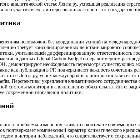
ся в аналитической статье Лента.ру, успешная реализация страт
вного участия всех заинтересованных сторон – от государственн
литика
енениям невозможно без координации усилий на международном
еплению требует консолидированных действий мирового сообщес
тики, учитывающей дифференцированную ответственность госу
ажение в данных Global Carbon Budget о неравномерном распре
ОН, демонстрируют необходимость пересмотра существующих мо
акие как публикация в РГ, подчеркивают важность сочетания р
ой статье Лента.ру, успех международных инициатив зависит от 
efits. Перспективы укрепления климатического сотрудничества 
ной системы мониторинга выполнения обязательств. Интеграци
tive современной глобальной политики.
аний
ьность проблемы изменения климата в контексте современных э
тов подтверждает комплексный характер климатического кризис
 годом в истории наблюдений, что свидетельствует о сохранении