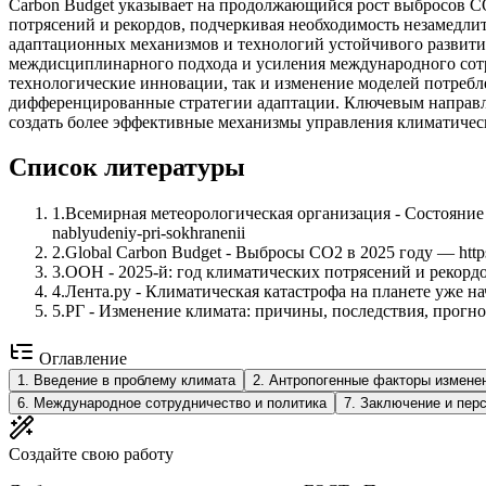
Carbon Budget указывает на продолжающийся рост выбросов C
потрясений и рекордов, подчеркивая необходимость незамедл
адаптационных механизмов и технологий устойчивого развития
междисциплинарного подхода и усиления международного сотру
технологические инновации, так и изменение моделей потреб
дифференцированные стратегии адаптации. Ключевым направле
создать более эффективные механизмы управления климатичес
Список литературы
1
.
Всемирная метеорологическая организация - Состояние гло
nablyudeniy-pri-sokhranenii
2
.
Global Carbon Budget - Выбросы CO2 в 2025 году — https:
3
.
ООН - 2025-й: год климатических потрясений и рекордов 
4
.
Лента.ру - Климатическая катастрофа на планете уже началас
5
.
РГ - Изменение климата: причины, последствия, прогноз и п
Оглавление
1
.
Введение в проблему климата
2
.
Антропогенные факторы измене
6
.
Международное сотрудничество и политика
7
.
Заключение и пер
Создайте свою работу