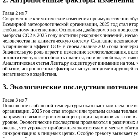
Глава
2
из
7
Современные климатические изменения преимущественно обус
Всемирной метеорологической организации, 2025 год стал вто
глобальному потеплению. Основным драйвером этих процессов в
выбросы CO2 в 2025 году достигли рекордных значений, несм
человечества на климатическую систему. Сжигание ископаемо
в парниковый эффект. ООН в своем анализе 2025 года подчер
Значительную роль играет и изменение землепользования, вклю
поглотительную способность планеты, но и высвобождает нако
Аналитическая статья Лента.ру акцентирует внимание на том, 
образом, антропогенные факторы выступают доминирующей си
негативного воздействия.
3
.
Экологические последствия потепле
Глава
3
из
7
Повышение глобальной температуры оказывает комплексное во
организации, 2025 год стал вторым или третьим самым теплым
напрямую связано с ростом концентрации парниковых газов в а
уровне. Экологические последствия проявляются в различных
океана, что угрожает прибрежным экосистемам и местам обит
синхронизацию в пищевых цепях. Особую тревогу вызывает уск