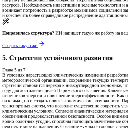
ресурсов. Необходимость инвестиций в зеленые технологии и
возникает потребность в разработке механизмов социальной з
и обеспечить более справедливое распределение адаптационны
Понравилась структура?
ИИ напишет такую же работу на
ваш
Создать такую же
5
.
Стратегии устойчивого развития
Глава
5
из
7
В условиях нарастающих климатических изменений разработка
метеорологической организации, сохранение текущих темпера
стратегий становится переход к низкоуглеродной экономике, 
году для достижения целей Парижского соглашения. Ключевым
источников энергии и повышение энергоэффективности. Как от
на климат, но и создать новые экономические возможности. 
транспортных систем, что позволит существенно сократить уг
климатическим условиям. Согласно аналитическим материалам
обеспечения продовольственной безопасности. Особое внимани
водно-болотных угодий, способны поглощать значительные объ
перспективное направление. Создание «умных» городов с зел