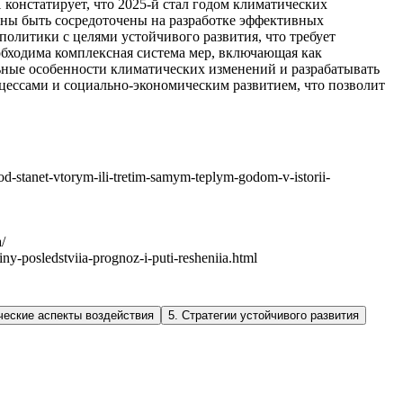
онстатирует, что 2025-й стал годом климатических
жны быть сосредоточены на разработке эффективных
олитики с целями устойчивого развития, что требует
обходима комплексная система мер, включающая как
ьные особенности климатических изменений и разрабатывать
ессами и социально-экономическим развитием, что позволит
tanet-vtorym-ili-tretim-samym-teplym-godom-v-istorii-
/
-posledstviia-prognoz-i-puti-resheniia.html
ческие аспекты воздействия
5
.
Стратегии устойчивого развития