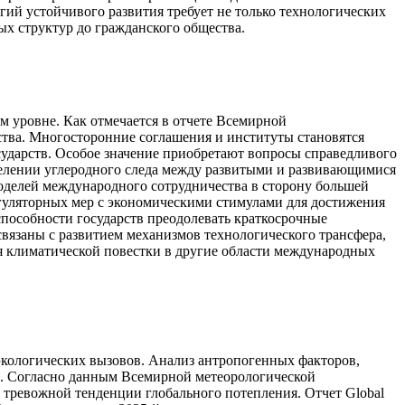
егий устойчивого развития требует не только технологических
ых структур до гражданского общества.
 уровне. Как отмечается в отчете Всемирной
тва. Многосторонние соглашения и институты становятся
дарств. Особое значение приобретают вопросы справедливого
делении углеродного следа между развитыми и развивающимися
делей международного сотрудничества в сторону большей
егуляторных мер с экономическими стимулами для достижения
способности государств преодолевать краткосрочные
связаны с развитием механизмов технологического трансфера,
я климатической повестки в другие области международных
кологических вызовов. Анализ антропогенных факторов,
а. Согласно данным Всемирной метеорологической
 тревожной тенденции глобального потепления. Отчет Global