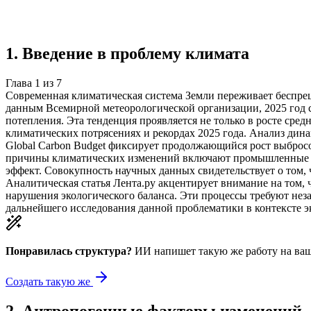
Создать такую же
Готовая работа по ГОСТу — от 99₽
1
.
Введение в проблему климата
Глава
1
из
7
Современная климатическая система Земли переживает беспрец
данным Всемирной метеорологической организации, 2025 год 
потепления. Эта тенденция проявляется не только в росте сре
климатических потрясениях и рекордах 2025 года. Анализ дин
Global Carbon Budget фиксирует продолжающийся рост выбросов
причины климатических изменений включают промышленные вы
эффект. Совокупность научных данных свидетельствует о том,
Аналитическая статья Лента.ру акцентирует внимание на том, 
нарушения экологического баланса. Эти процессы требуют нез
дальнейшего исследования данной проблематики в контексте э
Понравилась структура?
ИИ напишет такую же работу на
ваш
Создать такую же
2
.
Антропогенные факторы изменений