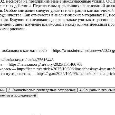
O2, несмотря на предпринимаемые международные усилия. ООН к
ительных действий. Перспективы дальнейших исследований дол
. Особое внимание следует уделить интеграции климатической п
дничества. Как отмечается в аналитических материалах РГ, не
ления. Будущие исследования должны также учитывать регионал
нием станет изучение взаимосвязи между климатическими проц
кими рисками.
бального климата 2025 — https://wmo.int/ru/media/news/2025-god-s
//nauka.tass.ru/nauka/25616443
— https://news.un.org/ru/story/2025/11/1466768
ь — https://lenta.ru/articles/2025/10/30/klimaticheskaya-katastrofa
ути решения — https://rg.ru/2025/10/29/izmenenie-klimata-prichiny
ний
3
.
Экологические последствия потепления
4
.
Социально-экономи
спективы исследований