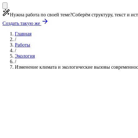
Нужна работа по своей теме?
Соберём структуру, текст и ис
Создать такую же
Главная
/
Работы
/
Экология
/
Изменение климата и экологические вызовы современно
Учебная работа
7 глав
≈8 страниц
5 источников