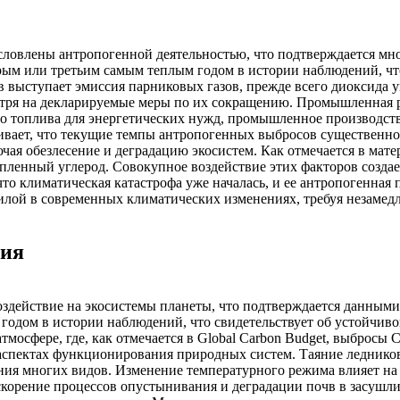
ловлены антропогенной деятельностью, что подтверждается м
рым или третьим самым теплым годом в истории наблюдений, чт
ыступает эмиссия парниковых газов, прежде всего диоксида угл
отря на декларируемые меры по их сокращению. Промышленная 
го топлива для энергетических нужд, промышленное производст
кивает, что текущие темпы антропогенных выбросов существенн
чая обезлесение и деградацию экосистем. Как отмечается в мате
пленный углерод. Совокупное воздействие этих факторов создае
что климатическая катастрофа уже началась, и ее антропогенная
лой в современных климатических изменениях, требуя незаме
ния
здействие на экосистемы планеты, что подтверждается данными
 годом в истории наблюдений, что свидетельствует об устойчив
тмосфере, где, как отмечается в Global Carbon Budget, выбросы
 аспектах функционирования природных систем. Таяние ледник
ания многих видов. Изменение температурного режима влияет н
орение процессов опустынивания и деградации почв в засушлив