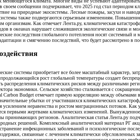
х меняющегося климата. Многие виды не успевают адаптировать
 своем сообщении подчеркивает, что 2025 год стал периодом к
твие на природные экосистемы. Лесные пожары, засухи и навод
осистемы также подвергаются серьезным изменениям. Повышение
 организмам. Как отмечает Лента.ру, климатическая катастрофа 
идов в океанах нарушает сложившиеся экологические связи и мо
еские последствия глобального потепления носят системный и 
даптации и смягчению последствий, что будет рассмотрено в п
оздействия
еские системы приобретает все более масштабный характер, за
продолжающийся рост глобальной температуры создает беспрец
ть распределения климатических рисков между различными рег
ектора экономики. Сельское хозяйство сталкивается с сокращен
bal Carbon Budget отмечает прямую корреляцию между объемами
начительные убытки от участившихся климатических катастроф,
я усилением неравенства и ростом миграционных потоков. Как 
тся первыми жертвами климатических изменений. Вынужденное 
мы принимающих регионов. Аналитическая статья Лента.ру подче
одных решений. Комплексный аналитический материал РГ акце
ространение инфекционных заболеваний и психологические посл
издержки, связанные с лечением климатически обусловленных з
кономического развития в условиях меняющегося климата требу