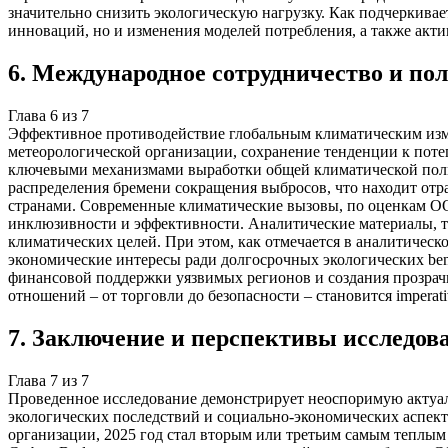
значительно снизить экологическую нагрузку. Как подчеркивает
инноваций, но и изменения моделей потребления, а также акти
6
.
Международное сотрудничество и по
Глава
6
из
7
Эффективное противодействие глобальным климатическим изм
метеорологической организации, сохранение тенденции к пот
ключевыми механизмами выработки общей климатической поли
распределения бремени сокращения выбросов, что находит отр
странами. Современные климатические вызовы, по оценкам О
инклюзивности и эффективности. Аналитические материалы, т
климатических целей. При этом, как отмечается в аналитическ
экономические интересы ради долгосрочных экологических ben
финансовой поддержки уязвимых регионов и создания прозрач
отношений – от торговли до безопасности – становится impera
7
.
Заключение и перспективы исследов
Глава
7
из
7
Проведенное исследование демонстрирует неоспоримую актуал
экологических последствий и социально-экономических аспек
организации, 2025 год стал вторым или третьим самым теплым