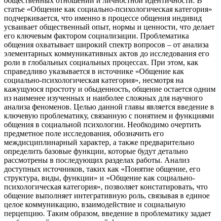
общественных отношений и личностной идентичности. В
статье «Общение как социально-психологическая категория»
подчеркивается, что именно в процессе общения индивид
усваивает общественный опыт, нормы и ценности, что делает
его ключевым фактором социализации. Проблематика
общения охватывает широкий спектр вопросов – от анализа
элементарных коммуникативных актов до исследования его
роли в глобальных социальных процессах. При этом, как
справедливо указывается в источнике «Общение как
социально-психологическая категория», несмотря на
кажущуюся простоту и обыденность, общение остается одним
из наименее изученных и наиболее сложных для научного
анализа феноменов. Целью данной главы является введение в
ключевую проблематику, связанную с понятием и функциями
общения в социальной психологии. Необходимо очертить
предметное поле исследования, обозначить его
междисциплинарный характер, а также предварительно
определить базовые функции, которые будут детально
рассмотрены в последующих разделах работы. Анализ
доступных источников, таких как «Понятие общение, его
структура, виды, функции» и «Общение как социально-
психологическая категория», позволяет констатировать, что
общение выполняет интегративную роль, связывая в единое
целое коммуникацию, взаимодействие и социальную
перцепцию. Таким образом, введение в проблематику задает