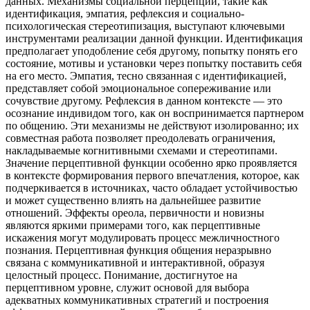
данных. Механизмы социальной перцепции, такие как
идентификация, эмпатия, рефлексия и социально-
психологическая стереотипизация, выступают ключевыми
инструментами реализации данной функции. Идентификация
предполагает уподобление себя другому, попытку понять его
состояние, мотивы и установки через попытку поставить себя
на его место. Эмпатия, тесно связанная с идентификацией,
представляет собой эмоциональное сопереживание или
сочувствие другому. Рефлексия в данном контексте — это
осознание индивидом того, как он воспринимается партнером
по общению. Эти механизмы не действуют изолированно; их
совместная работа позволяет преодолевать ограничения,
накладываемые когнитивными схемами и стереотипами.
Значение перцептивной функции особенно ярко проявляется
в контексте формирования первого впечатления, которое, как
подчеркивается в источниках, часто обладает устойчивостью
и может существенно влиять на дальнейшее развитие
отношений. Эффекты ореола, первичности и новизны
являются яркими примерами того, как перцептивные
искажения могут модулировать процесс межличностного
познания. Перцептивная функция общения неразрывно
связана с коммуникативной и интерактивной, образуя
целостный процесс. Понимание, достигнутое на
перцептивном уровне, служит основой для выбора
адекватных коммуникативных стратегий и построения