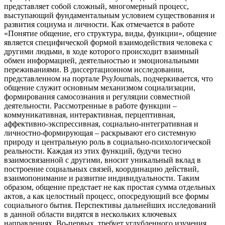
представляет собой сложный, многомерный процесс,
выступающий фундаментальным условием существования и
развития социума и личности. Как отмечается в работе
«Понятие общение, его структура, виды, функции», общение
является специфической формой взаимодействия человека с
другими людьми, в ходе которого происходит взаимный
обмен информацией, деятельностью и эмоциональными
переживаниями. В диссертационном исследовании,
представленном на портале PsyJournals, подчеркивается, что
общение служит основным механизмом социализации,
формирования самосознания и регуляции совместной
деятельности. Рассмотренные в работе функции –
коммуникативная, интерактивная, перцептивная,
аффективно-экспрессивная, социально-интегративная и
личностно-формирующая – раскрывают его системную
природу и центральную роль в социально-психологической
реальности. Каждая из этих функций, будучи тесно
взаимосвязанной с другими, вносит уникальный вклад в
построение социальных связей, координацию действий,
взаимопонимание и развитие индивидуальности. Таким
образом, общение предстает не как простая сумма отдельных
актов, а как целостный процесс, опосредующий все формы
социального бытия. Перспективы дальнейших исследований
в данной области видятся в нескольких ключевых
направлениях. Во-первых, требует углубленного изучения