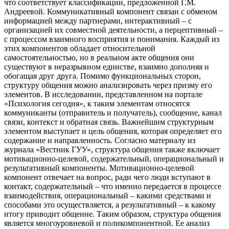
что соответствует классификации, предложенной Г.М.
Андреевой. Коммуникативный компонент связан с обменом
информацией между партнерами, интерактивный – с
организацией их совместной деятельности, а перцептивный –
с процессом взаимного восприятия и понимания. Каждый из
этих компонентов обладает относительной
самостоятельностью, но в реальном акте общения они
существуют в неразрывном единстве, взаимно дополняя и
обогащая друг друга. Помимо функциональных сторон,
структуру общения можно анализировать через призму его
элементов. В исследовании, представленном на портале
«Психология сегодня», к таким элементам относятся
коммуниканты (отправитель и получатель), сообщение, канал
связи, контекст и обратная связь. Важнейшим структурным
элементом выступает и цель общения, которая определяет его
содержание и направленность. Согласно материалу из
журнала «Вестник ГУУ», структура общения также включает
мотивационно-целевой, содержательный, операциональный и
результативный компоненты. Мотивационно-целевой
компонент отвечает на вопрос, ради чего люди вступают в
контакт, содержательный – что именно передается в процессе
взаимодействия, операциональный – какими средствами и
способами это осуществляется, а результативный – к какому
итогу приводит общение. Таким образом, структура общения
является многоуровневой и поликомпонентной. Ее анализ