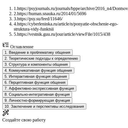
1
.
https://psyjournals.ru/journals/bppe/archive/2016_n4/Donts
2
.
https://human.snauka.ru/2014/01/5696
3
.
https://psy.su/feed/11646/
4
.
https://cyberleninka.ru/article/n/ponyatie-obschenie-ego-
struktura-vidy-funktsii
5
.
https://vestnik.guu.ru/jour/article/viewFile/1015/438
Оглавление
1
.
Введение в проблематику общения
2
.
Теоретические подходы к определению
3
.
Структура и компоненты общения
4
.
Коммуникативная функция общения
5
.
Интерактивная функция общения
6
.
Перцептивная функция общения
7
.
Аффективно-экспрессивная функция
8
.
Социально-интегративная функция
9
.
Личностно-формирующая функция
10
.
Заключение и перспективы исследования
Создайте свою работу