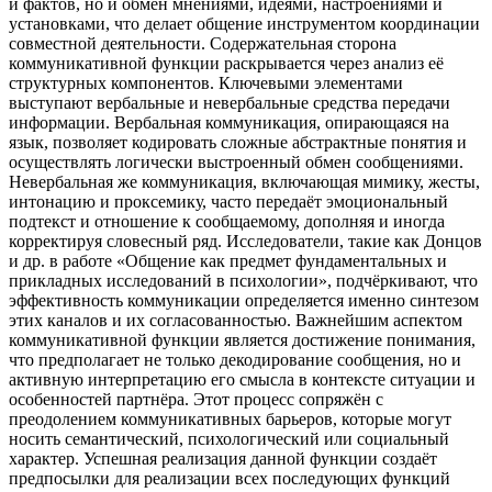
и фактов, но и обмен мнениями, идеями, настроениями и
установками, что делает общение инструментом координации
совместной деятельности. Содержательная сторона
коммуникативной функции раскрывается через анализ её
структурных компонентов. Ключевыми элементами
выступают вербальные и невербальные средства передачи
информации. Вербальная коммуникация, опирающаяся на
язык, позволяет кодировать сложные абстрактные понятия и
осуществлять логически выстроенный обмен сообщениями.
Невербальная же коммуникация, включающая мимику, жесты,
интонацию и проксемику, часто передаёт эмоциональный
подтекст и отношение к сообщаемому, дополняя и иногда
корректируя словесный ряд. Исследователи, такие как Донцов
и др. в работе «Общение как предмет фундаментальных и
прикладных исследований в психологии», подчёркивают, что
эффективность коммуникации определяется именно синтезом
этих каналов и их согласованностью. Важнейшим аспектом
коммуникативной функции является достижение понимания,
что предполагает не только декодирование сообщения, но и
активную интерпретацию его смысла в контексте ситуации и
особенностей партнёра. Этот процесс сопряжён с
преодолением коммуникативных барьеров, которые могут
носить семантический, психологический или социальный
характер. Успешная реализация данной функции создаёт
предпосылки для реализации всех последующих функций