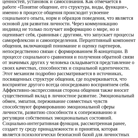
ценностей, установок и самосознания. Как отмечается в
работе «Понятие общение, его структура, виды, функции»,
именно в процессе общения происходит усвоение
социального опыта, норм и образцов поведения, что является
основой для развития личности. Через коммуникацию
индивид не только получает информацию о мире, но и
оценивает себя, сравнивая с другими, что запускает процессы
саморефлексии и самоопределения. Перцептивный компонент
общения, включающий понимание и оценку партнеров,
непосредственно связан с формированием Я-концепции. В
процессе социального сравнения и получения обратной связи
от значимых других у человека складывается представление о
своих качествах, способностях и социальной идентичности.
Этот механизм подробно рассматривается в источниках,
посвященных структуре общения, где подчеркивается, что
восприятие другого всегда опосредовано восприятием себя.
Аффективно-экспрессивная сторона общения также вносит
существенный вклад в личностное развитие. Эмоциональный
обмен, эмпатия, переживание совместных чувств
способствуют формированию эмоциональной сферы
личности, развитию способности к сопереживанию и
регуляции собственных эмоциональных состояний.
Социально-интегративная функция, рассмотренная ранее,
создает ту среду принадлежности и принятия, которая
является психологически безопасной базой для личностных