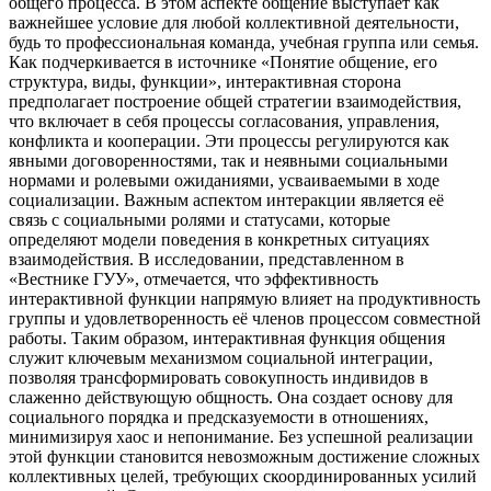
общего процесса. В этом аспекте общение выступает как
важнейшее условие для любой коллективной деятельности,
будь то профессиональная команда, учебная группа или семья.
Как подчеркивается в источнике «Понятие общение, его
структура, виды, функции», интерактивная сторона
предполагает построение общей стратегии взаимодействия,
что включает в себя процессы согласования, управления,
конфликта и кооперации. Эти процессы регулируются как
явными договоренностями, так и неявными социальными
нормами и ролевыми ожиданиями, усваиваемыми в ходе
социализации. Важным аспектом интеракции является её
связь с социальными ролями и статусами, которые
определяют модели поведения в конкретных ситуациях
взаимодействия. В исследовании, представленном в
«Вестнике ГУУ», отмечается, что эффективность
интерактивной функции напрямую влияет на продуктивность
группы и удовлетворенность её членов процессом совместной
работы. Таким образом, интерактивная функция общения
служит ключевым механизмом социальной интеграции,
позволяя трансформировать совокупность индивидов в
слаженно действующую общность. Она создает основу для
социального порядка и предсказуемости в отношениях,
минимизируя хаос и непонимание. Без успешной реализации
этой функции становится невозможным достижение сложных
коллективных целей, требующих скоординированных усилий