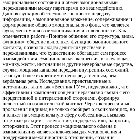
эмоциональных состояний и обмен эмоциональными
переживаниями между партнерами по взаимодействию.
Данная функция обеспечивает не просто передачу
информации, а эмоциональное заражение, сопереживание и
формирование общего эмоционального фона, что является
фундаментом для взаимопонимания и сплоченности. Как
отмечается в работе «Понятие общение: его структура, виды,
функции», общение выполняет функцию эмоционального
контакта, позволяя людям делиться чувствами и
переживаниями, что существенно обогащает сам процесс
взаимодействия. Эмоциональная экспрессия, включающая
мимику, жесты, интонации и другие невербальные средства,
служит мощным каналом передачи внутренних состояний,
зачастую более искренним и непосредственным, чем
вербальная речь. Исследования, представленные в
источниках, таких как «Вестник ГУУ», подчеркивают, что
аффективный компонент общения неразрывно связан с его
перцептивной и интерактивной сторонами, формируя
целостный психологический контакт. Через экспрессивные
проявления индивид не только сообщает о своих эмоциях, но
и влияет на эмоциональную сферу собеседника, вызывая
ответные реакции – сочувствие, поддержку или, напротив,
отторжение. Этот процесс эмоционального обмена и
взаимовлияния является ключевым для установления и
поддержания межличностных отношений, создания