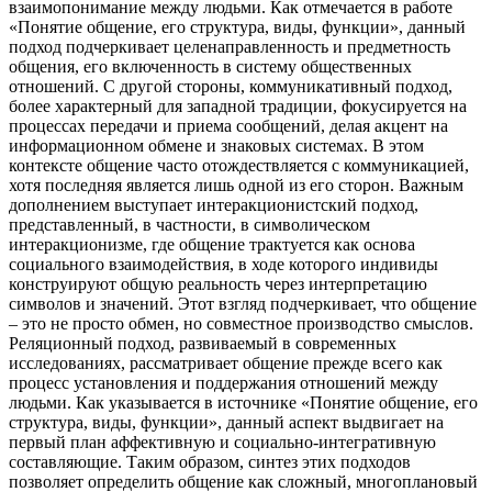
взаимопонимание между людьми. Как отмечается в работе
«Понятие общение, его структура, виды, функции», данный
подход подчеркивает целенаправленность и предметность
общения, его включенность в систему общественных
отношений. С другой стороны, коммуникативный подход,
более характерный для западной традиции, фокусируется на
процессах передачи и приема сообщений, делая акцент на
информационном обмене и знаковых системах. В этом
контексте общение часто отождествляется с коммуникацией,
хотя последняя является лишь одной из его сторон. Важным
дополнением выступает интеракционистский подход,
представленный, в частности, в символическом
интеракционизме, где общение трактуется как основа
социального взаимодействия, в ходе которого индивиды
конструируют общую реальность через интерпретацию
символов и значений. Этот взгляд подчеркивает, что общение
– это не просто обмен, но совместное производство смыслов.
Реляционный подход, развиваемый в современных
исследованиях, рассматривает общение прежде всего как
процесс установления и поддержания отношений между
людьми. Как указывается в источнике «Понятие общение, его
структура, виды, функции», данный аспект выдвигает на
первый план аффективную и социально-интегративную
составляющие. Таким образом, синтез этих подходов
позволяет определить общение как сложный, многоплановый