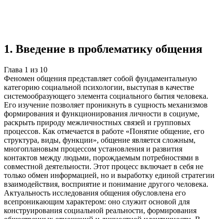
Учебная работа
10 глав
≈13 страниц
5
источников
Создать такую же
Готовая работа по ГОСТу — от 99₽
1
.
Введение в проблематику общения
Глава
1
из
10
Феномен общения представляет собой фундаментальную
категорию социальной психологии, выступая в качестве
системообразующего элемента социального бытия человека.
Его изучение позволяет проникнуть в сущность механизмов
формирования и функционирования личности в социуме,
раскрыть природу межличностных связей и групповых
процессов. Как отмечается в работе «Понятие общение, его
структура, виды, функции», общение является сложным,
многоплановым процессом установления и развития
контактов между людьми, порождаемым потребностями в
совместной деятельности. Этот процесс включает в себя не
только обмен информацией, но и выработку единой стратегии
взаимодействия, восприятие и понимание другого человека.
Актуальность исследования общения обусловлена его
всепроникающим характером: оно служит основой для
конструирования социальной реальности, формирования