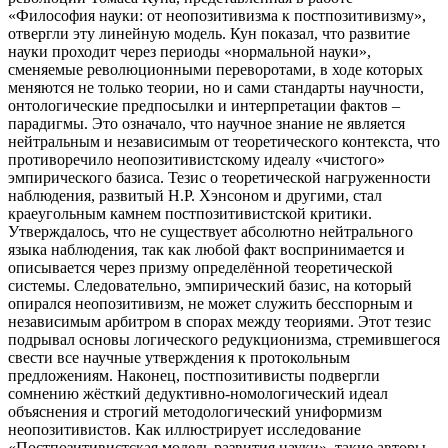
«Философия науки: от неопозитивизма к постпозитивизму»,
отвергли эту линейную модель. Кун показал, что развитие
науки проходит через периоды «нормальной науки»,
сменяемые революционными переворотами, в ходе которых
меняются не только теории, но и сами стандарты научности,
онтологические предпосылки и интерпретации фактов –
парадигмы. Это означало, что научное знание не является
нейтральным и независимым от теоретического контекста, что
противоречило неопозитивистскому идеалу «чистого»
эмпирического базиса. Тезис о теоретической нагруженности
наблюдения, развитый Н.Р. Хэнсоном и другими, стал
краеугольным камнем постпозитивистской критики.
Утверждалось, что не существует абсолютно нейтрального
языка наблюдения, так как любой факт воспринимается и
описывается через призму определённой теоретической
системы. Следовательно, эмпирический базис, на который
опирался неопозитивизм, не может служить бесспорным и
независимым арбитром в спорах между теориями. Этот тезис
подрывал основы логического редукционизма, стремившегося
свести все научные утверждения к протокольным
предложениям. Наконец, постпозитивисты подвергли
сомнению жёсткий дедуктивно-номологический идеал
объяснения и строгий методологический униформизм
неопозитивистов. Как иллюстрирует исследование
«Постпозитивистская модель развития науки», такие авторы,