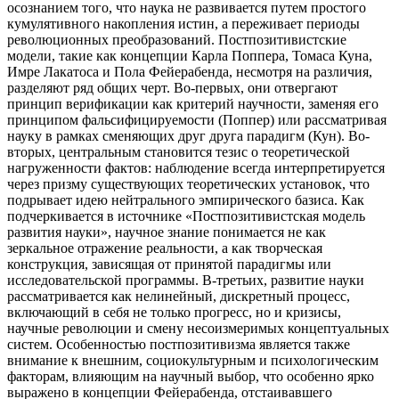
осознанием того, что наука не развивается путем простого
кумулятивного накопления истин, а переживает периоды
революционных преобразований. Постпозитивистские
модели, такие как концепции Карла Поппера, Томаса Куна,
Имре Лакатоса и Пола Фейерабенда, несмотря на различия,
разделяют ряд общих черт. Во-первых, они отвергают
принцип верификации как критерий научности, заменяя его
принципом фальсифицируемости (Поппер) или рассматривая
науку в рамках сменяющих друг друга парадигм (Кун). Во-
вторых, центральным становится тезис о теоретической
нагруженности фактов: наблюдение всегда интерпретируется
через призму существующих теоретических установок, что
подрывает идею нейтрального эмпирического базиса. Как
подчеркивается в источнике «Постпозитивистская модель
развития науки», научное знание понимается не как
зеркальное отражение реальности, а как творческая
конструкция, зависящая от принятой парадигмы или
исследовательской программы. В-третьих, развитие науки
рассматривается как нелинейный, дискретный процесс,
включающий в себя не только прогресс, но и кризисы,
научные революции и смену несоизмеримых концептуальных
систем. Особенностью постпозитивизма является также
внимание к внешним, социокультурным и психологическим
факторам, влияющим на научный выбор, что особенно ярко
выражено в концепции Фейерабенда, отстаивавшего