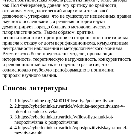
как Пол Фейерабенд, довели эту критику до крайности,
отстаивая методологический анархизм и тезис «всё
дозволено», утверждая, что не существует неизменных правил
научного исследования, а реальная история науки
демонстрирует гораздо большую методологическую
плюралистичность. Таким образом, критика
неопозитивистских принципов со стороны постпозитивизма
привела к отказу от догм верификационизма, кумулятивизма,
нейтральности наблюдения и методологического монизма.
Вместо этого были предложены модели, признающие
историчность, теоретическую нагруженность, конкурентность
и революционный характер научного развития, что
ознаменовало глубокую трансформацию в понимании
природы научного знания.
Список литературы
1
.
https://studme.org/340011/filosofiya/postpozitivizm
2
.
https://cyberleninka.ru/article/v/kritika-neopozitivizma-v-
filosofii-nauki-xx-veka
3
.
https://cyberleninka.ru/article/v/filosofiya-nauki-ot-
neopozitivizma-k-postpozitivizmu
4
.
https://cyberleninka.ru/article/v/postpozitivistskaya-model-
razvitiya-nauki