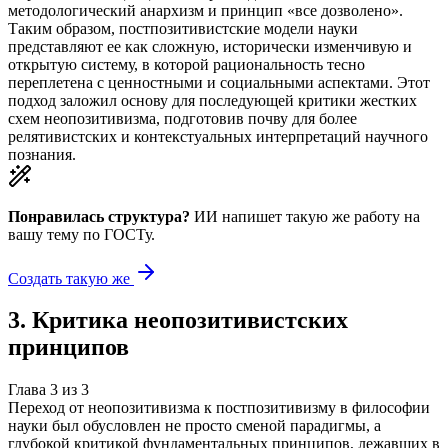
методологический анархизм и принцип «все дозволено».
Таким образом, постпозитивистские модели науки
представляют ее как сложную, исторически изменчивую и
открытую систему, в которой рациональность тесно
переплетена с ценностными и социальными аспектами. Этот
подход заложил основу для последующей критики жестких
схем неопозитивизма, подготовив почву для более
релятивистских и контекстуальных интерпретаций научного
познания.
Понравилась структура?
ИИ напишет такую же работу на
вашу тему
по ГОСТу.
Создать такую же
3
.
Критика неопозитивистских
принципов
Глава
3
из
3
Переход от неопозитивизма к постпозитивизму в философии
науки был обусловлен не просто сменой парадигмы, а
глубокой критикой фундаментальных принципов, лежавших в