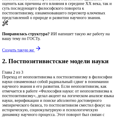
оценить как причины его влияния в середине XX века, так и
суть последующего философского поворота к
постпозитивизму, ознаменовавшего пересмотр ключевых
представлений о природе и развитии научного знания.
Понравилась структура?
ИИ напишет такую же работу на
вашу тему
по ГОСТу.
Создать такую же
2
.
Постпозитивистские модели науки
Глава
2
из
3
Переход от неопозитивизма к постпозитивизму в философии
науки ознаменовал собой радикальный сдвиг в понимании
научного знания и его развития. Если неопозитивизм, как
отмечается в работе «Философия науки: от неопозитивизма к
постпозитивизму», делал акцент на логическом анализе языка
науки, верификации и поиске абсолютно достоверного
эмпирического базиса, то постпозитивизм сместил фокус на
историческую, социокультурную и психологическую
динамику научного процесса. Этот поворот был связан с