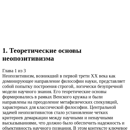
Учебная работа
3 главы
≈4 страницы
5
источников
Создать такую же
Готовая работа по ГОСТу — от 99₽
1
.
Теоретические основы
неопозитивизма
Глава
1
из
3
Неопозитивизм, возникший в первой трети XX века как
доминирующее направление философии науки, представляет
собой попытку построения строгой, логически безупречной
модели научного знания. Его теоретические основы
формировались в рамках Венского кружка и были
направлены на преодоление метафизических спекуляций,
характерных для классической философии. Центральной
задачей неопозитивистов стало установление четких
критериев демаркации между научными и ненаучными
высказываниями, что должно было обеспечить надежность и
объективность научного познания. В этом контексте ключевое