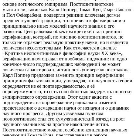
основе логического эмпиризма. Постпозитивистские
мыслители, такие как Карл Поппер, Томас Кун, Имре Лакатос
и Пол Фейерабенд, подвергли ревизии ключевые догмы
предшествующей традиции, что привело к формированию
принципиально иных моделей научного знания и его
развития. Центральным объектом критики стал принцип
верификации, который, по мнению постпозитивистов, не
только не отражает реальную практику науки, но и является
логически несостоятельным. Как отмечается в анализе
«Критика неопозитивизма в философии науки XX века»,
верификационизм страдал от проблемы индукции: ни одно
конечное число подтверждающих наблюдений не может
логически гарантировать истинность универсального закона.
Карл Поппер предложил заменить принцип верификации
принципом фальсификации, утверждая, что научность теории
определяется не её подтверждаемостью, а её
опровержимостью, то есть способностью выдержать попытки
эмпирического опровержения. Этот сдвиг акцента с
подтверждения на опровержение радикально изменил
представление о демаркации науки от ненауки и о динамике
научного прогресса. Другим уязвимым пунктом
неопозитивизма стал его кумулятивистский взгляд на рост
научного знания как на простое накопление истин.
Постпозитивистские модели, особенно концепция научных
революций Томаса Куна, представленная в работе