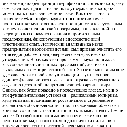
значение приобрел принцип верификации, согласно которому
осмысленным признается лишь то утверждение, которое
может быть проверено эмпирически. Как отмечается в
источнике «Философия науки: от неопозитивизма к
постпозитивизму», именно этот принцип стал краеугольным
камнем неопозитивистской программы, направленной на
редукцию всего научного знания к протокольным
предложениям, фиксирующим непосредственный
чувственный опыт. Логический анализ языка науки,
предпринятый неопозитивистами, был призван очистить его
от псевдопроблем и непроверяемых метафизических
утверждений. В рамках этой программы наука понималась
как совокупность истинных предложений, логически
выводимых из эмпирического базиса. Значительное внимание
уделялось также проблеме унификации наук на основе
единого физикалистского языка, что отражало стремление к
созданию целостной, непротиворечивой картины мира.
Однако, как будет показано в последующих главах, именно
эти фундаментальные установки – радикальный эмпиризм,
кумулятивизм в понимании роста знания и стремление к
абсолютной обоснованности – стали основными объектами
критики со стороны постпозитивистских мыслителей. Тем не
менее, без глубокого понимания теоретических основ
неопозитивизма, его логико-методологических идеалов и
эпистемологических претензий, невозможно адекватно