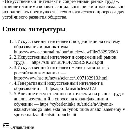
«Искусственный интеллект и современный рынок труда»,
позволит минимизировать социальные риски и максимально
использовать преимущества технологического прогресса для
устойчивого развития общества.
Список литературы
1
.
Искусственный интеллект: воздействие на систему
образования и рынок труда —
https://www.acjournal.ru/jour/article/viewFile/2829/2068
2
.
Искусственный интеллект и современный рынок
труда — https://sfk-mn.ru/PDF/20SCSK224.pdf
3
.
Искусственный интеллект меняет занятость в
российских компаниях —
https://www.hse.ru/news/science/1097132913.html
4
.
Генеративный искусственный интеллект в
образовании — https://po-rt.ru/articles/2173
5
.
Влияние искусственного интеллекта на рынок труда:
анализ изменений в спросе на квалификации и
обучении — https://cyberleninka.ru/article/n/vliyanie-
iskusstvennogo-intellekta-na-rynok-truda-analiz-izmeneniy-v-
sprose-na-kvalifikatsii-i-obuchenii
Оглавление