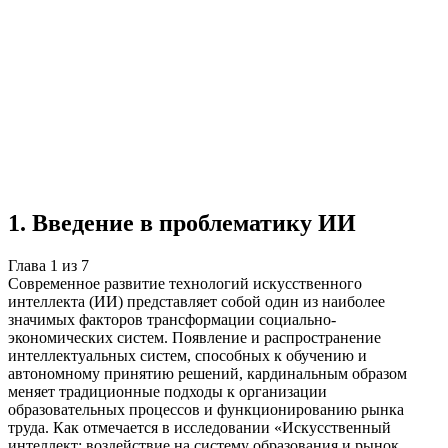
Учебная работа
7 глав
≈8 страниц
5 источников
Создать такую же
Готовая работа по ГОСТу — от 99₽
1
.
Введение в проблематику ИИ
Глава
1
из
7
Современное развитие технологий искусственного
интеллекта (ИИ) представляет собой один из наиболее
значимых факторов трансформации социально-
экономических систем. Появление и распространение
интеллектуальных систем, способных к обучению и
автономному принятию решений, кардинальным образом
меняет традиционные подходы к организации
образовательных процессов и функционированию рынка
труда. Как отмечается в исследовании «Искусственный
интеллект: воздействие на систему образования и рынок