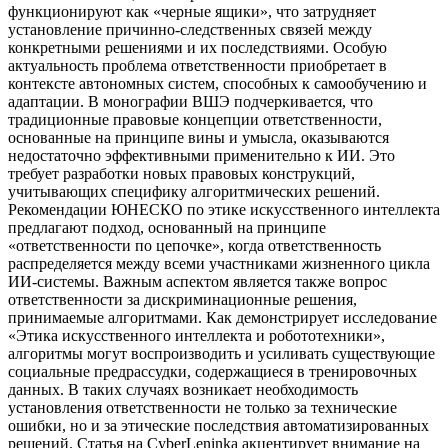
функционируют как «черные ящики», что затрудняет
установление причинно-следственных связей между
конкретными решениями и их последствиями. Особую
актуальность проблема ответственности приобретает в
контексте автономных систем, способных к самообучению и
адаптации. В монографии ВШЭ подчеркивается, что
традиционные правовые концепции ответственности,
основанные на принципе вины и умысла, оказываются
недостаточно эффективными применительно к ИИ. Это
требует разработки новых правовых конструкций,
учитывающих специфику алгоритмических решений.
Рекомендации ЮНЕСКО по этике искусственного интеллекта
предлагают подход, основанный на принципе
«ответственности по цепочке», когда ответственность
распределяется между всеми участниками жизненного цикла
ИИ-системы. Важным аспектом является также вопрос
ответственности за дискриминационные решения,
принимаемые алгоритмами. Как демонстрирует исследование
«Этика искусственного интеллекта и робототехники»,
алгоритмы могут воспроизводить и усиливать существующие
социальные предрассудки, содержащиеся в тренировочных
данных. В таких случаях возникает необходимость
установления ответственности не только за технические
ошибки, но и за этические последствия автоматизированных
решений. Статья на CyberLeninka акцентирует внимание на