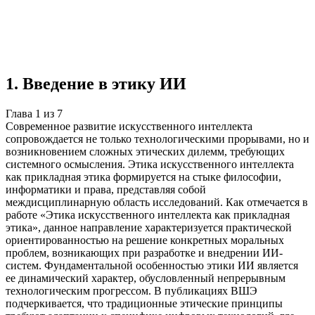
Учебная работа
7 глав
≈8 страниц
5 источников
Создать такую же
Готовая работа по ГОСТу — от 99₽
1
.
Введение в этику ИИ
Глава
1
из
7
Современное развитие искусственного интеллекта
сопровождается не только технологическими прорывами, но и
возникновением сложных этических дилемм, требующих
системного осмысления. Этика искусственного интеллекта
как прикладная этика формируется на стыке философии,
информатики и права, представляя собой
междисциплинарную область исследований. Как отмечается в
работе «Этика искусственного интеллекта как прикладная
этика», данное направление характеризуется практической
ориентированностью на решение конкретных моральных
проблем, возникающих при разработке и внедрении ИИ-
систем. Фундаментальной особенностью этики ИИ является
ее динамический характер, обусловленный непрерывным
технологическим прогрессом. В публикациях ВШЭ
подчеркивается, что традиционные этические принципы