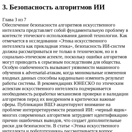
3
.
Безопасность алгоритмов ИИ
Глава
3
из
7
Обеспечение безопасности алгоритмов искусственного
интеллекта представляет собой фундаментальную проблему в
контексте этического использования данной технологии. Как
отмечается в исследовании «Этика искусственного
интеллекта как прикладная этика», безопасность ИИ-систем
должна рассматриваться не только в техническом, но и в
социально-этическом аспекте, поскольку ошибки алгоритмов
могут приводить к серьезным последствиям для общества.
Особую озабоченность вызывают уязвимости машинного
обучения к adversarial-атакам, когда минимальные изменения
входных данных способны кардинально изменить результат
работы системы. В рекомендациях ЮНЕСКО по этическим
аспектам искусственного интеллекта подчеркивается
необходимость разработки механизмов проверки и валидации
алгоритмов перед их внедрением в критически важные
сферы. Публикации ВШЭ акцентируют внимание на
проблеме интерпретируемости решений ИИ: «черный ящик»
многих современных алгоритмов затрудняет идентификацию
причин ошибочных выводов, что создает дополнительные
риски для безопасности. В статье «Этика искусственного
интеллекта и робототехники» рассматривается вопрос