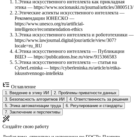
1
.
Этика искусственного интеллекта как прикладная
этика — https://www.socionauki.ru/journal/articles/3800513/
2
.
Этические аспекты искусственного интеллекта —
Рекомендации ЮНЕСКО —
https://www.unesco.org/ru/artificial-
intelligence/recommendation-ethics
3
.
Этика искусственного интеллекта и робототехники —
https://www.lawjournal.digital/jour/article/view/307?
locale=ru_RU
4
.
Этика искусственного интеллекта — Публикации
ВШЭ — https://publications.hse.ru/view/915366583
5
.
Этика искусственного интеллекта — статья на
CyberLeninka — https://cyberleninka.ru/article/n/etika-
iskusstvennogo-intellekta
Оглавление
1
.
Введение в этику ИИ
2
.
Проблемы приватности данных
3
.
Безопасность алгоритмов ИИ
4
.
Ответственность за решения
5
.
Этика автоматизации труда
6
.
Регулирование и стандарты
7
.
Заключение и перспективы
Создайте свою работу
Любая тема, структура и источники по ГОСТу. Платите