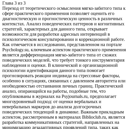
Глава
3
из
3
Переход от теоретического осмысления мягко-забитого типа к
сфере практического применения позволяет оценить его
диагностическую и прогностическую ценность в различных
контекстах. Анализ поведенческих паттернов и когнитивных
стратегий, характерных для данного типа, открывает
возможности для разработки адресных интервенций в
психологическом консультировании и коррекционной работе.
Как отмечается в исследовании, представленном на портале
Psychology.su, ключевым аспектом практического применения
является дифференциация мягко-забитого типа от схожих
поведенческих моделей, что требует тонкого инструментария
наблюдения и оценки. В клинической и организационной
психологии идентификация данного типа помогает
прогнозировать реакции индивида на стрессовые факторы,
особенно в ситуациях, связанных с давлением авторитета или
необходимостью отстаивания личных границ. Практический
анализ, опирающийся на работы, подобные тем, что
опубликованы в журналах на Psyjournals.ru, предполагает
многоуровневый подход: от оценки вербальных и
невербальных маркеров до анализа долгосрочных
поведенческих тенденций в динамике. Важным прикладным
аспектом, рассмотренным в материалах Biblioclub.ru, является
разработка коммуникативных стратегий, направленных на
минимизацию дезадаптивных проявлений типа, таких как