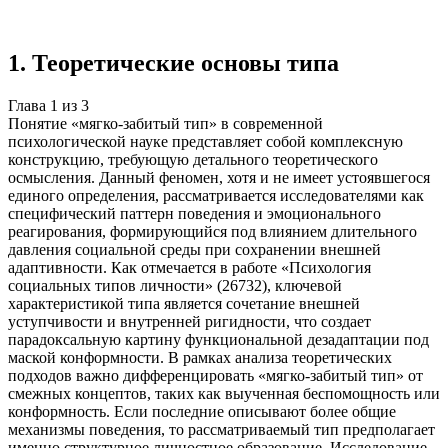
источников
Создать такую же
Готовая работа по ГОСТу — от 99₽
1
.
Теоретические основы типа
Глава
1
из
3
Понятие «мягко-забитый тип» в современной
психологической науке представляет собой комплексную
конструкцию, требующую детального теоретического
осмысления. Данный феномен, хотя и не имеет устоявшегося
единого определения, рассматривается исследователями как
специфический паттерн поведения и эмоционального
реагирования, формирующийся под влиянием длительного
давления социальной среды при сохранении внешней
адаптивности. Как отмечается в работе «Психология
социальных типов личности» (26732), ключевой
характеристикой типа является сочетание внешней
уступчивости и внутренней ригидности, что создает
парадоксальную картину функциональной дезадаптации под
маской конформности. В рамках анализа теоретических
подходов важно дифференцировать «мягко-забитый тип» от
смежных концептов, таких как выученная беспомощность или
конформность. Если последние описывают более общие
механизмы поведения, то рассматриваемый тип предполагает
именно структурное личностное образование. Исследование,