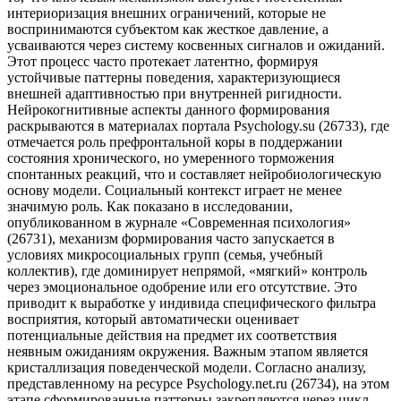
интериоризация внешних ограничений, которые не
воспринимаются субъектом как жесткое давление, а
усваиваются через систему косвенных сигналов и ожиданий.
Этот процесс часто протекает латентно, формируя
устойчивые паттерны поведения, характеризующиеся
внешней адаптивностью при внутренней ригидности.
Нейрокогнитивные аспекты данного формирования
раскрываются в материалах портала Psychology.su (26733), где
отмечается роль префронтальной коры в поддержании
состояния хронического, но умеренного торможения
спонтанных реакций, что и составляет нейробиологическую
основу модели. Социальный контекст играет не менее
значимую роль. Как показано в исследовании,
опубликованном в журнале «Современная психология»
(26731), механизм формирования часто запускается в
условиях микросоциальных групп (семья, учебный
коллектив), где доминирует непрямой, «мягкий» контроль
через эмоциональное одобрение или его отсутствие. Это
приводит к выработке у индивида специфического фильтра
восприятия, который автоматически оценивает
потенциальные действия на предмет их соответствия
неявным ожиданиям окружения. Важным этапом является
кристаллизация поведенческой модели. Согласно анализу,
представленному на ресурсе Psychology.net.ru (26734), на этом
этапе сформированные паттерны закрепляются через цикл