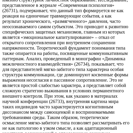
представленное в журнале «Современная психология»
(26731), подчеркивает, что данный тип формируется не как
реакция на единичные травмирующие события, а как
результат хронического, «размягченного» давления, часто
неосознаваемого самим субъектом. Это приводит к развитию
специфических защитных механизмов, главным из которых
является «эмоциональное капитулирование» – отказ от
открытого сопротивления при внутреннем сохранении
напряженности. Теоретический фундамент понимания типа
также опирается на работы, посвященные коммуникативным
паттернам. Анализ, проведенный в монографии «Динамика
межличностного взаимодействия» (26734), показывает, что
для представителей мягко-забитого типа характерна особая
структура коммуникации, где доминируют косвенные формы
выражения несогласия и пассивное сопротивление. Это не
является простой слабостью характера, а представляет собой
сложную стратегию выживания в условиях перманентного
внешнего контроля. При этом, как указано в материалах
научной конференции (26733), внутренняя картина мира
таких индивидов часто характеризуется когнитивным
диссонансом между самооценкой и воспринимаемыми
требованиями среды. Таким образом, теоретическое
осмысление мягко-забитого типа позволяет рассматривать его
не как патологию в узком смысле, а как адаптационный