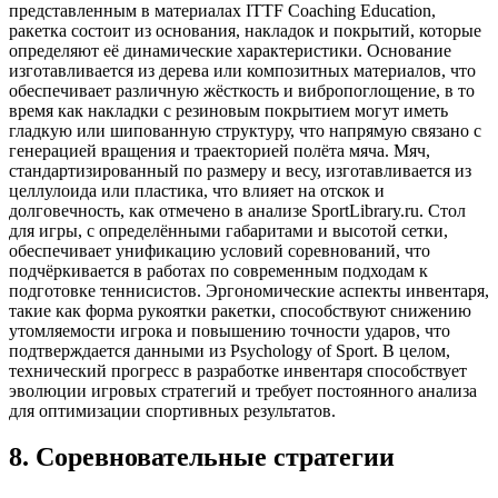
представленным в материалах ITTF Coaching Education,
ракетка состоит из основания, накладок и покрытий, которые
определяют её динамические характеристики. Основание
изготавливается из дерева или композитных материалов, что
обеспечивает различную жёсткость и вибропоглощение, в то
время как накладки с резиновым покрытием могут иметь
гладкую или шипованную структуру, что напрямую связано с
генерацией вращения и траекторией полёта мяча. Мяч,
стандартизированный по размеру и весу, изготавливается из
целлулоида или пластика, что влияет на отскок и
долговечность, как отмечено в анализе SportLibrary.ru. Стол
для игры, с определёнными габаритами и высотой сетки,
обеспечивает унификацию условий соревнований, что
подчёркивается в работах по современным подходам к
подготовке теннисистов. Эргономические аспекты инвентаря,
такие как форма рукоятки ракетки, способствуют снижению
утомляемости игрока и повышению точности ударов, что
подтверждается данными из Psychology of Sport. В целом,
технический прогресс в разработке инвентаря способствует
эволюции игровых стратегий и требует постоянного анализа
для оптимизации спортивных результатов.
8
.
Соревновательные стратегии