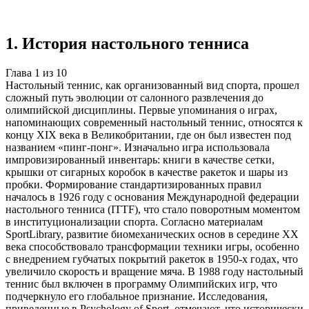
источников
Создать такую же
Готовая работа по ГОСТу — от 99₽
1
.
История настольного тенниса
Глава
1
из
10
Настольный теннис, как организованный вид спорта, прошел
сложный путь эволюции от салонного развлечения до
олимпийской дисциплины. Первые упоминания о играх,
напоминающих современный настольный теннис, относятся к
концу XIX века в Великобритании, где он был известен под
названием «пинг-понг». Изначально игра использовала
импровизированный инвентарь: книги в качестве сетки,
крышки от сигарных коробок в качестве ракеток и шары из
пробки. Формирование стандартизированных правил
началось в 1926 году с основания Международной федерации
настольного тенниса (ITTF), что стало поворотным моментом
в институционализации спорта. Согласно материалам
SportLibrary, развитие биомеханических основ в середине XX
века способствовало трансформации техники игры, особенно
с внедрением губчатых покрытий ракеток в 1950-х годах, что
увеличило скорость и вращение мяча. В 1988 году настольный
теннис был включен в программу Олимпийских игр, что
подчеркнуло его глобальное признание. Исследования,
приведенные в Psychology of Sport, отмечают, что исторически