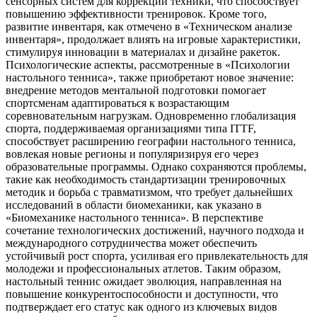
сенсорных систем для коррекции техники, что способствует
повышению эффективности тренировок. Кроме того,
развитие инвентаря, как отмечено в «Техническом анализе
инвентаря», продолжает влиять на игровые характеристики,
стимулируя инновации в материалах и дизайне ракеток.
Психологические аспекты, рассмотренные в «Психологии
настольного тенниса», также приобретают новое значение:
внедрение методов ментальной подготовки помогает
спортсменам адаптироваться к возрастающим
соревновательным нагрузкам. Одновременно глобализация
спорта, поддерживаемая организациями типа ITTF,
способствует расширению географии настольного тенниса,
вовлекая новые регионы и популяризируя его через
образовательные программы. Однако сохраняются проблемы,
такие как необходимость стандартизации тренировочных
методик и борьба с травматизмом, что требует дальнейших
исследований в области биомеханики, как указано в
«Биомеханике настольного тенниса». В перспективе
сочетание технологических достижений, научного подхода и
международного сотрудничества может обеспечить
устойчивый рост спорта, усиливая его привлекательность для
молодежи и профессиональных атлетов. Таким образом,
настольный теннис ожидает эволюция, направленная на
повышение конкурентоспособности и доступности, что
подтверждает его статус как одного из ключевых видов