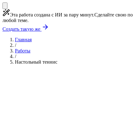
Эта работа создана с ИИ за пару минут.
Сделайте свою по
любой теме.
Создать такую же
Главная
/
Работы
/
Настольный теннис
Учебная работа
10 глав
≈9 страниц
5