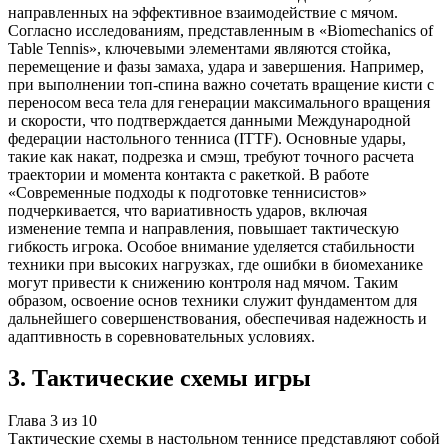
направленных на эффективное взаимодействие с мячом.
Согласно исследованиям, представленным в «Biomechanics of
Table Tennis», ключевыми элементами являются стойка,
перемещение и фазы замаха, удара и завершения. Например,
при выполнении топ-спина важно сочетать вращение кисти с
переносом веса тела для генерации максимального вращения
и скорости, что подтверждается данными Международной
федерации настольного тенниса (ITTF). Основные удары,
такие как накат, подрезка и смэш, требуют точного расчета
траектории и момента контакта с ракеткой. В работе
«Современные подходы к подготовке теннисистов»
подчеркивается, что вариативность ударов, включая
изменение темпа и направления, повышает тактическую
гибкость игрока. Особое внимание уделяется стабильности
техники при высоких нагрузках, где ошибки в биомеханике
могут привести к снижению контроля над мячом. Таким
образом, освоение основ техники служит фундаментом для
дальнейшего совершенствования, обеспечивая надежность и
адаптивность в соревновательных условиях.
3
.
Тактические схемы игры
Глава
3
из
10
Тактические схемы в настольном теннисе представляют собой