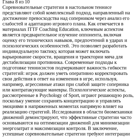
Глава
8
из
10
Соревновательные стратегии в настольном теннисе
представляют собой комплексный подход, направленный на
достижение превосходства над соперником через анализ его
слабостей и адаптацию игрового плана. Как отмечается в
материалах ITTF Coaching Education, ключевым аспектом
является предварительное изучение оппонента, включая
оценку его технических навыков, предпочтений в ударах и
психологических особенностей. Это позволяет разработать
индивидуальную тактику, которая может включать
варьирование скорости, вращения и траектории мяча для
дестабилизации противника. Современные подходы к
подготовке теннисистов подчеркивают важность гибкости
стратегий: игрок должен уметь оперативно корректировать
свои действия в ответ на изменения в игре, используя,
например, агрессивные атаки при слабой защите соперника
или контратакующие маневры. Психологические аспекты,
рассмотренные в Psychology of Sport, играют решающую роль,
поскольку умение сохранять концентрацию и управлять
эмоциями в напряженных моментах напрямую влияет на
реализацию стратегий. Исследования в области биомеханики
движений демонстрируют, что эффективные стратегии часто
основываются на оптимизации движений для минимизации
энергозатрат и максимизации контроля. В заключение,
успешные соревновательные стратегии требуют интеграции