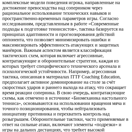
комплексные модели поведения игрока, направленные на
достижение превосходства над соперником через
рациональное использование технических навыков и
пространственно-временных параметров игры. Согласно
исследованиям, представленным в работе «Современные
подходы к подготовке теннисистов», тактика базируется на
принципах адаптивности и прогнозирования действий
оппонента, что позволяет минимизировать ошибки и
максимизировать эффективность атакующих и защитных
манёвров. Важным аспектом является классификация
тактических схем, которая включает агрессивные,
контратакующие и оборонительные стратегии, каждая из
которых требует специфического технического арсенала и
психологической устойчивости. Например, агрессивная
тактика, описанная в материалах ITTF Coaching Education,
предполагает активное доминирование на столе за счёт
скоростных ударов и раннего выхода на атаку, что сокращает
время реакции соперника. В свою очередь, контратакующие
схемы, как отмечено в источнике «Биомеханика настольного
тенниса», основываются на использовании вращения мяча и
точного позиционирования, чтобы нейтрализовать
инициативу противника и перехватить контроль над
розыгрышем. Оборонительные тактики, часто применяемые в
ответ на сильные атаки, включают элементы «подрезки» и
игры на дальних дистанциях, что требует высокой