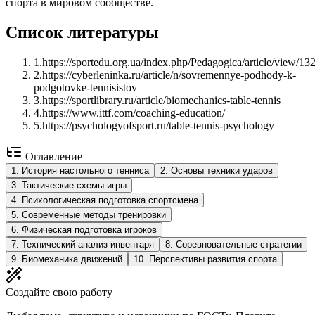
спорта в мировом сообществе.
Список литературы
1
.
https://sportedu.org.ua/index.php/Pedagogica/article/view/13
2
.
https://cyberleninka.ru/article/n/sovremennye-podhody-k-
podgotovke-tennisistov
3
.
https://sportlibrary.ru/article/biomechanics-table-tennis
4
.
https://www.ittf.com/coaching-education/
5
.
https://psychologyofsport.ru/table-tennis-psychology
Оглавление
1
.
История настольного тенниса
2
.
Основы техники ударов
3
.
Тактические схемы игры
4
.
Психологическая подготовка спортсмена
5
.
Современные методы тренировки
6
.
Физическая подготовка игроков
7
.
Технический анализ инвентаря
8
.
Соревновательные стратегии
9
.
Биомеханика движений
10
.
Перспективы развития спорта
Создайте свою работу