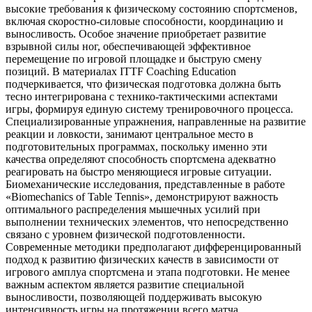
высокие требования к физическому состоянию спортсменов,
включая скоростно-силовые способности, координацию и
выносливость. Особое значение приобретает развитие
взрывной силы ног, обеспечивающей эффективное
перемещение по игровой площадке и быструю смену
позиций. В материалах ITTF Coaching Education
подчеркивается, что физическая подготовка должна быть
тесно интегрирована с технико-тактическими аспектами
игры, формируя единую систему тренировочного процесса.
Специализированные упражнения, направленные на развитие
реакции и ловкости, занимают центральное место в
подготовительных программах, поскольку именно эти
качества определяют способность спортсмена адекватно
реагировать на быстро меняющиеся игровые ситуации.
Биомеханические исследования, представленные в работе
«Biomechanics of Table Tennis», демонстрируют важность
оптимального распределения мышечных усилий при
выполнении технических элементов, что непосредственно
связано с уровнем физической подготовленности.
Современные методики предполагают дифференцированный
подход к развитию физических качеств в зависимости от
игрового амплуа спортсмена и этапа подготовки. Не менее
важным аспектом является развитие специальной
выносливости, позволяющей поддерживать высокую
интенсивность игры на протяжении всего матча.