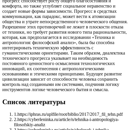
прогресс способствует росту общего благосостояния и
комфорта, но также углубляет социальное неравенство и
создает новые формы зависимости. Прогресс в средствах
коммуникации, как парадокс, может вести к атомизации
общества и утрате непосредственного человеческого общения.
Разрешение этих противоречий не лежит в плоскости отказа
от техники, но требует развития нового типа рациональности,
которая, как предполагается в исследовании «Техника и
антропология: философский анализ», была бы способна
интегрировать техническую эффективность с
гуманистическими ориентирами. Таким образом, диалектика
технического прогресса указывает на необходимость
постоянного ценностного осмысления технологических
инноваций, их соотнесения с антропологическими
основаниями и этическими принципами. Будущее развитие
цивилизации зависит от способности человека сохранить
контроль над созданными им системами, подчиняя логику
инструментов логике человеческого бытия и смысла.
Список литературы
1
.
https://iphras.ru/uplfile/root/biblio/2017/2017_fil_tehn.pdf
2
.
https://cyberleninka.ru/article/n/tehnika-i-antropologiya-
filosofskiy-analiz
3
.
https://cyberleninka.ru/article/n/chelovek-i-tehnika-