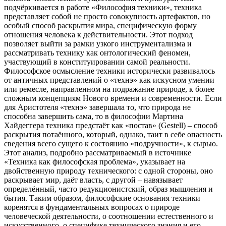
подчёркивается в работе «Философия техники», техника
представляет собой не просто совокупность артефактов, но
особый способ раскрытия мира, специфическую форму
отношения человека к действительности. Этот подход
позволяет выйти за рамки узкого инструментализма и
рассматривать технику как онтологический феномен,
участвующий в конституировании самой реальности.
Философское осмысление техники исторически развивалось
от античных представлений о «технэ» как искусном умении
или ремесле, направленном на подражание природе, к более
сложным концепциям Нового времени и современности. Если
для Аристотеля «технэ» завершала то, что природа не
способна завершить сама, то в философии Мартина
Хайдеггера техника предстаёт как «постав» (Gestell) – способ
раскрытия потаённого, который, однако, таит в себе опасность
сведения всего сущего к состоянию «подручности», к сырью.
Этот анализ, подробно рассматриваемый в источнике
«Техника как философская проблема», указывает на
двойственную природу технического: с одной стороны, оно
раскрывает мир, даёт власть, с другой – навязывает
определённый, часто редукционистский, образ мышления и
бытия. Таким образом, философские основания техники
коренятся в фундаментальных вопросах о природе
человеческой деятельности, о соотношении естественного и
искусственного, о специфике технического знания и его