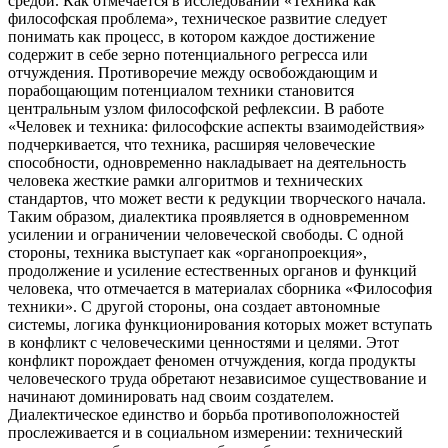
средой. Как отмечается в исследовании «Техника как
философская проблема», техническое развитие следует
понимать как процесс, в котором каждое достижение
содержит в себе зерно потенциального регресса или
отчуждения. Противоречие между освобождающим и
порабощающим потенциалом техники становится
центральным узлом философской рефлексии. В работе
«Человек и техника: философские аспекты взаимодействия»
подчеркивается, что техника, расширяя человеческие
способности, одновременно накладывает на деятельность
человека жесткие рамки алгоритмов и технических
стандартов, что может вести к редукции творческого начала.
Таким образом, диалектика проявляется в одновременном
усилении и ограничении человеческой свободы. С одной
стороны, техника выступает как «органопроекция»,
продолжение и усиление естественных органов и функций
человека, что отмечается в материалах сборника «Философия
техники». С другой стороны, она создает автономные
системы, логика функционирования которых может вступать
в конфликт с человеческими ценностями и целями. Этот
конфликт порождает феномен отчуждения, когда продукты
человеческого труда обретают независимое существование и
начинают доминировать над своим создателем.
Диалектическое единство и борьба противоположностей
прослеживается и в социальном измерении: технический