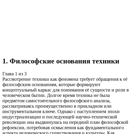
Учебная работа
3 главы
≈4 страницы
5
источников
Создать такую же
Готовая работа по ГОСТу — от 99₽
1
.
Философские основания техники
Глава
1
из
3
Рассмотрение техники как феномена требует обращения к её
философским основаниям, которые формируют
концептуальный каркас для понимания её сущности и роли в
человеческом бытии. Долгое время техника не была
предметом самостоятельного философского анализа,
рассматриваясь преимущественно в прикладном или
инструментальном ключе. Однако с наступлением эпохи
индустриализации и последующей научно-технической
революции она выдвинулась на передний план философской
рефлексии, потребовав осмысления как фундаментального
аспекта человеческого существования и культуры. Как