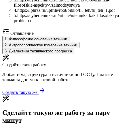
filosofskie-aspekty-vzaimodeystviya
4
.
https://iphras.ru/uplfile/root/biblio/fil_teh/fil_teh_1.pdf
5
.
https://cyberleninka.ru/article/n/tehnika-kak-filosofskaya-
problema
Оглавление
1
.
Философские основания техники
2
.
Антропологическое измерение техники
3
.
Диалектика технического прогресса
Создайте свою работу
Любая тема, структура и источники по ГОСТу. Платите
только за доступ к готовой работе.
Создать такую же
Сделайте такую же работу за пару
минут