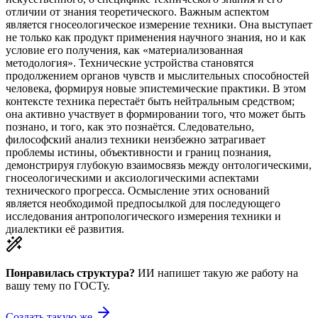
отличии от знания теоретического. Важным аспектом
является гносеологическое измерение техники. Она выступает
не только как продукт применения научного знания, но и как
условие его получения, как «материализованная
методология». Технические устройства становятся
продолжением органов чувств и мыслительных способностей
человека, формируя новые эпистемические практики. В этом
контексте техника перестаёт быть нейтральным средством;
она активно участвует в формировании того, что может быть
познано, и того, как это познаётся. Следовательно,
философский анализ техники неизбежно затрагивает
проблемы истины, объективности и границ познания,
демонстрируя глубокую взаимосвязь между онтологическими,
гносеологическими и аксиологическими аспектами
технического прогресса. Осмысление этих оснований
является необходимой предпосылкой для последующего
исследования антропологического измерения техники и
диалектики её развития.
Понравилась структура?
ИИ напишет такую же работу на
вашу тему
по ГОСТу.
Создать такую же