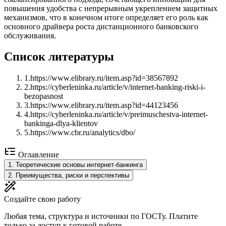
повышения удобства с непрерывным укреплением защитных
механизмов, что в конечном итоге определяет его роль как
основного драйвера роста дистанционного банковского
обслуживания.
Список литературы
1
.
https://www.elibrary.ru/item.asp?id=38567892
2
.
https://cyberleninka.ru/article/v/internet-banking-riski-i-
bezopasnost
3
.
https://www.elibrary.ru/item.asp?id=44123456
4
.
https://cyberleninka.ru/article/v/preimuschestva-internet-
bankinga-dlya-klientov
5
.
https://www.cbr.ru/analytics/dbo/
Оглавление
1
.
Теоретические основы интернет-банкинга
2
.
Преимущества, риски и перспективы
Создайте свою работу
Любая тема, структура и источники по ГОСТу. Платите
только за доступ к готовой работе.