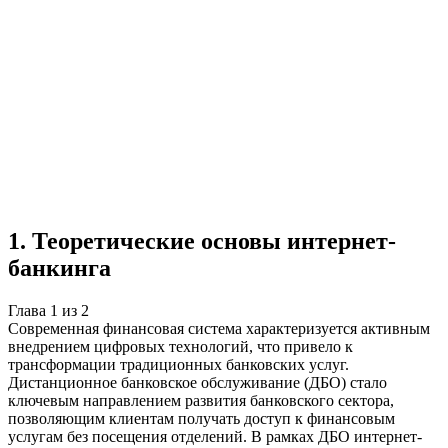
Учебная работа
2 главы
≈3 страницы
5
источников
Создать такую же
Готовая работа по ГОСТу — от 99₽
1
.
Теоретические основы интернет-
банкинга
Глава
1
из
2
Современная финансовая система характеризуется активным
внедрением цифровых технологий, что привело к
трансформации традиционных банковских услуг.
Дистанционное банковское обслуживание (ДБО) стало
ключевым направлением развития банковского сектора,
позволяющим клиентам получать доступ к финансовым
услугам без посещения отделений. В рамках ДБО интернет-