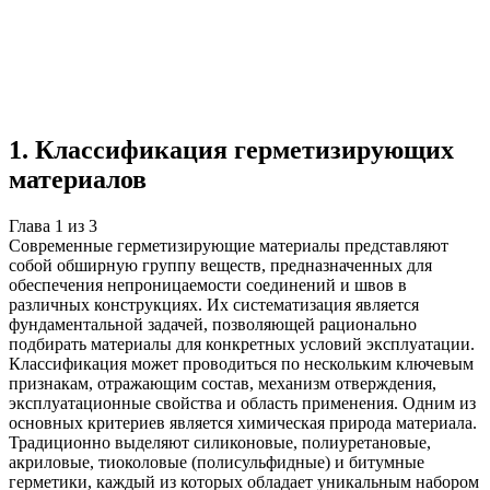
Реферат
3 главы
≈5 страниц
5 источников
Создать такую же
Готовая работа по ГОСТу — от 99₽
1
.
Классификация герметизирующих
материалов
Глава
1
из
3
Современные герметизирующие материалы представляют
собой обширную группу веществ, предназначенных для
обеспечения непроницаемости соединений и швов в
различных конструкциях. Их систематизация является
фундаментальной задачей, позволяющей рационально
подбирать материалы для конкретных условий эксплуатации.
Классификация может проводиться по нескольким ключевым
признакам, отражающим состав, механизм отверждения,
эксплуатационные свойства и область применения. Одним из
основных критериев является химическая природа материала.
Традиционно выделяют силиконовые, полиуретановые,
акриловые, тиоколовые (полисульфидные) и битумные
герметики, каждый из которых обладает уникальным набором