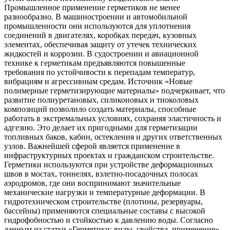
Промышленное применение герметиков не менее
разнообразно. В машиностроении и автомобильной
промышленности они используются для уплотнения
соединений в двигателях, коробках передач, кузовных
элементах, обеспечивая защиту от утечек технических
жидкостей и коррозии. В судостроении и авиационной
технике к герметикам предъявляются повышенные
требования по устойчивости к перепадам температур,
вибрациям и агрессивным средам. Источник «Новые
полимерные герметизирующие материалы» подчеркивает, что
развитие полиуретановых, силиконовых и тиоколовых
композиций позволило создать материалы, способные
работать в экстремальных условиях, сохраняя эластичность и
адгезию. Это делает их пригодными для герметизации
топливных баков, кабин, остекления и других ответственных
узлов. Важнейшей сферой является применение в
инфраструктурных проектах и гражданском строительстве.
Герметики используются при устройстве деформационных
швов в мостах, тоннелях, взлетно-посадочных полосах
аэродромов, где они воспринимают значительные
механические нагрузки и температурные деформации. В
гидротехническом строительстве (плотины, резервуары,
бассейны) применяются специальные составы с высокой
гидрофобностью и стойкостью к давлению воды. Согласно
данным из статьи «Герметики: виды, свойства, применение»,