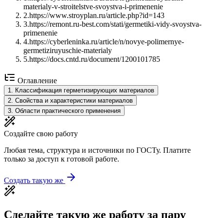
materialy-v-stroitelstve-svoystva-i-primenenie
2
.
https://www.stroyplan.ru/article.php?id=143
3
.
https://remont.ru-best.com/stati/germetiki-vidy-svoystva-
primenenie
4
.
https://cyberleninka.ru/article/n/novye-polimernye-
germetiziruyuschie-materialy
5
.
https://docs.cntd.ru/document/1200101785
Оглавление
1
.
Классификация герметизирующих материалов
2
.
Свойства и характеристики материалов
3
.
Области практического применения
Создайте свою работу
Любая тема, структура и источники по ГОСТу. Платите
только за доступ к готовой работе.
Создать такую же
Сделайте такую же работу за пару