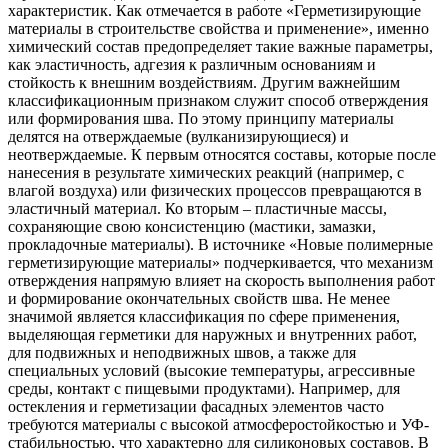
характеристик. Как отмечается в работе «Герметизирующие
материалы в строительстве свойства и применение», именно
химический состав предопределяет такие важные параметры,
как эластичность, адгезия к различным основаниям и
стойкость к внешним воздействиям. Другим важнейшим
классификационным признаком служит способ отверждения
или формирования шва. По этому принципу материалы
делятся на отверждаемые (вулканизирующиеся) и
неотверждаемые. К первым относятся составы, которые после
нанесения в результате химических реакций (например, с
влагой воздуха) или физических процессов превращаются в
эластичный материал. Ко вторым – пластичные массы,
сохраняющие свою консистенцию (мастики, замазки,
прокладочные материалы). В источнике «Новые полимерные
герметизирующие материалы» подчеркивается, что механизм
отверждения напрямую влияет на скорость выполнения работ
и формирование окончательных свойств шва. Не менее
значимой является классификация по сфере применения,
выделяющая герметики для наружных и внутренних работ,
для подвижных и неподвижных швов, а также для
специальных условий (высокие температуры, агрессивные
среды, контакт с пищевыми продуктами). Например, для
остекления и герметизации фасадных элементов часто
требуются материалы с высокой атмосферостойкостью и УФ-
стабильностью, что характерно для силиконовых составов. В