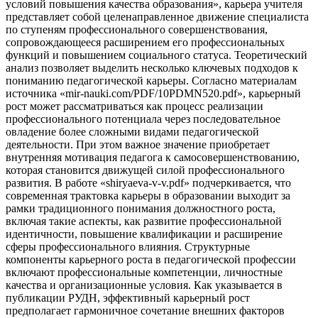
условий повышения качества образования», карьера учителя
представляет собой целенаправленное движение специалиста
по ступеням профессионального совершенствования,
сопровождающееся расширением его профессиональных
функций и повышением социального статуса. Теоретический
анализ позволяет выделить несколько ключевых подходов к
пониманию педагогической карьеры. Согласно материалам
источника «mir-nauki.com/PDF/10PDMN520.pdf», карьерный
рост может рассматриваться как процесс реализации
профессионального потенциала через последовательное
овладение более сложными видами педагогической
деятельности. При этом важное значение приобретает
внутренняя мотивация педагога к самосовершенствованию,
которая становится движущей силой профессионального
развития. В работе «shiryaeva-v-v.pdf» подчеркивается, что
современная трактовка карьеры в образовании выходит за
рамки традиционного понимания должностного роста,
включая такие аспекты, как развитие профессиональной
идентичности, повышение квалификации и расширение
сферы профессионального влияния. Структурные
компоненты карьерного роста в педагогической профессии
включают профессиональные компетенции, личностные
качества и организационные условия. Как указывается в
публикации РУДН, эффективный карьерный рост
предполагает гармоничное сочетание внешних факторов