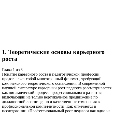
Учебная работа
3 главы
≈5 страниц
5
источников
Создать такую же
Готовая работа по ГОСТу — от 99₽
1
.
Теоретические основы карьерного
роста
Глава
1
из
3
Понятие карьерного роста в педагогической профессии
представляет собой многогранный феномен, требующий
комплексного теоретического осмысления. В современной
научной литературе карьерный рост педагога рассматривается
как динамический процесс профессионального развития,
включающий не только вертикальное продвижение по
должностной лестнице, но и качественные изменения в
профессиональной компетентности. Как отмечается в
исследовании «Профессиональный рост педагога как одно из