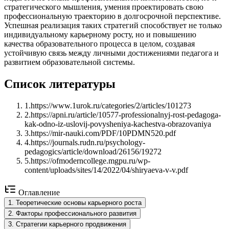
стратегического мышления, умения проектировать свою
профессиональную траекторию в долгосрочной перспективе.
Успешная реализация таких стратегий способствует не только
индивидуальному карьерному росту, но и повышению
качества образовательного процесса в целом, создавая
устойчивую связь между личными достижениями педагога и
развитием образовательной системы.
Список литературы
1
.
https://www.1urok.ru/categories/2/articles/101273
2
.
https://apni.ru/article/10577-professionalnyj-rost-pedagoga-
kak-odno-iz-uslovij-povysheniya-kachestva-obrazovaniya
3
.
https://mir-nauki.com/PDF/10PDMN520.pdf
4
.
https://journals.rudn.ru/psychology-
pedagogics/article/download/26156/19272
5
.
https://ofmoderncollege.mgpu.ru/wp-
content/uploads/sites/14/2022/04/shiryaeva-v-v.pdf
Оглавление
1
.
Теоретические основы карьерного роста
2
.
Факторы профессионального развития
3
.
Стратегии карьерного продвижения