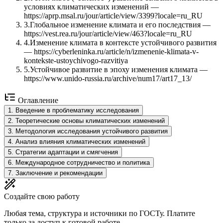
условиях климатических изменений —
https://aprp.msal.ru/jour/article/view/3399?locale=ru_RU
3
.
Глобальное изменение климата и его последствия —
https://vest.rea.ru/jour/article/view/463?locale=ru_RU
4
.
Изменение климата в контексте устойчивого развития
— https://cyberleninka.ru/article/n/izmenenie-klimata-v-
kontekste-ustoychivogo-razvitiya
5
.
Устойчивое развитие в эпоху изменения климата —
https://www.unido-russia.ru/archive/num17/art17_13/
Оглавление
1
.
Введение в проблематику исследования
2
.
Теоретические основы климатических изменений
3
.
Методология исследования устойчивого развития
4
.
Анализ влияния климатических изменений
5
.
Стратегии адаптации и смягчения
6
.
Международное сотрудничество и политика
7
.
Заключение и рекомендации
Создайте свою работу
Любая тема, структура и источники по ГОСТу. Платите
только за доступ к готовой работе.