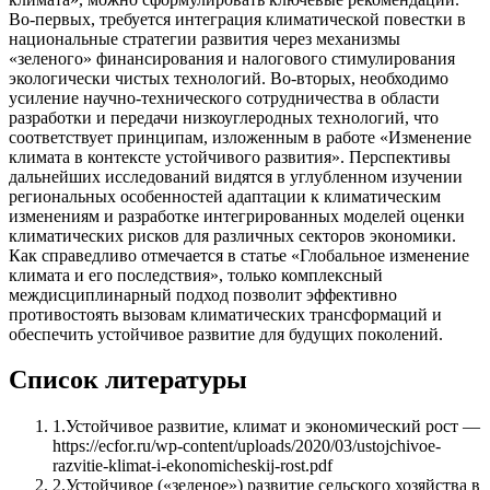
Во-первых, требуется интеграция климатической повестки в
национальные стратегии развития через механизмы
«зеленого» финансирования и налогового стимулирования
экологически чистых технологий. Во-вторых, необходимо
усиление научно-технического сотрудничества в области
разработки и передачи низкоуглеродных технологий, что
соответствует принципам, изложенным в работе «Изменение
климата в контексте устойчивого развития». Перспективы
дальнейших исследований видятся в углубленном изучении
региональных особенностей адаптации к климатическим
изменениям и разработке интегрированных моделей оценки
климатических рисков для различных секторов экономики.
Как справедливо отмечается в статье «Глобальное изменение
климата и его последствия», только комплексный
междисциплинарный подход позволит эффективно
противостоять вызовам климатических трансформаций и
обеспечить устойчивое развитие для будущих поколений.
Список литературы
1
.
Устойчивое развитие, климат и экономический рост —
https://ecfor.ru/wp-content/uploads/2020/03/ustojchivoe-
razvitie-klimat-i-ekonomicheskij-rost.pdf
2
.
Устойчивое («зеленое») развитие сельского хозяйства в