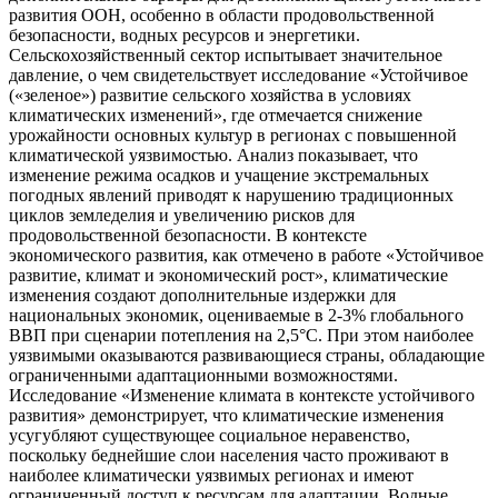
развития ООН, особенно в области продовольственной
безопасности, водных ресурсов и энергетики.
Сельскохозяйственный сектор испытывает значительное
давление, о чем свидетельствует исследование «Устойчивое
(«зеленое») развитие сельского хозяйства в условиях
климатических изменений», где отмечается снижение
урожайности основных культур в регионах с повышенной
климатической уязвимостью. Анализ показывает, что
изменение режима осадков и учащение экстремальных
погодных явлений приводят к нарушению традиционных
циклов земледелия и увеличению рисков для
продовольственной безопасности. В контексте
экономического развития, как отмечено в работе «Устойчивое
развитие, климат и экономический рост», климатические
изменения создают дополнительные издержки для
национальных экономик, оцениваемые в 2-3% глобального
ВВП при сценарии потепления на 2,5°C. При этом наиболее
уязвимыми оказываются развивающиеся страны, обладающие
ограниченными адаптационными возможностями.
Исследование «Изменение климата в контексте устойчивого
развития» демонстрирует, что климатические изменения
усугубляют существующее социальное неравенство,
поскольку беднейшие слои населения часто проживают в
наиболее климатически уязвимых регионах и имеют
ограниченный доступ к ресурсам для адаптации. Водные