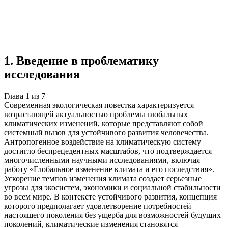
Учебная работа
7 глав
≈8 страниц
5 источников
Создать такую же
Готовая работа по ГОСТу — от 99₽
1
.
Введение в проблематику
исследования
Глава
1
из
7
Современная экологическая повестка характеризуется
возрастающей актуальностью проблемы глобальных
климатических изменений, которые представляют собой
системный вызов для устойчивого развития человечества.
Антропогенное воздействие на климатическую систему
достигло беспрецедентных масштабов, что подтверждается
многочисленными научными исследованиями, включая
работу «Глобальное изменение климата и его последствия».
Ускорение темпов изменения климата создает серьезные
угрозы для экосистем, экономики и социальной стабильности
во всем мире. В контексте устойчивого развития, концепция
которого предполагает удовлетворение потребностей
настоящего поколения без ущерба для возможностей будущих
поколений, климатические изменения становятся