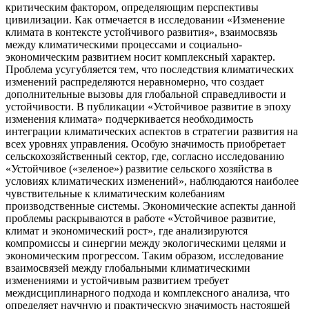
критическим фактором, определяющим перспективы
цивилизации. Как отмечается в исследовании «Изменение
климата в контексте устойчивого развития», взаимосвязь
между климатическими процессами и социально-
экономическим развитием носит комплексный характер.
Проблема усугубляется тем, что последствия климатических
изменений распределяются неравномерно, что создает
дополнительные вызовы для глобальной справедливости и
устойчивости. В публикации «Устойчивое развитие в эпоху
изменения климата» подчеркивается необходимость
интеграции климатических аспектов в стратегии развития на
всех уровнях управления. Особую значимость приобретает
сельскохозяйственный сектор, где, согласно исследованию
«Устойчивое («зеленое») развитие сельского хозяйства в
условиях климатических изменений», наблюдаются наиболее
чувствительные к климатическим колебаниям
производственные системы. Экономические аспекты данной
проблемы раскрываются в работе «Устойчивое развитие,
климат и экономический рост», где анализируются
компромиссы и синергии между экологическими целями и
экономическим прогрессом. Таким образом, исследование
взаимосвязей между глобальными климатическими
изменениями и устойчивым развитием требует
междисциплинарного подхода и комплексного анализа, что
определяет научную и практическую значимость настоящей