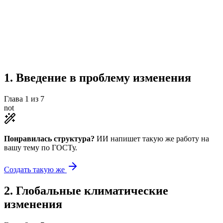
Учебная работа
7 глав
≈1 страница
2 источника
Создать такую же
Готовая работа по ГОСТу — от 99₽
1
.
Введение в проблему изменения
Глава
1
из
7
not
Понравилась структура?
ИИ напишет такую же работу на
вашу тему
по ГОСТу.
Создать такую же
2
.
Глобальные климатические
изменения