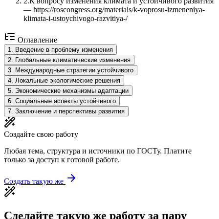
2
.
К вопросу изменения климата и устойчивого развития
— https://roscongress.org/materials/k-voprosu-izmeneniya-
klimata-i-ustoychivogo-razvitiya-/
Оглавление
1
.
Введение в проблему изменения
2
.
Глобальные климатические изменения
3
.
Международные стратегии устойчивого
4
.
Локальные экологические решения
5
.
Экономические механизмы адаптации
6
.
Социальные аспекты устойчивого
7
.
Заключение и перспективы развития
Создайте свою работу
Любая тема, структура и источники по ГОСТу. Платите
только за доступ к готовой работе.
Создать такую же
Сделайте такую же работу за пару