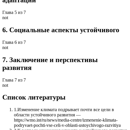
адаптации
Глава
5
из
7
not
6
.
Социальные аспекты устойчивого
Глава
6
из
7
not
7
.
Заключение и перспективы
развития
Глава
7
из
7
not
Список литературы
1
.
Изменение климата подрывает почти все цели в
области устойчивого развития —
https://wmo.int/ru/news/media-centre/izmenenie-klimata-
podryvaet-pochti-vse-celi-v-oblasti-ustoychivogo-razvitiya