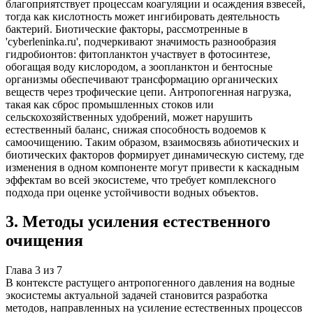
благоприятствует процессам коагуляции и осаждения взвесей,
тогда как кислотность может ингибировать деятельность
бактерий. Биотические факторы, рассмотренные в
'cyberleninka.ru', подчеркивают значимость разнообразия
гидробионтов: фитопланктон участвует в фотосинтезе,
обогащая воду кислородом, а зоопланктон и бентосные
организмы обеспечивают трансформацию органических
веществ через трофические цепи. Антропогенная нагрузка,
такая как сброс промышленных стоков или
сельскохозяйственных удобрений, может нарушить
естественный баланс, снижая способность водоемов к
самоочищению. Таким образом, взаимосвязь абиотических и
биотических факторов формирует динамическую систему, где
изменения в одном компоненте могут привести к каскадным
эффектам во всей экосистеме, что требует комплексного
подхода при оценке устойчивости водных объектов.
3
.
Методы усиления естественного
очищения
Глава
3
из
7
В контексте растущего антропогенного давления на водные
экосистемы актуальной задачей становится разработка
методов, направленных на усиление естественных процессов