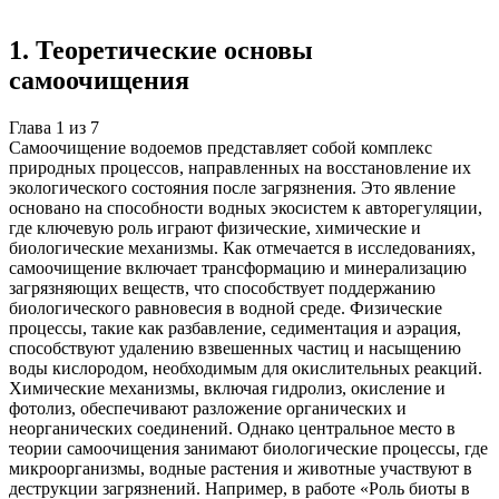
Создать такую же
Готовая работа по ГОСТу — от 99₽
1
.
Теоретические основы
самоочищения
Глава
1
из
7
Самоочищение водоемов представляет собой комплекс
природных процессов, направленных на восстановление их
экологического состояния после загрязнения. Это явление
основано на способности водных экосистем к авторегуляции,
где ключевую роль играют физические, химические и
биологические механизмы. Как отмечается в исследованиях,
самоочищение включает трансформацию и минерализацию
загрязняющих веществ, что способствует поддержанию
биологического равновесия в водной среде. Физические
процессы, такие как разбавление, седиментация и аэрация,
способствуют удалению взвешенных частиц и насыщению
воды кислородом, необходимым для окислительных реакций.
Химические механизмы, включая гидролиз, окисление и
фотолиз, обеспечивают разложение органических и
неорганических соединений. Однако центральное место в
теории самоочищения занимают биологические процессы, где
микроорганизмы, водные растения и животные участвуют в
деструкции загрязнений. Например, в работе «Роль биоты в