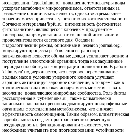
исследовании 'aquakultura.ru', повышение температуры воды
ускоряет метаболизм микроорганизмов, ответственных за
разложение органических веществ, однако экстремальные
значения могут привести к угнетению их жизнедеятельности.
Согласно материалам 'kpfu.ru', интенсивность фотосинтеза
фитопланктона, являющегося ключевым продуцентом
кислорода, напрямую зависит от солнечной инсоляции и
продолжительности светового дня. Осадки и
гидрологический режим, описанные в 'research-journal.org',
модулируют процессы разбавления и транспорта
загрязняющих веществ: обильные дожди усиливают эрозию и
поступление аллохтонной органики, тогда как засушливые
периоды способствуют концентрации поллютантов. В работе
'elibrary.ru' подчеркивается, что ветровое перемешивание
водных масс в условиях умеренного климата улучшает
аэрацию, активизируя аэробное окисление, в то время как в
тропических зонах высокая испаряемость может вызывать
засоление, подавляющее микробные сообщества. Роль биоты,
рассмотренная в 'cyberleninka.ru', также климатически
зависима: в холодных регионах доминируют психрофильные
организмы с замедленным метаболизмом, что снижает
эффективность самоочищения. Таким образом, климатическая
вариабельность создает пространственно-временную
неоднородность в функционировании экосистем, что
необходимо учитывать при прогнозировании устойчивости