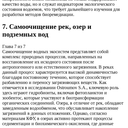
качество воды, но и служат индикатором экологического
состояния водоемов, что требует дальнейшего изучения для
разработки методов биоремедиации.
7
.
Самоочищение рек, озер и
подземных вод
Глава
7
из
7
Самоочищение водных экосистем представляет собой
комплекс природных процессов, направленных на
восстановление их исходного состояния после
антропогенного или естественного загрязнения. В реках
данный процесс характеризуется высокой динамичностью
благодаря постоянному течению, которое способствует
разбавлению и переносу загрязняющих веществ. Как
отмечается в исследовании Ostroumov S.A., ключевую роль
здесь играют гидробионты, включая фитопланктон и
зообентос, которые участвуют в биотрансформации
органических соединений. Озера, в отличие от рек, обладают
замедленным водообменом, что обуславливает накопление
загрязнений в донных отложениях. Однако, согласно
материалам КФУ, в озерах активно протекают процессы
седиментации и биохимического окисления, где донные