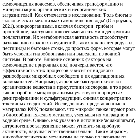
самоочищения водоемов, обеспечивая трансформацию и
минерализацию органических и неорганических
загрязнителей. Как отмечается в исследовании 'Роль биоты в
экологических механизмах самоочищения воды' (Остроумов,
2021), микроорганизмы, включая бактерии, грибы и
простейшие, выступают ключевыми агентами в деструкции
поллютантов. Их метаболическая активность способствует
разложению сложных соединений, таких как нефтепродукты,
пестициды и бытовые стоки, до простых форм, которые могут
быть усвоены гидробионтами или выведены из водной
системы. В работе 'Влияние основных факторов на
самоочищение природных вод' подчеркивается, что
эффективность этих процессов зависит от видового
разнообразия микробных сообществ и их адаптационных
возможностей. Например, аэробные бактерии окисляют
органические вещества в присутствии кислорода, в то время
как анаэробные микроорганизмы участвуют в процессах
денитрификации и сульфатредукции, снижая концентрацию
токсичных соединений. Исследования, представленные в
материалах КФУ, показывают, что микробы также играют роль
в биосорбции тяжелых металлов, уменьшая их миграцию в
водной среде. Однако, как указано в источнике 'aquakultura.ru',
антропогенное загрязнение может угнетать микробную
активность, нарушая естественный баланс. Таким образом,
микробиологические механизмы не только поддерживают