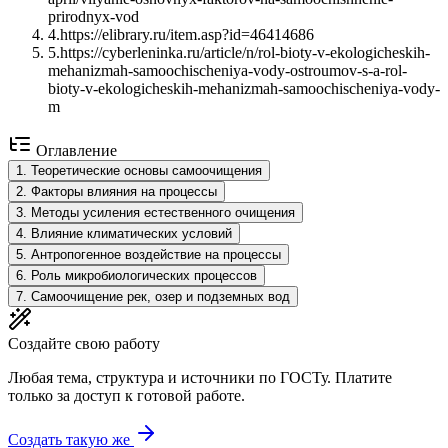
prirodnyx-vod
4
.
https://elibrary.ru/item.asp?id=46414686
5
.
https://cyberleninka.ru/article/n/rol-bioty-v-ekologicheskih-
mehanizmah-samoochischeniya-vody-ostroumov-s-a-rol-
bioty-v-ekologicheskih-mehanizmah-samoochischeniya-vody-
m
Оглавление
1
.
Теоретические основы самоочищения
2
.
Факторы влияния на процессы
3
.
Методы усиления естественного очищения
4
.
Влияние климатических условий
5
.
Антропогенное воздействие на процессы
6
.
Роль микробиологических процессов
7
.
Самоочищение рек, озер и подземных вод
Создайте свою работу
Любая тема, структура и источники по ГОСТу. Платите
только за доступ к готовой работе.
Создать такую же