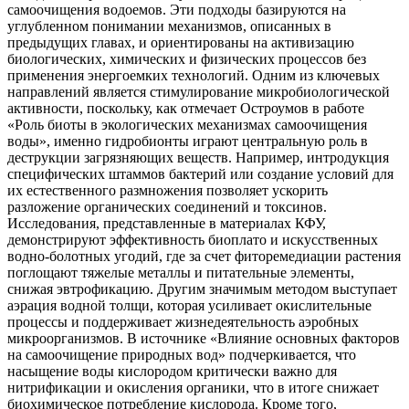
самоочищения водоемов. Эти подходы базируются на
углубленном понимании механизмов, описанных в
предыдущих главах, и ориентированы на активизацию
биологических, химических и физических процессов без
применения энергоемких технологий. Одним из ключевых
направлений является стимулирование микробиологической
активности, поскольку, как отмечает Остроумов в работе
«Роль биоты в экологических механизмах самоочищения
воды», именно гидробионты играют центральную роль в
деструкции загрязняющих веществ. Например, интродукция
специфических штаммов бактерий или создание условий для
их естественного размножения позволяет ускорить
разложение органических соединений и токсинов.
Исследования, представленные в материалах КФУ,
демонстрируют эффективность биоплато и искусственных
водно-болотных угодий, где за счет фиторемедиации растения
поглощают тяжелые металлы и питательные элементы,
снижая эвтрофикацию. Другим значимым методом выступает
аэрация водной толщи, которая усиливает окислительные
процессы и поддерживает жизнедеятельность аэробных
микроорганизмов. В источнике «Влияние основных факторов
на самоочищение природных вод» подчеркивается, что
насыщение воды кислородом критически важно для
нитрификации и окисления органики, что в итоге снижает
биохимическое потребление кислорода. Кроме того,