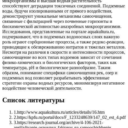
микроорганизмы и высшая водная растительность
способствуют деградации токсичных соединений. Подземные
воды, будучи изолированными от прямого воздействия,
демонстрируют уникальные механизмы самоочищения,
связанные с фильтрацией через почвенные горизонты и
биохимической активностью анаэробных микроорганизмов.
Исследования, представленные на портале aquakultura.ru,
подчеркивают, что в подземных водоносных слоях важную
роль играют сорбционные процессы, а также редокс-реакции,
приводящие к обезвреживанию нитратов и тяжелых металлов.
Несмотря на различия в скорости и интенсивности процессов,
самоочищение во всех типах водоемов зависит от сочетания
физико-химических и биологических факторов, таких как
температура, pH и биологическое разнообразие. Таким
образом, понимание специфики самоочищения рек, озер и
подземных вод позволяет разрабатывать эффективные
стратегии охраны водных ресурсов, минимизируя негативное
воздействие человеческой деятельности.
Список литературы
1
.
http://www.aquakultura.ru/articles/details/16.htm
2
.
https://kpfu.ru/portal/docs/F_1233248639/147_02_est_4.pdf
3
.
https://research-journal.org/archive/4-106-2021-
april/vliyanie-osnovnyx-faktorov-na-samoochishhenie-