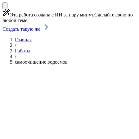
Эта работа создана с ИИ за пару минут.
Сделайте свою по
любой теме.
Создать такую же
Главная
/
Работы
/
самоочищение водоемов
Учебная работа
7 глав
≈7 страниц
5 источников