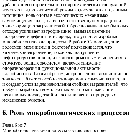
урбанизация и строительство гидротехнических сооружений
изменяют гидрологический режим водоемов, что, по данным
источника 'Роль биоты в экологических механизмах
самоочищения воды', нарушает естественную миграцию и
трансформацию загрязнителей. Сброс неочищенных бытовых
отходов усиливает эвтрофикацию, вызывая цветение
водорослей и дефицит кислорода, что угнетает аэробные
микробиологические процессы. В работе 'Самоочищение
водоемов: механизмы и факторы' подчеркивается, что
химическое загрязнение, такое как поступление
нефтепродуктов, приводит к долговременным изменениям в
структуре водных экосистем, включая снижение
биоразнообразия и функциональной активности
гидробионтов. Таким образом, антропогенное воздействие не
только ослабляет способность водоемов к самоочищению, но
и создает условия для накопления стойких загрязнителей, что
требует разработки комплексных мер по минимизации
негативных последствий и восстановлению природных
механизмов очистки.
6
.
Роль микробиологических процессов
Глава
6
из
7
Микробиологические процессы составляют основу