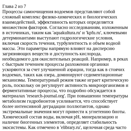
Глава
2
из
7
Процессы самоочищения водоемов представляют собой
сложный комплекс физико-химических и биологических
взаимодействий, эффективность которых определяется
множеством факторов. Согласно исследованиям, изложенным
в источниках, таким как 'aquakultura.ru' и 'kpfu.ru', ключевыми
детерминантами выступают гидрологические условия,
включая скорость течения, турбулентность и объем водной
массы. Эти параметры напрямую влияют на дисперсию
загрязняющих веществ и доступность кислорода,
необходимого для окислительных реакций. Например, в реках
с быстрым течением процессы разложения органики
ускоряются за счет улучшенной аэрации, тогда как в стоячих
водоемах, таких как озера, доминируют седиментационные
механизмы. Температурный режим также играет критическую
роль, поскольку он регулирует активность микроорганизмов и
ферментативные процессы, что подробно обсуждается в
материалах 'research-journal.org'. При повышении температуры
метаболизм гидробионтов усиливается, что способствует
более интенсивной деградации поллютантов, однако
экстремальные значения могут привести к угнетению биоты.
Химический состав воды, включая pH, минерализацию и
наличие биогенных элементов, определяет стабильность
экосистемы. Как отмечено в 'elibrary.ru', щелочная среда часто