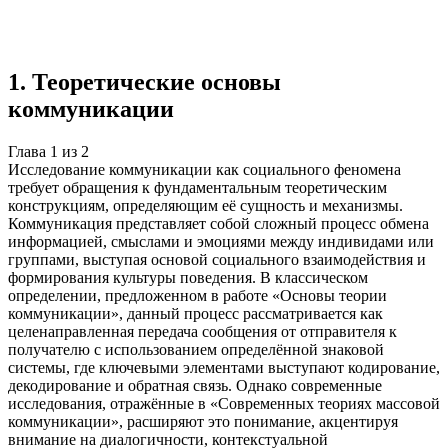
Учебная работа
2 главы
≈2 страницы
0
источников
Создать такую же
Готовая работа по ГОСТу — от 99₽
1
.
Теоретические основы
коммуникации
Глава
1
из
2
Исследование коммуникации как социального феномена
требует обращения к фундаментальным теоретическим
конструкциям, определяющим её сущность и механизмы.
Коммуникация представляет собой сложный процесс обмена
информацией, смыслами и эмоциями между индивидами или
группами, выступая основой социального взаимодействия и
формирования культуры поведения. В классическом
определении, предложенном в работе «Основы теории
коммуникации», данный процесс рассматривается как
целенаправленная передача сообщения от отправителя к
получателю с использованием определённой знаковой
системы, где ключевыми элементами выступают кодирование,
декодирование и обратная связь. Однако современные
исследования, отражённые в «Современных теориях массовой
коммуникации», расширяют это понимание, акцентируя
внимание на диалогичности, контекстуальной