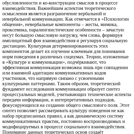
обусловленности и ко-конструкции смыслов в процессе
взаимодействия. Важнейшим аспектом теоретического
осмысления является разграничение вербальной и
невербальной коммуникации. Как отмечается в «Психологии
общения», невербальные компоненты – жесты, мимика,
проксемика, паралингвистические особенности – зачастую
несут большую смысловую нагрузку, чем слова, формируя
имплицитный фон взаимодействия и регулируя социальную
дистанцию. Культурная детерминированность этих
компонентов делает их изучение ключевым для понимания
норм поведения в различных социумах. Теории, изложенные
в «Культуре и коммуникации», подчёркивают, что
эффективная коммуникация возможна лишь при совпадении
или взаимной адаптации коммуникативных кодов
участников, что напрямую связано с усвоенными
культурными паттернами. Таким образом, теоретический
фундамент исследования коммуникации образует синтез
процессуальных моделей, учитывающих технические аспекты
передачи информации, и интерпретативных подходов,
фокусирующихся на создании общего смыслового поля. Этот
синтез позволяет рассматривать культуру поведения не как
набор предписанных правил, а как динамическую систему
коммуникативных практик, постоянно воспроизводимых и
модифицируемых в процессе социального взаимодействия.
Понимание данных теоретических основ создаёт