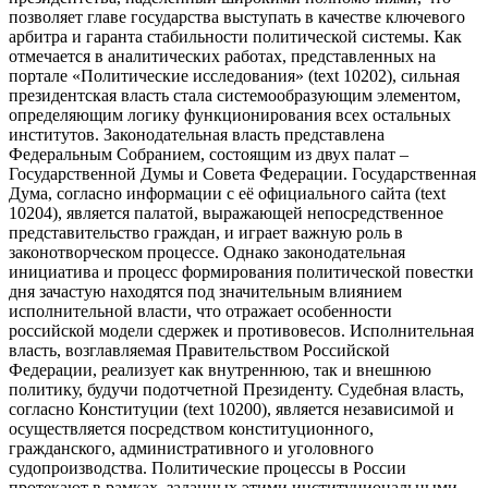
позволяет главе государства выступать в качестве ключевого
арбитра и гаранта стабильности политической системы. Как
отмечается в аналитических работах, представленных на
портале «Политические исследования» (text 10202), сильная
президентская власть стала системообразующим элементом,
определяющим логику функционирования всех остальных
институтов. Законодательная власть представлена
Федеральным Собранием, состоящим из двух палат –
Государственной Думы и Совета Федерации. Государственная
Дума, согласно информации с её официального сайта (text
10204), является палатой, выражающей непосредственное
представительство граждан, и играет важную роль в
законотворческом процессе. Однако законодательная
инициатива и процесс формирования политической повестки
дня зачастую находятся под значительным влиянием
исполнительной власти, что отражает особенности
российской модели сдержек и противовесов. Исполнительная
власть, возглавляемая Правительством Российской
Федерации, реализует как внутреннюю, так и внешнюю
политику, будучи подотчетной Президенту. Судебная власть,
согласно Конституции (text 10200), является независимой и
осуществляется посредством конституционного,
гражданского, административного и уголовного
судопроизводства. Политические процессы в России
протекают в рамках, заданных этими институциональными