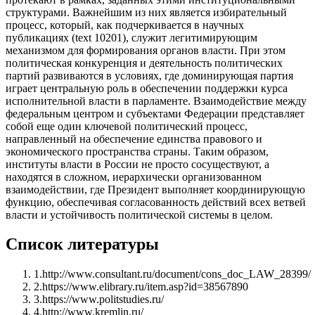
структурами. Важнейшим из них является избирательный
процесс, который, как подчеркивается в научных
публикациях (text 10201), служит легитимирующим
механизмом для формирования органов власти. При этом
политическая конкуренция и деятельность политических
партий развиваются в условиях, где доминирующая партия
играет центральную роль в обеспечении поддержки курса
исполнительной власти в парламенте. Взаимодействие между
федеральным центром и субъектами Федерации представляет
собой еще один ключевой политический процесс,
направленный на обеспечение единства правового и
экономического пространства страны. Таким образом,
институты власти в России не просто сосуществуют, а
находятся в сложном, иерархически организованном
взаимодействии, где Президент выполняет координирующую
функцию, обеспечивая согласованность действий всех ветвей
власти и устойчивость политической системы в целом.
Список литературы
1
.
http://www.consultant.ru/document/cons_doc_LAW_28399/
2
.
https://www.elibrary.ru/item.asp?id=38567890
3
.
https://www.politstudies.ru/
4
.
http://www.kremlin.ru/