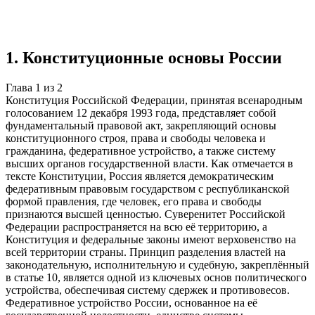
Учебная работа
2 главы
≈3 страницы
5
источников
Создать такую же
Готовая работа по ГОСТу — от 99₽
1
.
Конституционные основы России
Глава
1
из
2
Конституция Российской Федерации, принятая всенародным
голосованием 12 декабря 1993 года, представляет собой
фундаментальный правовой акт, закрепляющий основы
конституционного строя, права и свободы человека и
гражданина, федеративное устройство, а также систему
высших органов государственной власти. Как отмечается в
тексте Конституции, Россия является демократическим
федеративным правовым государством с республиканской
формой правления, где человек, его права и свободы
признаются высшей ценностью. Суверенитет Российской
Федерации распространяется на всю её территорию, а
Конституция и федеральные законы имеют верховенство на
всей территории страны. Принцип разделения властей на
законодательную, исполнительную и судебную, закреплённый
в статье 10, является одной из ключевых основ политического
устройства, обеспечивая систему сдержек и противовесов.
Федеративное устройство России, основанное на её