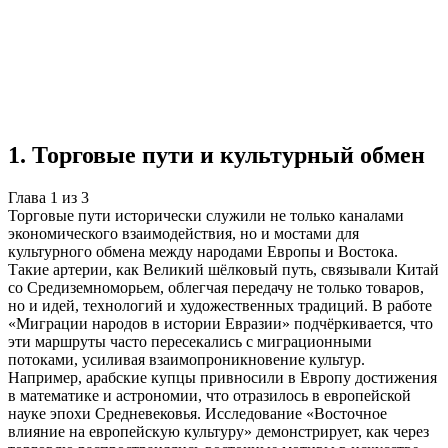
Учебная работа
3 главы
≈2 страницы
5
источников
Создать такую же
Готовая работа по ГОСТу — от 99₽
1
.
Торговые пути и культурный обмен
Глава
1
из
3
Торговые пути исторически служили не только каналами
экономического взаимодействия, но и мостами для
культурного обмена между народами Европы и Востока.
Такие артерии, как Великий шёлковый путь, связывали Китай
со Средиземноморьем, облегчая передачу не только товаров,
но и идей, технологий и художественных традиций. В работе
«Миграции народов в истории Евразии» подчёркивается, что
эти маршруты часто пересекались с миграционными
потоками, усиливая взаимопроникновение культур.
Например, арабские купцы привносили в Европу достижения
в математике и астрономии, что отразилось в европейской
науке эпохи Средневековья. Исследование «Восточное
влияние на европейскую культуру» демонстрирует, как через