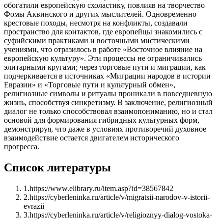
обогатили европейскую схоластику, повлияв на творчество
Фомы Аквинского и других мыслителей. Одновременно
крестовые походы, несмотря на конфликты, создавали
пространство для контактов, где европейцы знакомились с
суфийскими практиками и восточными мистическими
учениями, что отразилось в работе «Восточное влияние на
европейскую культуру». Эти процессы не ограничивались
элитарными кругами; через торговые пути и миграции, как
подчеркивается в источниках «Миграции народов в истории
Евразии» и «Торговые пути и культурный обмен»,
религиозные символы и ритуалы проникали в повседневную
жизнь, способствуя синкретизму. В заключение, религиозный
диалог не только способствовал взаимопониманию, но и стал
основой для формирования гибридных культурных форм,
демонстрируя, что даже в условиях противоречий духовное
взаимодействие остается двигателем исторического
прогресса.
Список литературы
1
.
https://www.elibrary.ru/item.asp?id=38567842
2
.
https://cyberleninka.ru/article/v/migratsii-narodov-v-istorii-
evrazii
3
.
https://cyberleninka.ru/article/v/religioznyy-dialog-vostoka-