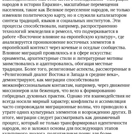
народов в истории Евразии», масштабные перемещения
населения, такие как Великое переселение народов, не только
изменяли политическую карту, но и служили катализатором
синтеза традиций, языков и социальных институтов. Эти
процессы способствовали, например, распространению
технологий земледелия и ремесел, что подчеркивается в
работе «Восточное влияние на европейскую культуру», где
анализируется проникновение восточных элементов в
европейский контекст через кочевые и оседлые сообщества.
Влияние миграций проявлялось и в сфере искусства:
орнаменты, архитектурные стили и литературные мотивы
заимствовались и адаптировались, обогащая местные
традиции. Более того, религиозные аспекты, рассмотренные в
«Религиозный диалог Востока и Запада в средние века»,
демонстрируют, как миграции способствовали
межконфессиональным контактам, например, через движение
миссионеров или беженцев, что вело к формированию
гибридных духовных практик. Однако эти взаимодействия не
всегда носили мирный характер; конфликты и ассимиляция
часто сопровождали миграционные волны, что приводило к
утрате одних культурных элементов и возрождению других. В
итоге, миграции следует рассматривать как динамичный
процесс, который не только трансформировал идентичности
народов, но и заложил основы для последующих этапов
культурного диалога, подготавливая почву для более