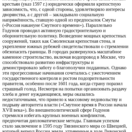
крестьян (указ 1597 г.) юридически оформили крепостную
зависимость, что, с одной стороны, удовлетворяло интересы
дворянства, а с другой – закладывало социальную
напряжённость, ставшую одной из предпосылок Смуты
(«Россия накануне Смутного времени»). Параллельно
Годунов проводил активную градостроительную и
оборонительную политику. Возведение мощных крепостных
сооружений, таких как Смоленская крепостная стена, и
укрепление южных рубежей свидетельствовали о стремлении
обезопасить границы. В городах развернулось масштабное
каменное строительство, включая водопровод в Москве, что
способствовало развитию инфраструктуры и
демонстрировало заботу о благополучии подданных. Однако
эти прогрессивные начинания сочетались с ужесточением
государственного контроля и ростом подозрительности
правителя, особенно после 1601 года, когда страну поразил
страшный голод. Несмотря на попытки организовать раздачу
хлеба и денег нуждающимся, меры оказались
недостаточными, что привело к массовому недовольству и
подрыву авторитета власти («Смутное время в России начала
XVII века»). Во внешнеполитической сфере Годунов
стремился избегать крупных военных конфликтов,
предпочитая дипломатические методы. Главным успехом
стало заключение в 1595 году Тявзинского мира со Швецией,
который вернул России земли, утраченные в ходе Ливонской