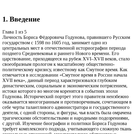
Учебная работа
5 глав
≈7 страниц
5 источников
Создать такую же
Готовая работа по ГОСТу — от 99₽
1
.
Введение
Глава
1
из
5
Личность Бориса Фёдоровича Годунова, правившего Русским
государством с 1598 по 1605 год, занимает одно из
центральных мест в отечественной историографии периода
позднего Средневековья и раннего Нового времени. Его
царствование, приходящееся на рубеж XVI–XVII веков, стало
своеобразным прологом к масштабному общественно-
политическому кризису, известному как Смутное время. Как
отмечается в исследовании «Смутное время в России начала
XVII века», данный период характеризовался глубоким
династическим, социальным и экономическим потрясением,
истоки которого во многом коренятся в событиях эпохи
Годунова. Исторический портрет этого правителя неизбежно
оказывается многогранным и противоречивым, сочетающим в
себе черты талантливого администратора и государственного
деятеля, с одной стороны, и фигуры, чья власть была омрачена
трагическими обстоятельствами и народными подозрениями,
с другой. Изучение биографии и политики Бориса Годунова
требует комплексного подхода, учитывающего сложную ткань