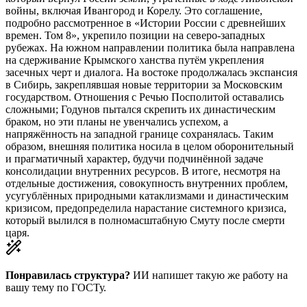
войны, включая Ивангород и Корелу. Это соглашение,
подробно рассмотренное в «Истории России с древнейших
времен. Том 8», укрепило позиции на северо-западных
рубежах. На южном направлении политика была направлена
на сдерживание Крымского ханства путём укрепления
засечных черт и диалога. На востоке продолжалась экспансия
в Сибирь, закреплявшая новые территории за Московским
государством. Отношения с Речью Посполитой оставались
сложными; Годунов пытался скрепить их династическим
браком, но эти планы не увенчались успехом, а
напряжённость на западной границе сохранялась. Таким
образом, внешняя политика носила в целом оборонительный
и прагматичный характер, будучи подчинённой задаче
консолидации внутренних ресурсов. В итоге, несмотря на
отдельные достижения, совокупность внутренних проблем,
усугублённых природными катаклизмами и династическим
кризисом, предопределила нарастание системного кризиса,
который вылился в полномасштабную Смуту после смерти
царя.
Понравилась структура?
ИИ напишет такую же работу на
вашу тему
по ГОСТу.