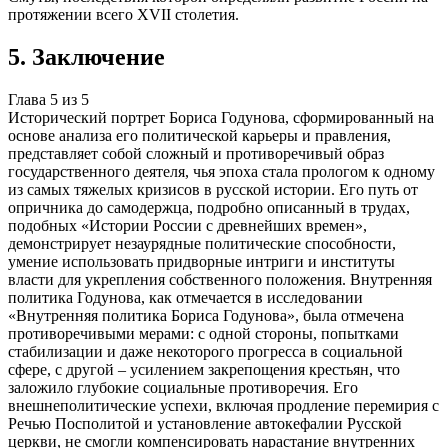
протяжении всего XVII столетия.
5
.
Заключение
Глава
5
из
5
Исторический портрет Бориса Годунова, сформированный на
основе анализа его политической карьеры и правления,
представляет собой сложный и противоречивый образ
государственного деятеля, чья эпоха стала прологом к одному
из самых тяжелых кризисов в русской истории. Его путь от
опричника до самодержца, подробно описанный в трудах,
подобных «Истории России с древнейших времен»,
демонстрирует незаурядные политические способности,
умение использовать придворные интриги и институты
власти для укрепления собственного положения. Внутренняя
политика Годунова, как отмечается в исследовании
«Внутренняя политика Бориса Годунова», была отмечена
противоречивыми мерами: с одной стороны, попытками
стабилизации и даже некоторого прогресса в социальной
сфере, с другой – усилением закрепощения крестьян, что
заложило глубокие социальные противоречия. Его
внешнеполитические успехи, включая продление перемирия с
Речью Посполитой и установление автокефалии Русской
церкви, не смогли компенсировать нарастание внутренних