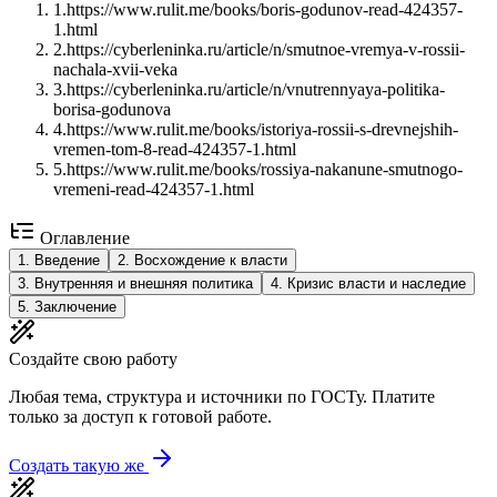
1
.
https://www.rulit.me/books/boris-godunov-read-424357-
1.html
2
.
https://cyberleninka.ru/article/n/smutnoe-vremya-v-rossii-
nachala-xvii-veka
3
.
https://cyberleninka.ru/article/n/vnutrennyaya-politika-
borisa-godunova
4
.
https://www.rulit.me/books/istoriya-rossii-s-drevnejshih-
vremen-tom-8-read-424357-1.html
5
.
https://www.rulit.me/books/rossiya-nakanune-smutnogo-
vremeni-read-424357-1.html
Оглавление
1
.
Введение
2
.
Восхождение к власти
3
.
Внутренняя и внешняя политика
4
.
Кризис власти и наследие
5
.
Заключение
Создайте свою работу
Любая тема, структура и источники по ГОСТу. Платите
только за доступ к готовой работе.
Создать такую же