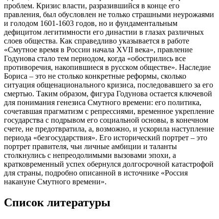
проблем. Кризис власти, разразившийся в конце его
правления, был обусловлен не только страшными неурожаями
и голодом 1601-1603 годов, но и фундаментальным
дефицитом легитимности его династии в глазах различных
слоев общества. Как справедливо указывается в работе
«Смутное время в России начала XVII века», правление
Годунова стало тем периодом, когда «обострились все
противоречия, накопившиеся в русском обществе». Наследие
Бориса – это не столько конкретные реформы, сколько
ситуация общенационального кризиса, последовавшего за его
смертью. Таким образом, фигура Годунова остается ключевой
для понимания генезиса Смутного времени: его политика,
сочетавшая прагматизм с репрессиями, временное укрепление
государства с подрывом его социальной основы, в конечном
счете, не предотвратила, а, возможно, и ускорила наступление
периода «безгосударствия». Его исторический портрет – это
портрет правителя, чьи личные амбиции и таланты
столкнулись с непреодолимыми вызовами эпохи, а
кратковременный успех обернулся долгосрочной катастрофой
для страны, подробно описанной в источнике «Россия
накануне Смутного времени».
Список литературы