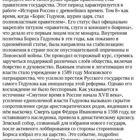
правителем государства. Этот период характеризуется в
работе «История России с древнейших времен. Том 8» как
время, когда «Борис Годунов, шурин царя, стал
полновластным правителем». Его статус был официально
закреплён титулом «правителя, слуги и конюшего боярина»,
что делало его первым лицом после монарха. Внутренняя
политика Бориса Годунова в эти годы, как показано в
одноимённой статье, была направлена на стабилизацию
положения в стране после опустошительной опричнины и
Ливонской войны. Он проводил осторожный курс, стремясь
заручиться поддержкой различных слоёв общества, включая
боярство и духовенство. Важным этапом в легитимации его
власти стало учреждение в 1589 году Московского
патриаршества, что усилило престиж Русского государства и
самого Годунова как инициатора этой реформы. Однако его
восхождение не было бесспорным. Как указывается в
источнике «Смутное время в России начала XVII века»,
усиление единоличной власти Годунова вызывало скрытое
сопротивление среди аристократических родов, видевших в
нём выскочку. Смерть царя Фёдора Ивановича в 1598 году, не
оставившего наследника, привела к династическому кризису.
Земский собор, созванный для избрания нового государя,
после активного лоббирования со стороны сторонников
Бориса избрал его на царство. Это событие, подробно
описанное в книге «Борис Годунов», стало апогеем его