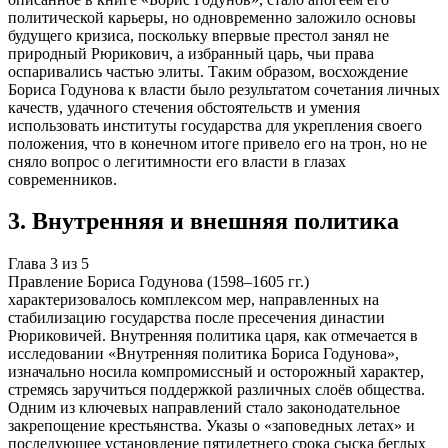
политической карьеры, но одновременно заложило основы
будущего кризиса, поскольку впервые престол занял не
природный Рюрикович, а избранный царь, чьи права
оспаривались частью элиты. Таким образом, восхождение
Бориса Годунова к власти было результатом сочетания личных
качеств, удачного стечения обстоятельств и умения
использовать институты государства для укрепления своего
положения, что в конечном итоге привело его на трон, но не
сняло вопрос о легитимности его власти в глазах
современников.
3
.
Внутренняя и внешняя политика
Глава
3
из
5
Правление Бориса Годунова (1598–1605 гг.)
характеризовалось комплексом мер, направленных на
стабилизацию государства после пресечения династии
Рюриковичей. Внутренняя политика царя, как отмечается в
исследовании «Внутренняя политика Бориса Годунова»,
изначально носила компромиссный и осторожный характер,
стремясь заручиться поддержкой различных слоёв общества.
Одним из ключевых направлений стало законодательное
закрепощение крестьянства. Указы о «заповедных летах» и
последующее установление пятилетнего срока сыска беглых