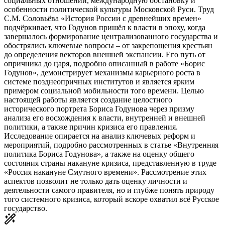
социальных отношений, международную обстановку и
особенности политической культуры Московской Руси. Труд
С.М. Соловьёва «История России с древнейших времен»
подчёркивает, что Годунов пришёл к власти в эпоху, когда
завершалось формирование централизованного государства и
обострялись ключевые вопросы – от закрепощения крестьян
до определения векторов внешней экспансии. Его путь от
опричника до царя, подробно описанный в работе «Борис
Годунов», демонстрирует механизмы карьерного роста в
системе позднеопричных институтов и является ярким
примером социальной мобильности того времени. Целью
настоящей работы является создание целостного
исторического портрета Бориса Годунова через призму
анализа его восхождения к власти, внутренней и внешней
политики, а также причин кризиса его правления.
Исследование опирается на анализ ключевых реформ и
мероприятий, подробно рассмотренных в статье «Внутренняя
политика Бориса Годунова», а также на оценку общего
состояния страны накануне кризиса, представленную в труде
«Россия накануне Смутного времени». Рассмотрение этих
аспектов позволит не только дать оценку личности и
деятельности самого правителя, но и глубже понять природу
того системного кризиса, который вскоре охватил всё Русское
государство.