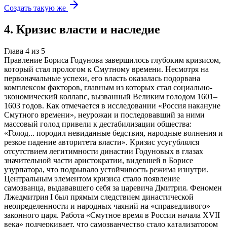
Создать такую же
4
.
Кризис власти и наследие
Глава
4
из
5
Правление Бориса Годунова завершилось глубоким кризисом,
который стал прологом к Смутному времени. Несмотря на
первоначальные успехи, его власть оказалась подорвана
комплексом факторов, главным из которых стал социально-
экономический коллапс, вызванный Великим голодом 1601–
1603 годов. Как отмечается в исследовании «Россия накануне
Смутного времени», неурожаи и последовавший за ними
массовый голод привели к дестабилизации общества:
«Голод... породил невиданные бедствия, народные волнения и
резкое падение авторитета власти». Кризис усугублялся
отсутствием легитимности династии Годуновых в глазах
значительной части аристократии, видевшей в Борисе
узурпатора, что подрывало устойчивость режима изнутри.
Центральным элементом кризиса стало появление
самозванца, выдававшего себя за царевича Дмитрия. Феномен
Лжедмитрия I был прямым следствием династической
неопределенности и народных чаяний на «справедливого»
законного царя. Работа «Смутное время в России начала XVII
века» подчеркивает, что самозванчество стало катализатором