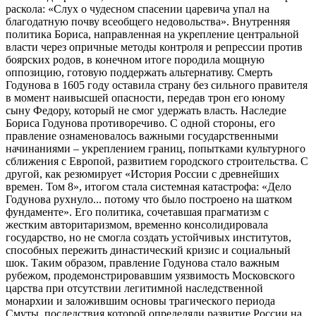
раскола: «Слух о чудесном спасении царевича упал на
благодатную почву всеобщего недовольства». Внутренняя
политика Бориса, направленная на укрепление центральной
власти через опричные методы контроля и репрессии против
боярских родов, в конечном итоге породила мощную
оппозицию, готовую поддержать альтернативу. Смерть
Годунова в 1605 году оставила страну без сильного правителя
в момент наивысшей опасности, передав трон его юному
сыну Федору, который не смог удержать власть. Наследие
Бориса Годунова противоречиво. С одной стороны, его
правление ознаменовалось важными государственными
начинаниями – укреплением границ, попытками культурного
сближения с Европой, развитием городского строительства. С
другой, как резюмирует «История России с древнейших
времен. Том 8», итогом стала системная катастрофа: «Дело
Годунова рухнуло... потому что было построено на шатком
фундаменте». Его политика, сочетавшая прагматизм с
жестким авторитаризмом, временно консолидировала
государство, но не смогла создать устойчивых институтов,
способных пережить династический кризис и социальный
шок. Таким образом, правление Годунова стало важным
рубежом, продемонстрировавшим уязвимость Московского
царства при отсутствии легитимной наследственной
монархии и заложившим основы трагического периода
Смуты, последствия которой определяли развитие России на