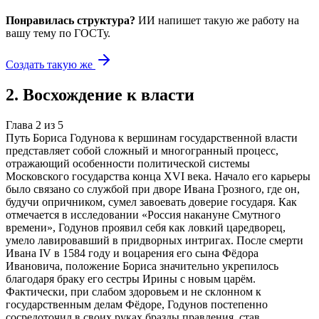
Понравилась структура?
ИИ напишет такую же работу на
вашу тему
по ГОСТу.
Создать такую же
2
.
Восхождение к власти
Глава
2
из
5
Путь Бориса Годунова к вершинам государственной власти
представляет собой сложный и многогранный процесс,
отражающий особенности политической системы
Московского государства конца XVI века. Начало его карьеры
было связано со службой при дворе Ивана Грозного, где он,
будучи опричником, сумел завоевать доверие государя. Как
отмечается в исследовании «Россия накануне Смутного
времени», Годунов проявил себя как ловкий царедворец,
умело лавировавший в придворных интригах. После смерти
Ивана IV в 1584 году и воцарения его сына Фёдора
Ивановича, положение Бориса значительно укрепилось
благодаря браку его сестры Ирины с новым царём.
Фактически, при слабом здоровьем и не склонном к
государственным делам Фёдоре, Годунов постепенно
сосредоточил в своих руках бразды правления, став