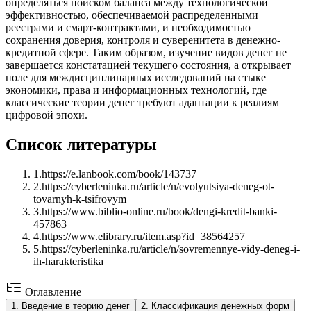
определяться поиском баланса между технологической
эффективностью, обеспечиваемой распределенными
реестрами и смарт-контрактами, и необходимостью
сохранения доверия, контроля и суверенитета в денежно-
кредитной сфере. Таким образом, изучение видов денег не
завершается констатацией текущего состояния, а открывает
поле для междисциплинарных исследований на стыке
экономики, права и информационных технологий, где
классические теории денег требуют адаптации к реалиям
цифровой эпохи.
Список литературы
1
.
https://e.lanbook.com/book/143737
2
.
https://cyberleninka.ru/article/n/evolyutsiya-deneg-ot-
tovarnyh-k-tsifrovym
3
.
https://www.biblio-online.ru/book/dengi-kredit-banki-
457863
4
.
https://www.elibrary.ru/item.asp?id=38564257
5
.
https://cyberleninka.ru/article/n/sovremennye-vidy-deneg-i-
ih-harakteristika
Оглавление
1
.
Введение в теорию денег
2
.
Классификация денежных форм