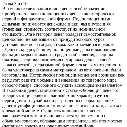
Глава
3
из
10
В рамках исследования видов денег особое значение
приобретает анализ полноценных денег как исторически
первой и фундаментальной формы. Под полноценными
деньгами понимаются денежные знаки, чья внутренняя
(товарная) стоимость соответствует их номинальной
стоимости. Эта категория денег обладает самостоятельной
ценностью, не зависящей от принудительного курса,
устанавливаемого государством. Как отмечается в работе
«Деньги, кредит, банки», полноценные деньги выполняли
функции меры стоимости, средства обращения, средства
платежа, средства накопления и мировых денег в своей
«классической», неразрывной форме, поскольку их ценность
была удостоверена самим материалом, из которого они были
изготовлены. Исторически полноценные деньги возникли как
результат развития обмена и выделения из товарного мира
особого товара, способного служить всеобщим эквивалентом.
В эволюции денег, описанной в статье «Эволюция денег от
товарных к цифровым», данный этап характеризуется
переходом от случайных и разрозненных форм товарных
денег к унифицированным металлическим слиткам, а затем и
к чеканной монете. Сущность полноценных денег
заключается в том, что они являются одновременно и
обычным товаром, обладающим потребительной стоимостью
(например, золото для ювелирных изделий или