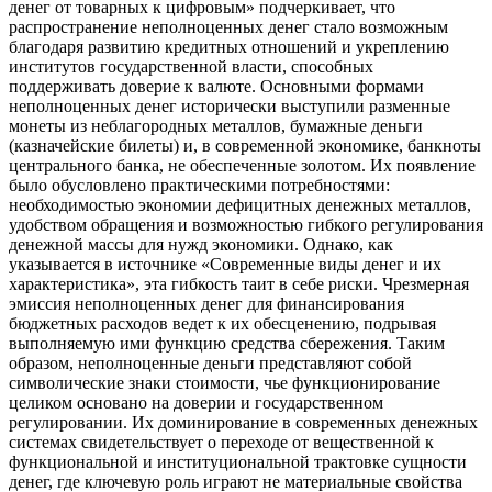
денег от товарных к цифровым» подчеркивает, что
распространение неполноценных денег стало возможным
благодаря развитию кредитных отношений и укреплению
институтов государственной власти, способных
поддерживать доверие к валюте. Основными формами
неполноценных денег исторически выступили разменные
монеты из неблагородных металлов, бумажные деньги
(казначейские билеты) и, в современной экономике, банкноты
центрального банка, не обеспеченные золотом. Их появление
было обусловлено практическими потребностями:
необходимостью экономии дефицитных денежных металлов,
удобством обращения и возможностью гибкого регулирования
денежной массы для нужд экономики. Однако, как
указывается в источнике «Современные виды денег и их
характеристика», эта гибкость таит в себе риски. Чрезмерная
эмиссия неполноценных денег для финансирования
бюджетных расходов ведет к их обесценению, подрывая
выполняемую ими функцию средства сбережения. Таким
образом, неполноценные деньги представляют собой
символические знаки стоимости, чье функционирование
целиком основано на доверии и государственном
регулировании. Их доминирование в современных денежных
системах свидетельствует о переходе от вещественной к
функциональной и институциональной трактовке сущности
денег, где ключевую роль играют не материальные свойства