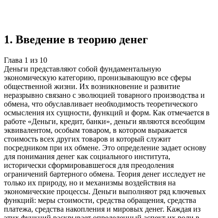
Учебная работа
10 глав
≈16 страниц
5
источников
Создать такую же
Готовая работа по ГОСТу — от 99₽
1
.
Введение в теорию денег
Глава
1
из
10
Деньги представляют собой фундаментальную
экономическую категорию, пронизывающую все сферы
общественной жизни. Их возникновение и развитие
неразрывно связано с эволюцией товарного производства и
обмена, что обуславливает необходимость теоретического
осмысления их сущности, функций и форм. Как отмечается в
работе «Деньги, кредит, банки», деньги являются всеобщим
эквивалентом, особым товаром, в котором выражается
стоимость всех других товаров и который служит
посредником при их обмене. Это определение задает основу
для понимания денег как социального института,
исторически сформировавшегося для преодоления
ограничений бартерного обмена. Теория денег исследует не
только их природу, но и механизмы воздействия на
экономические процессы. Деньги выполняют ряд ключевых
функций: меры стоимости, средства обращения, средства
платежа, средства накопления и мировых денег. Каждая из
этих функций раскрывает определенный аспект их роли в