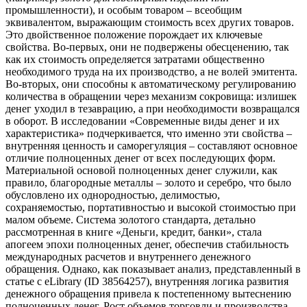
промышленности), и особым товаром – всеобщим
эквивалентом, выражающим стоимость всех других товаров.
Это двойственное положение порождает их ключевые
свойства. Во-первых, они не подвержены обесценению, так
как их стоимость определяется затратами общественно
необходимого труда на их производство, а не волей эмитента.
Во-вторых, они способны к автоматическому регулированию
количества в обращении через механизм сокровища: излишек
денег уходил в тезаврацию, а при необходимости возвращался
в оборот. В исследовании «Современные виды денег и их
характеристика» подчеркивается, что именно эти свойства –
внутренняя ценность и саморегуляция – составляют основное
отличие полноценных денег от всех последующих форм.
Материальной основой полноценных денег служили, как
правило, благородные металлы – золото и серебро, что было
обусловлено их однородностью, делимостью,
сохраняемостью, портативностью и высокой стоимостью при
малом объеме. Система золотого стандарта, детально
рассмотренная в книге «Деньги, кредит, банки», стала
апогеем эпохи полноценных денег, обеспечив стабильность
международных расчетов и внутреннего денежного
обращения. Однако, как показывает анализ, представленный в
статье с eLibrary (ID 38564257), внутренняя логика развития
денежного обращения привела к постепенному вытеснению
полноценных денег. Рост объемов торговли и производства