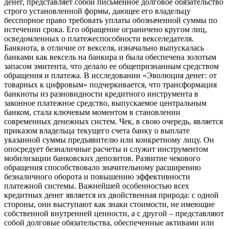
денег, представляет собой письменное долговое обязательство
строго установленной формы, дающее его владельцу
бесспорное право требовать уплаты обозначенной суммы по
истечении срока. Его обращение ограничено кругом лиц,
осведомленных о платежеспособности векселедателя.
Банкнота, в отличие от векселя, изначально выпускалась
банками как вексель на банкира и была обеспечена золотым
запасом эмитента, что делало ее общепризнанным средством
обращения и платежа. В исследовании «Эволюция денег: от
товарных к цифровым» подчеркивается, что трансформация
банкноты из разновидности кредитного инструмента в
законное платежное средство, выпускаемое центральным
банком, стала ключевым моментом в становлении
современных денежных систем. Чек, в свою очередь, является
приказом владельца текущего счета банку о выплате
указанной суммы предъявителю или конкретному лицу. Он
опосредует безналичные расчеты и служит инструментом
мобилизации банковских депозитов. Развитие чекового
обращения способствовало значительному расширению
безналичного оборота и повышению эффективности
платежной системы. Важнейшей особенностью всех
кредитных денег является их двойственная природа: с одной
стороны, они выступают как знаки стоимости, не имеющие
собственной внутренней ценности, а с другой – представляют
собой долговые обязательства, обеспеченные активами или