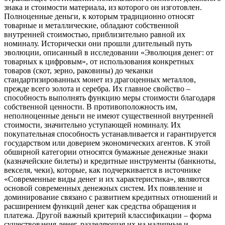
знака и стоимости материала, из которого он изготовлен.
Полноценные деньги, к которым традиционно относят
товарные и металлические, обладают собственной
внутренней стоимостью, приблизительно равной их
номиналу. Исторически они прошли длительный путь
эволюции, описанный в исследовании «Эволюция денег: от
товарных к цифровым», от использования конкретных
товаров (скот, зерно, раковины) до чеканки
стандартизированных монет из драгоценных металлов,
прежде всего золота и серебра. Их главное свойство –
способность выполнять функцию меры стоимости благодаря
собственной ценности. В противоположность им,
неполноценные деньги не имеют существенной внутренней
стоимости, значительно уступающей номиналу. Их
покупательная способность устанавливается и гарантируется
государством или доверием экономических агентов. К этой
обширной категории относятся бумажные денежные знаки
(казначейские билеты) и кредитные инструменты (банкноты,
векселя, чеки), которые, как подчеркивается в источнике
«Современные виды денег и их характеристика», являются
основой современных денежных систем. Их появление и
доминирование связано с развитием кредитных отношений и
расширением функций денег как средства обращения и
платежа. Другой важный критерий классификации – форма
существования денег, разделяющая их на наличные и