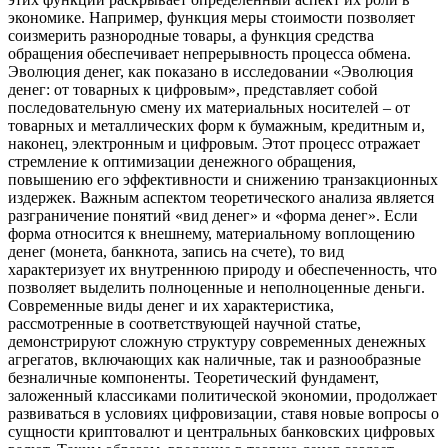
экономике. Например, функция меры стоимости позволяет
соизмерить разнородные товары, а функция средства
обращения обеспечивает непрерывность процесса обмена.
Эволюция денег, как показано в исследовании «Эволюция
денег: от товарных к цифровым», представляет собой
последовательную смену их материальных носителей – от
товарных и металлических форм к бумажным, кредитным и,
наконец, электронным и цифровым. Этот процесс отражает
стремление к оптимизации денежного обращения,
повышению его эффективности и снижению транзакционных
издержек. Важным аспектом теоретического анализа является
разграничение понятий «вид денег» и «форма денег». Если
форма относится к внешнему, материальному воплощению
денег (монета, банкнота, запись на счете), то вид
характеризует их внутреннюю природу и обеспеченность, что
позволяет выделить полноценные и неполноценные деньги.
Современные виды денег и их характеристика,
рассмотренные в соответствующей научной статье,
демонстрируют сложную структуру современных денежных
агрегатов, включающих как наличные, так и разнообразные
безналичные компоненты. Теоретический фундамент,
заложенный классиками политической экономии, продолжает
развиваться в условиях цифровизации, ставя новые вопросы о
сущности криптовалют и центральных банковских цифровых