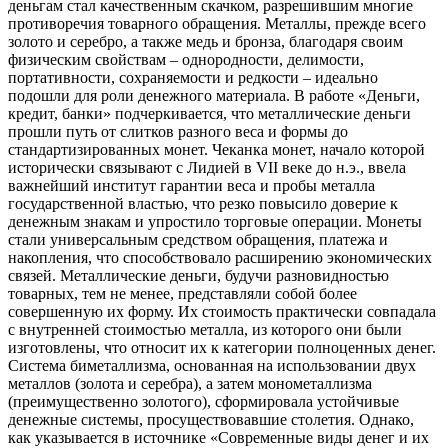
деньгам стал качественным скачком, разрешившим многие
противоречия товарного обращения. Металлы, прежде всего
золото и серебро, а также медь и бронза, благодаря своим
физическим свойствам – однородности, делимости,
портативности, сохраняемости и редкости – идеально
подошли для роли денежного материала. В работе «Деньги,
кредит, банки» подчеркивается, что металлические деньги
прошли путь от слитков разного веса и формы до
стандартизированных монет. Чеканка монет, начало которой
исторически связывают с Лидией в VII веке до н.э., ввела
важнейший институт гарантии веса и пробы металла
государственной властью, что резко повысило доверие к
денежным знакам и упростило торговые операции. Монеты
стали универсальным средством обращения, платежа и
накопления, что способствовало расширению экономических
связей. Металлические деньги, будучи разновидностью
товарных, тем не менее, представляли собой более
совершенную их форму. Их стоимость практически совпадала
с внутренней стоимостью металла, из которого они были
изготовлены, что относит их к категории полноценных денег.
Система биметаллизма, основанная на использовании двух
металлов (золота и серебра), а затем монометаллизма
(преимущественно золотого), сформировала устойчивые
денежные системы, просуществовавшие столетия. Однако,
как указывается в источнике «Современные виды денег и их