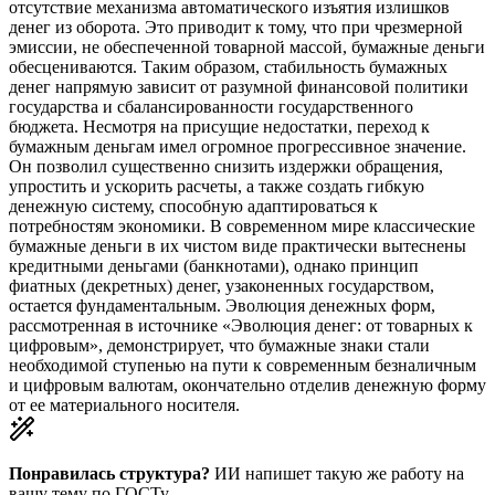
отсутствие механизма автоматического изъятия излишков
денег из оборота. Это приводит к тому, что при чрезмерной
эмиссии, не обеспеченной товарной массой, бумажные деньги
обесцениваются. Таким образом, стабильность бумажных
денег напрямую зависит от разумной финансовой политики
государства и сбалансированности государственного
бюджета. Несмотря на присущие недостатки, переход к
бумажным деньгам имел огромное прогрессивное значение.
Он позволил существенно снизить издержки обращения,
упростить и ускорить расчеты, а также создать гибкую
денежную систему, способную адаптироваться к
потребностям экономики. В современном мире классические
бумажные деньги в их чистом виде практически вытеснены
кредитными деньгами (банкнотами), однако принцип
фиатных (декретных) денег, узаконенных государством,
остается фундаментальным. Эволюция денежных форм,
рассмотренная в источнике «Эволюция денег: от товарных к
цифровым», демонстрирует, что бумажные знаки стали
необходимой ступенью на пути к современным безналичным
и цифровым валютам, окончательно отделив денежную форму
от ее материального носителя.
Понравилась структура?
ИИ напишет такую же работу на
вашу тему
по ГОСТу.