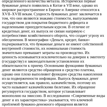
определенного количества металла. Исторически первые
бумажные деньги появились в Китае в VII веке, однако их
широкое распространение в Европе и Америке относится к
XVII–XVIII векам. Сущность бумажных денег заключается в
том, что они являются знаками стоимости, выпускаемыми
государством для покрытия бюджетного дефицита и
наделенными принудительным курсом. В отличие от
кредитных денег, их выпуск не связан напрямую с
потребностями хозяйственного оборота, что создает угрозу их
обесценения. В монографии «Деньги, кредит, банки»
подчеркивается, что бумажные деньги не имеют собственной
внутренней стоимости, их номинальная стоимость
значительно превышает затраты на производство. Их
ценность основывается исключительно на доверии к эмитенту
(государству) и законодательном установлении их
обязательности к приему. Основными функциями бумажных
денег являются средство обращения и средство платежа,
однако они плохо выполняют функцию средства накопления
из-за подверженности инфляции. Выпуск бумажных денег
осуществляется, как правило, казначейством, поэтому их
часто называют казначейскими билетами. Их обращение
регулируется государством, которое устанавливает
монополию на эмиссию. В исследовании «Современные виды
денег и их характеристика» указывается, что ключевой
проблемой бумажно-денежного обращения является