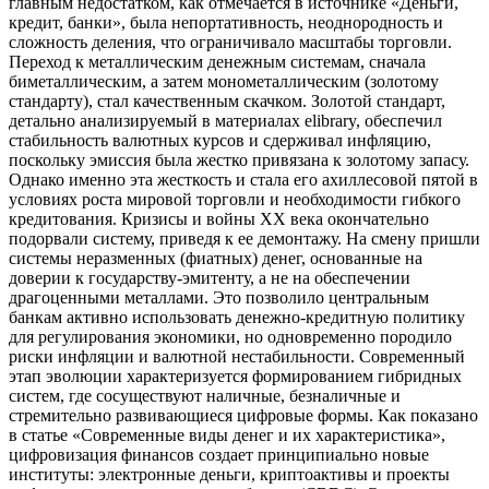
главным недостатком, как отмечается в источнике «Деньги,
кредит, банки», была непортативность, неоднородность и
сложность деления, что ограничивало масштабы торговли.
Переход к металлическим денежным системам, сначала
биметаллическим, а затем монометаллическим (золотому
стандарту), стал качественным скачком. Золотой стандарт,
детально анализируемый в материалах elibrary, обеспечил
стабильность валютных курсов и сдерживал инфляцию,
поскольку эмиссия была жестко привязана к золотому запасу.
Однако именно эта жесткость и стала его ахиллесовой пятой в
условиях роста мировой торговли и необходимости гибкого
кредитования. Кризисы и войны XX века окончательно
подорвали систему, приведя к ее демонтажу. На смену пришли
системы неразменных (фиатных) денег, основанные на
доверии к государству-эмитенту, а не на обеспечении
драгоценными металлами. Это позволило центральным
банкам активно использовать денежно-кредитную политику
для регулирования экономики, но одновременно породило
риски инфляции и валютной нестабильности. Современный
этап эволюции характеризуется формированием гибридных
систем, где сосуществуют наличные, безналичные и
стремительно развивающиеся цифровые формы. Как показано
в статье «Современные виды денег и их характеристика»,
цифровизация финансов создает принципиально новые
институты: электронные деньги, криптоактивы и проекты