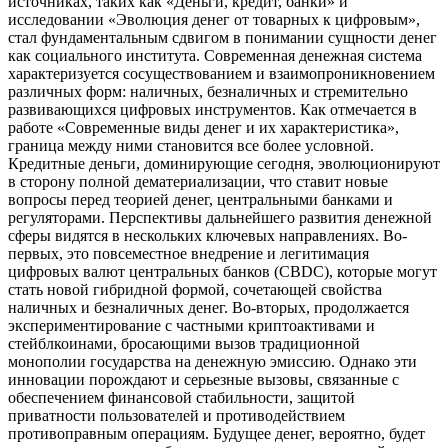
источниках, таких как «Деньги, кредит, банки» и
исследовании «Эволюция денег от товарных к цифровым»,
стал фундаментальным сдвигом в понимании сущности денег
как социального института. Современная денежная система
характеризуется сосуществованием и взаимопроникновением
различных форм: наличных, безналичных и стремительно
развивающихся цифровых инструментов. Как отмечается в
работе «Современные виды денег и их характеристика»,
граница между ними становится все более условной.
Кредитные деньги, доминирующие сегодня, эволюционируют
в сторону полной дематериализации, что ставит новые
вопросы перед теорией денег, центральными банками и
регуляторами. Перспективы дальнейшего развития денежной
сферы видятся в нескольких ключевых направлениях. Во-
первых, это повсеместное внедрение и легитимация
цифровых валют центральных банков (CBDC), которые могут
стать новой гибридной формой, сочетающей свойства
наличных и безналичных денег. Во-вторых, продолжается
экспериментирование с частными криптоактивами и
стейблкоинами, бросающими вызов традиционной
монополии государства на денежную эмиссию. Однако эти
инновации порождают и серьезные вызовы, связанные с
обеспечением финансовой стабильности, защитой
приватности пользователей и противодействием
противоправным операциям. Будущее денег, вероятно, будет