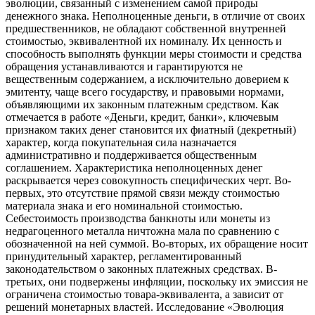
эволюции, связанный с изменением самой природы
денежного знака. Неполноценные деньги, в отличие от своих
предшественников, не обладают собственной внутренней
стоимостью, эквивалентной их номиналу. Их ценность и
способность выполнять функции меры стоимости и средства
обращения устанавливаются и гарантируются не
вещественным содержанием, а исключительно доверием к
эмитенту, чаще всего государству, и правовыми нормами,
объявляющими их законным платежным средством. Как
отмечается в работе «Деньги, кредит, банки», ключевым
признаком таких денег становится их фиатный (декретный)
характер, когда покупательная сила назначается
административно и поддерживается общественным
соглашением. Характеристика неполноценных денег
раскрывается через совокупность специфических черт. Во-
первых, это отсутствие прямой связи между стоимостью
материала знака и его номинальной стоимостью.
Себестоимость производства банкноты или монеты из
недрагоценного металла ничтожна мала по сравнению с
обозначенной на ней суммой. Во-вторых, их обращение носит
принудительный характер, регламентированный
законодательством о законных платежных средствах. В-
третьих, они подвержены инфляции, поскольку их эмиссия не
ограничена стоимостью товара-эквивалента, а зависит от
решений монетарных властей. Исследование «Эволюция