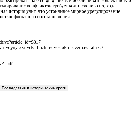
реагировать на emerging threats и обеспечивать коллективную
гулирование конфликтов требует комплексного подхода,
ная история учит, что устойчивое мирное урегулирование
постконфликтного восстановления.
hive?article_id=9817
-voyny-xxi-veka-blizhniy-vostok-i-severnaya-afrika/
VA.pdf
.
Последствия и исторические уроки