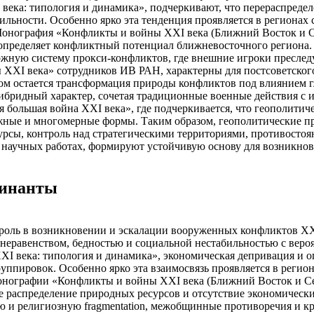
ека: типология и динамика», подчеркивают, что перераспределе
льности. Особенно ярко эта тенденция проявляется в регионах
онография «Конфликты и войны XXI века (Ближний Восток и Сев
 определяет конфликтный потенциал ближневосточного региона
жную систему прокси-конфликтов, где внешние игроки преслед
 XXI века» сотрудников ИВ РАН, характерны для постсоветског
ом остается трансформация природы конфликтов под влиянием 
гибридный характер, сочетая традиционные военные действия 
я большая война XXI века», где подчеркивается, что геополитич
ожные и многомерные формы. Таким образом, геополитические
рсы, контроль над стратегическими территориями, противостоя
х научных работах, формируют устойчивую основу для возникно
минанты
оль в возникновении и эскалации вооруженных конфликтов XX
еравенством, бедностью и социальной нестабильностью с веро
XI века: типология и динамика», экономическая депривация и 
ппировок. Особенно ярко эта взаимосвязь проявляется в регио
нографии «Конфликты и войны XXI века (Ближний Восток и Сев
е распределение природных ресурсов и отсутствие экономически
 и религиозную fragmentation, межобщинные противоречия и кр