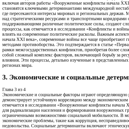
включая авторов работы «Вооруженные конфликты начала XXI в
становятся ключевыми детерминантами международной нестаби
где пересекаются интересы мировых и региональных держав. М
над стратегическими ресурсами и транспортными коридорами
поддерживающими различные политические силы, создают сло
процессы, как отмечается в исследовании «Конфликты и войны
влиять на современные политические расколы. Важным аспект
начала XXI века», современные войны все чаще приобретают 
методами противоборства. Это подтверждается в статье «Перва
рамки межгосударственных конфликтов, приобретая более сл
собой сложный комплекс факторов, включающий борьбу за ресу
влияния. Эти процессы, детально изученные в представленны
регионах мира.
3
.
Экономические и социальные детер
Глава
3
из
4
Экономические и социальные факторы играют определяющую р
демонстрирует устойчивую корреляцию между экономическим н
отмечается в исследовании «Вооруженные конфликты начала X
для радикализации населения и формирования вооруженных гру
ограниченными возможностями социальной мобильности. В мо
экономические проблемы, такие как коррупция, несправедливо
недовольства. Социальные детерминанты включают этническую