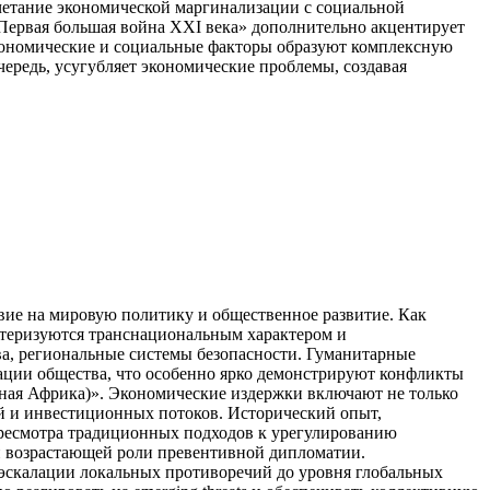
четание экономической маргинализации с социальной
Первая большая война XXI века» дополнительно акцентирует
экономические и социальные факторы образуют комплексную
очередь, усугубляет экономические проблемы, создавая
ие на мировую политику и общественное развитие. Как
ктеризуются транснациональным характером и
ва, региональные системы безопасности. Гуманитарные
ации общества, что особенно ярко демонстрируют конфликты
ная Африка)». Экономические издержки включают не только
й и инвестиционных потоков. Исторический опыт,
ересмотра традиционных подходов к урегулированию
и возрастающей роли превентивной дипломатии.
 эскалации локальных противоречий до уровня глобальных