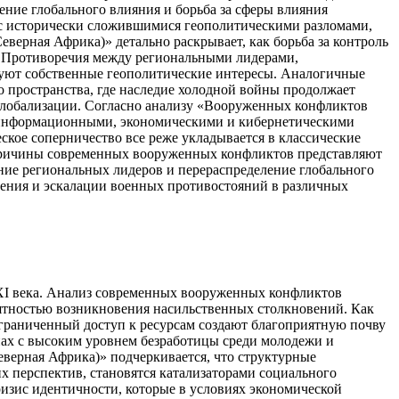
ние глобального влияния и борьба за сферы влияния
 с исторически сложившимися геополитическими разломами,
ерная Африка)» детально раскрывает, как борьба за контроль
. Противоречия между региональными лидерами,
уют собственные геополитические интересы. Аналогичные
о пространства, где наследие холодной войны продолжает
глобализации. Согласно анализу «Вооруженных конфликтов
с информационными, экономическими и кибернетическими
еское соперничество все реже укладывается в классические
 причины современных вооруженных конфликтов представляют
ние региональных лидеров и перераспределение глобального
вения и эскалации военных противостояний в различных
I века. Анализ современных вооруженных конфликтов
ятностью возникновения насильственных столкновений. Как
ограниченный доступ к ресурсам создают благоприятную почву
нах с высоким уровнем безработицы среди молодежи и
ерная Африка)» подчеркивается, что структурные
х перспектив, становятся катализаторами социального
изис идентичности, которые в условиях экономической