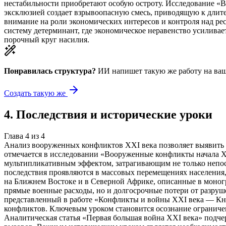
нестабильности приобретают особую остроту. Исследование «В
эксклюзией создает взрывоопасную смесь, приводящую к длит
внимание на роли экономических интересов и контроля над р
систему детерминант, где экономическое неравенство усиливает
порочный круг насилия.
Понравилась структура?
ИИ напишет такую же работу на
ваш
Создать такую же
4
.
Последствия и исторические уроки
Глава
4
из
4
Анализ вооруженных конфликтов XXI века позволяет выявить 
отмечается в исследовании «Вооруженные конфликты начала X
мультипликативным эффектом, затрагивающим не только непос
последствия проявляются в массовых перемещениях населения
на Ближнем Востоке и в Северной Африке, описанные в моно
прямые военные расходы, но и долгосрочные потери от разру
представленный в работе «Конфликты и войны XXI века — Кн
конфликтов. Ключевым уроком становится осознание огранич
Аналитическая статья «Первая большая война XXI века» подч