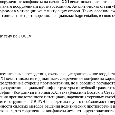
ооруженные конфликты на начала XXI века» показывает, что со
ельным вооруженным противостояниям. Аналитическая статья «
есурсами в мотивации конфликтующих сторон. Таким образом, 
 социальные противоречия, а социальная fragmentation, в свою 
у тему
по ГОСТу.
комплексные последствия, оказывающие долгосрочное воздейств
XI века: типология и динамика», современные конфликты хара
редственные стороны противостояния, но и соседние государст
, разрушении социальной инфраструктуры и глубокой травматиз
графии «Конфликты и войны XXI века (Ближний Восток и Север
шения производственного потенциала, нарушения торговых связе
иги сотрудников ИВ РАН», свидетельствует о необходимости п
енности силовых методов решения политических противоречий 
еркивает, что современные конфликты демонстрируют опасность