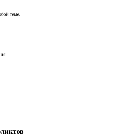
бой теме.
вия
ов
фликтов