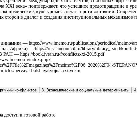
 укрепления международных институтов, способных эффективно 
а XXI века» подтверждает, что успешное предотвращение и уре
-экономические, культурные аспекты противостояний. Современ
ых сторон в диалог и создания институциональных механизмов 
амика — https://www.imemo.ru/publications/periodical/meimo/arc
рика) — https://russiancouncil.ru/library/library_rsmd/konflikty-i
 — https://book.ivran.ru/f/conflictsxxi-2015.pdf
www.imemo.ru/index.php?
iles%2FFile%2Fmagazines%2Fmeimo%2F06_2020%2F04-STEPANO
rticles/pervaya-bolshaya-vojna-xxi-veka/
причины конфликтов
3
.
Экономические и социальные детерминанты
4
а доступ к готовой работе.