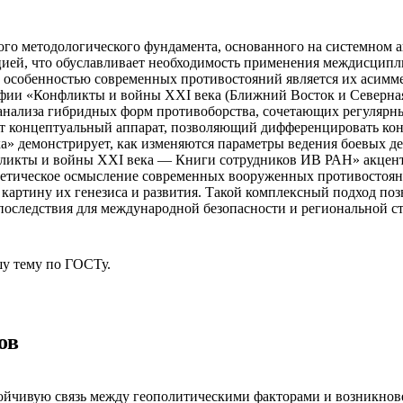
ого методологического фундамента, основанного на системном
ией, что обуславливает необходимость применения междисципли
 особенностью современных противостояний является их асимме
фии «Конфликты и войны XXI века (Ближний Восток и Северная 
нализа гибридных форм противоборства, сочетающих регулярн
ет концептуальный аппарат, позволяющий дифференцировать ко
ка» демонстрирует, как изменяются параметры ведения боевых д
ликты и войны XXI века — Книги сотрудников ИВ РАН» акценти
ретическое осмысление современных вооруженных противостоян
картину их генезиса и развития. Такой комплексный подход по
последствия для международной безопасности и региональной с
у тему
по ГОСТу.
ов
ойчивую связь между геополитическими факторами и возникнов