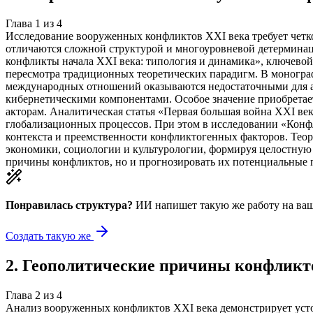
Глава
1
из
4
Исследование вооруженных конфликтов XXI века требует четк
отличаются сложной структурой и многоуровневой детерминац
конфликты начала XXI века: типология и динамика», ключевой
пересмотра традиционных теоретических парадигм. В моногра
международных отношений оказываются недостаточными для а
кибернетическими компонентами. Особое значение приобрета
акторам. Аналитическая статья «Первая большая война XXI ве
глобализационных процессов. При этом в исследовании «Конф
контекста и преемственности конфликтогенных факторов. Тео
экономики, социологии и культурологии, формируя целостную 
причины конфликтов, но и прогнозировать их потенциальные 
Понравилась структура?
ИИ напишет такую же работу на
ваш
Создать такую же
2
.
Геополитические причины конфликт
Глава
2
из
4
Анализ вооруженных конфликтов XXI века демонстрирует уст