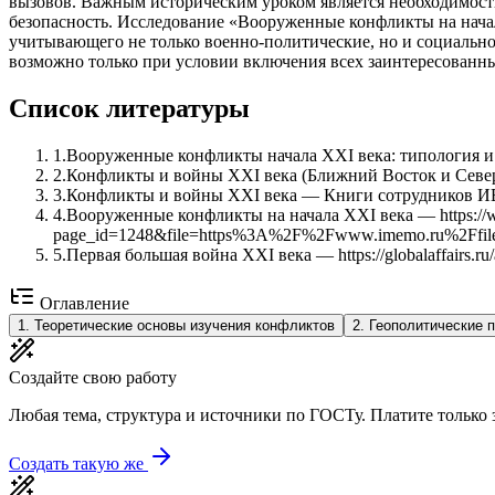
вызовов. Важным историческим уроком является необходимость
безопасность. Исследование «Вооруженные конфликты на начал
учитывающего не только военно-политические, но и социально
возможно только при условии включения всех заинтересованн
Список литературы
1
.
Вооруженные конфликты начала XXI века: типология и дин
2
.
Конфликты и войны XXI века (Ближний Восток и Северная Аф
3
.
Конфликты и войны XXI века — Книги сотрудников ИВ РАН
4
.
Вооруженные конфликты на начала XXI века — https://
page_id=1248&file=https%3A%2F%2Fwww.imemo.ru%2Ff
5
.
Первая большая война XXI века — https://globalaffairs.ru/a
Оглавление
1
.
Теоретические основы изучения конфликтов
2
.
Геополитические 
Создайте свою работу
Любая тема, структура и источники по ГОСТу. Платите только з
Создать такую же