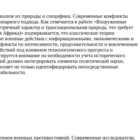
 анализе их природы и специфики. Современные конфликты
нарного подхода. Как отмечается в работе «Вооруженные
тричный характер и транснациональная природа, что требует
Африка)» подчеркивается, что классические теории
ые военные действия с информационными, экономическими и
нфликты по интенсивности, продолжительности и вовлеченным
ействий под влиянием технологического прогресса и
руется внимание на необходимости учета исторического
ий должно интегрировать элементы политической науки,
зволяет не только идентифицировать непосредственные
табильности.
ением военных противостояний. Современные исследователи,