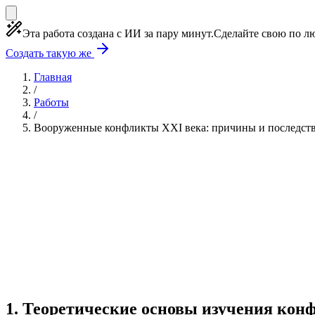
Эта работа создана с ИИ за пару минут.
Сделайте свою по лю
Создать такую же
Главная
/
Работы
/
Вооруженные конфликты XXI века: причины и последст
Учебная работа
4 главы
≈4 страницы
5 источник
Создать такую же
Готовая работа по ГОСТу — от 99₽
1
.
Теоретические основы изучения кон