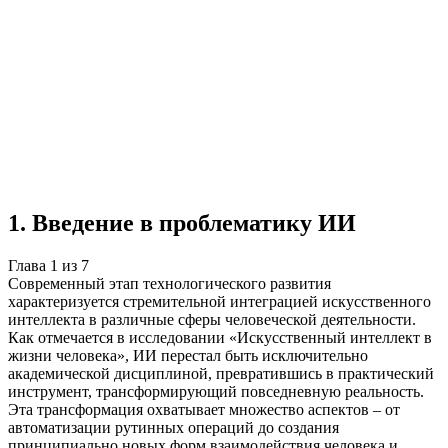
Учебная работа
7 глав
≈8 страниц
5 источников
Создать такую же
Готовая работа по ГОСТу — от 99₽
1
.
Введение в проблематику ИИ
Глава
1
из
7
Современный этап технологического развития
характеризуется стремительной интеграцией искусственного
интеллекта в различные сферы человеческой деятельности.
Как отмечается в исследовании «Искусственный интеллект в
жизни человека», ИИ перестал быть исключительно
академической дисциплиной, превратившись в практический
инструмент, трансформирующий повседневную реальность.
Эта трансформация охватывает множество аспектов – от
автоматизации рутинных операций до создания
принципиально новых форм взаимодействия человека и