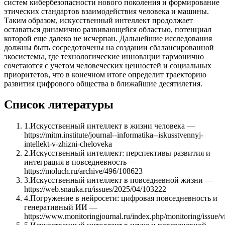
систем кибербезопасности нового поколения и формирование
этических стандартов взаимодействия человека и машины.
Таким образом, искусственный интеллект продолжает
оставаться динамично развивающейся областью, потенциал
которой еще далеко не исчерпан. Дальнейшие исследования
должны быть сосредоточены на создании сбалансированной
экосистемы, где технологические инновации гармонично
сочетаются с учетом человеческих ценностей и социальных
приоритетов, что в конечном итоге определит траекторию
развития цифрового общества в ближайшие десятилетия.
Список литературы
1
.
Искусственный интеллект в жизни человека —
https://mitm.institute/journal--informatika--iskusstvennyj-
intellekt-v-zhizni-cheloveka
2
.
Искусственный интеллект: перспективы развития и
интеграция в повседневность —
https://moluch.ru/archive/496/108623
3
.
Искусственный интеллект в повседневной жизни —
https://web.snauka.ru/issues/2025/04/103222
4
.
Погружение в нейросети: цифровая повседневность и
генеративный ИИ —
https://www.monitoringjournal.ru/index.php/monitoring/issue/