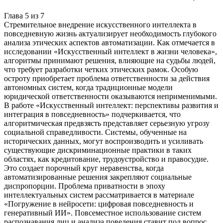
Глава
5
из
7
Стремительное внедрение искусственного интеллекта в
повседневную жизнь актуализирует необходимость глубокого
анализа этических аспектов автоматизации. Как отмечается в
исследовании «Искусственный интеллект в жизни человека»,
алгоритмы принимают решения, влияющие на судьбы людей,
что требует разработки четких этических рамок. Особую
остроту приобретает проблема ответственности за действия
автономных систем, когда традиционные модели
юридической ответственности оказываются неприменимыми.
В работе «Искусственный интеллект: перспективы развития и
интеграция в повседневность» подчеркивается, что
алгоритмическая предвзясть представляет серьезную угрозу
социальной справедливости. Системы, обученные на
исторических данных, могут воспроизводить и усиливать
существующие дискриминационные практики в таких
областях, как кредитование, трудоустройство и правосудие.
Это создает порочный круг неравенства, когда
автоматизированные решения закрепляют социальные
диспропорции. Проблема приватности в эпоху
интеллектуальных систем рассматривается в материале
«Погружение в нейросети: цифровая повседневность и
генеративный ИИ». Повсеместное использование систем
распознавания лиц и анализа поведения ставит под вопрос