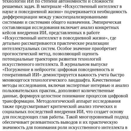
технологий ИИ по степени автономности и сложности
решаемых задач. В материале «Искусственный интеллект в
науке и повседневной жизни» подчеркивается необходимость
дифференциации между узкоспециализированными
системами и системами общего назначения. Эмпирическая
составляющая исследования включает анализ конкретных
кейсов внедрения ИИ, представленных в работе
«Искусственный интеллект в повседневной жизни», где
детально рассматриваются практические реализации
интеллектуальных систем. Особое значение приобретает
прогностический метод, позволяющий оценить
потенциальные траектории развития технологий
искусственного интеллекта. В журнальном выпуске
«Погружение в нейросети: цифровая повседневность и
генеративный ИИ» демонстрируется важность учета быстро
меняющегося технологического ландшафта. Качественные
методы исследования, включая экспертные интервью и анализ
пользовательских практик, дополняют количественные
данные, формируя целостное понимание процессов цифровой
трансформации. Методологический аппарат исследования
также предусматривает критический анализ этических и
социальных последствий внедрения ИИ, что создает основу
для последующих глав работы. Такой многоуровневый подход
обеспечивает релевантность выводов и их практическую
значимость для понимания роли искусственного интеллекта в