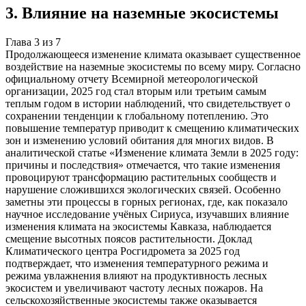
3
.
Влияние на наземные экосистемы
Глава
3
из
7
Продолжающееся изменение климата оказывает существенное
воздействие на наземные экосистемы по всему миру. Согласно
официальному отчету Всемирной метеорологической
организации, 2025 год стал вторым или третьим самым
теплым годом в истории наблюдений, что свидетельствует о
сохранении тенденции к глобальному потеплению. Это
повышение температур приводит к смещению климатических
зон и изменению условий обитания для многих видов. В
аналитической статье «Изменение климата Земли в 2025 году:
причины и последствия» отмечается, что такие изменения
провоцируют трансформацию растительных сообществ и
нарушение сложившихся экологических связей. Особенно
заметны эти процессы в горных регионах, где, как показало
научное исследование учёных Сириуса, изучавших влияние
изменения климата на экосистемы Кавказа, наблюдается
смещение высотных поясов растительности. Доклад
Климатического центра Росгидромета за 2025 год
подтверждает, что изменения температурного режима и
режима увлажнения влияют на продуктивность лесных
экосистем и увеличивают частоту лесных пожаров. На
сельскохозяйственные экосистемы также оказывается