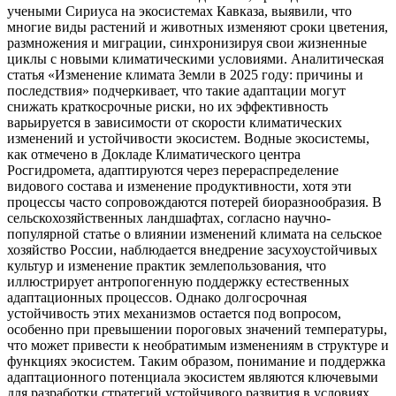
учеными Сириуса на экосистемах Кавказа, выявили, что
многие виды растений и животных изменяют сроки цветения,
размножения и миграции, синхронизируя свои жизненные
циклы с новыми климатическими условиями. Аналитическая
статья «Изменение климата Земли в 2025 году: причины и
последствия» подчеркивает, что такие адаптации могут
снижать краткосрочные риски, но их эффективность
варьируется в зависимости от скорости климатических
изменений и устойчивости экосистем. Водные экосистемы,
как отмечено в Докладе Климатического центра
Росгидромета, адаптируются через перераспределение
видового состава и изменение продуктивности, хотя эти
процессы часто сопровождаются потерей биоразнообразия. В
сельскохозяйственных ландшафтах, согласно научно-
популярной статье о влиянии изменений климата на сельское
хозяйство России, наблюдается внедрение засухоустойчивых
культур и изменение практик землепользования, что
иллюстрирует антропогенную поддержку естественных
адаптационных процессов. Однако долгосрочная
устойчивость этих механизмов остается под вопросом,
особенно при превышении пороговых значений температуры,
что может привести к необратимым изменениям в структуре и
функциях экосистем. Таким образом, понимание и поддержка
адаптационного потенциала экосистем являются ключевыми
для разработки стратегий устойчивого развития в условиях