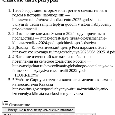
1
.
2025 год станет вторым или третьим самым теплым
годом в истории наблюдений —
https://wmo.int/ru/news/media-centre/2025-god-stanet-
vtorym-ili-tretim-samym-teplym-godom-v-istorii-nablyudeniy-
pri-sokhranenii
2
.
Изменение климата Земли в 2025 году: причины и
последствия — https://forest-save.ru/esg-blog/izmenenie-
klimata-zemli-v-2024-godu-prichinyi-i-posledstviya
3
.
Доклад - Климатический центр Росгидромета, 2025 —
https://cc.voeikovmgo.ru/images/sobytiya/2025/05/_2025_d.pd
4
.
Влияние изменений климата и глобального
потепления на сельское хозяйство России —
https://moigektar.ru/news/vliyanie-globalnogo-potepleniya-na-
fermerskie-hozyaystva-rossii-realii-2025-goda-
_1EURRE3mw
5
.
Учёные Сириуса изучили влияние изменения климата
на экосистемы Кавказа —
https://sirius.gov.ru/tpost/uchyenye-siriusa-izuchili-vliyanie-
izmeneniya-klimata-na-ekosistemy-kavkaza
Оглавление
1
.
Введение в проблему изменения климата