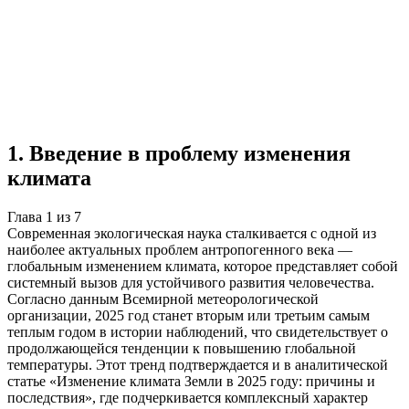
Учебная работа
7 глав
≈7 страниц
5 источников
Создать такую же
Готовая работа по ГОСТу — от 99₽
1
.
Введение в проблему изменения
климата
Глава
1
из
7
Современная экологическая наука сталкивается с одной из
наиболее актуальных проблем антропогенного века —
глобальным изменением климата, которое представляет собой
системный вызов для устойчивого развития человечества.
Согласно данным Всемирной метеорологической
организации, 2025 год станет вторым или третьим самым
теплым годом в истории наблюдений, что свидетельствует о
продолжающейся тенденции к повышению глобальной
температуры. Этот тренд подтверждается и в аналитической
статье «Изменение климата Земли в 2025 году: причины и
последствия», где подчеркивается комплексный характер