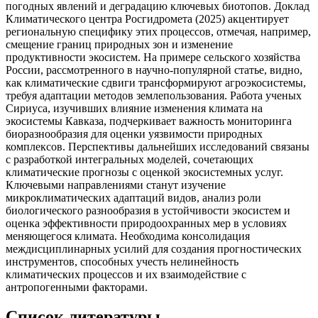
погодных явлений и деградацию ключевых биотопов. Доклад
Климатического центра Росгидромета (2025) акцентирует
региональную специфику этих процессов, отмечая, например,
смещение границ природных зон и изменение
продуктивности экосистем. На примере сельского хозяйства
России, рассмотренного в научно-популярной статье, видно,
как климатические сдвиги трансформируют агроэкосистемы,
требуя адаптации методов землепользования. Работа ученых
Сириуса, изучивших влияние изменения климата на
экосистемы Кавказа, подчеркивает важность мониторинга
биоразнообразия для оценки уязвимости природных
комплексов. Перспективы дальнейших исследований связаны
с разработкой интегральных моделей, сочетающих
климатические прогнозы с оценкой экосистемных услуг.
Ключевыми направлениями станут изучение
микроклиматических адаптаций видов, анализ роли
биологического разнообразия в устойчивости экосистем и
оценка эффективности природоохранных мер в условиях
меняющегося климата. Необходима консолидация
междисциплинарных усилий для создания прогностических
инструментов, способных учесть нелинейность
климатических процессов и их взаимодействие с
антропогенными факторами.
Список литературы