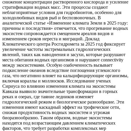
снижение концентрации растворенного кислорода и усиление
стратификации водных масс. Эти процессы создают
неблагоприятные условия для гидробионтов, особенно для
холодолюбивых видов рыб и беспозвоночных. В
аналитической статье «Изменение климата Земли в 2025 году:
причины и последствия» отмечается, что прогревание водных
экосистем сопровождается смещением ареалов видов и
изменением сроков нереста и миграций. Доклад
Климатического центра Росгидромета за 2025 год фиксирует
увеличение частоты экстремальных гидрологических
явлений, таких как наводнения и засухи, которые разрушают
места обитания водных организмов и нарушают connectivity
между экосистемами. Особую озабоченность вызывает
подкисление океанов вследствие поглощения углекислого
газа, что негативно влияет на кальцифицирующие организмы,
включая кораллы и моллюсков. Исследование ученых
Сириуса по влиянию изменения климата на экосистемы
Кавказа выявило значительные трансформации в горных
реках и озерах, где таяние ледников изменяет
гидрологический режим и биологическое разнообразие. Эти
изменения имеют каскадный эффект на трофические сети,
снижая продуктивность водных экосистем и угрожая
биоразнообразию. Таким образом, водные экосистемы
находятся под возрастающим давлением климатических
факторов, что требует разработки комплексных мер