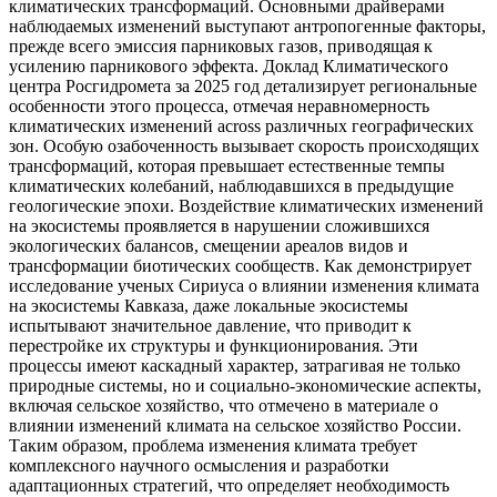
климатических трансформаций. Основными драйверами
наблюдаемых изменений выступают антропогенные факторы,
прежде всего эмиссия парниковых газов, приводящая к
усилению парникового эффекта. Доклад Климатического
центра Росгидромета за 2025 год детализирует региональные
особенности этого процесса, отмечая неравномерность
климатических изменений across различных географических
зон. Особую озабоченность вызывает скорость происходящих
трансформаций, которая превышает естественные темпы
климатических колебаний, наблюдавшихся в предыдущие
геологические эпохи. Воздействие климатических изменений
на экосистемы проявляется в нарушении сложившихся
экологических балансов, смещении ареалов видов и
трансформации биотических сообществ. Как демонстрирует
исследование ученых Сириуса о влиянии изменения климата
на экосистемы Кавказа, даже локальные экосистемы
испытывают значительное давление, что приводит к
перестройке их структуры и функционирования. Эти
процессы имеют каскадный характер, затрагивая не только
природные системы, но и социально-экономические аспекты,
включая сельское хозяйство, что отмечено в материале о
влиянии изменений климата на сельское хозяйство России.
Таким образом, проблема изменения климата требует
комплексного научного осмысления и разработки
адаптационных стратегий, что определяет необходимость