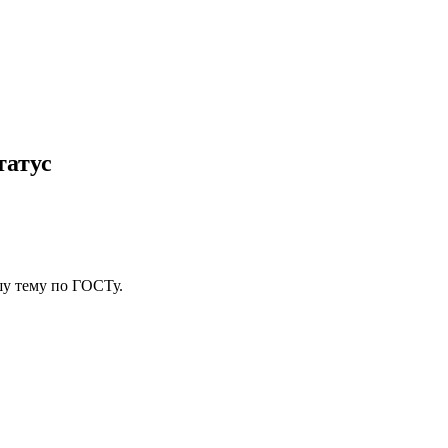
татус
у тему
по ГОСТу.