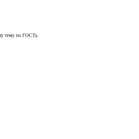
у тему
по ГОСТу.