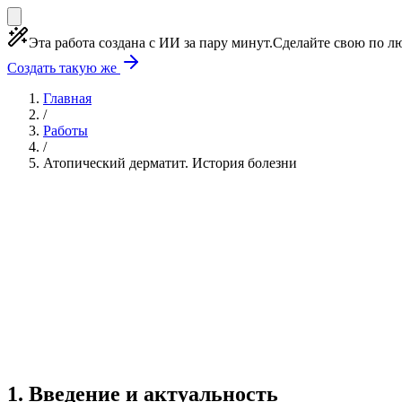
Эта работа создана с ИИ за пару минут.
Сделайте свою по лю
Создать такую же
Главная
/
Работы
/
Атопический дерматит. История болезни
Учебная работа
10 глав
≈1 страница
0 источнико
Создать такую же
Готовая работа по ГОСТу — от 99₽
1
.
Введение и актуальность