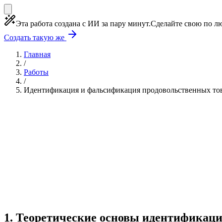
Эта работа создана с ИИ за пару минут.
Сделайте свою по лю
Создать такую же
Главная
/
Работы
/
Идентификация и фальсификация продовольственных то
Учебная работа
3 главы
≈1 страница
0 источнико
Создать такую же
Готовая работа по ГОСТу — от 99₽
1
.
Теоретические основы идентификац