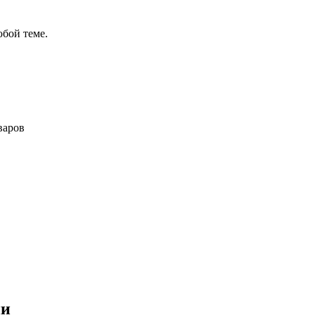
бой теме.
варов
в
ии