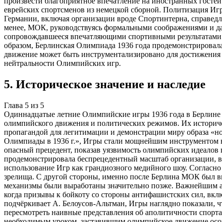
произвести благоприятное впечатление на иностранных гостей 
еврейских спортсменов из немецкой сборной. Политизация И
Германии, включая организации вроде Спортинтерна, справедл
менее, МОК, руководствуясь формальными соображениями и д
сопровождавшееся впечатляющими спортивными результатами 
образом, Берлинская Олимпиада 1936 года продемонстрировала
движение может быть инструментализировано для достижения 
нейтральности Олимпийских игр.
5
.
Историческое значение и наследие
Глава
5
из
5
Одиннадцатые летние Олимпийские игры 1936 года в Берлине 
олимпийского движения и политических режимов. Их историчес
пропагандой для легитимации и демонстрации миру образа «н
Олимпиады в 1936 г.», Игры стали мощнейшим инструментом в
опасный прецедент, показав уязвимость олимпийских идеалов
продемонстрировала беспрецедентный масштаб организации, в
использование Игр как грандиозного медийного шоу. Согласно 
зрелища. С другой стороны, именно после Берлина МОК был 
механизмы были выработаны значительно позже. Важнейшим асп
когда призывы к бойкоту со стороны антифашистских сил, вкл
подчёркивает А. Белоусов-Альтман, Игры наглядно показали, 
пересмотреть наивные представления об аполитичности спорта
необходимым уроком, заставившим олимпийское движение осозн