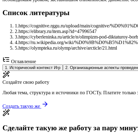
Список литературы
1
.
https://cognitive.rggu.ru/upload/main/cogn
2
.
https://elibrary.ru/item.asp?id=47996547
3
.
https://cyberleninka.ru/article/n/olimpizm-pod-diktaturoy-bo
4
.
https://ru.wikipedia.org/wiki/%D0%9B%D0
5
.
https://olympteka.ru/olymp/archive/arcticle/21.html
Оглавление
1
.
Исторический контекст Игр
2
.
Организационные аспекты проведе
Создайте свою работу
Любая тема, структура и источники по ГОСТу. Платите только з
Создать такую же
Сделайте такую же работу за пару мину