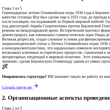
Глава
1
из
5
Одиннадцатые летние Олимпийские игры 1936 года в Берлине
качестве столицы Игр был сделан еще в 1931 году, до приход
после изоляции, последовавшей за Первой мировой войной. О
под диктатурой: борьба Спортинтерна против Берлинской Олим
режима на международной арене. Исторический контекст форм
демонстрирует, как изначально гуманистические идеи Пьера де
Великая депрессия, создал сложные условия для финансирован
энциклопедической статье о Летних Олимпийских играх 1936 
и кинодокументалистики, что кардинально изменило восприят
нескольких ключевых исторических процессов: стремления к м
авторитарных тенденций в мировой политике. Этот уникальный
значение, сделав Берлинскую Олимпиаду одним из самых про
Понравилась структура?
ИИ напишет такую же работу на
ваш
Создать такую же
2
.
Организационные аспекты проведен
Глава
2
из
5