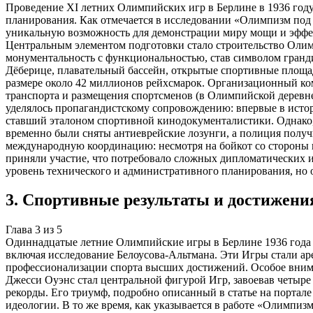
Проведение XI летних Олимпийских игр в Берлине в 1936 год
планирования. Как отмечается в исследовании «Олимпизм под
уникальную возможность для демонстрации миру мощи и эффе
Центральным элементом подготовки стало строительство Олимп
монументальность с функциональностью, став символом гранд
Дёберице, плавательный бассейн, открытые спортивные площа
размере около 42 миллионов рейхсмарок. Организационный ком
транспорта и размещения спортсменов (в Олимпийской деревне
уделялось пропагандистскому сопровождению: впервые в исто
ставший эталоном спортивной кинодокументалистики. Однако, 
временно были сняты антиеврейские лозунги, а полиция получ
международную координацию: несмотря на бойкот со стороны н
приняли участие, что потребовало сложных дипломатических
уровень технического и административного планирования, но
3
.
Спортивные результаты и достижени
Глава
3
из
5
Одиннадцатые летние Олимпийские игры в Берлине 1936 года 
включая исследование Белоусова-Альтмана. Эти Игры стали ар
профессионализации спорта высших достижений. Особое внима
Джесси Оуэнс стал центральной фигурой Игр, завоевав четыре 
рекорды. Его триумф, подробно описанный в статье на портале
идеологии. В то же время, как указывается в работе «Олимпи