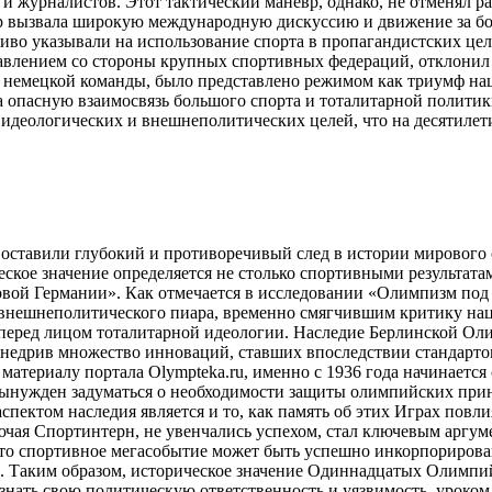
и журналистов. Этот тактический маневр, однако, не отменял р
гр вызвала широкую международную дискуссию и движение за б
иво указывали на использование спорта в пропагандистских це
авлением со стороны крупных спортивных федераций, отклонил
немецкой команды, было представлено режимом как триумф нац
 опасную взаимосвязь большого спорта и тоталитарной политики
идеологических и внешнеполитических целей, что на десятилет
оставили глубокий и противоречивый след в истории мирового 
кое значение определяется не столько спортивными результатам
овой Германии». Как отмечается в исследовании «Олимпизм под
нешнеполитического пиара, временно смягчившим критику наци
 перед лицом тоталитарной идеологии. Наследие Берлинской Ол
недрив множество инноваций, ставших впоследствии стандартом
материалу портала Olympteka.ru, именно с 1936 года начинаетс
вынужден задуматься о необходимости защиты олимпийских при
ектом наследия является и то, как память об этих Играх повли
ючая Спортинтерн, не увенчались успехом, стал ключевым аргум
что спортивное мегасобытие может быть успешно инкорпорирова
. Таким образом, историческое значение Одиннадцатых Олимпийс
ать свою политическую ответственность и уязвимость, уроком, 