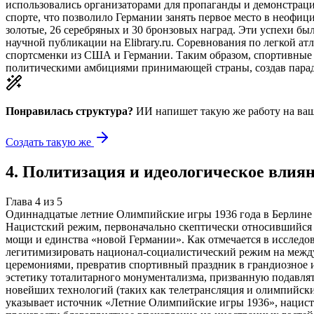
использовались организаторами для пропаганды и демонстраци
спорте, что позволило Германии занять первое место в неофиц
золотые, 26 серебряных и 30 бронзовых наград. Эти успехи бы
научной публикации на Elibrary.ru. Соревнования по легкой 
спортсменки из США и Германии. Таким образом, спортивные р
политическими амбициями принимающей страны, создав парадо
Понравилась структура?
ИИ напишет такую же работу на
ваш
Создать такую же
4
.
Политизация и идеологическое влия
Глава
4
из
5
Одиннадцатые летние Олимпийские игры 1936 года в Берлине 
Нацистский режим, первоначально скептически относившийся 
мощи и единства «новой Германии». Как отмечается в исслед
легитимизировать национал-социалистический режим на межд
церемониями, превратив спортивный праздник в грандиозное 
эстетику тоталитарного монументализма, призванную подавля
новейших технологий (таких как телетрансляция и олимпийски
указывает источник «Летние Олимпийские игры 1936», нацистс