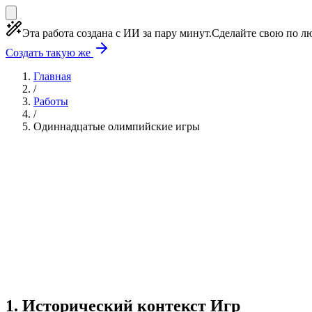
Эта работа создана с ИИ за пару минут.
Сделайте свою по лю
Создать такую же
Главная
/
Работы
/
Одиннадцатые олимпийские игры
Учебная работа
5 глав
≈6 страниц
5 источников
Создать такую же
Готовая работа по ГОСТу — от 99₽
1
.
Исторический контекст Игр