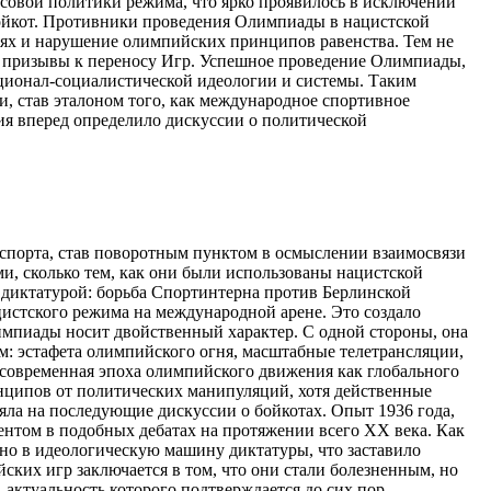
асовой политики режима, что ярко проявилось в исключении
ойкот. Противники проведения Олимпиады в нацистской
лях и нарушение олимпийских принципов равенства. Тем не
 призывы к переносу Игр. Успешное проведение Олимпиады,
ионал-социалистической идеологии и системы. Таким
, став эталоном того, как международное спортивное
ия вперед определило дискуссии о политической
спорта, став поворотным пунктом в осмыслении взаимосвязи
и, сколько тем, как они были использованы нацистской
 диктатурой: борьба Спортинтерна против Берлинской
стского режима на международной арене. Это создало
импиады носит двойственный характер. С одной стороны, она
: эстафета олимпийского огня, масштабные телетрансляции,
я современная эпоха олимпийского движения как глобального
нципов от политических манипуляций, хотя действенные
яла на последующие дискуссии о бойкотах. Опыт 1936 года,
ентом в подобных дебатах на протяжении всего XX века. Как
но в идеологическую машину диктатуры, что заставило
ких игр заключается в том, что они стали болезненным, но
актуальность которого подтверждается до сих пор.