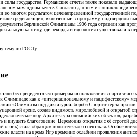
и силы государства. Германские атлеты также показали выдающие
иальном командном зачете. Согласно данным из энциклопедическ
ли во многом результатом целенаправленной государственной под
атлетике среди женщин, включенные в программу, подтвердили в
езультаты Берлинской Олимпиады 1936 года отразили как прогре
ксальную картину, где рекорды и идеология существовали в не
у тему
по ГОСТу.
ние
стали беспрецедентным примером использования спортивного м
к Олимпиаде как к «интернациональному и пацифистскому» мер
овании «Олимпизм под диктатурой: борьба Спортинтерна против
ународной арене, создав видимость миролюбивой и открытой с
идеологическое шоу. Архитектура олимпийских объектов, разра
ть и внушать благоговение. Церемония открытия с её строгой 
й огонь) стала образцом политического спектакля. Особое вним
кие власти на время Игр временно ослабили проявления антисе