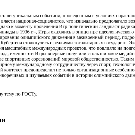
 стали уникальным событием, проведенным в условиях нараста
а к власти национал-социалистов, что изначально предполагало
днако к моменту проведения Игр политический ландшафт радика
пиады в 1936 г.», Игры оказались в эпицентре идеологического
ирования олимпийского движения в межвоенный период, подроб
 Кубертена столкнулись с реалиями тоталитарных государств. Эк
ия масштабных международных проектов, что повлияло на подгот
года, именно эти Игры впервые получили столь широкое медий
ие спортивных соревнований мировой общественностью. Таким о
ирному международному сотрудничеству через спорт, технологи
 контекст предопределил не только организационные особеннос
тиворечивых и изучаемых событий в истории олимпийского дви
у тему
по ГОСТу.
ия