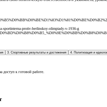
itive/%D0%91%D0%B5%D0%BB%D0%BE%D1%83%D1%81%D0%BE%
rba-sportinterna-protiv-berlinskoy-olimpiady-v-1936-g
%B5%D1%82%D0%BD%D0%B8%D0%B5_%D0%9E%D0%BB%D0%B
ния
3
.
Спортивные результаты и достижения
4
.
Политизация и идеоло
а доступ к готовой работе.
т