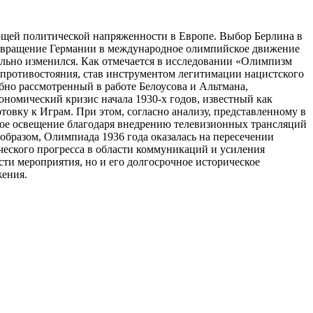
ющей политической напряженности в Европе. Выбор Берлина в
 возвращение Германии в международное олимпийское движение
льно изменился. Как отмечается в исследовании «Олимпизм
 противостояния, став инструментом легитимации нацистского
но рассмотренный в работе Белоусова и Альтмана,
ономический кризис начала 1930-х годов, известный как
овку к Играм. При этом, согласно анализу, представленному в
ное освещение благодаря внедрению телевизионных трансляций
бразом, Олимпиада 1936 года оказалась на пересечении
ческого прогресса в области коммуникаций и усиления
ти мероприятия, но и его долгосрочное историческое
жения.