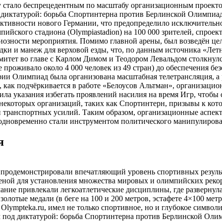
у стало беспрецедентным по масштабу организационным проекто
 диктатурой: борьба Спортинтерна против Берлинской Олимпиады
ктивности нового Германии, что предопределило исключительн
ийского стадиона (Olympiastadion) на 100 000 зрителей, спрое
иозности мероприятия. Помимо главной арены, был возведён ц
дки и манеж для верховой езды, что, по данным источника «Ле
итет во главе с Карлом Димом и Теодором Левальдом столкнулс
 проживало около 4 000 человек из 49 стран) до обеспечения б
рии Олимпиад была организована масштабная телетрансляция, 
как подчёркивается в работе «Белоусов Альтман», организацио
ила указания избегать проявлений насилия на время Игр, чтобы
екоторых организаций, таких как Спортинтерн, призывы к кото
 и транспортных усилий. Таким образом, организационные асп
 одновременно стали инструментом политического манипулирова
я
продемонстрировали впечатляющий уровень спортивных результа
еной для установления множества мировых и олимпийских рекор
ние привлекали легкоатлетические дисциплины, где развернула
золотые медали (в беге на 100 и 200 метров, эстафете 4×100 ме
 Olympteka.ru, имел не только спортивное, но и глубокое симво
зм под диктатурой: борьба Спортинтерна против Берлинской Оли