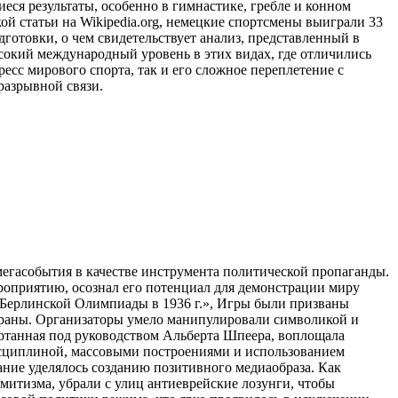
ся результаты, особенно в гимнастике, гребле и конном
ой статьи на Wikipedia.org, немецкие спортсмены выиграли 33
готовки, о чем свидетельствует анализ, представленный в
ысокий международный уровень в этих видах, где отличились
сс мирового спорта, так и его сложное переплетение с
разрывной связи.
егасобытия в качестве инструмента политической пропаганды.
оприятию, осознал его потенциал для демонстрации миру
 Берлинской Олимпиады в 1936 г.», Игры были призваны
траны. Организаторы умело манипулировали символикой и
ботанная под руководством Альберта Шпеера, воплощала
дисциплиной, массовыми построениями и использованием
ание уделялось созданию позитивного медиаобраза. Как
митизма, убрали с улиц антиеврейские лозунги, чтобы