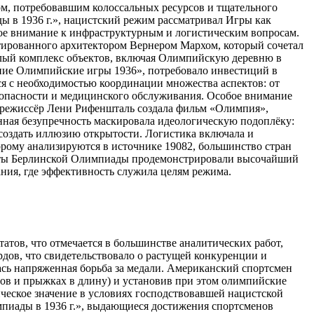
м, потребовавшим колоссальных ресурсов и тщательного
 в 1936 г.», нацистский режим рассматривал Игры как
ое внимание к инфраструктурным и логистическим вопросам.
ктированного архитектором Вернером Мархом, который сочетал
елый комплекс объектов, включая Олимпийскую деревню в
тние Олимпийские игры 1936», потребовало инвестиций в
я с необходимостью координации множества аспектов: от
езопасности и медицинского обслуживания. Особое внимание
а режиссёр Лени Рифеншталь создала фильм «Олимпия»,
нная безупречность маскировала идеологическую подоплёку:
 создать иллюзию открытости. Логистика включала и
рому анализируются в источнике 19082, большинство стран
екты Берлинской Олимпиады продемонстрировали высочайший
ния, где эффективность служила целям режима.
тов, что отмечается в большинстве аналитических работ,
дов, что свидетельствовало о растущей конкуренции и
сь напряженная борьба за медали. Американский спортсмен
тров и прыжках в длину) и установив при этом олимпийские
лическое значение в условиях господствовавшей нацистской
мпиады в 1936 г.», выдающиеся достижения спортсменов