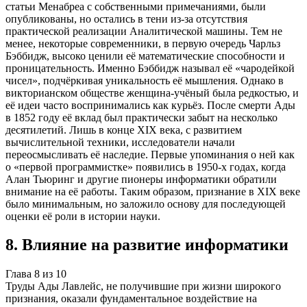
статьи Менабреа с собственными примечаниями, были
опубликованы, но остались в тени из-за отсутствия
практической реализации Аналитической машины. Тем не
менее, некоторые современники, в первую очередь Чарльз
Бэббидж, высоко ценили её математические способности и
проницательность. Именно Бэббидж называл её «чародейкой
чисел», подчёркивая уникальность её мышления. Однако в
викторианском обществе женщина-учёный была редкостью, и
её идеи часто воспринимались как курьёз. После смерти Ады
в 1852 году её вклад был практически забыт на несколько
десятилетий. Лишь в конце XIX века, с развитием
вычислительной техники, исследователи начали
переосмысливать её наследие. Первые упоминания о ней как
о «первой программистке» появились в 1950-х годах, когда
Алан Тьюринг и другие пионеры информатики обратили
внимание на её работы. Таким образом, признание в XIX веке
было минимальным, но заложило основу для последующей
оценки её роли в истории науки.
8
.
Влияние на развитие информатики
Глава
8
из
10
Труды Ады Лавлейс, не получившие при жизни широкого
признания, оказали фундаментальное воздействие на