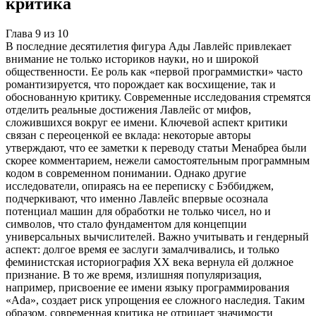
критика
Глава
9
из
10
В последние десятилетия фигура Ады Лавлейс привлекает
внимание не только историков науки, но и широкой
общественности. Ее роль как «первой программистки» часто
романтизируется, что порождает как восхищение, так и
обоснованную критику. Современные исследования стремятся
отделить реальные достижения Лавлейс от мифов,
сложившихся вокруг ее имени. Ключевой аспект критики
связан с переоценкой ее вклада: некоторые авторы
утверждают, что ее заметки к переводу статьи Менабреа были
скорее комментарием, нежели самостоятельным программным
кодом в современном понимании. Однако другие
исследователи, опираясь на ее переписку с Бэббиджем,
подчеркивают, что именно Лавлейс впервые осознала
потенциал машин для обработки не только чисел, но и
символов, что стало фундаментом для концепции
универсальных вычислителей. Важно учитывать и гендерный
аспект: долгое время ее заслуги замалчивались, и только
феминистская историография XX века вернула ей должное
признание. В то же время, излишняя популяризация,
например, присвоение ее имени языку программирования
«Ada», создает риск упрощения ее сложного наследия. Таким
образом, современная критика не отрицает значимости