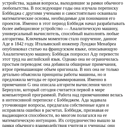
устройства, задавая вопросы, выходившие за рамки обычного
любопытства. В последующие годы она изучала переписку
Бэббиджа с другими учеными и самостоятельно осваивала
математические основы, необходимые для понимания его
проектов. Именно в этот период Бэббидж начал разрабатывать
более амбициозное устройство — Аналитическую машину,
универсальный вычислитель, способный выполнять любые
алгоритмы. Ключевым моментом стало поручение, данное
Аде в 1842 году. Итальянский инженер Луиджи Менабреа
опубликовал статью на французском языке, описывающую
Аналитическую машину. Бэббидж попросил Аду перевести
этот труд на английский язык. Однако она не ограничилась
простым переводом: она добавила обширные примечания,
втрое превышающие объем оригинала. В них она не только
детально объяснила принципы работы машины, но и
предложила методы ее программирования. Именно в
примечании G она описала алгоритм вычисления чисел
Бернулли, который сегодня считается первой в мире
компьютерной программой. Работа над примечаниями велась
в интенсивной переписке с Бэббиджем. Ада задавала
уточняющие вопросы, предлагала собственные идеи и
исправляла ошибки в расчетах. Бэббидж, признавая ее
выдающиеся способности, во многом полагался на ее
математическую интуицию. Их сотрудничество вышло за
рамки обычного взаимодействия учителя и ученицы: они