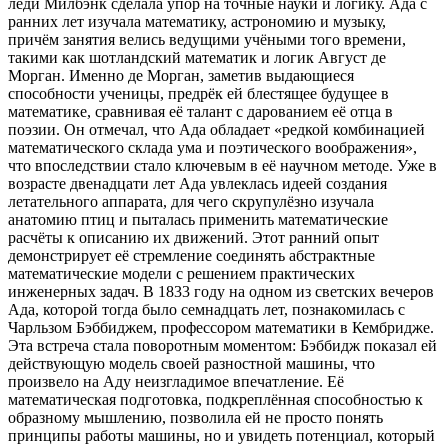
леди Милбэнк сделала упор на точные науки и логику. Ада с
ранних лет изучала математику, астрономию и музыку,
причём занятия велись ведущими учёными того времени,
такими как шотландский математик и логик Август де
Морган. Именно де Морган, заметив выдающиеся
способности ученицы, предрёк ей блестящее будущее в
математике, сравнивая её талант с дарованием её отца в
поэзии. Он отмечал, что Ада обладает «редкой комбинацией
математического склада ума и поэтического воображения»,
что впоследствии стало ключевым в её научном методе. Уже в
возрасте двенадцати лет Ада увлеклась идеей создания
летательного аппарата, для чего скрупулёзно изучала
анатомию птиц и пыталась применить математические
расчёты к описанию их движений. Этот ранний опыт
демонстрирует её стремление соединять абстрактные
математические модели с решением практических
инженерных задач. В 1833 году на одном из светских вечеров
Ада, которой тогда было семнадцать лет, познакомилась с
Чарльзом Бэббиджем, профессором математики в Кембридже.
Эта встреча стала поворотным моментом: Бэббидж показал ей
действующую модель своей разностной машины, что
произвело на Аду неизгладимое впечатление. Её
математическая подготовка, подкреплённая способностью к
образному мышлению, позволила ей не просто понять
принципы работы машины, но и увидеть потенциал, который