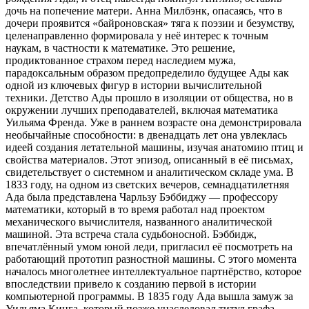
дочь на попечение матери. Анна Милбэнк, опасаясь, что в
дочери проявится «байроновская» тяга к поэзии и безумству,
целенаправленно формировала у неё интерес к точным
наукам, в частности к математике. Это решение,
продиктованное страхом перед наследием мужа,
парадоксальным образом предопределило будущее Ады как
одной из ключевых фигур в истории вычислительной
техники. Детство Ады прошло в изоляции от общества, но в
окружении лучших преподавателей, включая математика
Уильяма Френда. Уже в раннем возрасте она демонстрировала
необычайные способности: в двенадцать лет она увлеклась
идеей создания летательной машины, изучая анатомию птиц и
свойства материалов. Этот эпизод, описанный в её письмах,
свидетельствует о системном и аналитическом складе ума. В
1833 году, на одном из светских вечеров, семнадцатилетняя
Ада была представлена Чарльзу Бэббиджу — профессору
математики, который в то время работал над проектом
механического вычислителя, названного аналитической
машиной. Эта встреча стала судьбоносной. Бэббидж,
впечатлённый умом юной леди, пригласил её посмотреть на
работающий прототип разностной машины. С этого момента
началось многолетнее интеллектуальное партнёрство, которое
впоследствии привело к созданию первой в истории
компьютерной программы. В 1835 году Ада вышла замуж за
Уильяма Кинга, который позже унаследовал титул графа