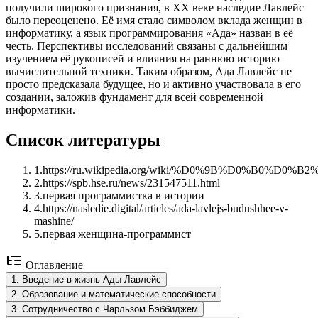
получили широкого признания, в XX веке наследие Лавлейс
было переоценено. Её имя стало символом вклада женщин в
информатику, а язык программирования «Ада» назван в её
честь. Перспективы исследований связаны с дальнейшим
изучением её рукописей и влияния на раннюю историю
вычислительной техники. Таким образом, Ада Лавлейс не
просто предсказала будущее, но и активно участвовала в его
создании, заложив фундамент для всей современной
информатики.
Список литературы
1
.
https://ru.wikipedia.org/wiki/%D0%9B%D0%B0
2
.
https://spb.hse.ru/news/231547511.html
3
.
первая программистка в истории
4
.
https://nasledie.digital/articles/ada-lavlejs-budushhee-v-
mashine/
5
.
первая женщина-программист
Оглавление
1
.
Введение в жизнь Ады Лавлейс
2
.
Образование и математические способности
3
.
Сотрудничество с Чарльзом Бэббиджем