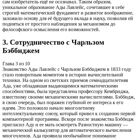
сам изобретатель ещё не осознавал. Таким образом,
уникальное образование Ады Лавлейс, сочетавшее в себе
строгий математический фундамент и развитое воображение,
заложило основу для её будущего вклада в науку, позволив ей
подняться от простого наблюдения за механизмом до
философского осмысления его возможностей.
3
.
Сотрудничество с Чарльзом
Бэббиджем
Глава
3
из
10
Знакомство Ады Лавлейс с Чарльзом Бэббиджем в 1833 году
стало поворотным моментом в истории вычислительной
техники. На одном из светских приемов семнадцатилетняя
Ада, уже обладавшая выдающимися математическими
способностями, была представлена профессору Кембриджа,
известному своими механическими вычислителями. Бэббидж,
в свою очередь, был поражен глубиной ее интереса к его
идеям. Это положило начало многолетнему
интеллектуальному союзу, который привел к созданию первой
компьютерной программы. Вскоре после знакомства Бэббидж
пригласил Аду и ее мать осмотреть Разностную машину —
механический калькулятор для автоматического вычисления
многочленов. Ада проявила необычайное понимание