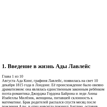
Учебная работа
10 глав
≈9 страниц
5
источников
Создать такую же
Готовая работа по ГОСТу — от 99₽
1
.
Введение в жизнь Ады Лавлейс
Глава
1
из
10
Августа Ада Кинг, графиня Лавлейс, появилась на свет 10
декабря 1815 года в Лондоне. Её происхождение было овеяно
драматизмом: она являлась единственным законным ребёнком
поэта-романтика Джорджа Гордона Байрона и леди Анны
Изабеллы Милбэнк, женщины, питавшей склонность к
математике. Брак родителей распался спустя месяц после
рождения Ады, и отец навсегда покинул Англию, оставив