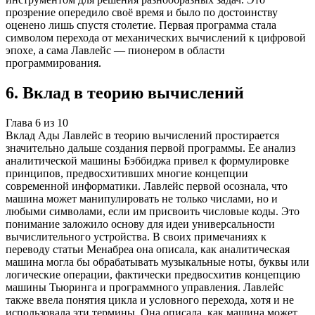
прозрение опередило своё время и было по достоинству
оценено лишь спустя столетие. Первая программа стала
символом перехода от механических вычислений к цифровой
эпохе, а сама Лавлейс — пионером в области
программирования.
6
.
Вклад в теорию вычислений
Глава
6
из
10
Вклад Ады Лавлейс в теорию вычислений простирается
значительно дальше создания первой программы. Ее анализ
аналитической машины Бэббиджа привел к формулировке
принципов, предвосхитивших многие концепции
современной информатики. Лавлейс первой осознала, что
машина может манипулировать не только числами, но и
любыми символами, если им присвоить числовые коды. Это
понимание заложило основу для идеи универсальности
вычислительного устройства. В своих примечаниях к
переводу статьи Менабреа она описала, как аналитическая
машина могла бы обрабатывать музыкальные ноты, буквы или
логические операции, фактически предвосхитив концепцию
машины Тьюринга и программного управления. Лавлейс
также ввела понятия цикла и условного перехода, хотя и не
использовала эти термины. Она описала, как машина может