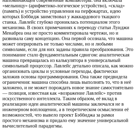
напоминающей современные компьютеры: она включала
«мельницу» (арифметико-логическое устройство), «склад»
(память) и устройство управления на перфокартах, идею
которых Бэббидж заимствовал у жаккардового ткацкого
станка. Лавлейс глубоко прониклась потенциалом этого
механизма. В своих примечаниях к переводу статьи Луиджи
Менабреа она не просто комментировала чертежи, но и
развивала саму концепцию. Она первой осознала, что машина
может оперировать не только числами, но и любыми
символами, если для них заданы правила преобразования. Это
понимание стало фундаментальным сдвигом: аналитическая
машина превращалась из калькулятора в универсальный
символьный процессор. Лавлейс детально описала, как можно
организовать циклы и условные переходы, фактически
заложив основы программирования. Она также предвидела
ограничения: машина способна лишь выполнять то, что в неё
заложено, и не может порождать новое знание самостоятельно
— позиция, известная как «возражение Лавлейс» против
искусственного интеллекта. Таким образом, её вклад в
реализацию идеи аналитической машины заключался не в
инженерном воплощении, а в теоретическом осмыслении её
возможностей, что вывело проект Бэббиджа за рамки
простого механизма и придало ему значение универсальной
вычислительной парадигмы.