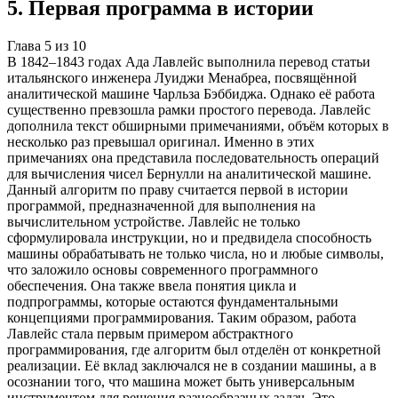
5
.
Первая программа в истории
Глава
5
из
10
В 1842–1843 годах Ада Лавлейс выполнила перевод статьи
итальянского инженера Луиджи Менабреа, посвящённой
аналитической машине Чарльза Бэббиджа. Однако её работа
существенно превзошла рамки простого перевода. Лавлейс
дополнила текст обширными примечаниями, объём которых в
несколько раз превышал оригинал. Именно в этих
примечаниях она представила последовательность операций
для вычисления чисел Бернулли на аналитической машине.
Данный алгоритм по праву считается первой в истории
программой, предназначенной для выполнения на
вычислительном устройстве. Лавлейс не только
сформулировала инструкции, но и предвидела способность
машины обрабатывать не только числа, но и любые символы,
что заложило основы современного программного
обеспечения. Она также ввела понятия цикла и
подпрограммы, которые остаются фундаментальными
концепциями программирования. Таким образом, работа
Лавлейс стала первым примером абстрактного
программирования, где алгоритм был отделён от конкретной
реализации. Её вклад заключался не в создании машины, а в
осознании того, что машина может быть универсальным
инструментом для решения разнообразных задач. Это