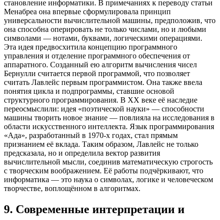
становление информатики. В примечаниях к переводу статьи
Менабреа она впервые сформулировала принцип
универсальности вычислительной машины, предположив, что
она способна оперировать не только числами, но и любыми
символами — нотами, буквами, логическими операциями.
Эта идея предвосхитила концепцию программного
управления и отделение программного обеспечения от
аппаратного. Созданный ею алгоритм вычисления чисел
Бернулли считается первой программой, что позволяет
считать Лавлейс первым программистом. Она также ввела
понятия цикла и подпрограммы, ставшие основой
структурного программирования. В XX веке её наследие
переосмыслили: идея «поэтической науки» — способности
машины творить новое знание — повлияла на исследования в
области искусственного интеллекта. Язык программирования
«Ада», разработанный в 1970-х годах, стал прямым
признанием её вклада. Таким образом, Лавлейс не только
предсказала, но и определила вектор развития
вычислительной мысли, соединив математическую строгость
с творческим воображением. Её работы подчёркивают, что
информатика — это наука о символах, логике и человеческом
творчестве, воплощённом в алгоритмах.
9
.
Современные интерпретации и