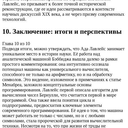
Лавлейс, но призывает к более точной исторической
реконструкции, где ее идеи рассматриваются в контексте
научных дискуссий XIX века, а не через призму современных
технологий.
10
.
Заключение: итоги и перспективы
Глава
10
из
10
Подводя итоги, можно утверждать, что Ада Лавлейс занимает
уникальное место в истории науки. Её работа над
аналитической машиной Бэббиджа вышла далеко за рамки
простого комментирования: она интуитивно осознала
потенциал машины как универсального вычислителя,
способного не только на арифметику, но и на обработку
символов. Это видение, изложенное в примечаниях к статье
Менабреа, заложило концептуальные основы
программирования. Лавлейс первой описала алгоритм для
вычисления чисел Бернулли, что считается первой в мире
программой. Она также ввела понятия цикла и
подпрограммы, предвосхитив ключевые элементы
современного программирования. Её идея о том, что машина
может работать не только с числами, но и с любыми
символами, стала пророческой для развития вычислительной
техники. Несмотря на то, что при жизни её труды не