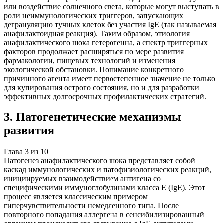
или воздействие солнечного света, которые могут выступать в
роли неиммунологических триггеров, запускающих
дегрануляцию тучных клеток без участия IgE (так называемая
анафилактоидная реакция). Таким образом, этиология
анафилактического шока гетерогенна, а спектр триггерных
факторов продолжает расширяться по мере развития
фармакологии, пищевых технологий и изменения
экологической обстановки. Понимание конкретного
причинного агента имеет первостепенное значение не только
для купирования острого состояния, но и для разработки
эффективных долгосрочных профилактических стратегий.
3
.
Патогенетические механизмы
развития
Глава
3
из
10
Патогенез анафилактического шока представляет собой
каскад иммунологических и патофизиологических реакций,
инициируемых взаимодействием антигена со
специфическими иммуноглобулинами класса E (IgE). Этот
процесс является классическим примером
гиперчувствительности немедленного типа. После
повторного попадания аллергена в сенсибилизированный