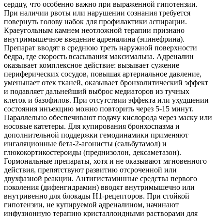
сердцу, что особенно важно при выраженной гипотензии.
При наличии рвоты или нарушении сознания требуется
повернуть голову набок для профилактики аспирации.
Краеугольным камнем неотложной терапии признано
внутримышечное введение адреналина (эпинефрина).
Препарат вводят в среднюю треть наружной поверхности
бедра, где скорость всасывания максимальна. Адреналин
оказывает комплексное действие: вызывает сужение
периферических сосудов, повышая артериальное давление,
уменьшает отек тканей, оказывает бронхолитический эффект
и подавляет дальнейший выброс медиаторов из тучных
клеток и базофилов. При отсутствии эффекта или ухудшении
состояния инъекцию можно повторить через 5-15 минут.
Параллельно обеспечивают подачу кислорода через маску или
носовые катетеры. Для купирования бронхоспазма и
дополнительной поддержки гемодинамики применяют
ингаляционные бета-2-агонисты (сальбутамол) и
глюкокортикостероиды (преднизолон, дексаметазон).
Гормональные препараты, хотя и не оказывают мгновенного
действия, препятствуют развитию отсроченной или
двухфазной реакции. Антигистаминные средства первого
поколения (дифенгидрамин) вводят внутримышечно или
внутривенно для блокады H1-рецепторов. При стойкой
гипотензии, не купируемой адреналином, начинают
инфузионную терапию кристаллоидными растворами для