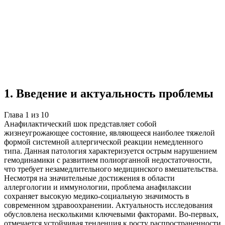
Учебная работа
10 глав
≈13 страниц
5
источников
Создать такую же
Готовая работа по ГОСТу — от 99₽
1
.
Введение и актуальность проблемы
Глава
1
из
10
Анафилактический шок представляет собой
жизнеугрожающее состояние, являющееся наиболее тяжелой
формой системной аллергической реакции немедленного
типа. Данная патология характеризуется острым нарушением
гемодинамики с развитием полиорганной недостаточности,
что требует незамедлительного медицинского вмешательства.
Несмотря на значительные достижения в области
аллергологии и иммунологии, проблема анафилаксии
сохраняет высокую медико-социальную значимость в
современном здравоохранении. Актуальность исследования
обусловлена несколькими ключевыми факторами. Во-первых,
отмечается устойчивая тенденция к росту распространенности