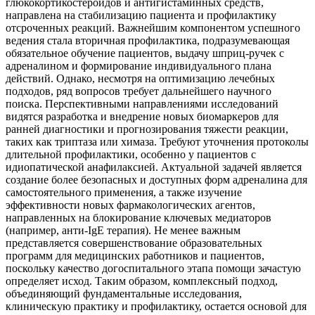
глюкокортикостероидов и антигистаминных средств,
направлена на стабилизацию пациента и профилактику
отсроченных реакций. Важнейшим компонентом успешного
ведения стала вторичная профилактика, подразумевающая
обязательное обучение пациентов, выдачу шприц-ручек с
адреналином и формирование индивидуального плана
действий. Однако, несмотря на оптимизацию лечебных
подходов, ряд вопросов требует дальнейшего научного
поиска. Перспективными направлениями исследований
видятся разработка и внедрение новых биомаркеров для
ранней диагностики и прогнозирования тяжести реакции,
таких как триптаза или химаза. Требуют уточнения протоколы
длительной профилактики, особенно у пациентов с
идиопатической анафилаксией. Актуальной задачей является
создание более безопасных и доступных форм адреналина для
самостоятельного применения, а также изучение
эффективности новых фармакологических агентов,
направленных на блокирование ключевых медиаторов
(например, анти-IgE терапия). Не менее важным
представляется совершенствование образовательных
программ для медицинских работников и пациентов,
поскольку качество догоспитального этапа помощи зачастую
определяет исход. Таким образом, комплексный подход,
объединяющий фундаментальные исследования,
клиническую практику и профилактику, остается основой для