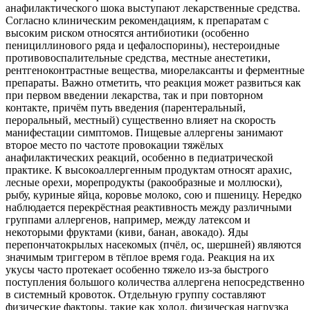
анафилактического шока выступают лекарственные средства.
Согласно клиническим рекомендациям, к препаратам с
высоким риском относятся антибиотики (особенно
пенициллинового ряда и цефалоспорины), нестероидные
противовоспалительные средства, местные анестетики,
рентгеноконтрастные вещества, миорелаксанты и ферментные
препараты. Важно отметить, что реакция может развиться как
при первом введении лекарства, так и при повторном
контакте, причём путь введения (парентеральный,
пероральный, местный) существенно влияет на скорость
манифестации симптомов. Пищевые аллергены занимают
второе место по частоте провокации тяжёлых
анафилактических реакций, особенно в педиатрической
практике. К высокоаллергенным продуктам относят арахис,
лесные орехи, морепродукты (ракообразные и моллюски),
рыбу, куриные яйца, коровье молоко, сою и пшеницу. Нередко
наблюдается перекрёстная реактивность между различными
группами аллергенов, например, между латексом и
некоторыми фруктами (киви, банан, авокадо). Яды
перепончатокрылых насекомых (пчёл, ос, шершней) являются
значимым триггером в тёплое время года. Реакция на их
укусы часто протекает особенно тяжело из-за быстрого
поступления большого количества аллергена непосредственно
в системный кровоток. Отдельную группу составляют
физические факторы, такие как холод, физическая нагрузка