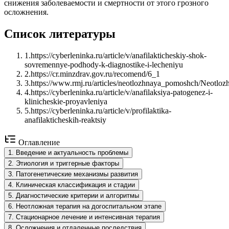
снижения заболеваемости и смертности от этого грозного
осложнения.
Список литературы
1
.
https://cyberleninka.ru/article/v/anafilakticheskiy-shok-
sovremennye-podhody-k-diagnostike-i-lecheniyu
2
.
https://cr.minzdrav.gov.ru/recomend/6_1
3
.
https://www.rmj.ru/articles/neotlozhnaya_pomoshch/Neotlo
4
.
https://cyberleninka.ru/article/v/anafilaksiya-patogenez-i-
klinicheskie-proyavleniya
5
.
https://cyberleninka.ru/article/v/profilaktika-
anafilakticheskih-reaktsiy
Оглавление
1
.
Введение и актуальность проблемы
2
.
Этиология и триггерные факторы
3
.
Патогенетические механизмы развития
4
.
Клиническая классификация и стадии
5
.
Диагностические критерии и алгоритмы
6
.
Неотложная терапия на догоспитальном этапе
7
.
Стационарное лечение и интенсивная терапия
8
.
Осложнения и отдаленные последствия