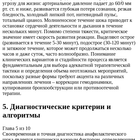
угрозу для жизни: артериальное давление падает до 60/0 мм
рт. ст. и ниже, развивается глубокая потеря сознания, резкая
бледность, холодный липкий пот, нитевидный пульс,
тотальный цианоз. Молниеносное течение шока приводит к
остановке сердечной деятельности и дыхания в течение
нескольких минут. Помимо степени тяжести, критическое
значение имеет скорость развития реакции. Выделяют острое
(развивается в течение 5-30 минут), подострое (30-120 минут)
и затяжное течение, которое может продолжаться несколько
часов и даже суток, часто волнообразно. Понимание
клинических вариантов и стадийности процесса является
фундаментальным для выбора адекватной терапевтической
тактики и определения объема неотложных мероприятий,
поскольку разные формы требуют акцента на различных
направлениях лечения – коррекции гемодинамики,
купировании бронхообструкции или противоотечной
терапии.
5
.
Диагностические критерии и
алгоритмы
Глава
5
из
10
Своевременная и точная диагностика анафилактического
шока является критически важным фактором, определяющим