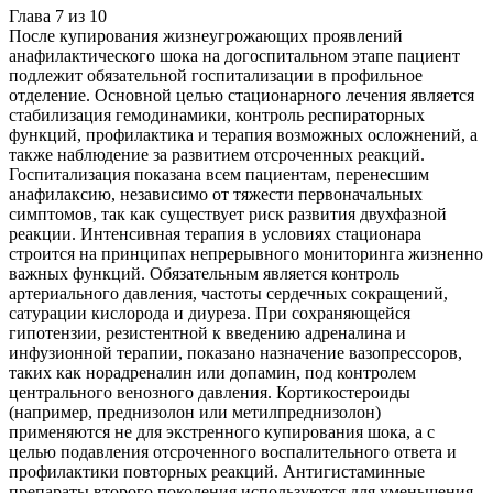
Глава
7
из
10
После купирования жизнеугрожающих проявлений
анафилактического шока на догоспитальном этапе пациент
подлежит обязательной госпитализации в профильное
отделение. Основной целью стационарного лечения является
стабилизация гемодинамики, контроль респираторных
функций, профилактика и терапия возможных осложнений, а
также наблюдение за развитием отсроченных реакций.
Госпитализация показана всем пациентам, перенесшим
анафилаксию, независимо от тяжести первоначальных
симптомов, так как существует риск развития двухфазной
реакции. Интенсивная терапия в условиях стационара
строится на принципах непрерывного мониторинга жизненно
важных функций. Обязательным является контроль
артериального давления, частоты сердечных сокращений,
сатурации кислорода и диуреза. При сохраняющейся
гипотензии, резистентной к введению адреналина и
инфузионной терапии, показано назначение вазопрессоров,
таких как норадреналин или допамин, под контролем
центрального венозного давления. Кортикостероиды
(например, преднизолон или метилпреднизолон)
применяются не для экстренного купирования шока, а с
целью подавления отсроченного воспалительного ответа и
профилактики повторных реакций. Антигистаминные
препараты второго поколения используются для уменьшения