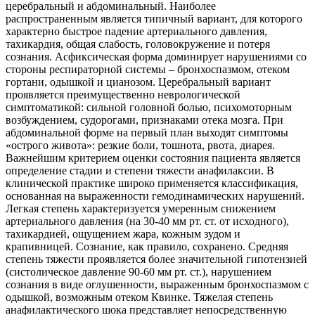
церебральный и абдоминальный. Наиболее
распространенным является типичный вариант, для которого
характерно быстрое падение артериального давления,
тахикардия, общая слабость, головокружение и потеря
сознания. Асфиксическая форма доминирует нарушениями со
стороны респираторной системы – бронхоспазмом, отеком
гортани, одышкой и цианозом. Церебральный вариант
проявляется преимущественно неврологической
симптоматикой: сильной головной болью, психомоторным
возбуждением, судорогами, признаками отека мозга. При
абдоминальной форме на первый план выходят симптомы
«острого живота»: резкие боли, тошнота, рвота, диарея.
Важнейшим критерием оценки состояния пациента является
определение стадии и степени тяжести анафилаксии. В
клинической практике широко применяется классификация,
основанная на выраженности гемодинамических нарушений.
Легкая степень характеризуется умеренным снижением
артериального давления (на 30-40 мм рт. ст. от исходного),
тахикардией, ощущением жара, кожным зудом и
крапивницей. Сознание, как правило, сохранено. Средняя
степень тяжести проявляется более значительной гипотензией
(систолическое давление 90-60 мм рт. ст.), нарушением
сознания в виде оглушенности, выраженным бронхоспазмом с
одышкой, возможным отеком Квинке. Тяжелая степень
анафилактического шока представляет непосредственную