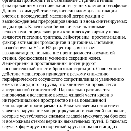
организм происходит его связывание с IgE-антителами,
фиксированными на поверхности тучных клеток и базофилов.
Данное взаимодействие служит сигналом для активации
клеток и последующей массивной дегрануляции с
высвобождением преформированных и вновь синтезируемых
медиаторов. Ключевыми биологически активными
веществами, определяющими клиническую картину шока,
являются гистамин, триптаза, лейкотриены, простагландины,
фактор активации тромбоцитов и цитокины. Гистамин,
воздействуя на H1- и H2-рецепторы, вызывает
вазодилатацию, повышение проницаемости сосудистой
стенки, бронхоспазм и усиление секреции желез.
Лейкотриены и простагландины потенцируют
воспалительный ответ и бронхоконстрикцию. Совокупное
действие медиаторов приводит к резкому снижению
периферического сосудистого сопротивления и увеличению
емкости сосудистого русла, что клинически проявляется
артериальной гипотензией. Параллельно развивается
гиповолемия вследствие выхода жидкой части крови в
интерстициальное пространство из-за повышенной
капиллярной проницаемости. Важным звеном патогенеза
является нарушение микроциркуляции и тканевой гипоксии,
которые усугубляются спазмом гладкой мускулатуры бронхов
и возможным отеком верхних дыхательных путей. В тяжелых
случаях формируется порочный круг: гипоксия и ацидоз