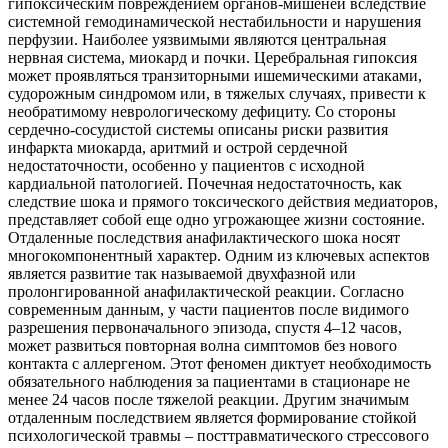
гипоксическим повреждением органов-мишеней вследствие
системной гемодинамической нестабильности и нарушения
перфузии. Наиболее уязвимыми являются центральная
нервная система, миокард и почки. Церебральная гипоксия
может проявляться транзиторными ишемическими атаками,
судорожным синдромом или, в тяжелых случаях, привести к
необратимому неврологическому дефициту. Со стороны
сердечно-сосудистой системы описаны риски развития
инфаркта миокарда, аритмий и острой сердечной
недостаточности, особенно у пациентов с исходной
кардиальной патологией. Почечная недостаточность, как
следствие шока и прямого токсического действия медиаторов,
представляет собой еще одно угрожающее жизни состояние.
Отдаленные последствия анафилактического шока носят
многокомпонентный характер. Одним из ключевых аспектов
является развитие так называемой двухфазной или
пролонгированной анафилактической реакции. Согласно
современным данным, у части пациентов после видимого
разрешения первоначального эпизода, спустя 4–12 часов,
может развиться повторная волна симптомов без нового
контакта с аллергеном. Этот феномен диктует необходимость
обязательного наблюдения за пациентами в стационаре не
менее 24 часов после тяжелой реакции. Другим значимым
отдаленным последствием является формирование стойкой
психологической травмы – посттравматического стрессового