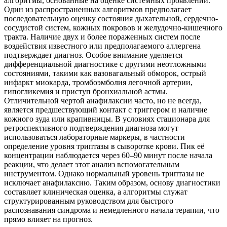
алгоритмы, основанные на оценке системных проявлений.
Один из распространенных алгоритмов предполагает
последовательную оценку состояния дыхательной, сердечно-
сосудистой систем, кожных покровов и желудочно-кишечного
тракта. Наличие двух и более пораженных систем после
воздействия известного или предполагаемого аллергена
подтверждает диагноз. Особое внимание уделяется
дифференциальной диагностике с другими неотложными
состояниями, такими как вазовагальный обморок, острый
инфаркт миокарда, тромбоэмболия легочной артерии,
гипогликемия и приступ бронхиальной астмы.
Отличительной чертой анафилаксии часто, но не всегда,
является предшествующий контакт с триггером и наличие
кожного зуда или крапивницы. В условиях стационара для
ретроспективного подтверждения диагноза могут
использоваться лабораторные маркеры, в частности
определение уровня триптазы в сыворотке крови. Пик её
концентрации наблюдается через 60–90 минут после начала
реакции, что делает этот анализ вспомогательным
инструментом. Однако нормальный уровень триптазы не
исключает анафилаксию. Таким образом, основу диагностики
составляет клиническая оценка, а алгоритмы служат
структурированным руководством для быстрого
распознавания синдрома и немедленного начала терапии, что
прямо влияет на прогноз.