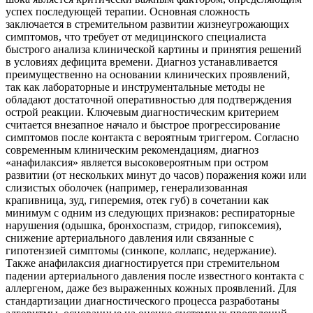
успех последующей терапии. Основная сложность
заключается в стремительном развитии жизнеугрожающих
симптомов, что требует от медицинского специалиста
быстрого анализа клинической картины и принятия решений
в условиях дефицита времени. Диагноз устанавливается
преимущественно на основании клинических проявлений,
так как лабораторные и инструментальные методы не
обладают достаточной оперативностью для подтверждения
острой реакции. Ключевым диагностическим критерием
считается внезапное начало и быстрое прогрессирование
симптомов после контакта с вероятным триггером. Согласно
современным клиническим рекомендациям, диагноз
«анафилаксия» является высоковероятным при остром
развитии (от нескольких минут до часов) поражения кожи или
слизистых оболочек (например, генерализованная
крапивница, зуд, гиперемия, отек губ) в сочетании как
минимум с одним из следующих признаков: респираторные
нарушения (одышка, бронхоспазм, стридор, гипоксемия),
снижение артериального давления или связанные с
гипотензией симптомы (синкопе, коллапс, недержание).
Также анафилаксия диагностируется при стремительном
падении артериального давления после известного контакта с
аллергеном, даже без выраженных кожных проявлений. Для
стандартизации диагностического процесса разработаны