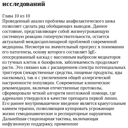
исследований
Глава
10
из
10
Проведенный анализ проблемы анафилактического шока
позволяет сделать ряд обобщающих выводов. Данное
состояние, представляющее собой жизнеугрожающую
системную реакцию гиперчувствительности, остается
актуальной междисциплинарной проблемой современной
медицины. Несмотря на значительный прогресс в понимании
его патогенеза, основу которого составляет IgE-
опосредованный каскад с массивным выбросом медиаторов
из тучных клеток и базофилов, заболеваемость продолжает
расти. Это связано как с расширением спектра потенциальных
триггеров (лекарственные средства, пищевые продукты, яды
насекомых), так и с увеличением общей аллергической
настроенности популяции. Современные клинические
рекомендации, включая отечественные протоколы,
сформировали четкий алгоритм неотложной помощи, где
адреналин утвердился в качестве препарата первой линии.
Его раннее внутримышечное введение является краеугольным
камнем терапии, позволяющим купировать угрожающие
жизни гемодинамические и респираторные нарушения.
Дальнейшая стационарная тактика, включающая
инфузионную поддержку, применение