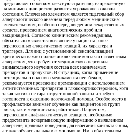
представляет собой комплексную стратегию, направленную
на минимизацию рисков развития угрожающего жизни
состояния. Ключевым элементом является тщательный сбор
аллергологического анамнеза перед любым медицинским
вмешательством, особенно перед введением лекарственных
средств, проведением диагностических проб или
вакцинацией. Согласно клиническим рекомендациям,
обязательным является выявление у пациента ранее
перенесенных аллергических реакций, их характера и
триггеров. Для лиц с установленной сенсибилизацией
критически важно полное исключение контакта с известным
аллергеном, что требует от медицинского персонала
внимательного изучения состава всех назначаемых
препаратов и продуктов. В ситуациях, когда применение
потенциально опасного медикамента неизбежно,
рекомендуется проведение премедикации с использованием
антигистаминных препаратов и глюкокортикостероидов, хотя
такая тактика не гарантирует полной защиты и требует
готовности к оказанию неотложной помощи. Особое место в
профилактике занимает обучение как пациентов из групп
риска, так и медицинских работников. Пациентам,
перенесшим анафилактическую реакцию, необходимо
предоставить исчерпывающую информацию о выявленном
аллергене, правилах поведения для избегания контакта с ним,
а также обучить навыкам самопомощи. Им в обязательном