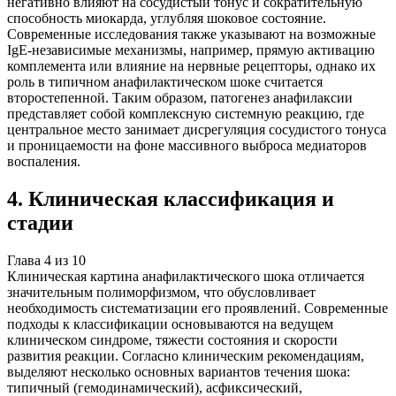
негативно влияют на сосудистый тонус и сократительную
способность миокарда, углубляя шоковое состояние.
Современные исследования также указывают на возможные
IgE-независимые механизмы, например, прямую активацию
комплемента или влияние на нервные рецепторы, однако их
роль в типичном анафилактическом шоке считается
второстепенной. Таким образом, патогенез анафилаксии
представляет собой комплексную системную реакцию, где
центральное место занимает дисрегуляция сосудистого тонуса
и проницаемости на фоне массивного выброса медиаторов
воспаления.
4
.
Клиническая классификация и
стадии
Глава
4
из
10
Клиническая картина анафилактического шока отличается
значительным полиморфизмом, что обусловливает
необходимость систематизации его проявлений. Современные
подходы к классификации основываются на ведущем
клиническом синдроме, тяжести состояния и скорости
развития реакции. Согласно клиническим рекомендациям,
выделяют несколько основных вариантов течения шока:
типичный (гемодинамический), асфиксический,