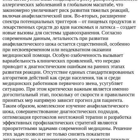
аллергических заболеваний в глобальном масштабе, что
закономерно увеличивает риск развития тяжелых реакций,
включая анафилактический шок. Во-вторых, расширение
спектра потенциальных триггеров – от пищевых продуктов и
лекарственных средств до ядов насекомых и латекса – создает
новые вызовы для системы здравоохранения. Согласно
современным данным, летальность при развитии
анафилактического шока остается существенной, особенно
при несвоевременном или неадекватном оказании
медицинской помощи. Особую озабоченность вызывает
вариабельность клинических проявлений, что нередко
приводит к диагностическим ошибкам на ранних этапах
развития реакции. Отсутствие единых стандартизированных
алгоритмов действий как среди населения, так и среди
медицинских работников первичного звена, усугубляет
ситуацию. При этом критически важным является именно
догоспитальный этап, поскольку от скорости и правильности
принятых мер напрямую зависит прогноз для пациента.
Таким образом, комплексное изучение анафилактического
шока, совершенствование диагностических подходов,
оптимизация протоколов неотложной терапии и разработка
эффективных профилактических стратегий являются
приоритетными задачами современной медицины. Решение
этих задач позволит не только снизить показатели
летальности, но и минимизировать риск развития тяжелых