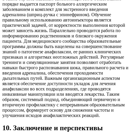
порядке выдается паспорт больного аллергическим
заболеванием и комплект для экстренного введения
адреналина (шприц-ручка с эпинефрином). Обучение
правильному использованию автоинъектора является
практической задачей, от корректности выполнения которой
может зависеть жизнь. Параллельно проводится работа по
информированию родственников и близкого окружения
пациента. Для медицинского сообщества образовательные
программы должны быть нацелены на совершенствование
знаний о патогенезе анафилаксии, ее ранних клинических
признаках и алгоритмах неотложных действий. Регулярные
тренинги и симуляционные занятия позволяют отработать
навыки быстрого распознавания шока, правильного расчета и
введения адреналина, обеспечения проходимости
дыхательных путей. Важным организационным аспектом
является обеспечение доступности укладок для лечения
анафилаксии во всех подразделениях, где проводятся
инвазивные манипуляции или вводятся лекарства. Таким
образом, системный подход, объединяющий первичную и
вторичную профилактику с непрерывным образовательным
процессом, формирует основу для снижения частоты и
улучшения исходов анафилактических реакций.
10
.
Заключение и перспективы