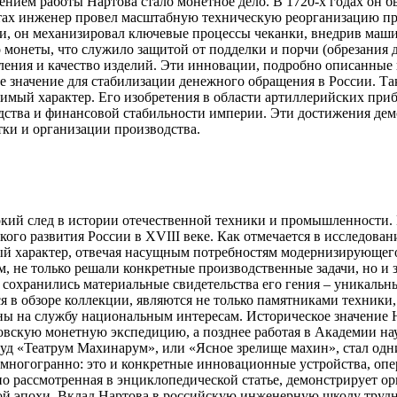
нием работы Нартова стало монетное дело. В 1720-х годах он б
стах инженер провел масштабную техническую реорганизацию пр
, он механизировал ключевые процессы чеканки, внедрив машин
о монеты, что служило защитой от подделки и порчи (обрезания
ления и качество изделий. Эти инновации, подробно описанные
 значение для стабилизации денежного обращения в России. Та
имый характер. Его изобретения в области артиллерийских при
дства и финансовой стабильности империи. Эти достижения де
тки и организации производства.
кий след в истории отечественной техники и промышленности. 
ого развития России в XVIII веке. Как отмечается в исследова
ый характер, отвечая насущным потребностям модернизирующего
, не только решали конкретные производственные задачи, но и 
 сохранились материальные свидетельства его гения – уникал
 в обзоре коллекции, являются не только памятниками техники,
ны на службу национальным интересам. Историческое значение Н
овскую монетную экспедицию, а позднее работая в Академии нау
уд «Театрум Махинарум», или «Ясное зрелище махин», стал одн
 многогранно: это и конкретные инновационные устройства, оп
о рассмотренная в энциклопедической статье, демонстрирует ор
й эпохи. Вклад Нартова в российскую инженерную школу трудно 