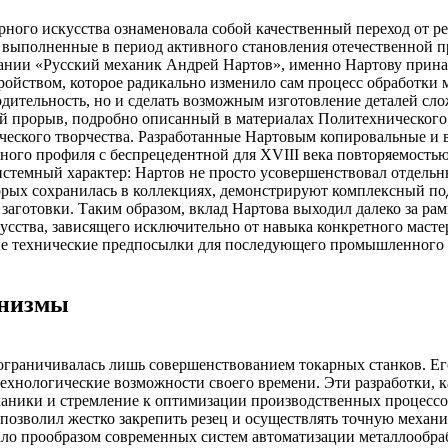
рного искусства ознаменовала собой качественный переход от р
 выполненные в период активного становления отечественной п
овании «Русский механик Андрей Нартов», именно Нартову прина
ойством, которое радикально изменило сам процесс обработки м
одительность, но и сделать возможным изготовление деталей с
й прорыв, подробно описанный в материалах Политехнического 
ческого творчества. Разработанные Нартовым копировальные и 
ного профиля с беспрецедентной для XVIII века повторяемостью
стемный характер: Нартов не просто усовершенствовал отдельны
торых сохранилась в коллекциях, демонстрируют комплексный по
и заготовки. Таким образом, вклад Нартова выходил далеко за 
усства, зависящего исключительно от навыка конкретного масте
ые технические предпосылки для последующего промышленного 
анизмы
ограничивалась лишь совершенствованием токарных станков. Ег
ехнологические возможности своего времени. Эти разработки, 
ханики и стремление к оптимизации производственных процессо
позволил жестко закрепить резец и осуществлять точную механич
ало прообразом современных систем автоматизации металлообра