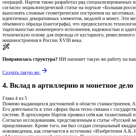
операций. Нартов также разработал ряд специализированных инс
согласно энциклопедической статье на портале «Большая росс
выполнять сложные геометрические построения на заготовках.
идентичных декоративных элементов, медалей и монет. Эти мех
объемного образца (пантографа), что предвосхитило технологи
тщательностью инженерного исполнения, надежностью и адапти
техническую основу для перехода от кустарного, ремесленног
машиностроения в России XVIII века.
Понравилась структура?
ИИ напишет такую же работу на
ваш
Создать такую же
4
.
Вклад в артиллерию и монетное дело
Глава
4
из
5
Помимо выдающихся достижений в области станкостроения, Ан
Его деятельность в этих сферах была тесно связана с государ
системе. В артиллерии Нартов проявил себя как талантливый
Согласно исследованиям, представленным в статье «Русский м
прицеливание. Кроме того, им был создан специальный квадра
нововведения, как отмечается в источнике «Изобретения А.К.