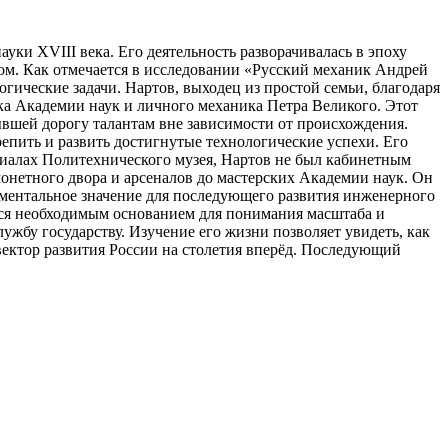
ки XVIII века. Его деятельность разворачивалась в эпоху
ом. Как отмечается в исследовании «Русский механик Андрей
ические задачи. Нартов, выходец из простой семьи, благодаря
ка Академии наук и личного механика Петра Великого. Этот
ывшей дорогу талантам вне зависимости от происхождения.
епить и развить достигнутые технологические успехи. Его
ериалах Политехнического музея, Нартов не был кабинетным
онетного двора и арсеналов до мастерских Академии наук. Он
аментальное значение для последующего развития инженерного
ется необходимым основанием для понимания масштаба и
лужбу государству. Изучение его жизни позволяет увидеть, как
ектор развития России на столетия вперёд. Последующий