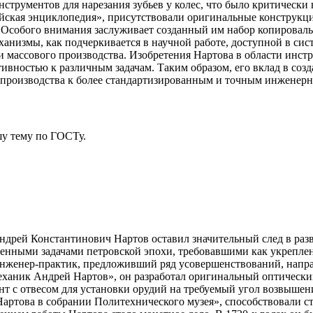
трументов для нарезания зубьев у колес, что было критически в
ийская энциклопедия», присутствовали оригинальные конструкц
 Особого внимания заслуживает созданный им набор копироваль
анизмы, как подчеркивается в научной работе, доступной в сис
и массового производства. Изобретения Нартова в области инстр
вностью к различным задачам. Таким образом, его вклад в соз
о производства к более стандартизированным и точным инженерн
у тему
по ГОСТу.
дрей Константинович Нартов оставил значительный след в разв
ственными задачами петровской эпохи, требовавшими как укрепл
 инженер-практик, предложивший ряд усовершенствований, напр
еханик Андрей Нартов», он разработал оригинальный оптически
нт с отвесом для установки орудий на требуемый угол возвыше
 Нартова в собрании Политехнического музея», способствовали 