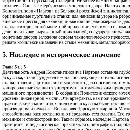
эффективности русской артиллерии. Не менее важным направле
позднее – Санкт-Петербургского монетного двора. На этих по
Константинович Нартов» из Большой российской энциклопедии
оригинальные гуртильные станки для нанесения узора на ребр
винтовые прессы для чеканки, повысившие равномерность дав
стандартизированной монетной продукции, что имело огромное
дело носил ярко выраженный прикладной, государственно-знач
монетных дворов заложила основы технологического превосхо
решать комплексные задачи на стыке механики, металлообрабо
5
.
Наследие и историческое значение
Глава
5
из
5
Деятельность Андрея Константиновича Нартова оставила глубо
искусства, стали фундаментом для последующего технологическ
станкостроения, артиллерии и монетного дела носили системн
копировальные станки с суппортом и автоматическим приводом
машинного производства. В собрании Политехнического музея
уровень инженерной мысли. Эти артефакты, как подчёркивается
практические знания и механические искусства были поставле
производства и педагога. Возглавляя Царскую токарню и Моск
способствовал распространению передовых технологий. Его тр
механике и станкостроению. Таким образом, наследие Нартова
принципы, и педагогическая практика. Его биография, подробн
административными способностями, что было редкостью для то