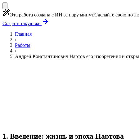
Эта работа создана с ИИ за пару минут.
Сделайте свою по лю
Создать такую же
Главная
/
Работы
/
Андрей Константинович Нартов его изобретения и откры
Учебная работа
5 глав
≈6 страниц
5 источников
Создать такую же
Готовая работа по ГОСТу — от 99₽
1
.
Введение: жизнь и эпоха Нартова