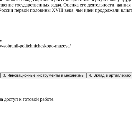
решение государственных задач. Оценка его деятельности, данна
оссии первой половины XVIII века, чьи идеи продолжали влиять
ov
-v-sobranii-politehnicheskogo-muzeya/
3
.
Инновационные инструменты и механизмы
4
.
Вклад в артиллерию 
а доступ к готовой работе.