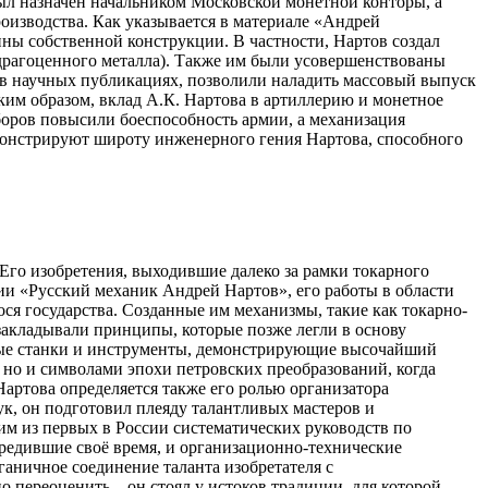
ыл назначен начальником Московской монетной конторы, а
оизводства. Как указывается в материале «Андрей
ы собственной конструкции. В частности, Нартов создал
 драгоценного металла). Также им были усовершенствованы
 в научных публикациях, позволили наладить массовый выпуск
ким образом, вклад А.К. Нартова в артиллерию и монетное
боров повысили боеспособность армии, а механизация
монстрируют широту инженерного гения Нартова, способного
Его изобретения, выходившие далеко за рамки токарного
нии «Русский механик Андрей Нартов», его работы в области
ся государства. Созданные им механизмы, такие как токарно-
закладывали принципы, которые позже легли в основу
ьные станки и инструменты, демонстрирующие высочайший
 но и символами эпохи петровских преобразований, когда
артова определяется также его ролью организатора
к, он подготовил плеяду талантливых мастеров и
им из первых в России систематических руководств по
ередившие своё время, и организационно-технические
ганичное соединение таланта изобретателя с
переоценить – он стоял у истоков традиции, для которой