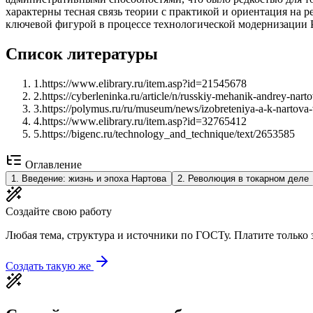
характерны тесная связь теории с практикой и ориентация на 
ключевой фигурой в процессе технологической модернизации Р
Список литературы
1
.
https://www.elibrary.ru/item.asp?id=21545678
2
.
https://cyberleninka.ru/article/n/russkiy-mehanik-andrey-nart
3
.
https://polymus.ru/ru/museum/news/izobreteniya-a-k-nartova
4
.
https://www.elibrary.ru/item.asp?id=32765412
5
.
https://bigenc.ru/technology_and_technique/text/2653585
Оглавление
1
.
Введение: жизнь и эпоха Нартова
2
.
Революция в токарном деле
Создайте свою работу
Любая тема, структура и источники по ГОСТу. Платите только з
Создать такую же