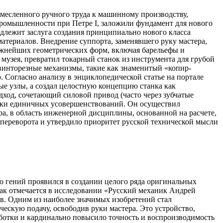
емесленного ручного труда к машинному производству,
ромышленности при Петре I, заложили фундамент для нового
длежит заслуга создания принципиально нового класса
атериалов. Внедрение суппорта, заменявшего руку мастера,
ложнейших геометрических форм, включая барельефы и
музея, превратил токарный станок из инструмента для грубой
винторезные механизмы, такие как знаменитый «копир-
. Согласно анализу в энциклопедической статье на портале
е узлы, а создал целостную концепцию станка как
дход, сочетающий силовой привод (часто через зубчатые
рамки единичных усовершенствований. Он осуществил
ра, в область инженерной дисциплины, основанной на расчете,
переворота и утвердило приоритет русской технической мысли
о гений проявился в создании целого ряда оригинальных
как отмечается в исследовании «Русский механик Андрей
в. Одним из наиболее значимых изобретений стал
ескую подачу, освободив руки мастера. Это устройство,
ботки и кардинально повысило точность и воспроизводимость