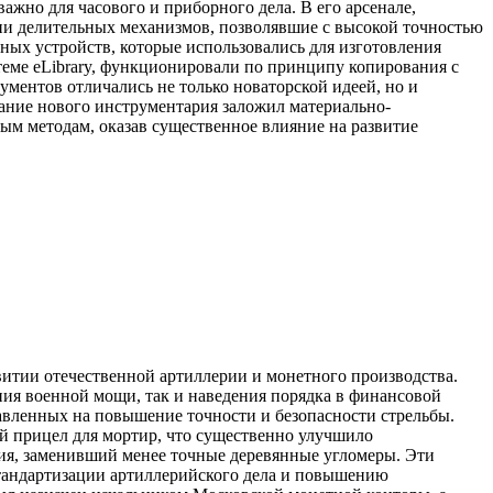
ажно для часового и приборного дела. В его арсенале,
ии делительных механизмов, позволявшие с высокой точностью
ных устройств, которые использовались для изготовления
теме eLibrary, функционировали по принципу копирования с
ументов отличались не только новаторской идеей, но и
дание нового инструментария заложил материально-
ым методам, оказав существенное влияние на развитие
итии отечественной артиллерии и монетного производства.
ения военной мощи, так и наведения порядка в финансовой
авленных на повышение точности и безопасности стрельбы.
й прицел для мортир, что существенно улучшило
ния, заменивший менее точные деревянные угломеры. Эти
стандартизации артиллерийского дела и повышению