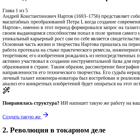
Глава
1
из
5
Андрей Константинович Нартов (1693–1756) представляет собой
масштабных преобразований Петра I, когда создание совреме
Нартов», именно в этот период формировался запрос на талан
своим выдающимся способностям попал в поле зрения самого и
уникальный карьерный рост сам по себе является свидетельст
Основная часть жизни и творчества Нартова пришлась на перио
работа протекала на стыке практического ремесла, инженерно
теоретиком; его изобретения рождались из непосредственных 
активно участвовал в создании инструментальной базы для пе
образования в стране. Таким образом, рассмотрение биографи
направленности его технического творчества. Его судьба нераз
личный талант инженера-новатора был востребован и реализов
анализ его конкретных изобретений будет опираться на этот и
Понравилась структура?
ИИ напишет такую же работу на
ваш
Создать такую же
2
.
Революция в токарном деле