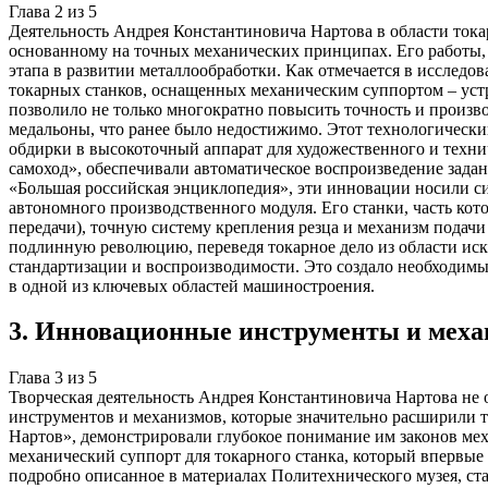
Глава
2
из
5
Деятельность Андрея Константиновича Нартова в области тока
основанному на точных механических принципах. Его работы,
этапа в развитии металлообработки. Как отмечается в исслед
токарных станков, оснащенных механическим суппортом – устр
позволило не только многократно повысить точность и произв
медальоны, что ранее было недостижимо. Этот технологически
обдирки в высокоточный аппарат для художественного и техни
самоход», обеспечивали автоматическое воспроизведение задан
«Большая российская энциклопедия», эти инновации носили си
автономного производственного модуля. Его станки, часть ко
передачи), точную систему крепления резца и механизм подач
подлинную революцию, переведя токарное дело из области иск
стандартизации и воспроизводимости. Это создало необходим
в одной из ключевых областей машиностроения.
3
.
Инновационные инструменты и мех
Глава
3
из
5
Творческая деятельность Андрея Константиновича Нартова не 
инструментов и механизмов, которые значительно расширили т
Нартов», демонстрировали глубокое понимание им законов ме
механический суппорт для токарного станка, который впервые 
подробно описанное в материалах Политехнического музея, ст