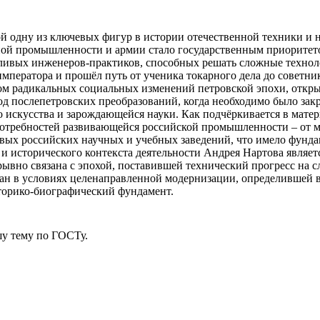
 одну из ключевых фигур в истории отечественной техники и нау
нной промышленности и армии стало государственным приоритет
тливых инженеров-практиков, способных решать сложные технолог
мператора и прошёл путь от ученика токарного дела до советни
вом радикальных социальных изменений петровской эпохи, откр
д послепетровских преобразований, когда необходимо было закр
го искусства и зарождающейся науки. Как подчёркивается в мат
потребностей развивающейся российской промышленности – от м
рвых российских научных и учебных заведений, что имело фунд
и и исторического контекста деятельности Андрея Нартова явля
рывно связана с эпохой, поставившей технический прогресс на с
ан в условиях целенаправленной модернизации, определившей в
сторико-биографический фундамент.
у тему
по ГОСТу.