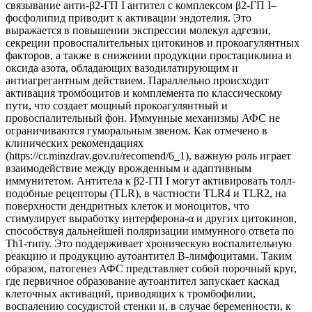
связывание анти-β2-ГП I антител с комплексом β2-ГП I–
фосфолипид приводит к активации эндотелия. Это
выражается в повышении экспрессии молекул адгезии,
секреции провоспалительных цитокинов и прокоагулянтных
факторов, а также в снижении продукции простациклина и
оксида азота, обладающих вазодилатирующим и
антиагрегантным действием. Параллельно происходит
активация тромбоцитов и комплемента по классическому
пути, что создает мощный прокоагулянтный и
провоспалительный фон. Иммунные механизмы АФС не
ограничиваются гуморальным звеном. Как отмечено в
клинических рекомендациях
(https://cr.minzdrav.gov.ru/recomend/6_1), важную роль играет
взаимодействие между врожденным и адаптивным
иммунитетом. Антитела к β2-ГП I могут активировать толл-
подобные рецепторы (TLR), в частности TLR4 и TLR2, на
поверхности дендритных клеток и моноцитов, что
стимулирует выработку интерферона-α и других цитокинов,
способствуя дальнейшей поляризации иммунного ответа по
Th1-типу. Это поддерживает хроническую воспалительную
реакцию и продукцию аутоантител В-лимфоцитами. Таким
образом, патогенез АФС представляет собой порочный круг,
где первичное образование аутоантител запускает каскад
клеточных активаций, приводящих к тромбофилии,
воспалению сосудистой стенки и, в случае беременности, к