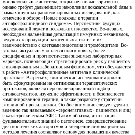
моноклональные антитела, открывает новые горизонты,
однако требует дальнейшего накопления доказательной базы в
рамках крупных рандомизированных исследований, как
отмечено в обзоре «Новые подходы к терапии
антифосфолипидного синдрома». Перспективы будущих
исследований лежат в нескольких плоскостях. Во-первых,
необходима дальнейшая детализация иммунных механизмов,
ведущих к продукции патогенных антител и их
взаимодействию с клетками эндотелия и тромбоцитами. Во-
вторых, актуальным остается поиск новых, более
специфичных и прогностически значимых лабораторных
маркеров, позволяющих стратифицировать риск у пациентов
с изолированным лабораторным феноменом, что обсуждается
в работе «Антифосфолипидные антитела в клинической
практике». В-третьих, клинические исследования должны
быть сфокусированы на оптимизации терапевтических
протоколов, включая персонализированный подбор
антикоагулянтов, изучение эффективности и безопасности
комбинированной терапии, а также разработку стратегий
вторичной профилактики. Особое внимание следует уделить
ведению так называемых «серонегативных» пациентов и лиц
с катастрофическим АФС. Таким образом, интеграция
фундаментальных знаний о патогенезе, совершенствование
диагностических алгоритмов и внедрение инновационных
методов лечения составляют основу для повышения качества