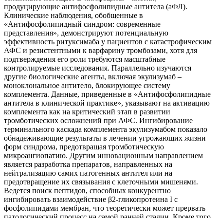
продуцирующие антифосфолипидные антитела (аФЛ).
Клинические наблюдения, обобщенные в
«Антифосфолипидный синдром: современные
представления», демонстрируют потенциальную
эффективность ритуксимаба у пациентов с катастрофическим
АФС и резистентными к варфарину тромбозами, хотя для
подтверждения его роли требуются масштабные
контролируемые исследования. Параллельно изучаются
другие биологические агенты, включая экулизумаб –
моноклональное антитело, блокирующее систему
комплемента. Данные, приведенные в «Антифосфолипидные
антитела в клинической практике», указывают на активацию
комплемента как на критический этап в развитии
тромботических осложнений при АФС. Ингибирование
терминального каскада комплемента экулизумабом показало
обнадеживающие результаты в лечении угрожающих жизни
форм синдрома, предотвращая тромботическую
микроангиопатию. Другим инновационным направлением
является разработка препаратов, направленных на
нейтрализацию самих патогенных антител или на
предотвращение их связывания с клеточными мишенями.
Ведется поиск пептидов, способных конкурентно
ингибировать взаимодействие β2-гликопротеина I с
фосфолипидами мембран, что теоретически может прервать
патологический процесс на самой ранней стадии. Кроме того,