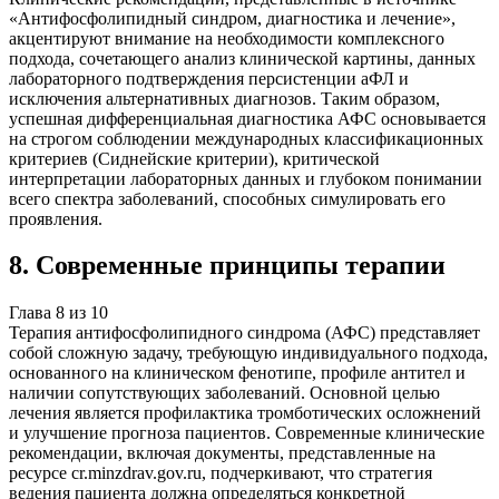
«Антифосфолипидный синдром, диагностика и лечение»,
акцентируют внимание на необходимости комплексного
подхода, сочетающего анализ клинической картины, данных
лабораторного подтверждения персистенции аФЛ и
исключения альтернативных диагнозов. Таким образом,
успешная дифференциальная диагностика АФС основывается
на строгом соблюдении международных классификационных
критериев (Сиднейские критерии), критической
интерпретации лабораторных данных и глубоком понимании
всего спектра заболеваний, способных симулировать его
проявления.
8
.
Современные принципы терапии
Глава
8
из
10
Терапия антифосфолипидного синдрома (АФС) представляет
собой сложную задачу, требующую индивидуального подхода,
основанного на клиническом фенотипе, профиле антител и
наличии сопутствующих заболеваний. Основной целью
лечения является профилактика тромботических осложнений
и улучшение прогноза пациентов. Современные клинические
рекомендации, включая документы, представленные на
ресурсе cr.minzdrav.gov.ru, подчеркивают, что стратегия
ведения пациента должна определяться конкретной