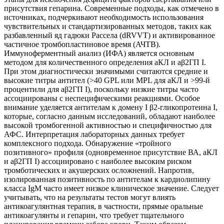
присутствия гепарина. Современные подходы, как отмечено в
источниках, подчеркивают необходимость использования
чувствительных и стандартизированных методов, таких как
разбавленный яд гадюки Рассела (dRVVT) и активированное
частичное тромбопластиновое время (АЧТВ).
Иммуноферментный анализ (ИФА) является основным
методом для количественного определения aКЛ и aβ2ГП I.
При этом диагностически значимыми считаются средние и
высокие титры антител (>40 GPL или MPL для aКЛ и >99-й
процентили для aβ2ГП I), поскольку низкие титры часто
ассоциированы с неспецифическими реакциями. Особое
внимание уделяется антителам к домену I β2-гликопротеина I,
которые, согласно данным исследований, обладают наиболее
высокой тромбогенной активностью и специфичностью для
АФС. Интерпретация лабораторных данных требует
комплексного подхода. Обнаружение «тройного
позитивного» профиля (одновременное присутствие ВА, aКЛ
и aβ2ГП I) ассоциировано с наиболее высоким риском
тромботических и акушерских осложнений. Напротив,
изолированная позитивность по антителам к кардиолипину
класса IgM часто имеет низкое клиническое значение. Следует
учитывать, что на результаты тестов могут влиять
антикоагулянтная терапия, в частности, прямые оральные
антикоагулянты и гепарин, что требует тщательного