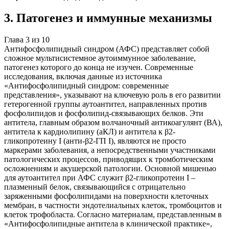
3
.
Патогенез и иммунные механизмы
Глава
3
из
10
Антифосфолипидный синдром (АФС) представляет собой
сложное мультисистемное аутоиммунное заболевание,
патогенез которого до конца не изучен. Современные
исследования, включая данные из источника
«Антифосфолипидный синдром: современные
представления», указывают на ключевую роль в его развитии
гетерогенной группы аутоантител, направленных против
фосфолипидов и фосфолипид-связывающих белков. Эти
антитела, главным образом волчаночный антикоагулянт (ВА),
антитела к кардиолипину (аКЛ) и антитела к β2-
гликопротеину I (анти-β2-ГП I), являются не просто
маркерами заболевания, а непосредственными участниками
патологических процессов, приводящих к тромботическим
осложнениям и акушерской патологии. Основной мишенью
для аутоантител при АФС служит β2-гликопротеин I –
плазменный белок, связывающийся с отрицательно
заряженными фосфолипидами на поверхности клеточных
мембран, в частности эндотелиальных клеток, тромбоцитов и
клеток трофобласта. Согласно материалам, представленным в
«Антифосфолипидные антитела в клинической практике»,