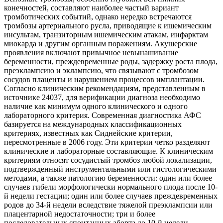
конечностей, составляют наиболее частый вариант
тромботических событий, однако нередко встречаются
тромбозы артериального русла, приводящие к ишемическим
инсультам, транзиторным ишемическим атакам, инфарктам
миокарда и другим органным поражениям. Акушерские
проявления включают привычное невынашивание
беременности, преждевременные роды, задержку роста плода,
преэклампсию и эклампсию, что связывают с тромбозом
сосудов плаценты и нарушением процессов имплантации.
Согласно клиническим рекомендациям, представленным в
источнике 24037, для верификации диагноза необходимо
наличие как минимум одного клинического и одного
лабораторного критерия. Современная диагностика АФС
базируется на международных классификационных
критериях, известных как Сиднейские критерии,
пересмотренные в 2006 году. Эти критерии четко разделяют
клинические и лабораторные составляющие. К клиническим
критериям относят сосудистый тромбоз любой локализации,
подтвержденный инструментальными или гистологическими
методами, а также патологию беременности: один или более
случаев гибели морфологически нормального плода после 10-
й недели гестации; один или более случаев преждевременных
родов до 34-й недели вследствие тяжелой преэклампсии или
плацентарной недостаточности; три и более
последовательных спонтанных аборта до 10-й недели