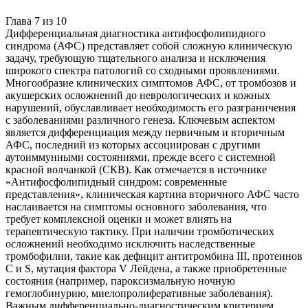
Глава
7
из
10
Дифференциальная диагностика антифосфолипидного
синдрома (АФС) представляет собой сложную клиническую
задачу, требующую тщательного анализа и исключения
широкого спектра патологий со сходными проявлениями.
Многообразие клинических симптомов АФС, от тромбозов и
акушерских осложнений до неврологических и кожных
нарушений, обуславливает необходимость его разграничения
с заболеваниями различного генеза. Ключевым аспектом
является дифференциация между первичным и вторичным
АФС, последний из которых ассоциирован с другими
аутоиммунными состояниями, прежде всего с системной
красной волчанкой (СКВ). Как отмечается в источнике
«Антифосфолипидный синдром: современные
представления», клиническая картина вторичного АФС часто
наслаивается на симптомы основного заболевания, что
требует комплексной оценки и может влиять на
терапевтическую тактику. При наличии тромботических
осложнений необходимо исключить наследственные
тромбофилии, такие как дефицит антитромбина III, протеинов
C и S, мутация фактора V Лейдена, а также приобретенные
состояния (например, пароксизмальную ночную
гемоглобинурию, миелопролиферативные заболевания).
Важным дифференциально-диагностическим критерием