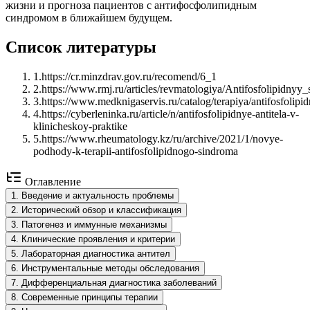
жизни и прогноза пациентов с антифосфолипидным
синдромом в ближайшем будущем.
Список литературы
1
.
https://cr.minzdrav.gov.ru/recomend/6_1
2
.
https://www.rmj.ru/articles/revmatologiya/Antifosfolipidny
3
.
https://www.medknigaservis.ru/catalog/terapiya/antifosfolip
4
.
https://cyberleninka.ru/article/n/antifosfolipidnye-antitela-v-
klinicheskoy-praktike
5
.
https://www.rheumatology.kz/ru/archive/2021/1/novye-
podhody-k-terapii-antifosfolipidnogo-sindroma
Оглавление
1
.
Введение и актуальность проблемы
2
.
Исторический обзор и классификация
3
.
Патогенез и иммунные механизмы
4
.
Клинические проявления и критерии
5
.
Лабораторная диагностика антител
6
.
Инструментальные методы обследования
7
.
Дифференциальная диагностика заболеваний
8
.
Современные принципы терапии