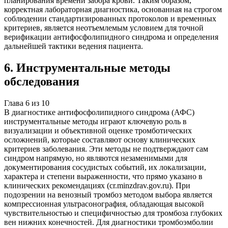
планирования времени забора крови. Таким образом,
корректная лабораторная диагностика, основанная на строгом
соблюдении стандартизированных протоколов и временных
критериев, является неотъемлемым условием для точной
верификации антифосфолипидного синдрома и определения
дальнейшей тактики ведения пациента.
6
.
Инструментальные методы
обследования
Глава
6
из
10
В диагностике антифосфолипидного синдрома (АФС)
инструментальные методы играют ключевую роль в
визуализации и объективной оценке тромботических
осложнений, которые составляют основу клинических
критериев заболевания. Эти методы не подтверждают сам
синдром напрямую, но являются незаменимыми для
документирования сосудистых событий, их локализации,
характера и степени выраженности, что прямо указано в
клинических рекомендациях (cr.minzdrav.gov.ru). При
подозрении на венозный тромбоз методом выбора является
компрессионная ультрасонография, обладающая высокой
чувствительностью и специфичностью для тромбоза глубоких
вен нижних конечностей. Для диагностики тромбоэмболии