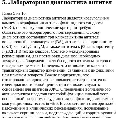
5
.
Лабораторная диагностика антител
Глава
5
из
10
Лабораторная диагностика антител является краеугольным
камнем в верификации антифосфолипидного синдрома
(АФС), поскольку клинические критерии требуют
обязательного лабораторного подтверждения. Основу
диагностики составляют три ключевых типа антител:
волчаночный антикоагулянт (ВА), антитела к кардиолипину
(aКЛ) класса IgG и IgM, а также антитела к β2-гликопротеину
I (aβ2ГП I) тех же классов. Согласно международным
рекомендациям, для постановки диагноза необходимо
двукратное обнаружение хотя бы одного из этих маркеров с
интервалом не менее 12 недель, что позволяет исключить
транзиторный характер изменений, связанный с инфекциями
или приемом лекарств. Важно подчеркнуть, что
изолированное однократное повышение титра антител не
имеет диагностической ценности и не может служить
основанием для диагноза АФС. Определение волчаночного
антикоагулянта представляет собой функциональный тест,
основанный на феномене удлинения фосфолипид-зависимых
коагуляционных тестов in vitro. В соответствии с алгоритмом,
изложенным в клинических рекомендациях, исследование
включает скрининговый, подтверждающий и корригирующий
этапы для исключения дефицита факторов свертывания или