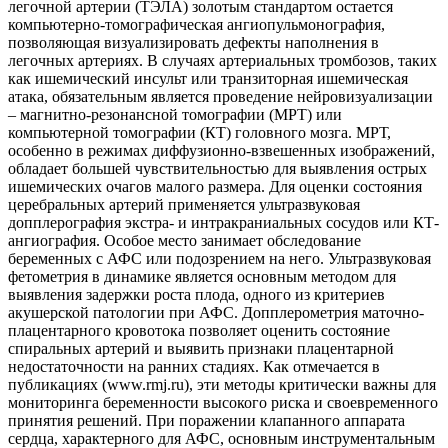
легочной артерии (ТЭЛА) золотым стандартом остается
компьютерно-томографическая ангиопульмонография,
позволяющая визуализировать дефекты наполнения в
легочных артериях. В случаях артериальных тромбозов, таких
как ишемический инсульт или транзиторная ишемическая
атака, обязательным является проведение нейровизуализации
– магнитно-резонансной томографии (МРТ) или
компьютерной томографии (КТ) головного мозга. МРТ,
особенно в режимах диффузионно-взвешенных изображений,
обладает большей чувствительностью для выявления острых
ишемических очагов малого размера. Для оценки состояния
церебральных артерий применяется ультразвуковая
допплерография экстра- и интракраниальных сосудов или КТ-
ангиография. Особое место занимает обследование
беременных с АФС или подозрением на него. Ультразвуковая
фетометрия в динамике является основным методом для
выявления задержки роста плода, одного из критериев
акушерской патологии при АФС. Допплерометрия маточно-
плацентарного кровотока позволяет оценить состояние
спиральных артерий и выявить признаки плацентарной
недостаточности на ранних стадиях. Как отмечается в
публикациях (www.rmj.ru), эти методы критически важны для
мониторинга беременности высокого риска и своевременного
принятия решений. При поражении клапанного аппарата
сердца, характерного для АФС, основным инструментальным