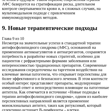
АФС базируется на стратификации риска, длительном
контроле свертываемости крови и, в сложных случаях, на
мультимодальном подходе с привлечением
иммуномодулирующих методов.
9
.
Новые терапевтические подходы
Глава
9
из
10
Несмотря на значительные успехи в стандартной терапии
антифосфолипидного синдрома (АФС), основанной на
применении антикоагулянтов и антиагрегантов, сохраняется
потребность в разработке новых стратегий, особенно для
пациентов с рефрактерными формами заболевания или
непереносимостью традиционных препаратов. Современные
исследования сосредоточены на таргетном воздействии на
ключевые звенья патогенеза, что открывает перспективы для
более эффективного и безопасного лечения. В этом контексте
особый интерес представляют препараты, модулирующие
иммунный ответ и непосредственно влияющие на патогенные
антитела. Как отмечается в источнике «Новые подходы к
терапии антифосфолипидного синдрома», одним из наиболее
перспективных направлений является применение
моноклональных антител, таких как ритуксимаб, который
селективно истощает В-лимфоциты – клетки,