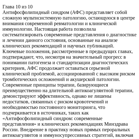
Глава
10
из
10
Антифосфолипидный синдром (АФС) представляет собой
сложную мультисистемную патологию, остающуюся в центре
внимания современной ревматологии и клинической
иммунологии. Настоящая работа позволила
систематизировать современные представления о диагностике
и лечении данного состояния, основанные на анализе
клинических рекомендаций и научных публикаций.
Ключевые положения, рассмотренные в предыдущих главах,
подтверждают, что, несмотря на значительный прогресс в
понимании патогенеза и стандартизации диагностических
критериев, АФС продолжает оставаться серьезной
клинической проблемой, ассоциированной с высоким риском
тромботических осложнений и акушерской патологии.
Современные принципы терапии, базирующиеся
преимущественно на длительной антикоагулянтной терапии,
демонстрируют эффективность, однако не лишены
недостатков, связанных с риском кровотечений и
необходимостью постоянного мониторинга, что
подчеркивается в источниках, таких как
«Антифосфолипидный синдром: современные
представления» и клинических рекомендациях Минздрава
России. Внедрение в практику новых прямых пероральных
антикоагулянтов и иммуносупрессивных стратегий, включая