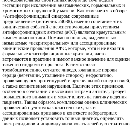
гестации при исключении анатомических, гормональных и
хромосомных нарушений у матери. Как отмечается в обзоре
«Антифосфолипидный синдром: современные
представления» (источник 24038), именно сочетание этих
клинических событий с персистирующим присутствием
антифосфолипидных антител (аФЛ) является краеугольным
камнем диагностики. Помимо основных, выделяют так
называемые «некритериальные» или ассоциированные
клинические проявления АФС, которые, хотя и не входят в
формальные классификационные критерии, часто
встречаются в практике и имеют важное значение для оценки
тяжести синдрома и прогноза. К ним относят
тромбоцитопению, сетчатое ливедо, клапанные пороки
сердца (вегетации, утолщение створок), нефропатию,
проявляющуюся протеинурией и артериальной гипертензией,
а также когнитивные нарушения. Наличие этих признаков,
особенно в сочетании с высокими титрами антител, требует
повышенного внимания и может влиять на тактику ведения
пациента. Таким образом, комплексная оценка клинических
проявлений с учетом как классических, так и
ассоциированных признаков в контексте лабораторных
данных позволяет установить точный диагноз, определить
риск рецидивов и индивидуализировать лечебную стратегию.