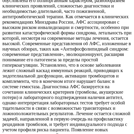
обусловлена его полиорганным характером, разнообразием
клинических проявлений, сложностью диагностики и
необходимостью длительной, часто пожизненной,
антитромботической терапии. Как отмечается в клинических
рекомендациях Минздрава России, АФС ассоциирован с
высоким риском инвалидизации и смертности, особенно при
развитии катастрофической формы синдрома, летальность при
которой, несмотря на современные методы лечения, остается
высокой. Современные представления об АФС, изложенные в
научных обзорах, таких как «Антифосфолипидный синдром:
современные представления», эволюционируют, расширяя
понимание его патогенеза за пределы простой
гиперкоагуляции. Установлено, что в основе заболевания
лежит сложный каскад иммунных реакций, приводящих к
эндотелиальной дисфункции, активации тромбоцитов и
комплемента, что в конечном итоге нарушает баланс в
системе гемостаза. Диагностика АФС базируется на
сочетании клинических критериев (тромбозы, акушерские
потери) и лабораторного подтверждения наличия антител,
однако интерпретация лабораторных тестов требует особой
тщательности в связи с возможностью транзиторных и
ложноположительных результатов. Лечение остается сложной
задачей, направленной в первую очередь на профилактику
рецидивов тромбозов, и требует индивидуального подхода с
учетом профиля риска пациента. Появление новых