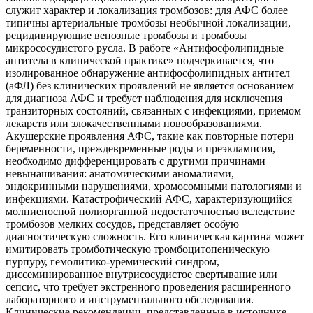
служит характер и локализация тромбозов: для АФС более
типичны артериальные тромбозы необычной локализации,
рецидивирующие венозные тромбозы и тромбозы
микрососудистого русла. В работе «Антифосфолипидные
антитела в клинической практике» подчеркивается, что
изолированное обнаружение антифосфолипидных антител
(аФЛ) без клинических проявлений не является основанием
для диагноза АФС и требует наблюдения для исключения
транзиторных состояний, связанных с инфекциями, приемом
лекарств или злокачественными новообразованиями.
Акушерские проявления АФС, такие как повторные потери
беременности, преждевременные роды и преэклампсия,
необходимо дифференцировать с другими причинами
невынашивания: анатомическими аномалиями,
эндокринными нарушениями, хромосомными патологиями и
инфекциями. Катастрофический АФС, характеризующийся
молниеносной полиорганной недостаточностью вследствие
тромбозов мелких сосудов, представляет особую
диагностическую сложность. Его клиническая картина может
имитировать тромботическую тромбоцитопеническую
пурпуру, гемолитико-уремический синдром,
диссеминированное внутрисосудистое свертывание или
сепсис, что требует экстренного проведения расширенного
лабораторного и инструментального обследования.
Клинические рекомендации, представленные в источнике