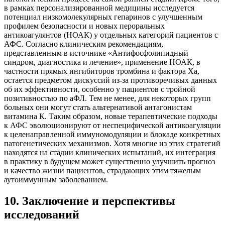
в рамках персонализированной медицины исследуется
потенциал низкомолекулярных гепаринов с улучшенным
профилем безопасности и новых пероральных
антикоагулянтов (НОАК) у отдельных категорий пациентов с
АФС. Согласно клиническим рекомендациям,
представленным в источнике «Антифосфолипидный
синдром, диагностика и лечение», применение НОАК, в
частности прямых ингибиторов тромбина и фактора Ха,
остается предметом дискуссий из-за противоречивых данных
об их эффективности, особенно у пациентов с тройной
позитивностью по аФЛ. Тем не менее, для некоторых групп
больных они могут стать альтернативой антагонистам
витамина К. Таким образом, новые терапевтические подходы
к АФС эволюционируют от неспецифической антикоагуляции
к целенаправленной иммуномодуляции и блокаде конкретных
патогенетических механизмов. Хотя многие из этих стратегий
находятся на стадии клинических испытаний, их интеграция
в практику в будущем может существенно улучшить прогноз
и качество жизни пациентов, страдающих этим тяжелым
аутоиммунным заболеванием.
10
.
Заключение и перспективы
исследований