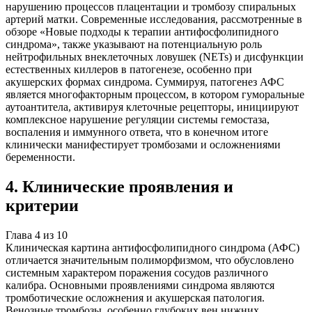
нарушению процессов плацентации и тромбозу спиральных
артерий матки. Современные исследования, рассмотренные в
обзоре «Новые подходы к терапии антифосфолипидного
синдрома», также указывают на потенциальную роль
нейтрофильных внеклеточных ловушек (NETs) и дисфункции
естественных киллеров в патогенезе, особенно при
акушерских формах синдрома. Суммируя, патогенез АФС
является многофакторным процессом, в котором гуморальные
аутоантитела, активируя клеточные рецепторы, инициируют
комплексное нарушение регуляции системы гемостаза,
воспаления и иммунного ответа, что в конечном итоге
клинически манифестирует тромбозами и осложнениями
беременности.
4
.
Клинические проявления и
критерии
Глава
4
из
10
Клиническая картина антифосфолипидного синдрома (АФС)
отличается значительным полиморфизмом, что обусловлено
системным характером поражения сосудов различного
калибра. Основными проявлениями синдрома являются
тромботические осложнения и акушерская патология.
Венозные тромбозы, особенно глубоких вен нижних