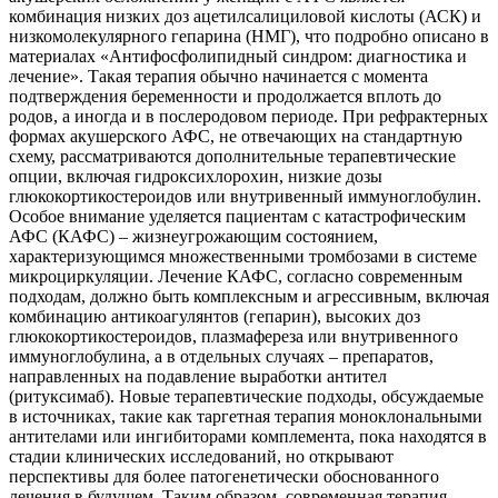
комбинация низких доз ацетилсалициловой кислоты (АСК) и
низкомолекулярного гепарина (НМГ), что подробно описано в
материалах «Антифосфолипидный синдром: диагностика и
лечение». Такая терапия обычно начинается с момента
подтверждения беременности и продолжается вплоть до
родов, а иногда и в послеродовом периоде. При рефрактерных
формах акушерского АФС, не отвечающих на стандартную
схему, рассматриваются дополнительные терапевтические
опции, включая гидроксихлорохин, низкие дозы
глюкокортикостероидов или внутривенный иммуноглобулин.
Особое внимание уделяется пациентам с катастрофическим
АФС (КАФС) – жизнеугрожающим состоянием,
характеризующимся множественными тромбозами в системе
микроциркуляции. Лечение КАФС, согласно современным
подходам, должно быть комплексным и агрессивным, включая
комбинацию антикоагулянтов (гепарин), высоких доз
глюкокортикостероидов, плазмафереза или внутривенного
иммуноглобулина, а в отдельных случаях – препаратов,
направленных на подавление выработки антител
(ритуксимаб). Новые терапевтические подходы, обсуждаемые
в источниках, такие как таргетная терапия моноклональными
антителами или ингибиторами комплемента, пока находятся в
стадии клинических исследований, но открывают
перспективы для более патогенетически обоснованного
лечения в будущем. Таким образом, современная терапия