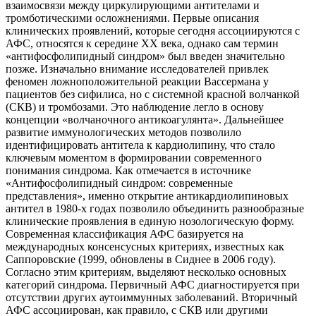
взаимосвязи между циркулирующими антителами и
тромботическими осложнениями. Первые описания
клинических проявлений, которые сегодня ассоциируются с
АФС, относятся к середине XX века, однако сам термин
«антифосфолипидный синдром» был введен значительно
позже. Изначально внимание исследователей привлек
феномен ложноположительной реакции Вассермана у
пациентов без сифилиса, но с системной красной волчанкой
(СКВ) и тромбозами. Это наблюдение легло в основу
концепции «волчаночного антикоагулянта». Дальнейшее
развитие иммунологических методов позволило
идентифицировать антитела к кардиолипину, что стало
ключевым моментом в формировании современного
понимания синдрома. Как отмечается в источнике
«Антифосфолипидный синдром: современные
представления», именно открытие антикардиолипиновых
антител в 1980-х годах позволило объединить разнообразные
клинические проявления в единую нозологическую форму.
Современная классификация АФС базируется на
международных консенсусных критериях, известных как
Саппоровские (1999, обновлены в Сиднее в 2006 году).
Согласно этим критериям, выделяют несколько основных
категорий синдрома. Первичный АФС диагностируется при
отсутствии других аутоиммунных заболеваний. Вторичный
АФС ассоциирован, как правило, с СКВ или другими