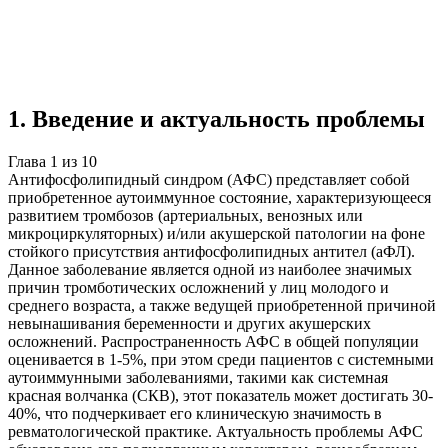
Учебная работа
10 глав
≈16 страниц
5
источников
Создать такую же
Готовая работа по ГОСТу — от 99₽
1
.
Введение и актуальность проблемы
Глава
1
из
10
Антифосфолипидный синдром (АФС) представляет собой
приобретенное аутоиммунное состояние, характеризующееся
развитием тромбозов (артериальных, венозных или
микроциркуляторных) и/или акушерской патологии на фоне
стойкого присутствия антифосфолипидных антител (аФЛ).
Данное заболевание является одной из наиболее значимых
причин тромботических осложнений у лиц молодого и
среднего возраста, а также ведущей приобретенной причиной
невынашивания беременности и других акушерских
осложнений. Распространенность АФС в общей популяции
оценивается в 1-5%, при этом среди пациентов с системными
аутоиммунными заболеваниями, такими как системная
красная волчанка (СКВ), этот показатель может достигать 30-
40%, что подчеркивает его клиническую значимость в
ревматологической практике. Актуальность проблемы АФС