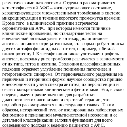
ревматическими патологиями. Отдельно рассматривается
катастрофический АФС – жизнеугрожающее состояние,
характеризующееся множественными тромбозами в системе
микроциркуляции в течение короткого промежутка времени.
Кроме того, в клинической практике встречается
серонегативный АФС, при котором имеются типичные
клинические проявления, но стандартные тесты на
волчаночный антикоагулянт и антикардиолипиновые
антитела остаются отрицательными; эта форма требует поиска
других антифосфолипидных антител, например, к бета-2-
гликопротеину I. Классификация также учитывает профиль
антител, поскольку риск тромбозов различается в зависимости
от их типа, титра и изотипа. Эволюция классификационных
подходов отражает углубление понимания патогенеза и
гетерогенности синдрома. От первоначального разделения на
первичный и вторичный формы научное сообщество пришло
к необходимости учета спектра антител, их персистенции и
связи с конкретными клиническими фенотипами. Это, в свою
очередь, имеет прямое значение для разработки
диагностических алгоритмов и стратегий терапии, что
подробно рассматривается в последующих главах. Таким
образом, исторический путь от изолированных лабораторных
феноменов к признанной мультисистемной нозологии и ее
детальной классификации заложил фундамент для всего
современного подхода к ведению пациентов с АФС.