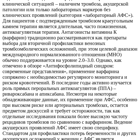
клинической ситуацией – наличием тромбоза, акушерской
патологии или только лабораторных маркеров без
клинических проявлений (категория «лабораторный АФС»).
Для пациентов с подтвержденным тромбозом краеугольным
камнем терапии является длительная, часто пожизненная,
антикоагулянтная терапия. Антагонисты витамина К
(варфарин) традиционно рассматриваются как препараты
выбора для вторичной профилактики венозных
тромбоэмболических осложнений, при этом целевой диапазон
международного нормализованного отношения (МНО)
обычно поддерживается на уровне 2.0–3.0. Однако, как
отмечено в обзоре «Антифосфолипидный синдром:
современные представления», применение варфарина
сопряжено с необходимостью регулярного мониторинга и
риском кровотечений. В последние годы активно изучается
роль прямых пероральных антикоагулянтов (ППА) –
ривароксабана и апиксабана. Несмотря на некоторые
обнадеживающие данные, их применение при АФС, особенно
при высоком риске или артериальных тромбозах, остается
предметом дискуссий и требует осторожности, так как
отдельные исследования показали более высокую частоту
рецидивов тромбозов по сравнению с варфарином. Ведение
акушерских проявлений АФС имеет свою специфику.
Стандартом для профилактики потерь беременности и других
акушерских осложнений у женщин с АФС является