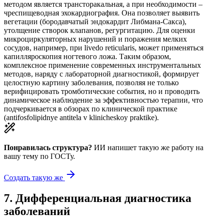
методом является трансторакальная, а при необходимости –
чреспищеводная эхокардиография. Она позволяет выявить
вегетации (бородавчатый эндокардит Либмана-Сакса),
утолщение створок клапанов, регургитацию. Для оценки
микроциркуляторных нарушений и поражения мелких
сосудов, например, при livedo reticularis, может применяться
капилляроскопия ногтевого ложа. Таким образом,
комплексное применение современных инструментальных
методов, наряду с лабораторной диагностикой, формирует
целостную картину заболевания, позволяя не только
верифицировать тромботические события, но и проводить
динамическое наблюдение за эффективностью терапии, что
подчеркивается в обзорах по клинической практике
(antifosfolipidnye antitela v klinicheskoy praktike).
Понравилась структура?
ИИ напишет такую же работу на
вашу тему
по ГОСТу.
Создать такую же
7
.
Дифференциальная диагностика
заболеваний