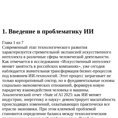
Учебная работа
7 глав
≈8 страниц
5 источников
Создать такую же
Готовая работа по ГОСТу — от 99₽
1
.
Введение в проблематику ИИ
Глава
1
из
7
Современный этап технологического развития
характеризуется стремительной экспансией искусственного
интеллекта в различные сферы человеческой деятельности.
Как отмечается в исследовании «Искусственный интеллект
меняет занятость в российских компаниях», уже сегодня
наблюдается значительная трансформация бизнес-процессов
под влиянием ИИ-технологий. Этот процесс затрагивает не
только корпоративный сектор, но и фундаментальные основы
социально-экономических отношений, формируя новую
парадигму взаимодействия человека и машины.
Аналитический отчет «State of AI 2025: как ИИ меняет
индустрии, энергетику и науку» демонстрирует масштабность
происходящих изменений, охватывающих практически все
отрасли экономики. При этом ключевой проблемой
становится определение баланса между технологическим