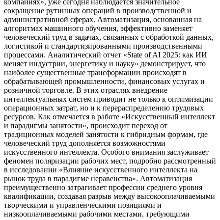
компаниях», уже сегодня наблюдается значительное
сокращение рутинных операций в производственной и
административной сферах. Автоматизация, основанная на
алгоритмах машинного обучения, эффективно заменяет
человеческий труд в задачах, связанных с обработкой данных,
логистикой и стандартизированными производственными
процессами. Аналитический отчет «State of AI 2025: как ИИ
меняет индустрии, энергетику и науку» демонстрирует, что
наиболее существенные трансформации происходят в
обрабатывающей промышленности, финансовых услугах и
розничной торговле. В этих отраслях внедрение
интеллектуальных систем приводит не только к оптимизации
операционных затрат, но и к перераспределению трудовых
ресурсов. Как отмечается в работе «Искусственный интеллект
и парадигмы занятости», происходит переход от
традиционных моделей занятости к гибридным формам, где
человеческий труд дополняется возможностями
искусственного интеллекта. Особого внимания заслуживает
феномен поляризации рабочих мест, подробно рассмотренный
в исследовании «Влияние искусственного интеллекта на
рынок труда в парадигме неравенства». Автоматизация
преимущественно затрагивает профессии среднего уровня
квалификации, создавая разрыв между высокооплачиваемыми
творческими и управленческими позициями и
низкооплачиваемыми рабочими местами, требующими