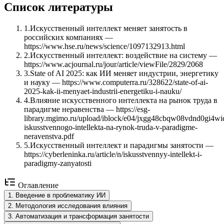
Список литературы
1
.
Искусственный интеллект меняет занятость в
российских компаниях —
https://www.hse.ru/news/science/1097132913.html
2
.
Искусственный интеллект: воздействие на систему —
https://www.acjournal.ru/jour/article/viewFile/2829/2068
3
.
State of AI 2025: как ИИ меняет индустрии, энергетику
и науку — https://www.computerra.ru/328622/state-of-ai-
2025-kak-ii-menyaet-industrii-energetiku-i-nauku/
4
.
Влияние искусственного интеллекта на рынок труда в
парадигме неравенства — https://esg-
library.mgimo.ru/upload/iblock/e04/jxgg48cbqw08vdnd0gi4wi
iskusstvennogo-intellekta-na-rynok-truda-v-paradigme-
neravenstva.pdf
5
.
Искусственный интеллект и парадигмы занятости —
https://cyberleninka.ru/article/n/iskusstvennyy-intellekt-i-
paradigmy-zanyatosti
Оглавление
1
.
Введение в проблематику ИИ
2
.
Методология исследования влияния
3
.
Автоматизация и трансформация занятости