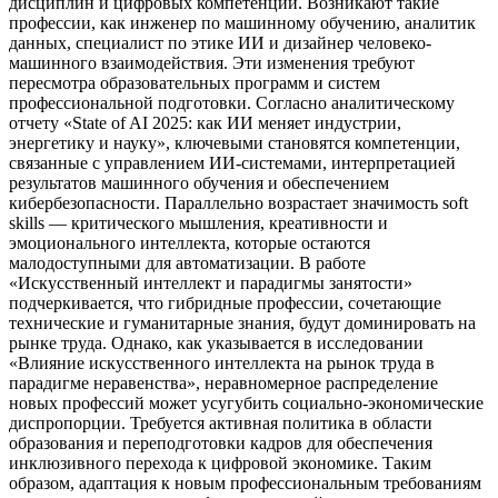
дисциплин и цифровых компетенций. Возникают такие
профессии, как инженер по машинному обучению, аналитик
данных, специалист по этике ИИ и дизайнер человеко-
машинного взаимодействия. Эти изменения требуют
пересмотра образовательных программ и систем
профессиональной подготовки. Согласно аналитическому
отчету «State of AI 2025: как ИИ меняет индустрии,
энергетику и науку», ключевыми становятся компетенции,
связанные с управлением ИИ-системами, интерпретацией
результатов машинного обучения и обеспечением
кибербезопасности. Параллельно возрастает значимость soft
skills — критического мышления, креативности и
эмоционального интеллекта, которые остаются
малодоступными для автоматизации. В работе
«Искусственный интеллект и парадигмы занятости»
подчеркивается, что гибридные профессии, сочетающие
технические и гуманитарные знания, будут доминировать на
рынке труда. Однако, как указывается в исследовании
«Влияние искусственного интеллекта на рынок труда в
парадигме неравенства», неравномерное распределение
новых профессий может усугубить социально-экономические
диспропорции. Требуется активная политика в области
образования и переподготовки кадров для обеспечения
инклюзивного перехода к цифровой экономике. Таким
образом, адаптация к новым профессиональным требованиям