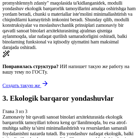
promyshlennyh zdaniy" maqolasida ta'kidlanganidek, modulli
yondashuv ekologik barqarorlik tamoyillarini amalga oshirishga ham
yordam beradi, chunki u materiallar iste'molini minimallashtirish va
chiqindilarni kamaytirish imkonini beradi. Shunday qilib, modulli
konstruksiyalar va moslashuvchanlik prinsiplari zamonaviy bir
qavatli sanoat binolari arxitekturasining ajralmas qismiga
aylanmoqda, ular nafaqat qurilish samaradorligini oshiradi, balki
binolarning funksional va iqtisodiy qiymatini ham maksimal
darajada oshiradi.
Понравилась структура?
ИИ напишет такую же работу на
вашу тему
по ГОСТу.
Создать такую же
3
.
Ekologik barqaror yondashuvlar
Глава
3
из
3
Zamonaviy bir qavatli sanoat binolari arxitekturasida ekologik
barqarorlik tamoyillari tobora keng qo‘llanilmoqda, bu esa atrof-
muhitga salbiy ta’sirni minimallashtirish va resurslardan samarali
foydalanishni nazarda tutadi. Bu yondashuv nafaqat ekologik, balki