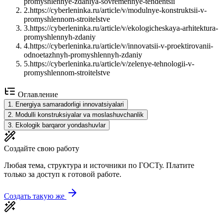
promyshlennye-zdaniya-sovremennye-tendentsii
2
.
https://cyberleninka.ru/article/v/modulnye-konstruktsii-v-
promyshlennom-stroitelstve
3
.
https://cyberleninka.ru/article/v/ekologicheskaya-arhitektura-
promyshlennyh-zdaniy
4
.
https://cyberleninka.ru/article/v/innovatsii-v-proektirovanii-
odnoetazhnyh-promyshlennyh-zdaniy
5
.
https://cyberleninka.ru/article/v/zelenye-tehnologii-v-
promyshlennom-stroitelstve
Оглавление
1
.
Energiya samaradorligi innovatsiyalari
2
.
Modulli konstruksiyalar va moslashuvchanlik
3
.
Ekologik barqaror yondashuvlar
Создайте свою работу
Любая тема, структура и источники по ГОСТу. Платите
только за доступ к готовой работе.
Создать такую же