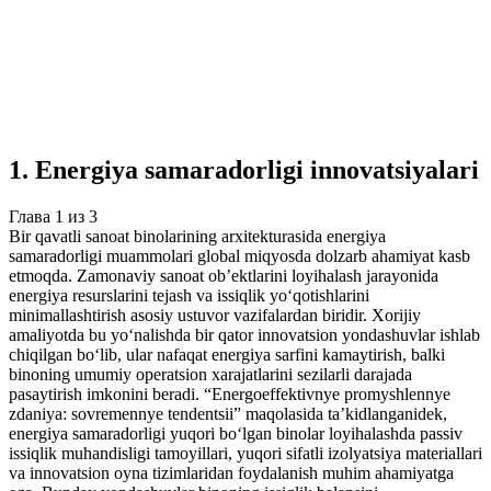
Учебная работа
3 главы
≈5 страниц
5
источников
Создать такую же
Готовая работа по ГОСТу — от 99₽
1
.
Energiya samaradorligi innovatsiyalari
Глава
1
из
3
Bir qavatli sanoat binolarining arxitekturasida energiya
samaradorligi muammolari global miqyosda dolzarb ahamiyat kasb
etmoqda. Zamonaviy sanoat ob’ektlarini loyihalash jarayonida
energiya resurslarini tejash va issiqlik yo‘qotishlarini
minimallashtirish asosiy ustuvor vazifalardan biridir. Xorijiy
amaliyotda bu yo‘nalishda bir qator innovatsion yondashuvlar ishlab
chiqilgan bo‘lib, ular nafaqat energiya sarfini kamaytirish, balki
binoning umumiy operatsion xarajatlarini sezilarli darajada
pasaytirish imkonini beradi. “Energoeffektivnye promyshlennye
zdaniya: sovremennye tendentsii” maqolasida ta’kidlanganidek,
energiya samaradorligi yuqori bo‘lgan binolar loyihalashda passiv
issiqlik muhandisligi tamoyillari, yuqori sifatli izolyatsiya materiallari
va innovatsion oyna tizimlaridan foydalanish muhim ahamiyatga