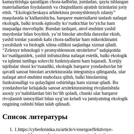
kamaytirishga qaratilgan chora-tadbirlar, jumladan, qayta ishlangan
materiallardan foydalanish va chiqindilarni ajratish tizimlarini joriy
etish. “Ekologicheskaya arhitektura promyshlennyh zdaniy”
maqolasida ta’kidlanishicha, barqaror materiallarni tanlash nafaqat
ekologik, balki texnik-iqtisodiy ko‘rsatkichlar bo‘yicha ham
maqsadga muvofiqdir. Bundan tashqari, atrof-muhitni yashil
maydonlar bilan boyitish, ya’ni binolar atrofida daraxtlar ekish,
yashil tomlar yaratish kabi chora-tadbirlar ham mikroklimatni
yaxshilash va biologik xilma-xillikni saqlashga xizmat qiladi.
“Zelenye tehnologii v promyshlennom stroitelstve” tadqiqotida
ko‘rsatilganidek, yashil infratuzilma nafaqat estetik, balki ekologik
va iqlimni tartibga soluvchi funktsiyalarni ham bajaradi. Xorijiy
tajribalar shuni ko‘rsatadiki, ekologik barqaror yondashuvlar bir
qavatli sanoat binolari arxitekturasida integratsiya qilinganda, ular
nafaqat atrof-muhitni muhofaza qilish, balki binolarning
funksionalligi va qulayligini oshirishga ham xizmat qiladi. Bu
yondashuvlar kelajakda sanoat arxitekturasining rivojlanishida
asosiy yo‘nalishlardan biri bo‘lib qoladi, chunki ular barqaror
rivojlanish tamoyillari bilan uyg‘un keladi va jamiyatning ekologik
ongining oshishi bilan talab qilinadi.
Список литературы
1
.
https://cyberleninka.ru/article/v/energoeffektivnye-