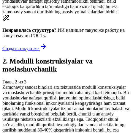
yondashuvlar nafaqat iqtisodiy samaradorlikni oshiradi, balki
ekologik barqarorlikni ta’minlashga ham xizmat qiladi, bu esa
zamonaviy sanoat qurilishining asosiy yo‘nalishlaridan biridir.
Понравилась структура?
ИИ напишет такую же работу на
вашу тему
по ГОСТу.
Создать такую же
2
.
Modulli konstruksiyalar va
moslashuvchanlik
Глава
2
из
3
Zamonaviy sanoat binolari arxitekturasida modulli konstruksiyalar
va moslashuvchanlik prinsiplari muhim ahamiyat kasb etmoqda. Bu
yondashuvlar nafaqat qurilish jarayonini optimallashtirishga, balki
binolarning funksional imkoniyatlarini kengaytirishga ham xizmat
qiladi. Modulli konstruksiyalar tizimi sanoat binolarini loyihalash va
qurishda yangi bosqichni belgilab berdi, chunki u an'anaviy
usullarga nisbatan sezilarli afzalliklarga ega. Tadqiqotlar shuni
ko'rsatadiki, modulli qurilish texnologiyalari sanoat ob'ektlarining
qurilish muddatini 30-40% qisqartirish imkonini beradi, bu esa