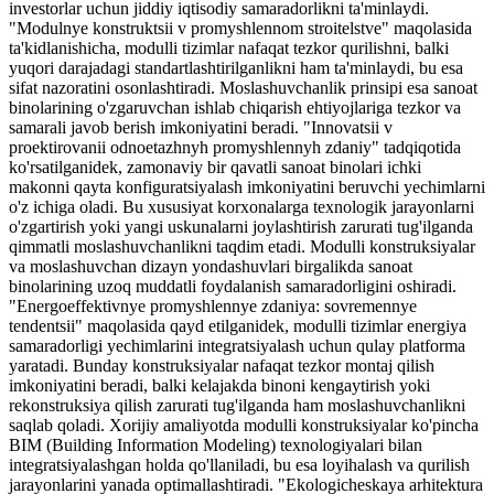
investorlar uchun jiddiy iqtisodiy samaradorlikni ta'minlaydi.
"Modulnye konstruktsii v promyshlennom stroitelstve" maqolasida
ta'kidlanishicha, modulli tizimlar nafaqat tezkor qurilishni, balki
yuqori darajadagi standartlashtirilganlikni ham ta'minlaydi, bu esa
sifat nazoratini osonlashtiradi. Moslashuvchanlik prinsipi esa sanoat
binolarining o'zgaruvchan ishlab chiqarish ehtiyojlariga tezkor va
samarali javob berish imkoniyatini beradi. "Innovatsii v
proektirovanii odnoetazhnyh promyshlennyh zdaniy" tadqiqotida
ko'rsatilganidek, zamonaviy bir qavatli sanoat binolari ichki
makonni qayta konfiguratsiyalash imkoniyatini beruvchi yechimlarni
o'z ichiga oladi. Bu xususiyat korxonalarga texnologik jarayonlarni
o'zgartirish yoki yangi uskunalarni joylashtirish zarurati tug'ilganda
qimmatli moslashuvchanlikni taqdim etadi. Modulli konstruksiyalar
va moslashuvchan dizayn yondashuvlari birgalikda sanoat
binolarining uzoq muddatli foydalanish samaradorligini oshiradi.
"Energoeffektivnye promyshlennye zdaniya: sovremennye
tendentsii" maqolasida qayd etilganidek, modulli tizimlar energiya
samaradorligi yechimlarini integratsiyalash uchun qulay platforma
yaratadi. Bunday konstruksiyalar nafaqat tezkor montaj qilish
imkoniyatini beradi, balki kelajakda binoni kengaytirish yoki
rekonstruksiya qilish zarurati tug'ilganda ham moslashuvchanlikni
saqlab qoladi. Xorijiy amaliyotda modulli konstruksiyalar ko'pincha
BIM (Building Information Modeling) texnologiyalari bilan
integratsiyalashgan holda qo'llaniladi, bu esa loyihalash va qurilish
jarayonlarini yanada optimallashtiradi. "Ekologicheskaya arhitektura