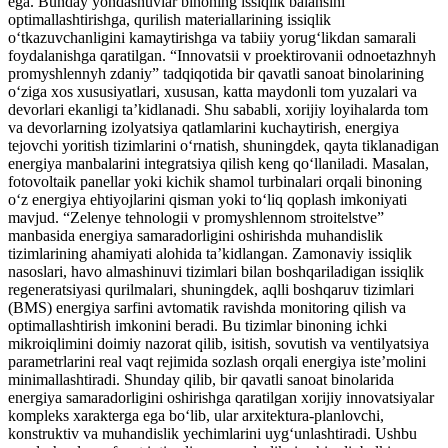
ega. Bunday yondashuvlar binoning issiqlik balansini
optimallashtirishga, qurilish materiallarining issiqlik
o‘tkazuvchanligini kamaytirishga va tabiiy yorug‘likdan samarali
foydalanishga qaratilgan. “Innovatsii v proektirovanii odnoetazhnyh
promyshlennyh zdaniy” tadqiqotida bir qavatli sanoat binolarining
o‘ziga xos xususiyatlari, xususan, katta maydonli tom yuzalari va
devorlari ekanligi ta’kidlanadi. Shu sababli, xorijiy loyihalarda tom
va devorlarning izolyatsiya qatlamlarini kuchaytirish, energiya
tejovchi yoritish tizimlarini o‘rnatish, shuningdek, qayta tiklanadigan
energiya manbalarini integratsiya qilish keng qo‘llaniladi. Masalan,
fotovoltaik panellar yoki kichik shamol turbinalari orqali binoning
o‘z energiya ehtiyojlarini qisman yoki to‘liq qoplash imkoniyati
mavjud. “Zelenye tehnologii v promyshlennom stroitelstve”
manbasida energiya samaradorligini oshirishda muhandislik
tizimlarining ahamiyati alohida ta’kidlangan. Zamonaviy issiqlik
nasoslari, havo almashinuvi tizimlari bilan boshqariladigan issiqlik
regeneratsiyasi qurilmalari, shuningdek, aqlli boshqaruv tizimlari
(BMS) energiya sarfini avtomatik ravishda monitoring qilish va
optimallashtirish imkonini beradi. Bu tizimlar binoning ichki
mikroiqlimini doimiy nazorat qilib, isitish, sovutish va ventilyatsiya
parametrlarini real vaqt rejimida sozlash orqali energiya iste’molini
minimallashtiradi. Shunday qilib, bir qavatli sanoat binolarida
energiya samaradorligini oshirishga qaratilgan xorijiy innovatsiyalar
kompleks xarakterga ega bo‘lib, ular arxitektura-planlovchi,
konstruktiv va muhandislik yechimlarini uyg‘unlashtiradi. Ushbu