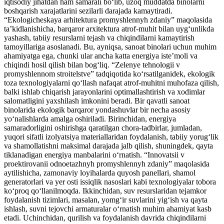
iqtisodiy jihatdan ham samarali bo‘lib, uzoq muddatda binolarni
boshqarish xarajatlarini sezilarli darajada kamaytiradi.
“Ekologicheskaya arhitektura promyshlennyh zdaniy” maqolasida
ta’kidlanishicha, barqaror arxitektura atrof-muhit bilan uyg‘unlikda
yashash, tabiiy resurslarni tejash va chiqindilarni kamaytirish
tamoyillariga asoslanadi. Bu, ayniqsa, sanoat binolari uchun muhim
ahamiyatga ega, chunki ular ancha katta energiya iste’moli va
chiqindi hosil qilish bilan bog‘liq. “Zelenye tehnologii v
promyshlennom stroitelstve” tadqiqotida ko‘rsatilganidek, ekologik
toza texnologiyalarni qo‘llash nafaqat atrof-muhitni muhofaza qilish,
balki ishlab chiqarish jarayonlarini optimallashtirish va xodimlar
salomatligini yaxshilash imkonini beradi. Bir qavatli sanoat
binolarida ekologik barqaror yondashuvlar bir necha asosiy
yo‘nalishlarda amalga oshiriladi. Birinchidan, energiya
samaradorligini oshirishga qaratilgan chora-tadbirlar, jumladan,
yuqori sifatli izolyatsiya materiallaridan foydalanish, tabiiy yorug‘lik
va shamollatishni maksimal darajada jalb qilish, shuningdek, qayta
tiklanadigan energiya manbalarini o‘rnatish. “Innovatsii v
proektirovanii odnoetazhnyh promyshlennyh zdaniy” maqolasida
aytilishicha, zamonaviy loyihalarda quyosh panellari, shamol
generatorlari va yer osti issiqlik nasoslari kabi texnologiyalar tobora
ko‘proq qo‘llanilmoqda. Ikkinchidan, suv resurslaridan tejamkor
foydalanish tizimlari, masalan, yomg‘ir suvlarini yig‘ish va qayta
ishlash, suvni tejovchi armaturalar o‘rnatish muhim ahamiyat kasb
etadi. Uchinchidan, qurilish va foydalanish davrida chiqindilarni