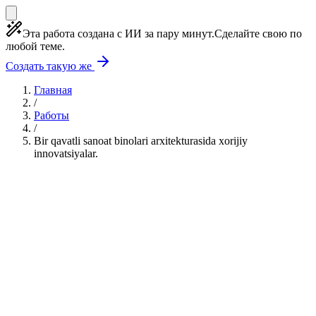
Эта работа создана с ИИ за пару минут.
Сделайте свою по
любой теме.
Создать такую же
Главная
/
Работы
/
Bir qavatli sanoat binolari arxitekturasida xorijiy
innovatsiyalar.