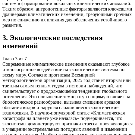
систем в формировании локальных климатических аномалий.
Таким образом, антропогенные факторы являются ключевыми
драйверами климатических изменений, требующими срочных
мер по снижению их влияния для обеспечения устойчивого
развития.
3
.
Экологические последствия
изменений
Глава
3
из
7
Современные климатические изменения оказывают глубокое
и многогранное воздействие на экологические системы по
всему миру. Согласно прогнозам Всемирной
метеорологической организации, 2025 год станет вторым или
третьим самым теплым годом в истории наблюдений, что
свидетельствует о продолжающейся тенденции глобального
потепления. Это повышение температур напрямую влияет на
биологическое разнообразие, вызывая смещение ареалов
обитания видов и нарушая сложившиеся экологические
взаимосвязи. В научно-популярной статье «Климатическая
катастрофа на планете уже началась» подчеркивается, что
экосистемы демонстрируют признаки стресса, проявляющиеся
в учащении экстремальных погодных явлений и изменении
сезонных циклов. Особую тревогу вызывает ускорение таяния