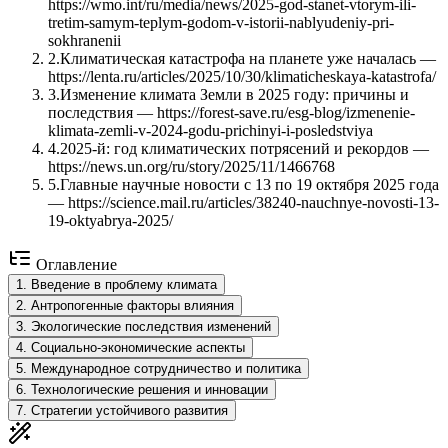
https://wmo.int/ru/media/news/2025-god-stanet-vtorym-ili-
tretim-samym-teplym-godom-v-istorii-nablyudeniy-pri-
sokhranenii
2
.
Климатическая катастрофа на планете уже началась —
https://lenta.ru/articles/2025/10/30/klimaticheskaya-katastrofa/
3
.
Изменение климата Земли в 2025 году: причины и
последствия — https://forest-save.ru/esg-blog/izmenenie-
klimata-zemli-v-2024-godu-prichinyi-i-posledstviya
4
.
2025-й: год климатических потрясений и рекордов —
https://news.un.org/ru/story/2025/11/1466768
5
.
Главные научные новости с 13 по 19 октября 2025 года
— https://science.mail.ru/articles/38240-nauchnye-novosti-13-
19-oktyabrya-2025/
Оглавление
1
.
Введение в проблему климата
2
.
Антропогенные факторы влияния
3
.
Экологические последствия изменений
4
.
Социально-экономические аспекты
5
.
Международное сотрудничество и политика
6
.
Технологические решения и инновации
7
.
Стратегии устойчивого развития