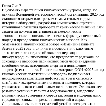
Глава
7
из
7
В условиях нарастающей климатической угрозы, когда, по
данным Всемирной метеорологической организации, 2025 год
становится вторым или третьим самым теплым годом в
истории наблюдений, разработка комплексных стратегий
устойчивого развития приобретает критическое значение. Эти
стратегии должны интегрировать экологические,
экономические и социальные аспекты, формируя целостный
подход к преодолению климатических вызовов. Как
отмечается в аналитическом обзоре «Изменение климата
Земли в 2025 году: причины и последствия», ключевым
элементом таких стратегий является переход к
низкоуглеродной экономике, что предполагает радикальное
сокращение выбросов парниковых газов через внедрение
возобновляемых источников энергии и повышение
энергоэффективности. Новостной материал ООН «2025-й: год
климатических потрясений и рекордов» подчеркивает
необходимость адаптации инфраструктуры и сельского
хозяйства к экстремальным погодным явлениям, которые
учащаются в связи с глобальным потеплением. Это включает
развитие устойчивых систем водоснабжения, внедрение
климатически устойчивых сортов растений и модернизацию
городов для снижения рисков наводнений и жары.
Социальный компонент стратегий устойчивого развития