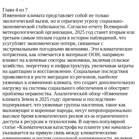
Глава
4
из
7
Изменение климата представляет собой не только
экологический вызов, но и серьезную угрозу социально-
экономической стабильности. Согласно отчету Всемирной
метеорологической организации, 2025 год станет вторым или
третьим самым теплым годом в истории наблюдений, что
усугубляет экономические потери, связанные с
экстремальными погодными явлениями. Эти климатические
потрясения, как отмечается в материале ООН, напрямую
влияют на ключевые секторы экономики, включая сельское
хозяйство, энергетику и инфраструктуру, увеличивая затраты
на адаптацию и восстановление. Социальные последствия
проявляются в росте миграции из регионов, наиболее
уязвимых к изменению климата, что создает дополнительную
нагрузку на системы социального обеспечения и обостряет
проблемы неравенства. Аналитический обзор «Изменение
климата Земли в 2025 году: причины и последствия»
подчеркивает, что уязвимые группы населения, такие как
малоимущие и коренные народы, несут непропорционально
высокое бремя климатических рисков из-за ограниченного
доступа к ресурсам и технологиям. В научно-популярной
статье «Климатическая катастрофа на планете уже началась»
указывается на прямую связь между климатическими
изменениями и ростом социальной напряженности, включая