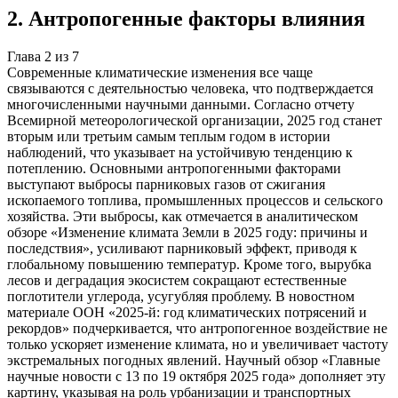
2
.
Антропогенные факторы влияния
Глава
2
из
7
Современные климатические изменения все чаще
связываются с деятельностью человека, что подтверждается
многочисленными научными данными. Согласно отчету
Всемирной метеорологической организации, 2025 год станет
вторым или третьим самым теплым годом в истории
наблюдений, что указывает на устойчивую тенденцию к
потеплению. Основными антропогенными факторами
выступают выбросы парниковых газов от сжигания
ископаемого топлива, промышленных процессов и сельского
хозяйства. Эти выбросы, как отмечается в аналитическом
обзоре «Изменение климата Земли в 2025 году: причины и
последствия», усиливают парниковый эффект, приводя к
глобальному повышению температур. Кроме того, вырубка
лесов и деградация экосистем сокращают естественные
поглотители углерода, усугубляя проблему. В новостном
материале ООН «2025-й: год климатических потрясений и
рекордов» подчеркивается, что антропогенное воздействие не
только ускоряет изменение климата, но и увеличивает частоту
экстремальных погодных явлений. Научный обзор «Главные
научные новости с 13 по 19 октября 2025 года» дополняет эту
картину, указывая на роль урбанизации и транспортных