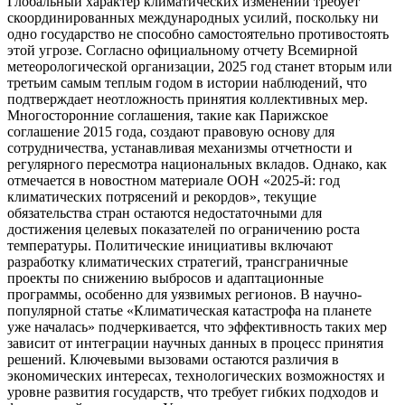
Глобальный характер климатических изменений требует
скоординированных международных усилий, поскольку ни
одно государство не способно самостоятельно противостоять
этой угрозе. Согласно официальному отчету Всемирной
метеорологической организации, 2025 год станет вторым или
третьим самым теплым годом в истории наблюдений, что
подтверждает неотложность принятия коллективных мер.
Многосторонние соглашения, такие как Парижское
соглашение 2015 года, создают правовую основу для
сотрудничества, устанавливая механизмы отчетности и
регулярного пересмотра национальных вкладов. Однако, как
отмечается в новостном материале ООН «2025-й: год
климатических потрясений и рекордов», текущие
обязательства стран остаются недостаточными для
достижения целевых показателей по ограничению роста
температуры. Политические инициативы включают
разработку климатических стратегий, трансграничные
проекты по снижению выбросов и адаптационные
программы, особенно для уязвимых регионов. В научно-
популярной статье «Климатическая катастрофа на планете
уже началась» подчеркивается, что эффективность таких мер
зависит от интеграции научных данных в процесс принятия
решений. Ключевыми вызовами остаются различия в
экономических интересах, технологических возможностях и
уровне развития государств, что требует гибких подходов и