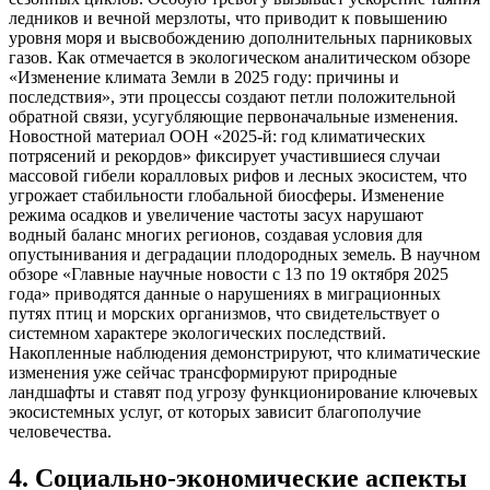
ледников и вечной мерзлоты, что приводит к повышению
уровня моря и высвобождению дополнительных парниковых
газов. Как отмечается в экологическом аналитическом обзоре
«Изменение климата Земли в 2025 году: причины и
последствия», эти процессы создают петли положительной
обратной связи, усугубляющие первоначальные изменения.
Новостной материал ООН «2025-й: год климатических
потрясений и рекордов» фиксирует участившиеся случаи
массовой гибели коралловых рифов и лесных экосистем, что
угрожает стабильности глобальной биосферы. Изменение
режима осадков и увеличение частоты засух нарушают
водный баланс многих регионов, создавая условия для
опустынивания и деградации плодородных земель. В научном
обзоре «Главные научные новости с 13 по 19 октября 2025
года» приводятся данные о нарушениях в миграционных
путях птиц и морских организмов, что свидетельствует о
системном характере экологических последствий.
Накопленные наблюдения демонстрируют, что климатические
изменения уже сейчас трансформируют природные
ландшафты и ставят под угрозу функционирование ключевых
экосистемных услуг, от которых зависит благополучие
человечества.
4
.
Социально-экономические аспекты