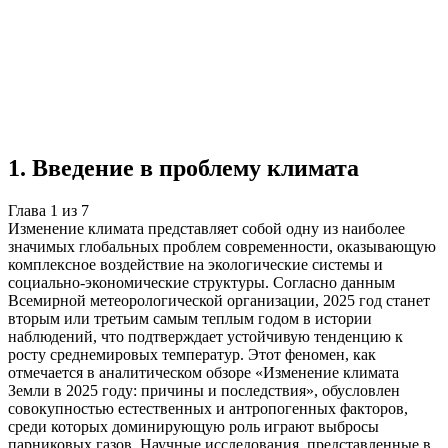
Учебная работа
7 глав
≈7 страниц
5 источников
Создать такую же
Готовая работа по ГОСТу — от 99₽
1
.
Введение в проблему климата
Глава
1
из
7
Изменение климата представляет собой одну из наиболее
значимых глобальных проблем современности, оказывающую
комплексное воздействие на экологические системы и
социально-экономические структуры. Согласно данным
Всемирной метеорологической организации, 2025 год станет
вторым или третьим самым теплым годом в истории
наблюдений, что подтверждает устойчивую тенденцию к
росту среднемировых температур. Этот феномен, как
отмечается в аналитическом обзоре «Изменение климата
Земли в 2025 году: причины и последствия», обусловлен
совокупностью естественных и антропогенных факторов,
среди которых доминирующую роль играют выбросы
парниковых газов. Научные исследования, представленные в