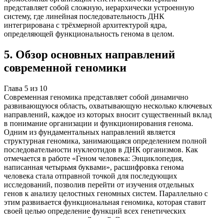
представляет собой сложную, иерархически устроенную
систему, где линейная последовательность ДНК
интегрирована с трёхмерной архитектурой ядра,
определяющей функциональность генома в целом.
5
.
Обзор основных направлений
современной геномики
Глава
5
из
10
Современная геномика представляет собой динамично
развивающуюся область, охватывающую несколько ключевых
направлений, каждое из которых вносит существенный вклад
в понимание организации и функционирования генома.
Одним из фундаментальных направлений является
структурная геномика, занимающаяся определением полной
последовательности нуклеотидов в ДНК организмов. Как
отмечается в работе «Геном человека: Энциклопедия,
написанная четырьмя буквами», расшифровка генома
человека стала отправной точкой для последующих
исследований, позволив перейти от изучения отдельных
генов к анализу целостных геномных систем. Параллельно с
этим развивается функциональная геномика, которая ставит
своей целью определение функций всех генетических