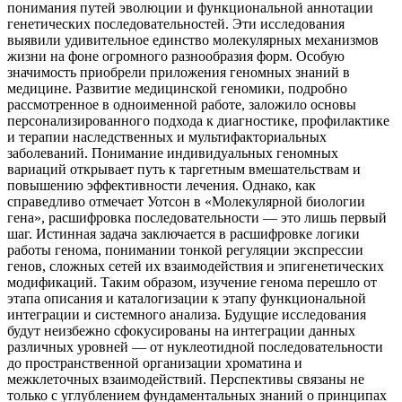
понимания путей эволюции и функциональной аннотации
генетических последовательностей. Эти исследования
выявили удивительное единство молекулярных механизмов
жизни на фоне огромного разнообразия форм. Особую
значимость приобрели приложения геномных знаний в
медицине. Развитие медицинской геномики, подробно
рассмотренное в одноименной работе, заложило основы
персонализированного подхода к диагностике, профилактике
и терапии наследственных и мультифакториальных
заболеваний. Понимание индивидуальных геномных
вариаций открывает путь к таргетным вмешательствам и
повышению эффективности лечения. Однако, как
справедливо отмечает Уотсон в «Молекулярной биологии
гена», расшифровка последовательности — это лишь первый
шаг. Истинная задача заключается в расшифровке логики
работы генома, понимании тонкой регуляции экспрессии
генов, сложных сетей их взаимодействия и эпигенетических
модификаций. Таким образом, изучение генома перешло от
этапа описания и каталогизации к этапу функциональной
интеграции и системного анализа. Будущие исследования
будут неизбежно сфокусированы на интеграции данных
различных уровней — от нуклеотидной последовательности
до пространственной организации хроматина и
межклеточных взаимодействий. Перспективы связаны не
только с углублением фундаментальных знаний о принципах