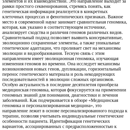
элементов и их взаимодействий. Это направление выходит за
рамки простого секвенирования, стремясь понять, как
генетическая информация реализуется в конкретных
клеточных процессах и фенотипических признаках. Важное
место в современной науке занимает сравнительная геномика,
которая, как указано в соответствующем источнике,
анализирует сходства и различия геномов различных видов.
Сравнительный подход позволяет выявить консервативные,
эволюционно сохраненные элементы, а также уникальные
генетические адаптации, что проливает свет на механизмы
эволюции и видообразования. Тесную связь с этим
направлением имеет эволюционная геномика, изучающая
изменения геномов во времени. Она исследует механизмы
возникновения новых генов, дупликации, горизонтальный
перенос генетического материала и роль некодирующих
последовательностей в эволюции сложных организмов.
Особую актуальность в последние десятилетия приобрела
медицинская геномика, которая фокусируется на применении
геномных знаний для понимания, диагностики и лечения
заболеваний. Как подчеркивается в обзоре «Медицинская
геномика и персонализированная медицина», это
направление лежит в основе персонализированного подхода к
терапии, позволяя учитывать индивидуальные генетические
особенности пациента. Идентификация генетических
вариантов, ассоциированных с предрасположенностью к