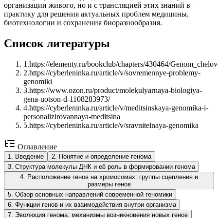
организации живого, но и с трансляцией этих знаний в
практику для решения актуальных проблем медицины,
биотехнологии и сохранения биоразнообразия.
Список литературы
1
.
https://elementy.ru/bookclub/chapters/430464/Genom_chel
2
.
https://cyberleninka.ru/article/v/sovremennye-problemy-
genomiki
3
.
https://www.ozon.ru/product/molekulyarnaya-biologiya-
gena-uotson-d-1108283973/
4
.
https://cyberleninka.ru/article/v/meditsinskaya-genomika-i-
personalizirovannaya-meditsina
5
.
https://cyberleninka.ru/article/v/sravnitelnaya-genomika
Оглавление
1
.
Введение
2
.
Понятие и определение генома
3
.
Структура молекулы ДНК и её роль в формировании генома
4
.
Расположение генов на хромосомах: группы сцепления и
размеры генов
5
.
Обзор основных направлений современной геномики
6
.
Функции генов и их взаимодействия внутри организма
7
.
Эволюция генома: механизмы возникновения новых генов