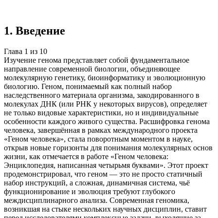
источников
Создать такую же
Готовая работа по ГОСТу — от 99₽
1
.
Введение
Глава
1
из
10
Изучение генома представляет собой фундаментальное
направление современной биологии, объединяющее
молекулярную генетику, биоинформатику и эволюционную
биологию. Геном, понимаемый как полный набор
наследственного материала организма, закодированного в
молекулах ДНК (или РНК у некоторых вирусов), определяет
не только видовые характеристики, но и индивидуальные
особенности каждого живого существа. Расшифровка генома
человека, завершённая в рамках международного проекта
«Геном человека», стала поворотным моментом в науке,
открыв новые горизонты для понимания молекулярных основ
жизни, как отмечается в работе «Геном человека:
Энциклопедия, написанная четырьмя буквами». Этот проект
продемонстрировал, что геном — это не просто статичный
набор инструкций, а сложная, динамичная система, чьё
функционирование и эволюция требуют глубокого
междисциплинарного анализа. Современная геномика,
возникшая на стыке нескольких научных дисциплин, ставит
перед исследователями комплексные задачи, выходящие за