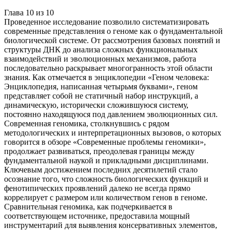
Глава
10
из
10
Проведенное исследование позволило систематизировать
современные представления о геноме как о фундаментальной
биологической системе. От рассмотрения базовых понятий и
структуры ДНК до анализа сложных функциональных
взаимодействий и эволюционных механизмов, работа
последовательно раскрывает многогранность этой области
знания. Как отмечается в энциклопедии «Геном человека:
Энциклопедия, написанная четырьмя буквами», геном
представляет собой не статичный набор инструкций, а
динамическую, исторически сложившуюся систему,
постоянно находящуюся под давлением эволюционных сил.
Современная геномика, столкнувшись с рядом
методологических и интерпретационных вызовов, о которых
говорится в обзоре «Современные проблемы геномики»,
продолжает развиваться, преодолевая границы между
фундаментальной наукой и прикладными дисциплинами.
Ключевым достижением последних десятилетий стало
осознание того, что сложность биологических функций и
фенотипических проявлений далеко не всегда прямо
коррелирует с размером или количеством генов в геноме.
Сравнительная геномика, как подчеркивается в
соответствующем источнике, предоставила мощный
инструментарий для выявления консервативных элементов,