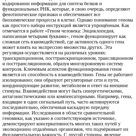
кодировании информации для синтеза белков и
функциональных РНК, которые, в свою очередь, определяют
фенотипические признаки и обеспечивают все
биохимические процессы в клетке. Однако понимание генома
как простого набора инструкций является упрощённым. Как
отмечается в работе «Геном человека: Энциклопедия,
написанная четырьмя буквами», геном функционирует как
сложная сеть взаимодействий, где активность одного гена
может влиять на экспрессию множества других. Эта
регуляция осуществляется на различных уровнях:
транскрипционном, посттранскрипционном, трансляционном
и посттрансляционном, образуя многоуровневую систему
контроля. Ключевым аспектом функционирования генов
является их способность к взаимодействию. Гены не работают
изолированно; они образуют регуляторные сети и пути,
координирующие развитие, метаболизм и ответ на внешние
стимулы. Взаимодействия могут быть синергетическими,
антагонистическими или компенсаторными. Например, гены,
входящие в один сигнальный путь, часто активируются
последовательно, обеспечивая каскадную передачу
информации. Исследования в области сравнительной
геномики, как указано в соответствующем источнике,
демонстрируют консервативность многих таких путей у
эволюционно отдалённых организмов, что подчёркивает их
фундаментальную важность. С другой стороны, явление