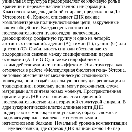
уникальная структура предопределяет её ключевую роль в
хранении и передаче наследственной информации.
Классическая модель двойной спирали, предложенная Дж.
Уотсоном и Ф. Криком, описывает ДНК как две
комплементарные полинуклеотидные цепи, закрученные
вокруг общей оси. Каждая цепь состоит из
последовательности нуклеотидов, включающих
дезоксирибозу, фосфатную группу и одно из четырёх
азотистых оснований: аденин (A), тимин (T), гуанин (G) или
цитозин (C). Стабильность спирали обеспечивается
водородными связями между специфическими парами
оснований (A-T и G-C), а также гидрофобными
взаимодействиями и стэкинг-эффектом. Эта структура, как
отмечается в работе «Молекулярная биология гена» Уотсона,
не только обеспечивает механическую стабильность
молекулы, но и создаёт идеальную основу для репликации и
транскрипции, поскольку цепи могут расходиться, служа
матрицами для синтеза новых молекул. Пространственная
организация ДНК не ограничивается первичной
последовательностью или вторичной структурой спирали. В
ядре эукариотической клетки длинные нити ДНК
подвергаются многократной упаковке, образуя сложные
надмолекулярные комплексы с гистоновыми и
негистоновыми белками. Начальный уровень компактизации
— нуклеосомный, где отрезок ДНК длиной около 146 пар