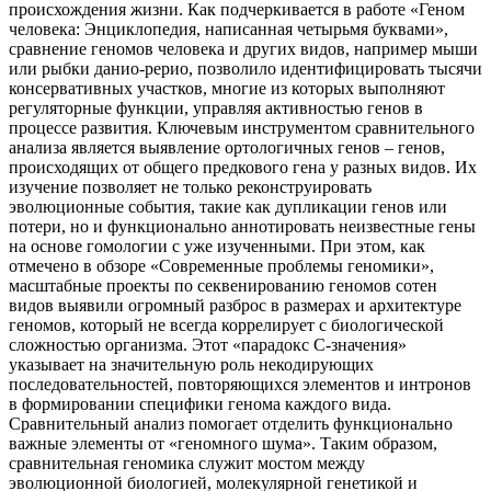
происхождения жизни. Как подчеркивается в работе «Геном
человека: Энциклопедия, написанная четырьмя буквами»,
сравнение геномов человека и других видов, например мыши
или рыбки данио-рерио, позволило идентифицировать тысячи
консервативных участков, многие из которых выполняют
регуляторные функции, управляя активностью генов в
процессе развития. Ключевым инструментом сравнительного
анализа является выявление ортологичных генов – генов,
происходящих от общего предкового гена у разных видов. Их
изучение позволяет не только реконструировать
эволюционные события, такие как дупликации генов или
потери, но и функционально аннотировать неизвестные гены
на основе гомологии с уже изученными. При этом, как
отмечено в обзоре «Современные проблемы геномики»,
масштабные проекты по секвенированию геномов сотен
видов выявили огромный разброс в размерах и архитектуре
геномов, который не всегда коррелирует с биологической
сложностью организма. Этот «парадокс С-значения»
указывает на значительную роль некодирующих
последовательностей, повторяющихся элементов и интронов
в формировании специфики генома каждого вида.
Сравнительный анализ помогает отделить функционально
важные элементы от «геномного шума». Таким образом,
сравнительная геномика служит мостом между
эволюционной биологией, молекулярной генетикой и