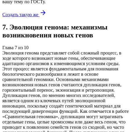
вашу тему
по ГОСТу.
Создать такую же
7
.
Эволюция генома: механизмы
возникновения новых генов
Глава
7
из
10
Эволюция генома представляет собой сложный процесс, в
ходе которого возникают новые гены, обеспечивающие
адаптацию организмов к изменяющимся условиям среды.
Этот процесс является фундаментальным для понимания
биологического разнообразия и лежит в основе
сравнительной геномики. Основными механизмами
возникновения новых генов считаются дупликация генов,
горизонтальный перенос, экзонизация и ретропозиция.
Дупликация генов, по мнению многих исследователей,
является одним из ключевых путей эволюционной
инновации, поскольку создаёт генетический материал для
последующей дивергенции функций. Как отмечается в работе
«Сравнительная геномика», дупликации могут затрагивать
отдельные гены, целые хромосомы или даже весь геном, что
приводит к появлению семейств генов со сходной, но часто