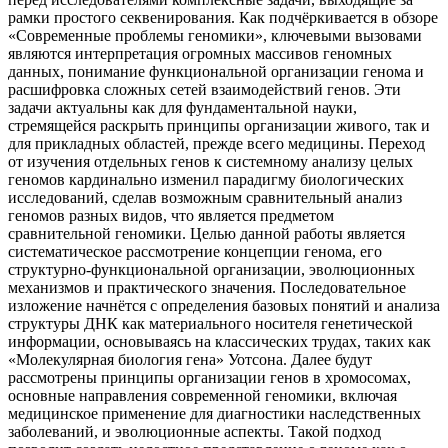
рамки простого секвенирования. Как подчёркивается в обзоре
«Современные проблемы геномики», ключевыми вызовами
являются интерпретация огромных массивов геномных
данных, понимание функциональной организации генома и
расшифровка сложных сетей взаимодействий генов. Эти
задачи актуальны как для фундаментальной науки,
стремящейся раскрыть принципы организации живого, так и
для прикладных областей, прежде всего медицины. Переход
от изучения отдельных генов к системному анализу целых
геномов кардинально изменил парадигму биологических
исследований, сделав возможным сравнительный анализ
геномов разных видов, что является предметом
сравнительной геномики. Целью данной работы является
систематическое рассмотрение концепции генома, его
структурно-функциональной организации, эволюционных
механизмов и практического значения. Последовательное
изложение начнётся с определения базовых понятий и анализа
структуры ДНК как материального носителя генетической
информации, основываясь на классических трудах, таких как
«Молекулярная биология гена» Уотсона. Далее будут
рассмотрены принципы организации генов в хромосомах,
основные направления современной геномики, включая
медицинское применение для диагностики наследственных
заболеваний, и эволюционные аспекты. Такой подход