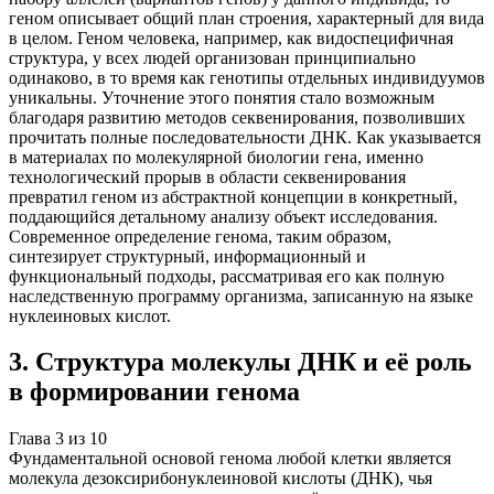
геном описывает общий план строения, характерный для вида
в целом. Геном человека, например, как видоспецифичная
структура, у всех людей организован принципиально
одинаково, в то время как генотипы отдельных индивидуумов
уникальны. Уточнение этого понятия стало возможным
благодаря развитию методов секвенирования, позволивших
прочитать полные последовательности ДНК. Как указывается
в материалах по молекулярной биологии гена, именно
технологический прорыв в области секвенирования
превратил геном из абстрактной концепции в конкретный,
поддающийся детальному анализу объект исследования.
Современное определение генома, таким образом,
синтезирует структурный, информационный и
функциональный подходы, рассматривая его как полную
наследственную программу организма, записанную на языке
нуклеиновых кислот.
3
.
Структура молекулы ДНК и её роль
в формировании генома
Глава
3
из
10
Фундаментальной основой генома любой клетки является
молекула дезоксирибонуклеиновой кислоты (ДНК), чья