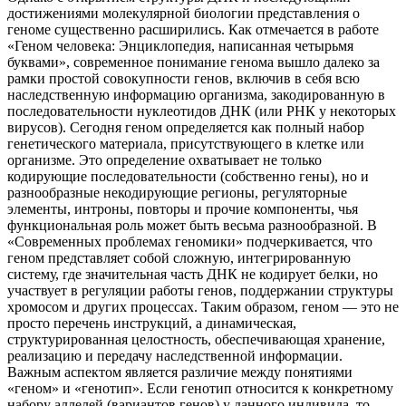
достижениями молекулярной биологии представления о
геноме существенно расширились. Как отмечается в работе
«Геном человека: Энциклопедия, написанная четырьмя
буквами», современное понимание генома вышло далеко за
рамки простой совокупности генов, включив в себя всю
наследственную информацию организма, закодированную в
последовательности нуклеотидов ДНК (или РНК у некоторых
вирусов). Сегодня геном определяется как полный набор
генетического материала, присутствующего в клетке или
организме. Это определение охватывает не только
кодирующие последовательности (собственно гены), но и
разнообразные некодирующие регионы, регуляторные
элементы, интроны, повторы и прочие компоненты, чья
функциональная роль может быть весьма разнообразной. В
«Современных проблемах геномики» подчеркивается, что
геном представляет собой сложную, интегрированную
систему, где значительная часть ДНК не кодирует белки, но
участвует в регуляции работы генов, поддержании структуры
хромосом и других процессах. Таким образом, геном — это не
просто перечень инструкций, а динамическая,
структурированная целостность, обеспечивающая хранение,
реализацию и передачу наследственной информации.
Важным аспектом является различие между понятиями
«геном» и «генотип». Если генотип относится к конкретному
набору аллелей (вариантов генов) у данного индивида, то