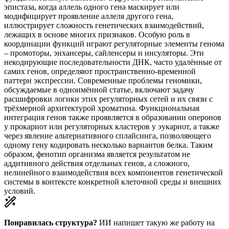
эпистаза, когда аллель одного гена маскирует или
модифицирует проявление аллеля другого гена,
иллюстрирует сложность генетических взаимодействий,
лежащих в основе многих признаков. Особую роль в
координации функций играют регуляторные элементы генома
– промоторы, энхансеры, сайленсеры и инсуляторы. Эти
некодирующие последовательности ДНК, часто удалённые от
самих генов, определяют пространственно-временной
паттерн экспрессии. Современные проблемы геномики,
обсуждаемые в одноимённой статье, включают задачу
расшифровки логики этих регуляторных сетей и их связи с
трёхмерной архитектурой хроматина. Функциональная
интеграция генов также проявляется в образовании оперонов
у прокариот или регуляторных кластеров у эукариот, а также
через явление альтернативного сплайсинга, позволяющего
одному гену кодировать несколько вариантов белка. Таким
образом, фенотип организма является результатом не
аддитивного действия отдельных генов, а сложного,
нелинейного взаимодействия всех компонентов генетической
системы в контексте конкретной клеточной среды и внешних
условий.
Понравилась структура?
ИИ напишет такую же работу на