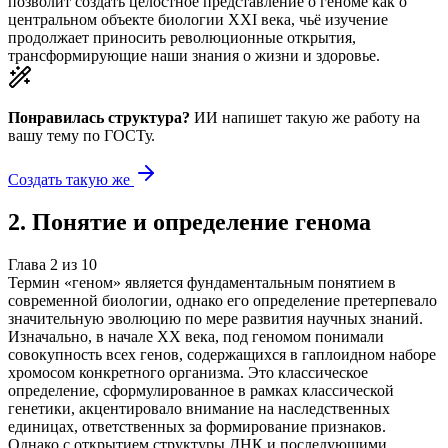
позволит создать целостное представление о геноме как о
центральном объекте биологии XXI века, чьё изучение
продолжает приносить революционные открытия,
трансформирующие наши знания о жизни и здоровье.
Понравилась структура?
ИИ напишет такую же работу на
вашу тему
по ГОСТу.
Создать такую же
2
.
Понятие и определение генома
Глава
2
из
10
Термин «геном» является фундаментальным понятием в
современной биологии, однако его определение претерпевало
значительную эволюцию по мере развития научных знаний.
Изначально, в начале XX века, под геномом понимали
совокупность всех генов, содержащихся в гаплоидном наборе
хромосом конкретного организма. Это классическое
определение, сформулированное в рамках классической
генетики, акцентировало внимание на наследственных
единицах, ответственных за формирование признаков.
Однако с открытием структуры ДНК и последующими