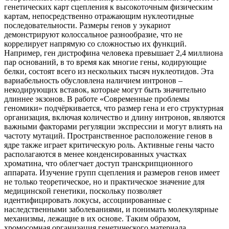
генетических карт сцепления к высокоточным физическим
картам, непосредственно отражающим нуклеотидные
последовательности. Размеры генов у эукариот
демонстрируют колоссальное разнообразие, что не
коррелирует напрямую со сложностью их функций.
Например, ген дистрофина человека превышает 2,4 миллиона
пар оснований, в то время как многие гены, кодирующие
белки, состоят всего из нескольких тысяч нуклеотидов. Эта
вариабельность обусловлена наличием интронов –
некодирующих вставок, которые могут быть значительно
длиннее экзонов. В работе «Современные проблемы
геномики» подчёркивается, что размер гена и его структурная
организация, включая количество и длину интронов, являются
важными факторами регуляции экспрессии и могут влиять на
частоту мутаций. Пространственное расположение генов в
ядре также играет критическую роль. Активные гены часто
располагаются в менее конденсированных участках
хроматина, что облегчает доступ транскрипционного
аппарата. Изучение групп сцепления и размеров генов имеет
не только теоретическое, но и практическое значение для
медицинской генетики, поскольку позволяет
идентифицировать локусы, ассоциированные с
наследственными заболеваниями, и понимать молекулярные
механизмы, лежащие в их основе. Таким образом,
хромосомная организация генетического материала