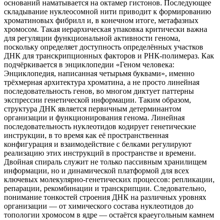
оснований наматывается на октамер гистонов. Последующее
складывание нуклеосомной нити приводит к формированию
хроматиновых фибрилл и, в конечном итоге, метафазных
хромосом. Такая иерархическая упаковка критически важна
для регуляции функциональной активности генома,
поскольку определяет доступность определённых участков
ДНК для транскрипционных факторов и РНК-полимераз. Как
подчёркивается в энциклопедии «Геном человека:
Энциклопедия, написанная четырьмя буквами», именно
трёхмерная архитектура хроматина, а не просто линейная
последовательность генов, во многом диктует паттерны
экспрессии генетической информации. Таким образом,
структура ДНК является первичным детерминантом
организации и функционирования генома. Линейная
последовательность нуклеотидов кодирует генетические
инструкции, в то время как её пространственная
конфигурация и взаимодействие с белками регулируют
реализацию этих инструкций в пространстве и времени.
Двойная спираль служит не только пассивным хранилищем
информации, но и динамической платформой для всех
ключевых молекулярно-генетических процессов: репликации,
репарации, рекомбинации и транскрипции. Следовательно,
понимание тонкостей строения ДНК на различных уровнях
организации — от химического состава нуклеотидов до
топологии хромосом в ядре — остаётся краеугольным камнем