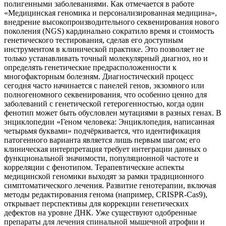
полигенными заболеваниями. Как отмечается в работе
«Медицинская геномика и персонализированная медицина»,
внедрение высокопроизводительного секвенирования нового
поколения (NGS) кардинально сократило время и стоимость
генетического тестирования, сделав его доступным
инструментом в клинической практике. Это позволяет не
только устанавливать точный молекулярный диагноз, но и
определять генетические предрасположенности к
многофакторным болезням. Диагностический процесс
сегодня часто начинается с панелей генов, экзомного или
полногеномного секвенирования, что особенно ценно для
заболеваний с генетической гетерогенностью, когда один
фенотип может быть обусловлен мутациями в разных генах. В
энциклопедии «Геном человека: Энциклопедия, написанная
четырьмя буквами» подчёркивается, что идентификация
патогенного варианта является лишь первым шагом; его
клиническая интерпретация требует интеграции данных о
функциональной значимости, популяционной частоте и
корреляции с фенотипом. Терапевтические аспекты
медицинской геномики выходят за рамки традиционного
симптоматического лечения. Развитие генотерапии, включая
методы редактирования генома (например, CRISPR-Cas9),
открывает перспективы для коррекции генетических
дефектов на уровне ДНК. Уже существуют одобренные
препараты для лечения спинальной мышечной атрофии и