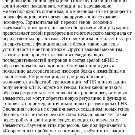
специализированной функцией. После дупликации один из
копий может накапливать мутации, не нарушающие
жизнеспособность организма, и в конечном итоге приобрести
новую функцию, в то время как другая копия сохраняет
исходную. Горизонтальный перенос генов, особенно
значимый у прокариот, но также обнаруженный и у эукариот,
представляет собой приобретение генетического материала от
неродственных организмов. Этот механизм позволяет быстро
внедрять целые функциональные блоки, такие как гены
устойчивости к антибиотикам. Другой важный механизм –
экзонизация, процесс включения некодирующих
последовательностей интронов в состав зрелой мРНК с
образованием новых экзонов. Это может приводить к
появлению альтернативных изоформ белка с изменёнными
свойствами. Ретропозиция, или ретродупликация,
заключается в обратной транскрипции мРНК и интеграции
полученной кДНК обратно в геном. Возникающие таким
образом ретрогены часто лишены интронов и регуляторных
элементов, но могут обретать новую регуляцию и функцию,
становясь, например, источником новых регуляторных РНК.
Эволюция генома не ограничивается созданием новых генов
de novo, что считается редким событием, но включает также
перестройку и кооптацию существующих генетических
элементов. Изучение этих процессов, как подчёркивается в
«Современных проблемах геномики», требует интеграции