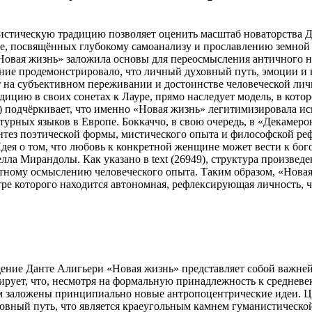
тическую традицию позволяет оценить масштаб новаторства Дан
ке, посвящённых глубокому самоанализу и прославлению земной
 «Новая жизнь» заложила основы для переосмысления античного 
ение продемонстрировало, что личный духовный путь, эмоции и
т на субъективном переживании и достоинстве человеческой ли
ицию в своих сонетах к Лауре, прямо наследует модель, в кото
48) подчёркивает, что именно «Новая жизнь» легитимизировала 
урных языков в Европе. Боккаччо, в свою очередь, в «Декамеро
синтез поэтической формы, мистического опыта и философской р
Идея о том, что любовь к конкретной женщине может вести к бо
 Мирандолы. Как указано в text (26949), структура произведе
тному осмыслению человеческого опыта. Таким образом, «Новая
ре которого находится автономная, рефлексирующая личность, 
дение Данте Алигьери «Новая жизнь» представляет собой важне
ирует, что, несмотря на формальную принадлежность к средневе
нем заложены принципиально новые антропоцентрические идеи. 
овный путь, что является краеугольным камнем гуманистической 