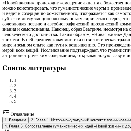
«Новой жизни» происходит «смещение акцента с божественно
можно констатировать, что гуманистические черты в произведе
и ведет к созерцанию божественного, изображается как самос
субъективному эмоциональному опыту лирического героя, что о
сочетающая поэзию и автобиографический прозаический коммен
знания и самопознания. Наконец, образ Беатриче, несмотря на
человеческого достоинства. Таким образом, «Новая жизнь» Да
эпохами. В ней средневековая мистика и схоластическая трад
мире и земном опыте как пути к возвышению. Это произведение
мерой всех вещей. Исследование подтверждает, что гуманисти
антропоцентрическим содержанием, открывая новую главу в ис
Список литературы
1
.
2
.
3
.
4
.
5
.
Оглавление
1
.
Введение
2
.
Глава 1. Историко‑культурный контекст возникновен
4
.
Глава 3. Сопоставление гуманистических идей «Новой жизни» с др