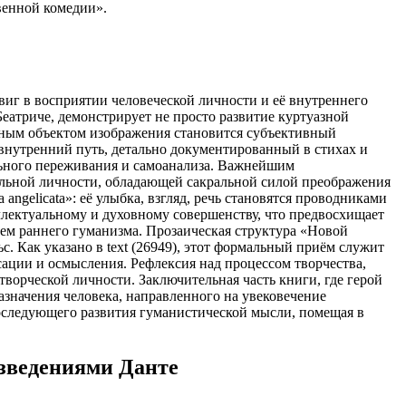
венной комедии».
иг в восприятии человеческой личности и её внутреннего
еатриче, демонстрирует не просто развитие куртуазной
льным объектом изображения становится субъективный
 внутренний путь, детально документированный в стихах и
льного переживания и самоанализа. Важнейшим
альной личности, обладающей сакральной силой преображения
angelicata»: её улыбка, взгляд, речь становятся проводниками
ллектуальному и духовному совершенству, что предвосхищает
ем раннего гуманизма. Прозаическая структура «Новой
. Как указано в text (26949), этот формальный приём служит
сации и осмысления. Рефлексия над процессом творчества,
ворческой личности. Заключительная часть книги, где герой
азначения человека, направленного на увековечение
оследующего развития гуманистической мысли, помещая в
изведениями Данте