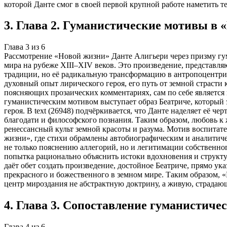
которой Данте смог в своей первой крупной работе наметить т
3
.
Глава 2. Гуманистические мотивы в 
Глава
3
из
6
Рассмотрение «Новой жизни» Данте Алигьери через призму гу
мира на рубеже XIII–XIV веков. Это произведение, представл
традиции, но её радикальную трансформацию в антропоцентрич
духовный опыт лирического героя, его путь от земной страст
поясняющих прозаических комментариях, сам по себе являет
гуманистическим мотивом выступает образ Беатриче, который
героя. В text (26948) подчёркивается, что Данте наделяет её ч
благодати и философского познания. Таким образом, любовь к 
ренессансный культ земной красоты и разума. Мотив воспита
жизни», где стихи обрамлены автобиографическим и аналитичес
не только пояснению аллегорий, но и легитимации собственно
попытка рационально объяснить истоки вдохновения и структу
даёт обет создать произведение, достойное Беатриче, прямо у
прекрасного и божественного в земном мире. Таким образом,
центр мироздания не абстрактную доктрину, а живую, страда
4
.
Глава 3. Сопоставление гуманистиче
Глава
4
из
6