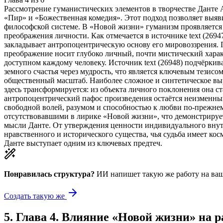
Рассмотрение гуманистических элементов в творчестве Данте А
«Пир» и «Божественная комедия». Этот подход позволяет выя
философской системе. В «Новой жизни» гуманизм проявляется п
преображения личности. Как отмечается в источнике text (2694
закладывает антропоцентрическую основу его мировоззрения.
преображение носит глубоко личный, почти мистический харак
доступном каждому человеку. Источник text (26948) подчёркив
земного счастья через мудрость, что является ключевым тези
общественный масштаб. Наиболее сложное и синтетическое вы
здесь трансформируется: из объекта личного поклонения она с
антропоцентрический пафос произведения остаётся неизменным
свободной волей, разумом и способностью к любви по-прежне
отсутствовавшими в лирике «Новой жизни», что демонстрирует
мысли Данте. От утверждения ценности индивидуального внут
нравственного и исторического существа, чья судьба имеет ко
Данте выступает одним из ключевых предтеч.
Понравилась структура?
ИИ напишет такую же работу на
ваш
Создать такую же
5
.
Глава 4. Влияние «Новой жизни» на 