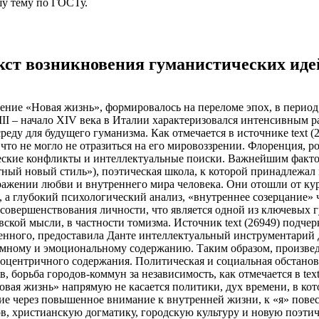
у тему
по ГОСТу.
кст возникновения гуманистических идей
дение «Новая жизнь», формировалось на переломе эпох, в перио
I – начало XIV века в Италии характеризовался интенсивным ра
еду для будущего гуманизма. Как отмечается в источнике text (2
, что не могло не отразиться на его мировоззрении. Флоренция, р
ческие конфликты и интеллектуальные поиски. Важнейшим факт
стный новый стиль»), поэтическая школа, к которой принадлежал
бражении любви и внутреннего мира человека. Они отошли от ку
 а глубокий психологический анализ, «внутреннее созерцание» ч
о совершенствования личности, что является одной из ключевых
ой мысли, в частности томизма. Источник text (26949) подчерки
нного, предоставила Данте интеллектуальный инструментарий 
емному и эмоциональному содержанию. Таким образом, произведе
оцентричного содержания. Политическая и социальная обстанов
 борьба городов-коммун за независимость, как отмечается в tex
овая жизнь» напрямую не касается политики, дух времени, в кот
ие через повышенное внимание к внутренней жизни, к «я» повес
ов, христианскую догматику, городскую культуру и новую поэти