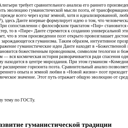
лигьери требует сравнительного анализа его раннего произведе
вить эволюцию гуманистической мысли поэта, её трансформаци
режде всего через культ земной, хотя и идеализированной, люб
7), здесь Данте впервые формулирует идею о том, что человечес
 При сопоставлении с философским трактатом «Пир» становится
тер, то в «Пире» Данте стремится к созданию универсальной эт
ает, что в этом произведении поэт открыто провозглашает досто
сом зарождающегося гуманизма. Таким образом, интуитивное про
ражение гуманистические идеи Данте находят в «Божественной 
тановится божественным проводником, символом теологии и божес
 — вся космическая история разворачивается ради спасения одн
му находится в центре мироздания. При этом гуманизм «Комеди
 расширение горизонта поэта. Сравнительный анализ позволяет
реннего опыта и земной любви в «Новой жизни» поэт приходит
смическое значение. Этот путь отражает общую эволюцию от сред
у тему
по ГОСТу.
развитие гуманистической традиции