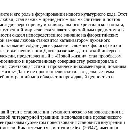
те и его роль в формировании нового культурного кода. Этот
 любви, стал важным прецедентом для мыслителей и поэтов
наследия через призму индивидуального христианского опыта,
 внутренний мир человека являются достойным предметом для
чности оказал непосредственное влияние на флорентийских
рой земная любовь становится катализатором духовного
использование volgare для выражения сложных философских и
не» и жизнеописании Данте развивает дантовский интерес к
ефлексии, представленный в «Новой жизни», стал прообразом
гопознанию и нравственному совершенству, резонировала с
ния, сочетающая стихи и прозаический комментарий, повлияла
 жизнь» Данте не просто предвосхитила отдельные темы
чей внутренний мир обладает непреходящей ценностью и
йший этап в становлении гуманистического мировоззрения на
ковой литературной традиции (использование прозаического
Центральным субъектом повествования становится внутренний
мысли. Как отмечается в источнике text (26947), именно в