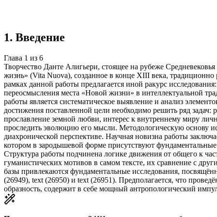
Создать такую же
Готовая работа по ГОСТу — от 99₽
1
.
Введение
Глава
1
из
6
Творчество Данте Алигьери, стоящее на рубеже Средневековья
жизнь» (Vita Nuova), созданное в конце XIII века, традицион
рамках данной работы предлагается иной ракурс исследования
переосмысления места «Новой жизни» в интеллектуальной трад
работы является систематическое выявление и анализ элементо
достижения поставленной цели необходимо решить ряд задач:
прославление земной любви, интерес к внутреннему миру личн
проследить эволюцию его мысли. Методологическую основу ис
диахронической перспективе. Научная новизна работы заключае
котором в зародышевой форме присутствуют фундаментальные г
Структура работы подчинена логике движения от общего к част
гуманистических мотивов в самом тексте, их сравнение с дру
базы привлекаются фундаментальные исследования, посвящённые 
(26949), text (26950) и text (26951). Предполагается, что пр
образность, содержит в себе мощный антропологический импу