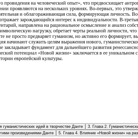
го провидения на человеческий опыт», что предвосхищает ант
нии проявляются на нескольких уровнях. Во-первых, это утверж
тоятельная и облагораживающая сила, формирующая личность. Во
тражает зарождающийся интерес к индивидуальности. В-третьих, 
тарий, направлена на рациональное осмысление и анализ собст
 символическую нагрузку, обретает черты реальной личности, чт
нте не просто предваряет гуманизм, но активно его формирует,
иция начинают служить целям выражения нового, гуманистическо
 закладывает фундамент для дальнейшего развития ренессансной
ческий потенциал «Новой жизни» заключается в ее уникальном 
тории европейской культуры.
ия гуманистических идей в творчестве Данте
3
.
Глава 2. Гуманистическ
угими произведениями Данте
5
.
Глава 4. Влияние «Новой жизни» на ра