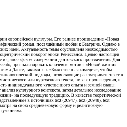
рии европейской культуры. Его раннее произведение «Новая
ографический роман, посвящённый любви к Беатриче. Однако в
еских идей. Актуальность темы обусловлена необходимостью
поцентрический поворот эпохи Ренессанса. Целью настоящей
ме и философском содержании дантовского произведения. Для
uecento, проанализировать ключевые мотивы «Новой жизни» —
отами Данте, такими как «Божественная комедия», чтобы
типологический подходы, позволяющие рассматривать текст в
истического или куртуазного текста, но как произведения, в
сть индивидуального чувственного опыта и земной славы.
анализ культурного контекста, затем детальное исследование
 жизни» на последующую традицию. В качестве теоретической
авленные в источниках text (26947), text (26948), text
 несмотря на свою средневековую форму и религиозную
 гуманизма.