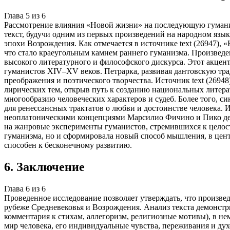
Глава
5
из
6
Рассмотрение влияния «Новой жизни» на последующую гуманис
текст, будучи одним из первых произведений на народном язы
эпохи Возрождения. Как отмечается в источнике text (26947),
что стало краеугольным камнем раннего гуманизма. Произвед
высокого литературного и философского дискурса. Этот акцен
гуманистов XIV–XV веков. Петрарка, развивая дантовскую трад
преображения и поэтического творчества. Источник text (269
лирических тем, открыв путь к созданию национальных литерат
многообразию человеческих характеров и судеб. Более того, 
для ренессансных трактатов о любви и достоинстве человека. 
неоплатоническими концепциями Марсилио Фичино и Пико делла
на жанровые эксперименты гуманистов, стремившихся к целос
гуманизма, но и сформировала новый способ мышления, в цент
способен к бесконечному развитию.
6
.
Заключение
Глава
6
из
6
Проведенное исследование позволяет утверждать, что произве
рубеже Средневековья и Возрождения. Анализ текста демонстр
комментария к стихам, аллегоризм, религиозные мотивы), в 
мир человека, его индивидуальные чувства, переживания и дух