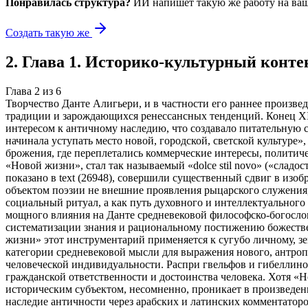
Понравилась структура?
ИИ напишет такую же работу на
ваш
Создать такую же
2
.
Глава 1. Историко‑культурный конте
Глава
2
из
6
Творчество Данте Алигьери, и в частности его раннее произве
традиции и зарождающихся ренессансных тенденций. Конец XII
интересом к античному наследию, что создавало питательную ср
начинала уступать место новой, городской, светской культуре»
брожения, где переплетались коммерческие интересы, полити
«Новой жизни», стал так называемый «dolce stil novo» («сладо
показано в text (26948), совершили существенный сдвиг в изо
объектом поэзии не внешние проявления рыцарского служения,
социальный ритуал, а как путь духовного и интеллектуальног
мощного влияния на Данте средневековой философско-богословск
систематизации знания и рациональному постижению божестве
жизни» этот инструментарий применяется к сугубо личному, з
категории средневековой мысли для выражения нового, антроп
человеческой индивидуальности. Распри гвельфов и гибеллинов,
гражданской ответственности и достоинства человека. Хотя «Н
историческим субъектом, несомненно, проникает в произведен
наследие античности через арабских и латинских комментатор