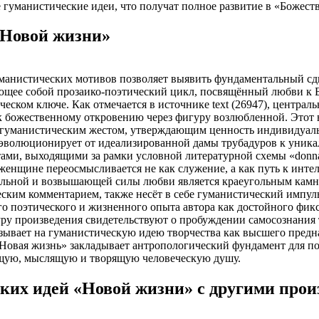
е гуманистические идеи, что получат полное развитие в «Божест
«Новой жизни»
манистических мотивов позволяет выявить фундаментальный сдв
яющее собой прозаико-поэтический цикл, посвящённый любви к Б
еском ключе. Как отмечается в источнике text (26947), центра
и к божественному откровению через фигуру возлюбленной. Этот
ся гуманистическим жестом, утверждающим ценность индивидуа
 эволюционирует от идеализированной дамы трубадуров к уник
ертами, выходящими за рамки условной литературной схемы «donna 
женщине переосмысливается не как служение, а как путь к инте
тельной и возвышающей силы любви является краеугольным камн
ким комментарием, также несёт в себе гуманистический импульс
го поэтического и жизненного опыта автора как достойного фик
ру произведения свидетельствуют о пробуждении самосознания т
казывает на гуманистическую идею творчества как высшего предн
 «Новая жизнь» закладывает антропологический фундамент для п
ющую, мыслящую и творящую человеческую душу.
ских идей «Новой жизни» с другими про