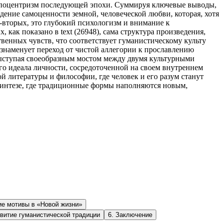
ропоцентризм последующей эпохи. Суммируя ключевые выводы,
дение самоценности земной, человеческой любви, которая, хотя
-вторых, это глубокий психологизм и внимание к
как показано в text (26948), сама структура произведения,
венных чувств, что соответствует гуманистическому культу
о знаменует переход от чистой аллегории к прославлению
 выступая своеобразным мостом между двумя культурными
го идеала личности, сосредоточенной на своем внутреннем
 литературы и философии, где человек и его разум станут
синтезе, где традиционные формы наполняются новым,
ие мотивы в «Новой жизни»
звитие гуманистической традиции
6
.
Заключение