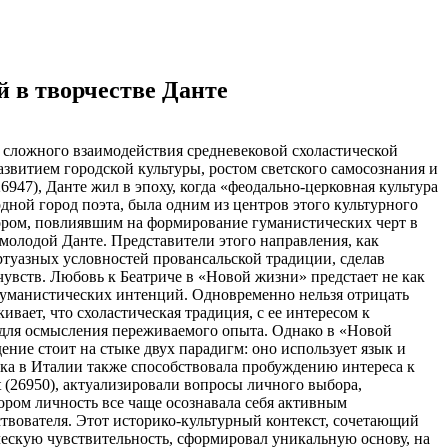
 в творчестве Данте
д сложного взаимодействия средневековой схоластической
звитием городской культуры, ростом светского самосознания и
6947), Данте жил в эпоху, когда «феодально-церковная культура
одной город поэта, была одним из центров этого культурного
ором, повлиявшим на формирование гуманистических черт в
 молодой Данте. Представители этого направления, как
ртуазных условностей провансальской традиции, сделав
увств. Любовь к Беатриче в «Новой жизни» предстает не как
 гуманистических интенций. Одновременно нельзя отрицать
вает, что схоластическая традиция, с ее интересом к
для осмысления переживаемого опыта. Однако в «Новой
ние стоит на стыке двух парадигм: оно использует язык и
ка в Италии также способствовала пробуждению интереса к
t (26950), актуализировали вопросы личного выбора,
ором личность все чаще осознавала себя активным
твователя. Этот историко-культурный контекст, сочетающий
ческую чувствительность, сформировал уникальную основу, на