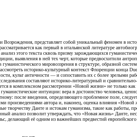
 и Возрождения, представляет собой уникальный феномен в исто
но рассматривается как первый в итальянской литературе автоби
: анализ этого текста сквозь призму зарождающихся гуманистич
иции, выявления в ней тех черт, которые предвосхитили антро
в гуманистического мировоззрения в структуре, образной систе
 рассмотреть историко-культурный контекст Флоренции конца D
ости, культ античности — и сопоставить их с более зрелыми раб
следования составляют историко-литературный и сравнительно-
тся в комплексном рассмотрении «Новой жизни» не только как м
уманистические интуиции: вера в достоинство человека, ценно
ному: после введения, определяющего проблемное поле, следует 
гими произведениями автора и, наконец, оценка влияния «Новой
творчеству Данте и истокам гуманизма, такие как работы, предст
оведённый анализ позволит утверждать, что «Новая жизнь» Данте,
льс, делающий её одним из важнейших предвестий европейского