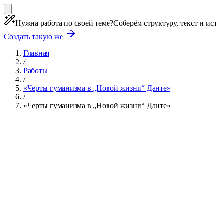
Нужна работа по своей теме?
Соберём структуру, текст и ис
Создать такую же
Главная
/
Работы
/
«Черты гуманизма в „Новой жизни“ Данте»
/
«Черты гуманизма в „Новой жизни“ Данте»
Учебная работа
6 глав
≈9 страниц
5 источников