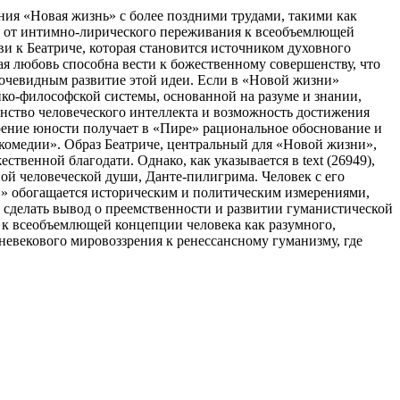
ния «Новая жизнь» с более поздними трудами, такими как
ю от интимно-лирического переживания к всеобъемлющей
ви к Беатриче, которая становится источником духовного
кая любовь способна вести к божественному совершенству, что
 очевидным развитие этой идеи. Если в «Новой жизни»
ико-философской системы, основанной на разуме и знании,
инство человеческого интеллекта и возможность достижения
зрение юности получает в «Пире» рациональное обоснование и
комедии». Образ Беатриче, центральный для «Новой жизни»,
твенной благодати. Однако, как указывается в text (26949),
ой человеческой души, Данте-пилигрима. Человек с его
и» обогащается историческим и политическим измерениями,
 сделать вывод о преемственности и развитии гуманистической
 к всеобъемлющей концепции человека как разумного,
невекового мировоззрения к ренессансному гуманизму, где