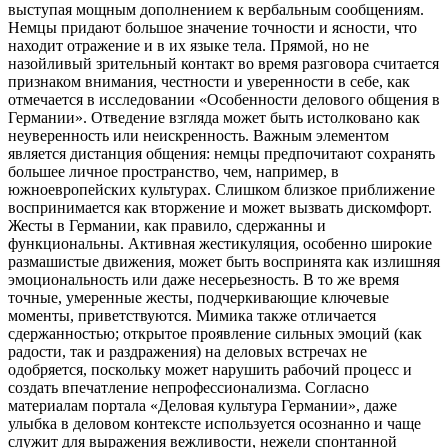
выступая мощным дополнением к вербальным сообщениям.
Немцы придают большое значение точности и ясности, что
находит отражение и в их языке тела. Прямой, но не
назойливый зрительный контакт во время разговора считается
признаком внимания, честности и уверенности в себе, как
отмечается в исследовании «Особенности делового общения в
Германии». Отведение взгляда может быть истолковано как
неуверенность или неискренность. Важным элементом
является дистанция общения: немцы предпочитают сохранять
большее личное пространство, чем, например, в
южноевропейских культурах. Слишком близкое приближение
воспринимается как вторжение и может вызвать дискомфорт.
Жесты в Германии, как правило, сдержанны и
функциональны. Активная жестикуляция, особенно широкие
размашистые движения, может быть воспринята как излишняя
эмоциональность или даже несерьезность. В то же время
точные, умеренные жесты, подчеркивающие ключевые
моменты, приветствуются. Мимика также отличается
сдержанностью; открытое проявление сильных эмоций (как
радости, так и раздражения) на деловых встречах не
одобряется, поскольку может нарушить рабочий процесс и
создать впечатление непрофессионализма. Согласно
материалам портала «Деловая культура Германии», даже
улыбка в деловом контексте используется осознанно и чаще
служит для выражения вежливости, нежели спонтанной