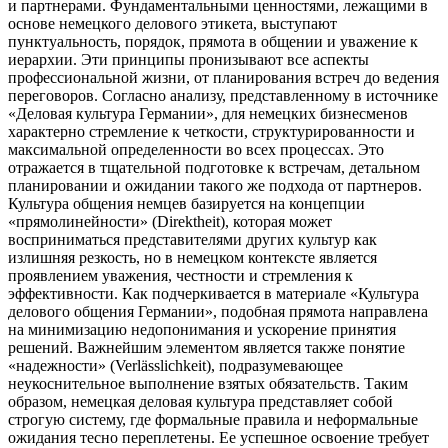
и партнерами. Фундаментальными ценностями, лежащими в
основе немецкого делового этикета, выступают
пунктуальность, порядок, прямота в общении и уважение к
иерархии. Эти принципы пронизывают все аспекты
профессиональной жизни, от планирования встреч до ведения
переговоров. Согласно анализу, представленному в источнике
«Деловая культура Германии», для немецких бизнесменов
характерно стремление к четкости, структурированности и
максимальной определенности во всех процессах. Это
отражается в тщательной подготовке к встречам, детальном
планировании и ожидании такого же подхода от партнеров.
Культура общения немцев базируется на концепции
«прямолинейности» (Direktheit), которая может
восприниматься представителями других культур как
излишняя резкость, но в немецком контексте является
проявлением уважения, честности и стремления к
эффективности. Как подчеркивается в материале «Культура
делового общения Германии», подобная прямота направлена
на минимизацию недопонимания и ускорение принятия
решений. Важнейшим элементом является также понятие
«надежности» (Verlässlichkeit), подразумевающее
неукоснительное выполнение взятых обязательств. Таким
образом, немецкая деловая культура представляет собой
строгую систему, где формальные правила и неформальные
ожидания тесно переплетены. Ее успешное освоение требует