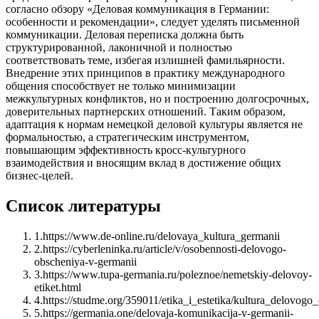
согласно обзору «Деловая коммуникация в Германии:
особенности и рекомендации», следует уделять письменной
коммуникации. Деловая переписка должна быть
структурированной, лаконичной и полностью
соответствовать теме, избегая излишней фамильярности.
Внедрение этих принципов в практику международного
общения способствует не только минимизации
межкультурных конфликтов, но и построению долгосрочных,
доверительных партнерских отношений. Таким образом,
адаптация к нормам немецкой деловой культуры является не
формальностью, а стратегическим инструментом,
повышающим эффективность кросс-культурного
взаимодействия и вносящим вклад в достижение общих
бизнес-целей.
Список литературы
1
.
https://www.de-online.ru/delovaya_kultura_germanii
2
.
https://cyberleninka.ru/article/v/osobennosti-delovogo-
obscheniya-v-germanii
3
.
https://www.tupa-germania.ru/poleznoe/nemetskiy-delovoy-
etiket.html
4
.
https://studme.org/359011/etika_i_estetika/kultura_delovog
5
.
https://germania.one/delovaja-komunikacija-v-germanii-