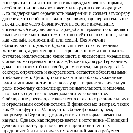
консервативный и строгий стиль одежды является нормой,
особенно при первых контактах и в крупных корпорациях.
Это подчеркивает серьезность намерений и создает атмосферу
доверия, что особенно важно в условиях, где первоначальное
впечатление часто формируется на основе визуальных
сигналов. Основу делового гардероба в Германии составляют
классические костюмы темных или нейтральных тонов, такие
как черный, темно-синий или серый. Для мужчин
обязательны пиджаки и брюки, сшитые из качественных
материалов, а для женщин — строгие костюмы или платья-
футляры, исключающие яркие цвета и чрезмерные украшения.
Согласно материалам портала «Деловая культура Германии»,
даже в отраслях с более свободным стилем, например, в IT-
секторе, опрятность и аккуратность остаются обязательными
требованиями. Детали, такие как чистая обувь, ухоженные
руки и минималистичные аксессуары, играют значительную
роль, поскольку символизируют внимательность к мелочам,
что высоко ценится в немецком бизнес-сообществе.
Соблюдение дресс-кода также тесно связано с региональными
и отраслевыми особенностями. В финансовых центрах, таких
как Франкфурт-на-Майне, стиль более формален, чем,
например, в Берлине, где допустимы некоторые элементы
казуала. Однако, как подчеркивается в источнике «Немецкий
деловой этикет», при посещении производственных
предприятий или технических компаний часто требуется