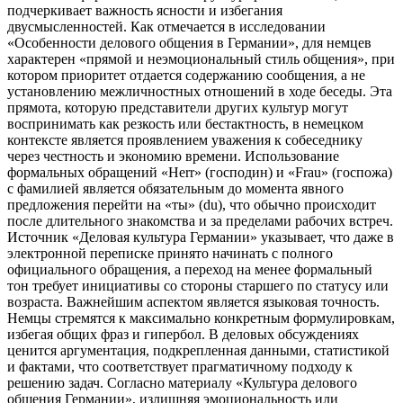
подчеркивает важность ясности и избегания
двусмысленностей. Как отмечается в исследовании
«Особенности делового общения в Германии», для немцев
характерен «прямой и неэмоциональный стиль общения», при
котором приоритет отдается содержанию сообщения, а не
установлению межличностных отношений в ходе беседы. Эта
прямота, которую представители других культур могут
воспринимать как резкость или бестактность, в немецком
контексте является проявлением уважения к собеседнику
через честность и экономию времени. Использование
формальных обращений «Herr» (господин) и «Frau» (госпожа)
с фамилией является обязательным до момента явного
предложения перейти на «ты» (du), что обычно происходит
после длительного знакомства и за пределами рабочих встреч.
Источник «Деловая культура Германии» указывает, что даже в
электронной переписке принято начинать с полного
официального обращения, а переход на менее формальный
тон требует инициативы со стороны старшего по статусу или
возраста. Важнейшим аспектом является языковая точность.
Немцы стремятся к максимально конкретным формулировкам,
избегая общих фраз и гипербол. В деловых обсуждениях
ценится аргументация, подкрепленная данными, статистикой
и фактами, что соответствует прагматичному подходу к
решению задач. Согласно материалу «Культура делового
общения Германии», излишняя эмоциональность или