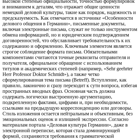
высокой степенью официальности, точностью формулировок
и вниманием к деталям, что отражает общие ценности
немецкой деловой культуры, такие как порядок, надежность и
предсказуемость. Как отмечается в источнике «Особенности
делового общения в Германии», письменные документы,
включая электронные письма, служат не только инструментом
обмена информацией, но и юридическим подтверждением
договоренностей, что обуславливает требовательность к их
содержанию и оформлению. Ключевым элементом является
строгое соблюдение формата письма. Обязательными
компонентами считаются точные реквизиты отправителя и
получателя, официальное обращение с использованием
титулов и академических степеней (например, «Sehr geehrter
Herr Professor Doktor Schmidt»), а также четко
сформулированная тема письма (Betreff). Вступление, как
правило, лаконично и сразу переходит к сути вопроса, избегая
пространных вводных фраз. Основная часть должна
содержать логически выстроенную аргументацию,
подкрепленную фактами, цифрами и, при необходимости,
ссылками на предыдущую корреспонденцию или договоры.
Стиль изложения остается нейтральным и объективным, без
эмоциональных оценок и излишней экспрессии. Согласно
материалам портала «Деловая культура Германии», даже в
электронной переписке, которая стала доминирующей
формой, сохраняются требования к грамматической