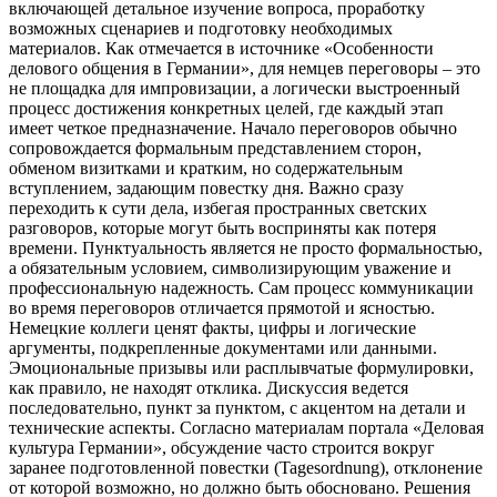
включающей детальное изучение вопроса, проработку
возможных сценариев и подготовку необходимых
материалов. Как отмечается в источнике «Особенности
делового общения в Германии», для немцев переговоры – это
не площадка для импровизации, а логически выстроенный
процесс достижения конкретных целей, где каждый этап
имеет четкое предназначение. Начало переговоров обычно
сопровождается формальным представлением сторон,
обменом визитками и кратким, но содержательным
вступлением, задающим повестку дня. Важно сразу
переходить к сути дела, избегая пространных светских
разговоров, которые могут быть восприняты как потеря
времени. Пунктуальность является не просто формальностью,
а обязательным условием, символизирующим уважение и
профессиональную надежность. Сам процесс коммуникации
во время переговоров отличается прямотой и ясностью.
Немецкие коллеги ценят факты, цифры и логические
аргументы, подкрепленные документами или данными.
Эмоциональные призывы или расплывчатые формулировки,
как правило, не находят отклика. Дискуссия ведется
последовательно, пункт за пунктом, с акцентом на детали и
технические аспекты. Согласно материалам портала «Деловая
культура Германии», обсуждение часто строится вокруг
заранее подготовленной повестки (Tagesordnung), отклонение
от которой возможно, но должно быть обосновано. Решения