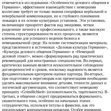
отмечается в исследовании «Особенности делового общения в
Германии», эффективное взаимодействие с немецкими
коллегами требует не только знания специфики вербальной и
невербальной коммуникации, но и глубокого понимания
лежащих в их основе культурных установок. Эти установки,
включающие приоритет фактов над эмоциями, четкое
разделение личного и профессионального, а также высокую
степень структурированности всех процессов, являются
ключевыми для успешного ведения бизнеса в
немецкоязычной среде. На основе систематизации материала,
представленного в источниках «Деловая культура Германии»,
«Культура делового общения Германии» и «Немецкий
деловой этикет», можно сформулировать ряд практических
рекомендаций для иностранных специалистов. Во-первых,
критически важным является неукоснительное соблюдение
договоренностей и сроков, поскольку надежность является
фундаментальным критерием оценки партнера. Во-вторых,
при подготовке к переговорам или презентациям необходимо
уделять максимальное внимание деталям, точности данных и
логической аргументации, что соответствует немецкому
принципу «Gründlichkeit» (основательность, тщательность). В-
третьих, в общении следует придерживаться формального,
уважительного тона, особенно на начальных этапах
сотрудничества, используя титулы и фамилии, как это
предписывает корпоративная иерархия. Особое внимание,