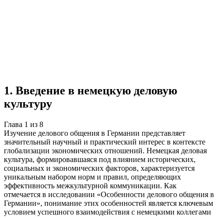
Учебная работа
8 глав
≈10 страниц
5
источников
Создать такую же
Готовая работа по ГОСТу — от 99₽
1
.
Введение в немецкую деловую
культуру
Глава
1
из
8
Изучение делового общения в Германии представляет
значительный научный и практический интерес в контексте
глобализации экономических отношений. Немецкая деловая
культура, формировавшаяся под влиянием исторических,
социальных и экономических факторов, характеризуется
уникальным набором норм и правил, определяющих
эффективность межкультурной коммуникации. Как
отмечается в исследовании «Особенности делового общения в
Германии», понимание этих особенностей является ключевым
условием успешного взаимодействия с немецкими коллегами