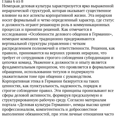
Глава
6
из
8
Немецкая деловая культура характеризуется ярко выраженной
иерархической структурой, которая оказывает существенное
влияние на все аспекты корпоративной жизни. Эта иерархия
носит формальный и четко определенный характер, где статус
и должность играют решающую роль в коммуникационных
процессах и принятии решений. Как отмечается в
исследовании «Особенности делового общения в Германии»,
немецкие компании традиционно придерживаются
вертикальной структуры управления с четким
распределением полномочий и ответственности. Решения, как
правило, принимаются на верхних уровнях иерархии, что
требует от сотрудников строгого соблюдения субординации и
цепочки команд. Уважение к должности и опыту является
фундаментальным принципом, что проявляется в формальном
обращении, использовании титулов и подчеркнуто
уважительном тоне при общении с руководством.
Корпоративная этика в Германии базируется на таких
ценностях, как пунктуальность, надежность, порядок и
строгое соблюдение правил. Эти принципы пронизывают все
сферы деловой активности, формируя предсказуемую и
структурированную рабочую среду. Согласно материалам
портала «Деловая культура Германии», немцы высоко ценят
профессионализм, компетентность и добросовестное
выполнение обязанностей, при этом личные отношения часто