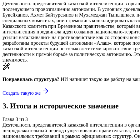
Деятельность представителей казахской интеллигенции в орга
последующего провозглашения автономии. В условиях двоевлас
Букейханов, Ахмет Байтурсынов и Мухамеджан Тынышпаев, пол
специальных комитетах, они стремились консолидировать каз
Казахского комитета при Временном правительстве, который вы
интеллигенция продвигала идеи создания национально-террит
усилия наталкивались на противодействие как со стороны конс
разработаны проекты будущей автономии «Алаш», которые позж
казахской интеллигенции не только легитимизировать свои тре
деятельности к прямой борьбе за политическую автономию. Эт
значимость.
Понравилась структура?
ИИ напишет такую же работу на
ваш
Создать такую же
3
.
Итоги и историческое значение
Глава
3
из
3
Деятельность представителей казахской интеллигенции в орга
непродолжительный период существования правительства, эти 
национальных требований в рамках официальных структур. Он