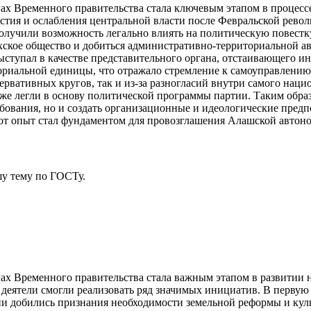
нах Временного правительства стала ключевым этапом в процесс
тия и ослабления центральной власти после Февральской револ
учили возможность легально влиять на политическую повестку.
ахское общество и добиться административно-территориальной а
ступал в качестве представительного органа, отстаивающего ин
ориальной единицы, что отражало стремление к самоуправлению
ервативных кругов, так и из-за разногласий внутри самого наци
е легли в основу политической программы партии. Таким образ
бования, но и создать организационные и идеологические предп
от опыт стал фундаментом для провозглашения Алашской автоном
у тему
по ГОСТу.
нах Временного правительства стала важным этапом в развитии 
деятели смогли реализовать ряд значимых инициатив. В первую 
и добились признания необходимости земельной реформы и куль