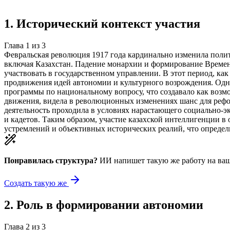
Создать такую же
Готовая работа по ГОСТу — от 99₽
1
.
Исторический контекст участия
Глава
1
из
3
Февральская революция 1917 года кардинально изменила поли
включая Казахстан. Падение монархии и формирование Времен
участвовать в государственном управлении. В этот период, ка
продвижения идей автономии и культурного возрождения. Одна
программы по национальному вопросу, что создавало как возм
движения, видела в революционных изменениях шанс для рефо
деятельность проходила в условиях нарастающего социально-
и кадетов. Таким образом, участие казахской интеллигенции
устремлений и объективных исторических реалий, что определ
Понравилась структура?
ИИ напишет такую же работу на
ваш
Создать такую же
2
.
Роль в формировании автономии
Глава
2
из
3