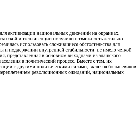
 для активизации национальных движений на окраинах,
казахской интеллигенции получили возможность легально
тремилась использовать сложившиеся обстоятельства для
ы и поддержании внутренней стабильности, не имело четкой
ция, представленная в основном выходцами из алашского
селения в политический процесс. Вместе с тем, их
ренции с другими политическими силами, включая большевиков
ым переплетением революционных ожиданий, национальных