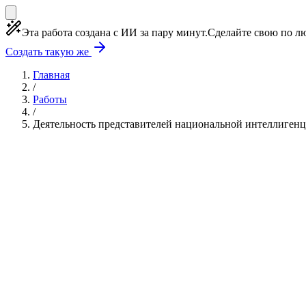
Эта работа создана с ИИ за пару минут.
Сделайте свою по лю
Создать такую же
Главная
/
Работы
/
Деятельность представителей национальной интеллигенци
Учебная работа
3 главы
≈2 страницы
5 источник