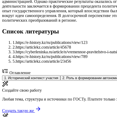
администрацией. Однако практические результаты оказались о
деятельности заключается в формировании прецедента политич
опыт государственного управления, который впоследствии был
вокруг идеи самоопределения. В долгосрочной перспективе эт
политических преобразований в регионе.
Список литературы
1
.
https://e-history.kz/ru/publications/view/123
2
.
https://articlekz.com/article/45678
3
.
https://cyberleninka.ru/article/n/vremennoe-pravitelstvo-i-na
4
.
https://e-history.kz/ru/publications/view/789
5
.
https://articlekz.com/article/23456
Оглавление
1
.
Исторический контекст участия
2
.
Роль в формировании автоном
Создайте свою работу
Любая тема, структура и источники по ГОСТу. Платите только з
Создать такую же