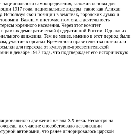
е национального самоопределения, заложив основы для
юции 1917 года, национальные лидеры, такие как Алихан
 Используя свои позиции в земствах, городских думах и
втономии. Важным инструментом стала деятельность
тересы коренного населения. Через этот комитет
 в рамках демократической федеративной России. Однако их
онального движения. Тем не менее, именно в этот период были
ом, участие в органах Временного правительства позволило
осылки для перехода от культурно-просветительской
ии в декабре 1917 года, что подтверждает его историческую
национального движения начала XX века. Несмотря на
очередь, их участие способствовало легализации
турной автономии, что ранее игнорировалось царской