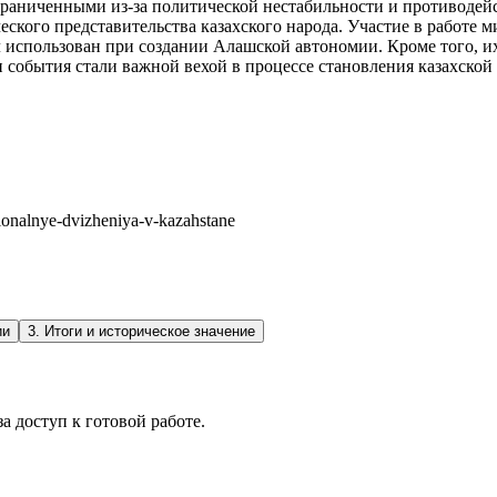
граниченными из-за политической нестабильности и противодейс
еского представительства казахского народа. Участие в работе
 использован при создании Алашской автономии. Кроме того, и
и события стали важной вехой в процессе становления казахско
tsionalnye-dvizheniya-v-kazahstane
ии
3
.
Итоги и историческое значение
а доступ к готовой работе.