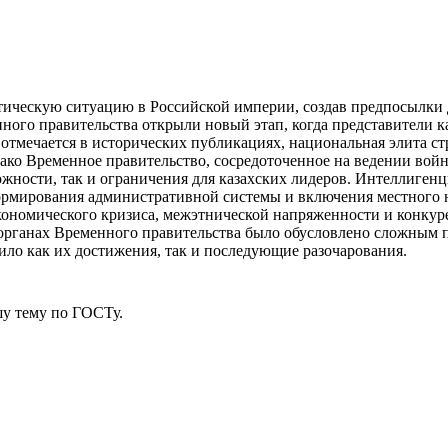
тическую ситуацию в Российской империи, создав предпосылки
ного правительства открыли новый этап, когда представители 
к отмечается в исторических публикациях, национальная элита с
ко Временное правительство, сосредоточенное на ведении войн
ожности, так и ограничения для казахских лидеров. Интеллиген
рмирования административной системы и включения местного на
экономического кризиса, межэтнической напряженности и конку
 в органах Временного правительства было обусловлено сложн
ило как их достижения, так и последующие разочарования.
у тему
по ГОСТу.