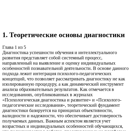
Учебная работа
5 глав
≈5 страниц
5 источников
Создать такую же
Готовая работа по ГОСТу — от 99₽
1
.
Теоретические основы диагностики
Глава
1
из
5
Диагностика успешности обучения и интеллектуального
развития представляет собой системный процесс,
направленный на выявление и оценку индивидуальных
особенностей познавательной деятельности. В основе данного
подхода лежит интеграция психолого-педагогических
концепций, что позволяет рассматривать диагностику не как
изолированную процедуру, а как динамический инструмент
анализа образовательных результатов. Как отмечается в
исследованиях, опубликованных в журналах
«Психологическая диагностика и развитие» и «Психолого-
педагогические исследования», теоретический фундамент
диагностики базируется на принципах объективности,
валидности и надежности, что обеспечивает достоверность
получаемых данных. Важным аспектом является учет
возрастных и индивидуальных особенностей обучающихся,