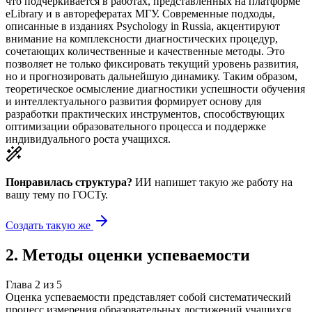
что подчеркивается в работах, представленных на платформе
eLibrary и в авторефератах МГУ. Современные подходы,
описанные в изданиях Psychology in Russia, акцентируют
внимание на комплексности диагностических процедур,
сочетающих количественные и качественные методы. Это
позволяет не только фиксировать текущий уровень развития,
но и прогнозировать дальнейшую динамику. Таким образом,
теоретическое осмысление диагностики успешности обучения
и интеллектуального развития формирует основу для
разработки практических инструментов, способствующих
оптимизации образовательного процесса и поддержке
индивидуального роста учащихся.
Понравилась структура?
ИИ напишет такую же работу на
вашу тему
по ГОСТу.
Создать такую же
2
.
Методы оценки успеваемости
Глава
2
из
5
Оценка успеваемости представляет собой систематический
процесс измерения образовательных достижений учащихся,