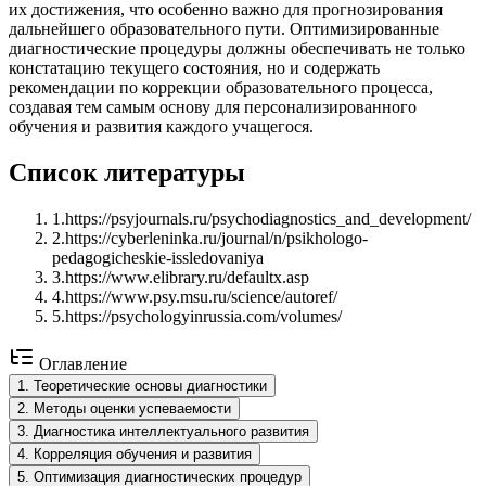
их достижения, что особенно важно для прогнозирования
дальнейшего образовательного пути. Оптимизированные
диагностические процедуры должны обеспечивать не только
констатацию текущего состояния, но и содержать
рекомендации по коррекции образовательного процесса,
создавая тем самым основу для персонализированного
обучения и развития каждого учащегося.
Список литературы
1
.
https://psyjournals.ru/psychodiagnostics_and_development/
2
.
https://cyberleninka.ru/journal/n/psikhologo-
pedagogicheskie-issledovaniya
3
.
https://www.elibrary.ru/defaultx.asp
4
.
https://www.psy.msu.ru/science/autoref/
5
.
https://psychologyinrussia.com/volumes/
Оглавление
1
.
Теоретические основы диагностики
2
.
Методы оценки успеваемости
3
.
Диагностика интеллектуального развития
4
.
Корреляция обучения и развития
5
.
Оптимизация диагностических процедур