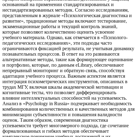
основанный на применении стандартизированных и
нестандартизированных методик. Согласно исследованиям,
представленным в журнале «Психологическая диагностика и
развитие», традиционные методы включают тестирование,
экзаменационные работы и текущий контроль знаний,
которые позволяют количественно оценить усвоение
учебного материала. Однако, как отмечается в «Психолого-
педагогических исследованиях», эти подходы часто
ограничиваются фиксацией результата, не учитывая динамику
познавательных процессов. В ответ на это развиваются
альтернативные методы, такие как формирующее оценивание
и портфолио, которые, по данным eLibrary, обеспечивают
непрерывный мониторинг и обратную связь, способствуя
адаптации учебного процесса. Важным аспектом является
интеграция психометрических инструментов, описанных в
трудах МГУ, включая шкалы академической мотивации и
когнитивные тесты, что позволяет дифференцировать
влияние интеллектуальных способностей на успеваемость.
Анализ в «Psychology in Russia» подчеркивает необходимость
комбинирования количественных и качественных методов для
минимизации субъективности и повышения валидности
оценок. Таким образом, современная диагностика
успеваемости требует многомерного подхода, где сочетание
формализованных и гибких методов обеспечивает
комплексное понимание учебных достижений и их