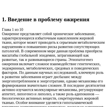
Учебная работа
10 глав
≈9 страниц
5
источников
Создать такую же
Готовая работа по ГОСТу — от 99₽
1
.
Введение в проблему ожирения
Глава
1
из
10
Ожирение представляет собой хроническое заболевание,
характеризующееся избыточным накоплением жировой
ткани, которое может приводить к серьезным метаболическим
нарушениям и повышению риска развития сопутствующих
патологий. В современном мире данная проблема приобрела
масштабы глобальной эпидемии, затрагивающей как
развитые, так и развивающиеся страны. Этиопатогенез
ожирения включает сложное взаимодействие генетических,
эндокринных, метаболических, средовых и поведенческих
факторов. По данным научных исследований, ключевую роль
в развитии заболевания играет дисбаланс между
энергопотреблением и энерготратами, однако механизмы его
формирования значительно сложнее. В последние десятилетия
активно изучаются молекулярные механизмы, регулирующие
аппетит, липогенез и липолиз, а также роль адипокинов —
биологически активных веществ, секретируемых жировой
тканью. Особое внимание уделяется гипоталамической
регуляции энергетического гомеостаза, поскольку нарушения