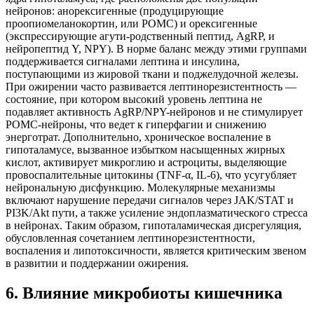
нейронов: анорексигенные (продуцирующие
проопиомеланокортин, или POMC) и орексигенные
(экспрессирующие агути-родственный пептид, AgRP, и
нейропептид Y, NPY). В норме баланс между этими группами
поддерживается сигналами лептина и инсулина,
поступающими из жировой ткани и поджелудочной железы.
При ожирении часто развивается лептинорезистентность —
состояние, при котором высокий уровень лептина не
подавляет активность AgRP/NPY-нейронов и не стимулирует
POMC-нейроны, что ведет к гиперфагии и снижению
энерготрат. Дополнительно, хроническое воспаление в
гипоталамусе, вызванное избытком насыщенных жирных
кислот, активирует микроглию и астроциты, выделяющие
провоспалительные цитокины (TNF-α, IL-6), что усугубляет
нейрональную дисфункцию. Молекулярные механизмы
включают нарушение передачи сигналов через JAK/STAT и
PI3K/Akt пути, а также усиление эндоплазматического стресса
в нейронах. Таким образом, гипоталамическая дисрегуляция,
обусловленная сочетанием лептинорезистентности,
воспаления и липотоксичности, является критическим звеном
в развитии и поддержании ожирения.
6
.
Влияние микробиоты кишечника