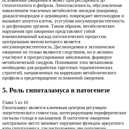
осложнений ожирения и может прогрессировать до
стеатогепатита и фиброза. Липотоксичность, обусловленная
накоплением токсичных метаболитов липидов (например,
диацилглицеридов и церамидов), повреждает митохондрии и
вызывает апоптоз клеток, усугубляя инсулинорезистентность
и дисфункцию органов. Таким образом, метаболические
нарушения при ожирении представляют собой
взаимосвязанный каскад патологических процессов,
центральным звеном которого является
инсулинорезистентность. Дислипидемия и эктопическое
ожирение не только являются следствием, но и активно
участвуют в прогрессировании заболевания, формируя
метаболический синдром. Понимание этих механизмов
необходимо для разработки таргетных терапевтических
стратегий, направленных на коррекцию метаболического
профиля и предотвращение осложнений ожирения.
5
.
Роль гипоталамуса в патогенезе
Глава
5
из
10
Гипоталамус является ключевым центром регуляции
энергетического гомеостаза, интегрирующим периферические
сигналы голода и насыщения. В патогенезе ожирения
центральное место занимает нарушение функции аркуатного
ядра гипоталамуса, где расположены две популяции