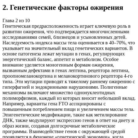
2
.
Генетические факторы ожирения
Глава
2
из
10
Генетическая предрасположенность играет ключевую роль в
развитии ожирения, что подтверждается многочисленными
исследованиями семей, близнецов и усыновленных детей.
Наследуемость индекса массы тела оценивается в 40–70%, что
указывает на значительный вклад генетических вариантов. В
основе патогенеза лежат мутации в генах, регулирующих
энергетический баланс, аппетит и метаболизм. Особое
внимание уделяется моногенным формам ожирения,
вызванным дефектами в генах лептина, рецептора лептина,
проопиомеланокортина и меланокортинового рецептора 4-го
типа. Эти мутации приводят к тяжелому раннему ожирению с
гиперфагией и эндокринными нарушениями. Полигенные
механизмы включают множество однонуклеотидных
полиморфизмов, каждый из которых вносит небольшой вклад.
Например, варианты гена FTO ассоциированы с
повышенным потреблением пищи и увеличением массы тела.
Эпигенетические модификации, такие как метилирование
ДНК, также модулируют экспрессию генов в ответ на диету и
образ жизни, создавая долгосрочные метаболические
программы. Взаимодействие генов с окружающей средой
проявляется в феномене «генетической экономии», когда