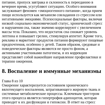
питание, пропуск завтрака и склонность к перееданию в
вечернее время, усугубляют ситуацию. Особого внимания
заслуживает феномен «эмоциогенного питания», когда прием
пищи используется как механизм совладания со стрессом или
негативными эмоциями. Психосоциальные факторы, включая
низкий социально-экономический статус, хронический стресс
и нарушения сна, также значимо коррелируют с увеличением
массы тела. Показано, что недостаток сна снижает уровень
лептина и повышает грелин, стимулируя аппетит. Кроме того,
реклама и маркетинг продуктов питания формируют пищевые
предпочтения, особенно у детей. Таким образом, средовые и
поведенческие факторы являются не просто фоном, а
активными участниками патогенеза, и их коррекция
представляет собой важнейшее направление профилактики и
терапии ожирения.
8
.
Воспаление и иммунные механизмы
Глава
8
из
10
Ожирение характеризуется состоянием хронического
вялотекущего воспаления, затрагивающего жировую ткань и
системные метаболические процессы. Ключевым триггером
этого процесса является гипертрофия адипоцитов, которая
приводит к их дисфункции и гипоксии. В ответ на стресс