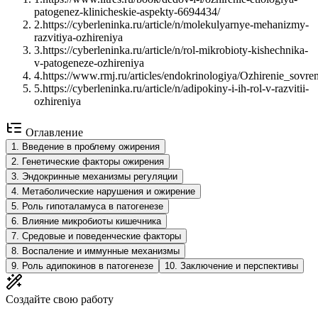
patogenez-klinicheskie-aspekty-6694434/
2
.
https://cyberleninka.ru/article/n/molekulyarnye-mehanizmy-
razvitiya-ozhireniya
3
.
https://cyberleninka.ru/article/n/rol-mikrobioty-kishechnika-
v-patogeneze-ozhireniya
4
.
https://www.rmj.ru/articles/endokrinologiya/Ozhirenie_sov
5
.
https://cyberleninka.ru/article/n/adipokiny-i-ih-rol-v-razvitii-
ozhireniya
Оглавление
1
.
Введение в проблему ожирения
2
.
Генетические факторы ожирения
3
.
Эндокринные механизмы регуляции
4
.
Метаболические нарушения и ожирение
5
.
Роль гипоталамуса в патогенезе
6
.
Влияние микробиоты кишечника
7
.
Средовые и поведенческие факторы
8
.
Воспаление и иммунные механизмы
9
.
Роль адипокинов в патогенезе
10
.
Заключение и перспективы
Создайте свою работу