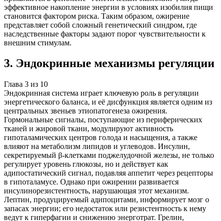
эффективное накопление энергии в условиях изобилия пищи
становится фактором риска. Таким образом, ожирение
представляет собой сложный генетический синдром, где
наследственные факторы задают порог чувствительности к
внешним стимулам.
3
.
Эндокринные механизмы регуляции
Глава
3
из
10
Эндокринная система играет ключевую роль в регуляции
энергетического баланса, и её дисфункция является одним из
центральных звеньев этиопатогенеза ожирения.
Гормональные сигналы, поступающие из периферических
тканей и жировой ткани, модулируют активность
гипоталамических центров голода и насыщения, а также
влияют на метаболизм липидов и углеводов. Инсулин,
секретируемый β-клетками поджелудочной железы, не только
регулирует уровень глюкозы, но и действует как
адипостатический сигнал, подавляя аппетит через рецепторы
в гипоталамусе. Однако при ожирении развивается
инсулинорезистентность, нарушающая этот механизм.
Лептин, продуцируемый адипоцитами, информирует мозг о
запасах энергии; его недостаток или резистентность к нему
ведут к гиперфагии и снижению энерготрат. Грелин,