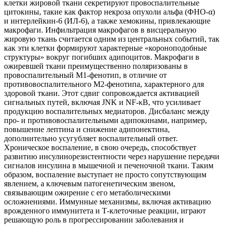
клетки жировой ткани секретируют провоспалительные
цитокины, такие как фактор некроза опухоли альфа (ФНО-α)
и интерлейкин-6 (ИЛ-6), а также хемокины, привлекающие
макрофаги. Инфильтрация макрофагов в висцеральную
жировую ткань считается одним из центральных событий, так
как эти клетки формируют характерные «короноподобные
структуры» вокруг погибших адипоцитов. Макрофаги в
ожиревшей ткани преимущественно поляризованы в
провоспалительный М1-фенотип, в отличие от
противовоспалительного М2-фенотипа, характерного для
здоровой ткани. Этот сдвиг сопровождается активацией
сигнальных путей, включая JNK и NF-κB, что усиливает
продукцию воспалительных медиаторов. Дисбаланс между
про- и противовоспалительными адипокинами, например,
повышение лептина и снижение адипонектина,
дополнительно усугубляет воспалительный ответ.
Хроническое воспаление, в свою очередь, способствует
развитию инсулинорезистентности через нарушение передачи
сигналов инсулина в мышечной и печеночной ткани. Таким
образом, воспаление выступает не просто сопутствующим
явлением, а ключевым патогенетическим звеном,
связывающим ожирение с его метаболическими
осложнениями. Иммунные механизмы, включая активацию
врожденного иммунитета и Т-клеточные реакции, играют
решающую роль в прогрессировании заболевания и