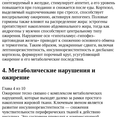
синтезируемый в желудке, стимулирует аппетит, а его уровень
повышается при голодании и снижается после еды. Кортизол,
выделяемый надпочечниками при стрессе, способствует
висцеральному ожирению, активируя липогенез. Половые
гормоны также влияют на распределение жира: эстрогены
препятствуют накоплению абдоминального жира, тогда как
андрогены у мужчин способствуют центральному типу
ожирения. Нарушение оси «гипоталамус–гипофиз–
щитовидная железа» приводит к снижению основного обмена
и термогенеза. Таким образом, эндокринные сдвиги, включая
лептинорезистентность, инсулинорезистентность и дисбаланс
кортизола, формируют порочный круг, усугубляющий
ожирение и его метаболические последствия.
4
.
Метаболические нарушения и
ожирение
Глава
4
из
10
Ожирение тесно связано с комплексом метаболических
нарушений, которые выходят далеко за рамки простого
накопления жировой ткани. Ключевым звеном является
развитие инсулинорезистентности — снижения
чувствительности периферических тканей к действию
инсулина. Это состояние приводит к компенсаторной