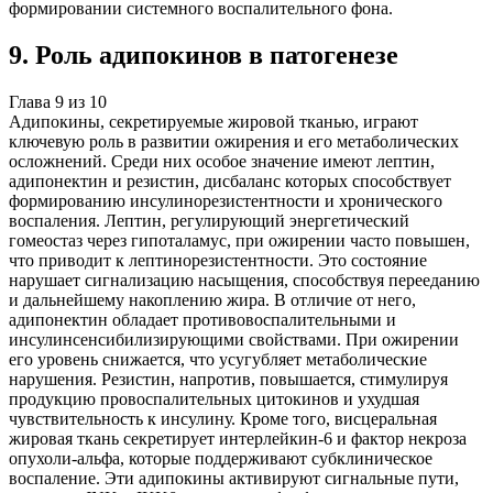
формировании системного воспалительного фона.
9
.
Роль адипокинов в патогенезе
Глава
9
из
10
Адипокины, секретируемые жировой тканью, играют
ключевую роль в развитии ожирения и его метаболических
осложнений. Среди них особое значение имеют лептин,
адипонектин и резистин, дисбаланс которых способствует
формированию инсулинорезистентности и хронического
воспаления. Лептин, регулирующий энергетический
гомеостаз через гипоталамус, при ожирении часто повышен,
что приводит к лептинорезистентности. Это состояние
нарушает сигнализацию насыщения, способствуя перееданию
и дальнейшему накоплению жира. В отличие от него,
адипонектин обладает противовоспалительными и
инсулинсенсибилизирующими свойствами. При ожирении
его уровень снижается, что усугубляет метаболические
нарушения. Резистин, напротив, повышается, стимулируя
продукцию провоспалительных цитокинов и ухудшая
чувствительность к инсулину. Кроме того, висцеральная
жировая ткань секретирует интерлейкин-6 и фактор некроза
опухоли-альфа, которые поддерживают субклиническое
воспаление. Эти адипокины активируют сигнальные пути,