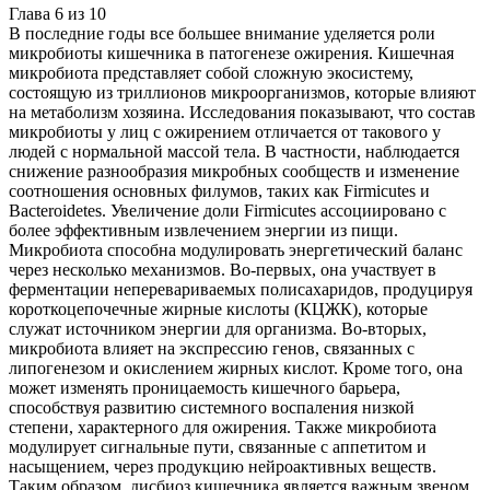
Глава
6
из
10
В последние годы все большее внимание уделяется роли
микробиоты кишечника в патогенезе ожирения. Кишечная
микробиота представляет собой сложную экосистему,
состоящую из триллионов микроорганизмов, которые влияют
на метаболизм хозяина. Исследования показывают, что состав
микробиоты у лиц с ожирением отличается от такового у
людей с нормальной массой тела. В частности, наблюдается
снижение разнообразия микробных сообществ и изменение
соотношения основных филумов, таких как Firmicutes и
Bacteroidetes. Увеличение доли Firmicutes ассоциировано с
более эффективным извлечением энергии из пищи.
Микробиота способна модулировать энергетический баланс
через несколько механизмов. Во-первых, она участвует в
ферментации неперевариваемых полисахаридов, продуцируя
короткоцепочечные жирные кислоты (КЦЖК), которые
служат источником энергии для организма. Во-вторых,
микробиота влияет на экспрессию генов, связанных с
липогенезом и окислением жирных кислот. Кроме того, она
может изменять проницаемость кишечного барьера,
способствуя развитию системного воспаления низкой
степени, характерного для ожирения. Также микробиота
модулирует сигнальные пути, связанные с аппетитом и
насыщением, через продукцию нейроактивных веществ.
Таким образом, дисбиоз кишечника является важным звеном