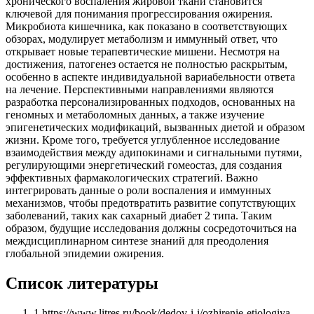
хронического воспаления жировой ткани становится
ключевой для понимания прогрессирования ожирения.
Микробиота кишечника, как показано в соответствующих
обзорах, модулирует метаболизм и иммунный ответ, что
открывает новые терапевтические мишени. Несмотря на
достижения, патогенез остается не полностью раскрытым,
особенно в аспекте индивидуальной вариабельности ответа
на лечение. Перспективными направлениями являются
разработка персонализированных подходов, основанных на
геномных и метаболомных данных, а также изучение
эпигенетических модификаций, вызванных диетой и образом
жизни. Кроме того, требуется углубленное исследование
взаимодействия между адипокинами и сигнальными путями,
регулирующими энергетический гомеостаз, для создания
эффективных фармакологических стратегий. Важно
интегрировать данные о роли воспаления и иммунных
механизмов, чтобы предотвратить развитие сопутствующих
заболеваний, таких как сахарный диабет 2 типа. Таким
образом, будущие исследования должны сосредоточиться на
междисциплинарном синтезе знаний для преодоления
глобальной эпидемии ожирения.
Список литературы
1
.
https://www.litres.ru/book/dedov-i-i/ozhirenie-etiologiya-