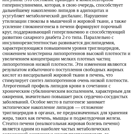
гиперинсулинемии, которая, в свою очередь, способствует
дальнейшему накоплению липидов в адипоцитах и
усугубляет метаболический дисбаланс. Нарушение
утилизации глюкозы в мышечной и жировой ткани, а также
усиление глюконеогенеза в печени формируют порочный
круг, поддерживающий гипергликемию и способствующий
развитию сахарного диабета 2-го типа. Параллельно с
инсулинорезистентностью развивается дислипидемия,
характеризующаяся повышением уровня триглицеридов,
снижением холестерина липопротеинов высокой плотности и
увеличением концентрации мелких плотных частиц
липопротеинов низкой плотности. Эти изменения являются
результатом избыточного поступления свободных жирных
кислот из висцеральной жировой ткани в печень, что
стимулирует синтез липопротеинов очень низкой плотности.
Атерогенный профиль липидов крови в сочетании с
хроническим субклиническим воспалением, характерным для
ожирения, значительно повышает риск сердечно-сосудистых
заболеваний. Особое место в патогенезе занимает
эктопическое накопление липидов — отложение
триглицеридов в органах, не предназначенных для хранения
жира, таких как печень, мышцы и поджелудочная железа.
Стеатоз печени (неалкогольная жировая болезнь печени)
является одним из наиболее частых метаболических