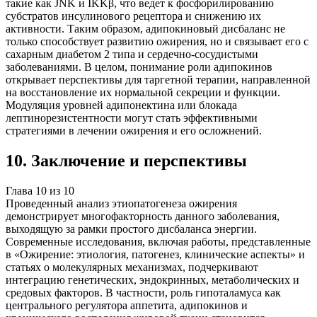
такие как JNK и IKKβ, что ведет к фосфорилированию
субстратов инсулинового рецептора и снижению их
активности. Таким образом, адипокиновый дисбаланс не
только способствует развитию ожирения, но и связывает его с
сахарным диабетом 2 типа и сердечно-сосудистыми
заболеваниями. В целом, понимание роли адипокинов
открывает перспективы для таргетной терапии, направленной
на восстановление их нормальной секреции и функции.
Модуляция уровней адипонектина или блокада
лептинорезистентности могут стать эффективными
стратегиями в лечении ожирения и его осложнений.
10
.
Заключение и перспективы
Глава
10
из
10
Проведенный анализ этиопатогенеза ожирения
демонстрирует многофакторность данного заболевания,
выходящую за рамки простого дисбаланса энергии.
Современные исследования, включая работы, представленные
в «Ожирение: этиология, патогенез, клинические аспекты» и
статьях о молекулярных механизмах, подчеркивают
интеграцию генетических, эндокринных, метаболических и
средовых факторов. В частности, роль гипоталамуса как
центрального регулятора аппетита, адипокинов и