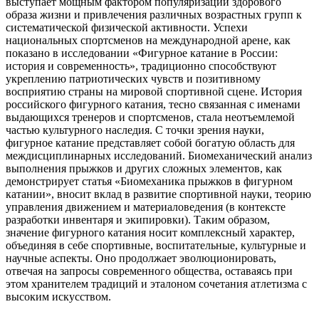
выступает мощным фактором популяризации здорового
образа жизни и привлечения различных возрастных групп к
систематической физической активности. Успехи
национальных спортсменов на международной арене, как
показано в исследовании «Фигурное катание в России:
история и современность», традиционно способствуют
укреплению патриотических чувств и позитивному
восприятию страны на мировой спортивной сцене. История
российского фигурного катания, тесно связанная с именами
выдающихся тренеров и спортсменов, стала неотъемлемой
частью культурного наследия. С точки зрения науки,
фигурное катание представляет собой богатую область для
междисциплинарных исследований. Биомеханический анализ
выполнения прыжков и других сложных элементов, как
демонстрирует статья «Биомеханика прыжков в фигурном
катании», вносит вклад в развитие спортивной науки, теорию
управления движением и материаловедения (в контексте
разработки инвентаря и экипировки). Таким образом,
значение фигурного катания носит комплексный характер,
объединяя в себе спортивные, воспитательные, культурные и
научные аспекты. Оно продолжает эволюционировать,
отвечая на запросы современного общества, оставаясь при
этом хранителем традиций и эталоном сочетания атлетизма с
высоким искусством.