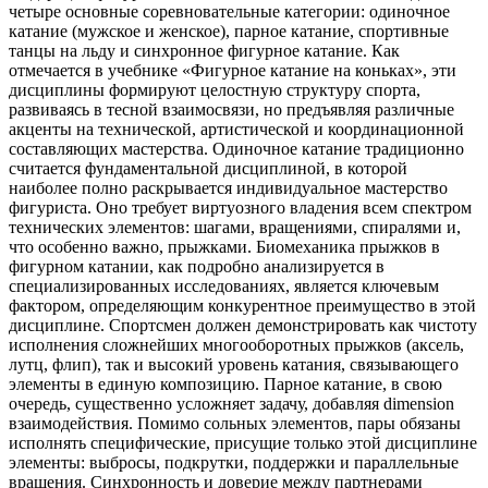
четыре основные соревновательные категории: одиночное
катание (мужское и женское), парное катание, спортивные
танцы на льду и синхронное фигурное катание. Как
отмечается в учебнике «Фигурное катание на коньках», эти
дисциплины формируют целостную структуру спорта,
развиваясь в тесной взаимосвязи, но предъявляя различные
акценты на технической, артистической и координационной
составляющих мастерства. Одиночное катание традиционно
считается фундаментальной дисциплиной, в которой
наиболее полно раскрывается индивидуальное мастерство
фигуриста. Оно требует виртуозного владения всем спектром
технических элементов: шагами, вращениями, спиралями и,
что особенно важно, прыжками. Биомеханика прыжков в
фигурном катании, как подробно анализируется в
специализированных исследованиях, является ключевым
фактором, определяющим конкурентное преимущество в этой
дисциплине. Спортсмен должен демонстрировать как чистоту
исполнения сложнейших многооборотных прыжков (аксель,
лутц, флип), так и высокий уровень катания, связывающего
элементы в единую композицию. Парное катание, в свою
очередь, существенно усложняет задачу, добавляя dimension
взаимодействия. Помимо сольных элементов, пары обязаны
исполнять специфические, присущие только этой дисциплине
элементы: выбросы, подкрутки, поддержки и параллельные
вращения. Синхронность и доверие между партнерами