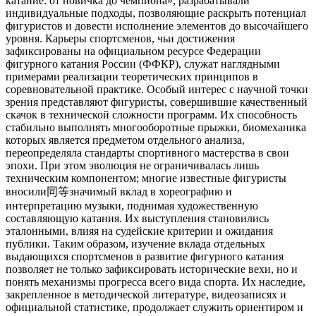
катание: от новичка до чемпиона», разрабатывали
индивидуальные подходы, позволяющие раскрыть потенциал
фигуристов и довести исполнение элементов до высочайшего
уровня. Карьеры спортсменов, чьи достижения
зафиксированы на официальном ресурсе Федерации
фигурного катания России (ФФКР), служат наглядными
примерами реализации теоретических принципов в
соревновательной практике. Особый интерес с научной точки
зрения представляют фигуристы, совершившие качественный
скачок в технической сложности программ. Их способность
стабильно выполнять многооборотные прыжки, биомеханика
которых является предметом отдельного анализа,
переопределяла стандарты спортивного мастерства в свои
эпохи. При этом эволюция не ограничивалась лишь
техническим компонентом; многие известные фигуристы
вносили同等значимый вклад в хореографию и
интерпретацию музыки, поднимая художественную
составляющую катания. Их выступления становились
эталонными, влияя на судейские критерии и ожидания
публики. Таким образом, изучение вклада отдельных
выдающихся спортсменов в развитие фигурного катания
позволяет не только зафиксировать исторические вехи, но и
понять механизмы прогресса всего вида спорта. Их наследие,
закрепленное в методической литературе, видеозаписях и
официальной статистике, продолжает служить ориентиром и