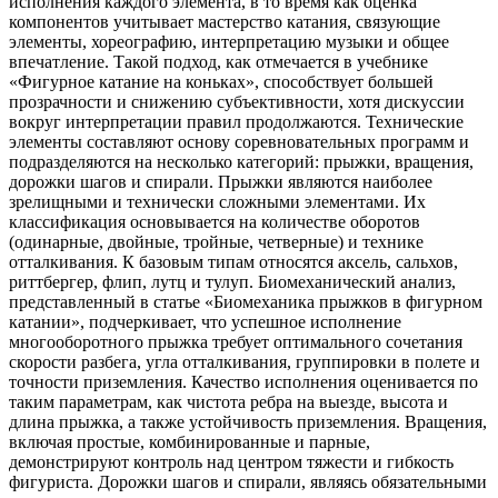
исполнения каждого элемента, в то время как оценка
компонентов учитывает мастерство катания, связующие
элементы, хореографию, интерпретацию музыки и общее
впечатление. Такой подход, как отмечается в учебнике
«Фигурное катание на коньках», способствует большей
прозрачности и снижению субъективности, хотя дискуссии
вокруг интерпретации правил продолжаются. Технические
элементы составляют основу соревновательных программ и
подразделяются на несколько категорий: прыжки, вращения,
дорожки шагов и спирали. Прыжки являются наиболее
зрелищными и технически сложными элементами. Их
классификация основывается на количестве оборотов
(одинарные, двойные, тройные, четверные) и технике
отталкивания. К базовым типам относятся аксель, сальхов,
риттбергер, флип, лутц и тулуп. Биомеханический анализ,
представленный в статье «Биомеханика прыжков в фигурном
катании», подчеркивает, что успешное исполнение
многооборотного прыжка требует оптимального сочетания
скорости разбега, угла отталкивания, группировки в полете и
точности приземления. Качество исполнения оценивается по
таким параметрам, как чистота ребра на выезде, высота и
длина прыжка, а также устойчивость приземления. Вращения,
включая простые, комбинированные и парные,
демонстрируют контроль над центром тяжести и гибкость
фигуриста. Дорожки шагов и спирали, являясь обязательными