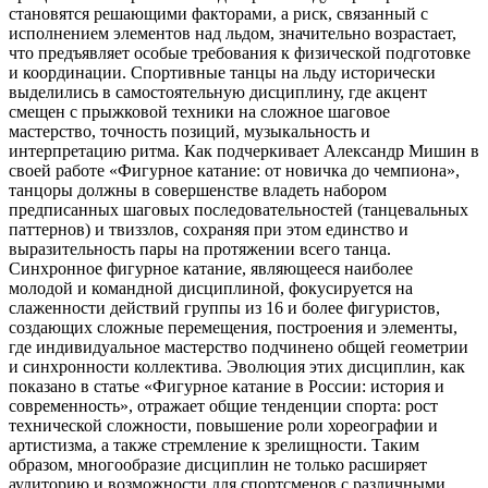
становятся решающими факторами, а риск, связанный с
исполнением элементов над льдом, значительно возрастает,
что предъявляет особые требования к физической подготовке
и координации. Спортивные танцы на льду исторически
выделились в самостоятельную дисциплину, где акцент
смещен с прыжковой техники на сложное шаговое
мастерство, точность позиций, музыкальность и
интерпретацию ритма. Как подчеркивает Александр Мишин в
своей работе «Фигурное катание: от новичка до чемпиона»,
танцоры должны в совершенстве владеть набором
предписанных шаговых последовательностей (танцевальных
паттернов) и твиззлов, сохраняя при этом единство и
выразительность пары на протяжении всего танца.
Синхронное фигурное катание, являющееся наиболее
молодой и командной дисциплиной, фокусируется на
слаженности действий группы из 16 и более фигуристов,
создающих сложные перемещения, построения и элементы,
где индивидуальное мастерство подчинено общей геометрии
и синхронности коллектива. Эволюция этих дисциплин, как
показано в статье «Фигурное катание в России: история и
современность», отражает общие тенденции спорта: рост
технической сложности, повышение роли хореографии и
артистизма, а также стремление к зрелищности. Таким
образом, многообразие дисциплин не только расширяет
аудиторию и возможности для спортсменов с различными