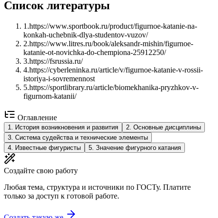
Список литературы
1
.
https://www.sportbook.ru/product/figurnoe-katanie-na-
konkah-uchebnik-dlya-studentov-vuzov/
2
.
https://www.litres.ru/book/aleksandr-mishin/figurnoe-
katanie-ot-novichka-do-chempiona-25912250/
3
.
https://fsrussia.ru/
4
.
https://cyberleninka.ru/article/v/figurnoe-katanie-v-rossii-
istoriya-i-sovremennost
5
.
https://sportlibrary.ru/article/biomekhanika-pryzhkov-v-
figurnom-katanii/
Оглавление
1
.
История возникновения и развития
2
.
Основные дисциплины
3
.
Система судейства и технические элементы
4
.
Известные фигуристы
5
.
Значение фигурного катания
Создайте свою работу
Любая тема, структура и источники по ГОСТу. Платите
только за доступ к готовой работе.
Создать такую же