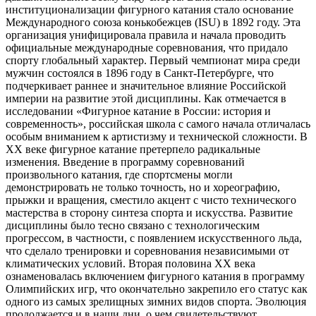
институционализации фигурного катания стало основание
Международного союза конькобежцев (ISU) в 1892 году. Эта
организация унифицировала правила и начала проводить
официальные международные соревнования, что придало
спорту глобальный характер. Первый чемпионат мира среди
мужчин состоялся в 1896 году в Санкт-Петербурге, что
подчеркивает раннее и значительное влияние Российской
империи на развитие этой дисциплины. Как отмечается в
исследовании «Фигурное катание в России: история и
современность», российская школа с самого начала отличалась
особым вниманием к артистизму и технической сложности. В
XX веке фигурное катание претерпело радикальные
изменения. Введение в программу соревнований
произвольного катания, где спортсмены могли
демонстрировать не только точность, но и хореографию,
прыжки и вращения, сместило акцент с чисто технического
мастерства в сторону синтеза спорта и искусства. Развитие
дисциплины было тесно связано с технологическим
прогрессом, в частности, с появлением искусственного льда,
что сделало тренировки и соревнования независимыми от
климатических условий. Вторая половина XX века
ознаменовалась включением фигурного катания в программу
Олимпийских игр, что окончательно закрепило его статус как
одного из самых зрелищных зимних видов спорта. Эволюция
продолжается и в наши дни, о чем свидетельствуют