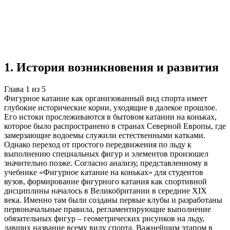
Учебная работа
5 глав
≈7 страниц
5 источников
Создать такую же
Готовая работа по ГОСТу — от 99₽
1
.
История возникновения и развития
Глава
1
из
5
Фигурное катание как организованный вид спорта имеет
глубокие исторические корни, уходящие в далекое прошлое.
Его истоки прослеживаются в бытовом катании на коньках,
которое было распространено в странах Северной Европы, где
замерзающие водоемы служили естественными катками.
Однако переход от простого передвижения по льду к
выполнению специальных фигур и элементов произошел
значительно позже. Согласно анализу, представленному в
учебнике «Фигурное катание на коньках» для студентов
вузов, формирование фигурного катания как спортивной
дисциплины началось в Великобритании в середине XIX
века. Именно там были созданы первые клубы и разработаны
первоначальные правила, регламентирующие выполнение
обязательных фигур – геометрических рисунков на льду,
давших название всему виду спорта. Важнейшим этапом в