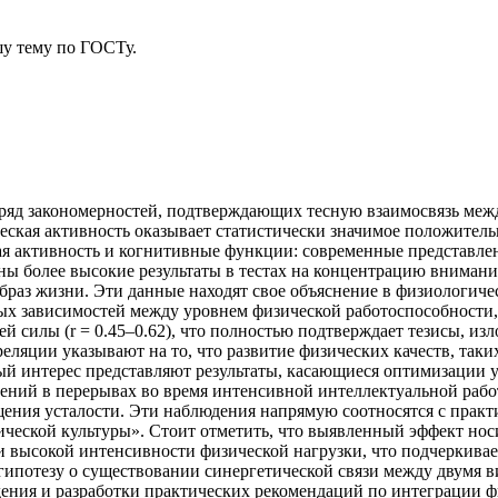
у тему
по ГОСТу.
яд закономерностей, подтверждающих тесную взаимосвязь межд
ческая активность оказывает статистически значимое положител
ая активность и когнитивные функции: современные представлен
 более высокие результаты в тестах на концентрацию внимани
раз жизни. Эти данные находят свое объяснение в физиологиче
ных зависимостей между уровнем физической работоспособности
й силы (r = 0.45–0.62), что полностью подтверждает тезисы, и
ляции указывают на то, что развитие физических качеств, таки
 интерес представляют результаты, касающиеся оптимизации ум
ений в перерывах во время интенсивной интеллектуальной раб
ения усталости. Эти наблюдения напрямую соотносятся с прак
ческой культуры». Стоит отметить, что выявленный эффект нос
и высокой интенсивности физической нагрузки, что подчеркива
гипотезу о существовании синергетической связи между двумя 
ения и разработки практических рекомендаций по интеграции 