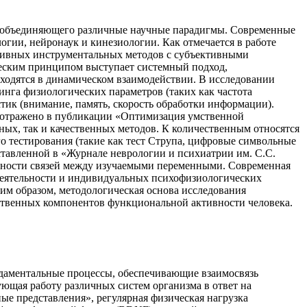
а, объединяющего различные научные парадигмы. Современные
ии, нейронаук и кинезиологии. Как отмечается в работе
ктивных инструментальных методов с субъективными
еским принципом выступает системный подход,
ходятся в динамическом взаимодействии. В исследовании
нга физиологических параметров (таких как частота
тик (внимание, память, скорость обработки информации).
о отражено в публикации «Оптимизация умственной
ных, так и качественных методов. К количественным относятся
о тестирования (такие как тест Струпа, цифровые символьные
ставленной в «Журнале неврологии и психиатрии им. С.С.
енности связей между изучаемыми переменными. Современная
 деятельности и индивидуальных психофизиологических
им образом, методологическая основа исследования
ственных компонентов функциональной активности человека.
ндаментальные процессы, обеспечивающие взаимосвязь
ующая работу различных систем организма в ответ на
ые представления», регулярная физическая нагрузка