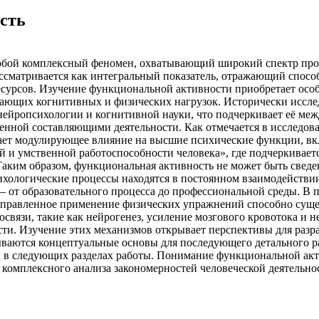
сть
обой комплексный феномен, охватывающий широкий спектр проя
ассматривается как интегральный показатель, отражающий спос
сурсов. Изучение функциональной активности приобретает особ
стающих когнитивных и физических нагрузок. Исторически иссл
нейропсихологии и когнитивной науки, что подчеркивает её м
венной составляющими деятельности. Как отмечается в исследо
вает модулирующее влияние на высшие психические функции, вк
й и умственной работоспособности человека», где подчеркивает
ким образом, функциональная активность не может быть сведен
ихологические процессы находятся в постоянном взаимодействи
 – от образовательного процесса до профессиональной среды. 
направленное применение физических упражнений способно сущ
связи, такие как нейрогенез, усиление мозгового кровотока и 
ти. Изучение этих механизмов открывает перспективы для разр
ываются концептуальные основы для последующего детального р
ы в следующих разделах работы. Понимание функциональной акт
я комплексного анализа закономерностей человеческой деятельн