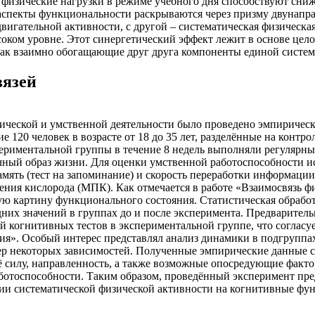
ые физические нагрузки в режиме учебного дня способствуют с
аспекты функциональности раскрываются через призму двунапра
вигательной активности, с другой – систематическая физическ
оком уровне. Этот синергетический эффект лежит в основе цел
 как взаимно обогащающие друг друга компоненты единой систем
вязей
ической и умственной деятельности было проведено эмпирическ
е 120 человек в возрасте от 18 до 35 лет, разделённые на кон
ериментальной группы в течение 8 недель выполняли регулярн
ычный образ жизни. Для оценки умственной работоспособности и
ять (тест на запоминание) и скорость переработки информации 
ния кислорода (МПК). Как отмечается в работе «Взаимосвязь ф
ю картину функционального состояния. Статистическая обрабо
дних значений в группах до и после эксперимента. Предварител
 когнитивных тестов в экспериментальной группе, что согласу
ия». Особый интерес представлял анализ динамики в подгруппа
ер некоторых зависимостей. Полученные эмпирические данные с
её силу, направленность, а также возможные опосредующие факт
отоспособности. Таким образом, проведённый эксперимент пре
и систематической физической активности на когнитивные функ