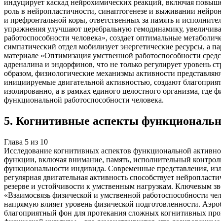
индуцирует каскад нейрохимических реакций, включая повыше
роль в нейропластичности, синаптогенезе и выживании нейрон
и префронтальной коры, ответственных за память и исполнит
упражнения улучшают церебральную гемодинамику, увеличивая 
работоспособности человека», создает оптимальные метаболиче
симпатический отдел мобилизует энергетические ресурсы, а п
материале «Оптимизация умственной работоспособности средст
адреналина и эндорфинов, что не только регулирует уровень 
образом, физиологические механизмы активности представляю
инициируемые двигательной активностью, создают благоприятн
изолированно, а в рамках единого целостного организма, гд
функциональной работоспособности человека.
5
.
Когнитивные аспекты функциональн
Глава
5
из
10
Исследование когнитивных аспектов функциональной активно
функции, включая внимание, память, исполнительный контроль
функциональности индивида. Современные представления, изл
регулярная двигательная активность способствует нейропласт
резерве и устойчивости к умственным нагрузкам. Ключевым зве
«Взаимосвязь физической и умственной работоспособности чел
напрямую влияет уровень физической подготовленности. Аэро
благоприятный фон для протекания сложных когнитивных про