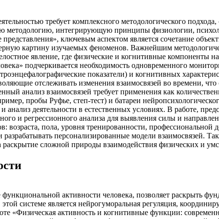
еятельностью требует комплексного методологического подход
ю методологию, интегрирующую принципы физиологии, психолог
 представления», ключевым аспектом является сочетание объе
мерную картину изучаемых феноменов. Важнейшим методологич
лостное явление, где физические и когнитивные компоненты на
овека» подчеркивается необходимость одновременного монитори
ктроэнцефалографические показатели) и когнитивных характерис
воляющие отслеживать изменения взаимосвязей во времени, чт
енный анализ взаимосвязей требует применения как количествен
имер, пробы Руфье, степ-тест) и батареи нейропсихологическог
 анализ деятельности в естественных условиях. В работе, пред
нного и регрессионного анализа для выявления силы и направл
ов: возраста, пола, уровня тренированности, профессиональной
и разрабатывать персонализированные модели взаимосвязей. Так
на раскрытие сложной природы взаимодействия физических и ум
ости
 функциональной активности человека, позволяет раскрыть фу
 этой системе является нейрогуморальная регуляция, координир
боте «Физическая активность и когнитивные функции: современн