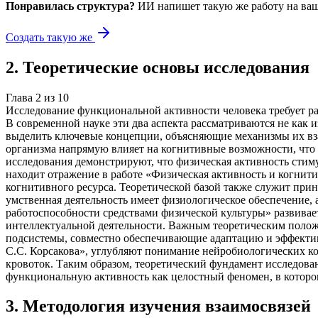
Понравилась структура?
ИИ напишет такую же работу на
ваш
Создать такую же
2
.
Теоретические основы исследования
Глава
2
из
10
Исследование функциональной активности человека требует р
В современной науке эти два аспекта рассматриваются не как
выделить ключевые концепции, объясняющие механизмы их вза
организма напрямую влияет на когнитивные возможности, что
исследования демонстрируют, что физическая активность стим
находит отражение в работе «Физическая активность и когнит
когнитивного ресурса. Теоретической базой также служит при
умственная деятельность имеет физиологическое обеспечение,
работоспособности средствами физической культуры» развива
интеллектуальной деятельности. Важным теоретическим полож
подсистемы, совместно обеспечивающие адаптацию и эффектив
С.С. Корсакова», углубляют понимание нейробиологических ко
кровоток. Таким образом, теоретический фундамент исследован
функциональную активность как целостный феномен, в которо
3
.
Методология изучения взаимосвязей