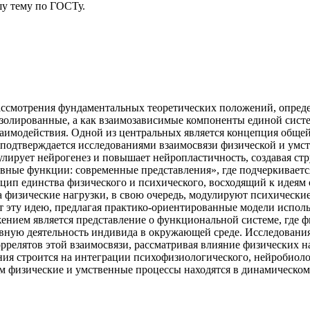
у тему
по ГОСТу.
ассмотрения фундаментальных теоретических положений, опреде
 изолированные, а как взаимозависимые компоненты единой сист
имодействия. Одной из центральных является концепция общей 
 подтверждается исследованиями взаимосвязи физической и умс
улирует нейрогенез и повышает нейропластичность, создавая с
ивные функции: современные представления», где подчеркиваетс
нцип единства физического и психического, восходящий к идеям
 а физические нагрузки, в свою очередь, модулируют психическ
ет эту идею, предлагая практико-ориентированные модели испол
ением является представление о функциональной системе, где
ную деятельность индивида в окружающей среде. Исследования
ррелятов этой взаимосвязи, рассматривая влияние физических 
ия строится на интеграции психофизиологического, нейробиолог
м физические и умственные процессы находятся в динамическо