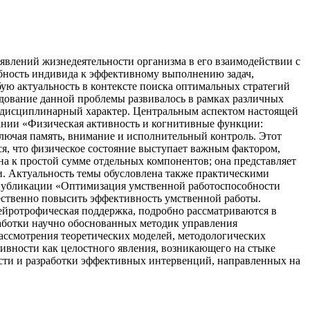
влений жизнедеятельности организма в его взаимодействии с
обность индивида к эффективному выполнению задач,
ую актуальность в контексте поиска оптимальных стратегий
едование данной проблемы развивалось в рамках различных
еждисциплинарный характер. Центральным аспектом настоящей
вании «Физическая активность и когнитивные функции:
лючая память, внимание и исполнительный контроль. Этот
ся, что физическое состояние выступает важным фактором,
а к простой сумме отдельных компонентов; она представляет
и. Актуальность темы обусловлена также практическими
В публикации «Оптимизация умственной работоспособности
ественно повысить эффективность умственной работы.
нейротрофическая поддержка, подробно рассматриваются в
аботки научно обоснованных методик управления
ассмотрения теоретических моделей, методологических
ивности как целостного явления, возникающего на стыке
ости и разработки эффективных интервенций, направленных на