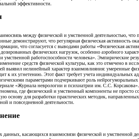
нальной эффективности.
я
аимосвязь между физической и умственной деятельностью, что
нные демонстрируют, что регулярная физическая активность ок
ормации, что согласуется с выводами работы «Физическая акти
дозированных физических нагрузок, особенно аэробного характ
и умственной работоспособности человека». Эмпирические резу
именение средств физической культуры, как это отмечено в ис
лей выявил нелинейный характер взаимовлияния: умеренные фи
дит к их угнетению. Этот факт требует учета индивидуальных 
гическими параметрами подчеркивают роль нейрогуморальных ф
ериале «Журнала неврологии и психиатрии им. С.С. Корсакова». 
номена, где физический и умственный компоненты не просто сос
скую основу для разработки практических методик, направленны
ной и повседневной деятельности.
енение
х данных, касающихся взаимосвязи физической и умственной де