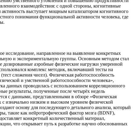
нижению умственного утомления и повышению продуктивности
вленного взаимодействия: с одной стороны, когнитивные
ая активность выступает мощным катализатором когнитивного
остного понимания функциональной активности человека, где
ы.
ое исследование, направленное на выявление конкретных
трольную и экспериментальную группы. Основным методом стал
ые дозированные аэробные физические нагрузки умеренной
спользовался комплекс методик, включавший тесты на
(тест сложения чисел). Физическая работоспособность
изической и умственной работоспособности человека»,
тка данных проводилась с использованием корреляционного
ьные результаты, полученные после четырёх недель
ется с данными, представленными в обзоре «Физическая
х с изначально низким и высоким уровнем физической
оздают основу для последующего детального анализа, который
оры, такие как нейротрофический фактор мозга (BDNF),
доставляет конкретный количественный материал,
ции, что открывает путь к разработке научно обоснованных