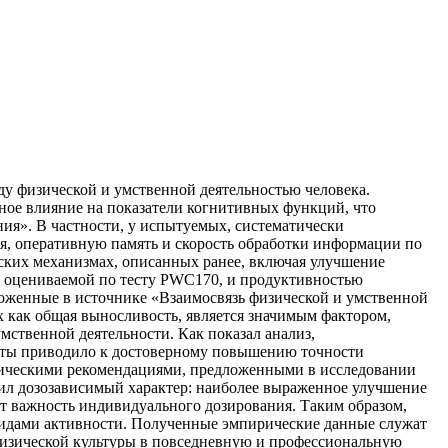
у физической и умственной деятельностью человека.
ьное влияние на показатели когнитивных функций, что
ия». В частности, у испытуемых, систематически
я, оперативную память и скорость обработки информации по
ских механизмах, описанных ранее, включая улучшение
, оцениваемой по тесту PWC170, и продуктивностью
зложенные в источнике «Взаимосвязь физической и умственной
х как общая выносливость, является значимым фактором,
ственной деятельности. Как показал анализ,
оты приводило к достоверному повышению точности
тическими рекомендациями, предложенными в исследовании
ил дозозависимый характер: наиболее выраженное улучшение
ет важность индивидуального дозирования. Таким образом,
видами активности. Полученные эмпирические данные служат
физической культуры в повседневную и профессиональную