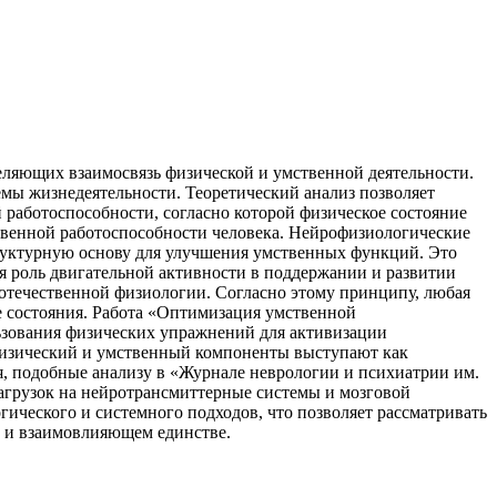
ляющих взаимосвязь физической и умственной деятельности.
емы жизнедеятельности. Теоретический анализ позволяет
работоспособности, согласно которой физическое состояние
твенной работоспособности человека. Нейрофизиологические
труктурную основу для улучшения умственных функций. Это
я роль двигательной активности в поддержании и развитии
 отечественной физиологии. Согласно этому принципу, любая
ие состояния. Работа «Оптимизация умственной
ьзования физических упражнений для активизации
 физический и умственный компоненты выступают как
, подобные анализу в «Журнале неврологии и психиатрии им.
нагрузок на нейротрансмиттерные системы и мозговой
ического и системного подходов, что позволяет рассматривать
м и взаимовлияющем единстве.