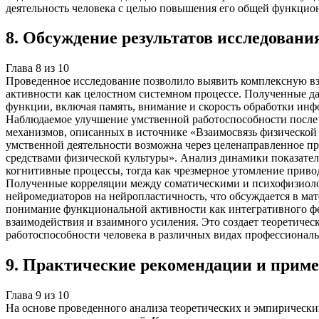
деятельность человека с целью повышения его общей функцио
8
.
Обсуждение результатов исследовани
Глава
8
из
10
Проведенное исследование позволило выявить комплексную вз
активности как целостном системном процессе. Полученные да
функции, включая память, внимание и скорость обработки инф
Наблюдаемое улучшение умственной работоспособности после 
механизмов, описанных в источнике «Взаимосвязь физической 
умственной деятельности возможна через целенаправленное пр
средствами физической культуры». Анализ динамики показате
когнитивные процессы, тогда как чрезмерное утомление приво
Полученные корреляции между соматическими и психофизиоло
нейромедиаторов на нейропластичность, что обсуждается в мат
понимание функциональной активности как интегративного фе
взаимодействия и взаимного усиления. Это создает теоретиче
работоспособности человека в различных видах профессиональ
9
.
Практические рекомендации и прим
Глава
9
из
10
На основе проведенного анализа теоретических и эмпирически