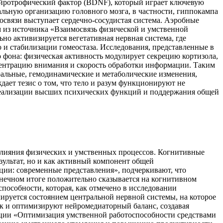
ейротрофический фактор (BDNF), который играет ключевую
льную организацию головного мозга, в частности, гиппокампа
связи выступает сердечно-сосудистая система. Аэробные
 из источника «Взаимосвязь физической и умственной
но активизируется вегетативная нервная система, где
 и стабилизации гомеостаза. Исследования, представленные в
фона: физическая активность модулирует секрецию кортизола,
нцентрацию внимания и скорость обработки информации. Таким
альные, гемодинамические и метаболические изменения,
ает тезис о том, что тело и разум функционируют не
 реализации высших психических функций и поддержания общей
влияния физических и умственных процессов. Когнитивные
зультат, но и как активный компонент общей
ии: современные представления», подчеркивают, что
онечном итоге положительно сказывается на когнитивном
пособности, которая, как отмечено в исследовании
ируется состоянием центральной нервной системы, на которое
к и оптимизируют нейромедиаторный баланс, создавая
ции «Оптимизация умственной работоспособности средствами