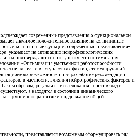
 подтверждает современные представления о функциональной
азывает значимое положительное влияние на когнитивные
вность и когнитивные функции: современные представления».
ера, указывает на активацию нейрофизиологических
льтаты подтверждают гипотезу о том, что оптимизация
следовании «Оптимизация умственной работоспособности
зические нагрузки выступают как фактор, стимулирующий
адаптационных возможностей при разработке рекомендаций.
акторов, в частности, влияния нейротрофических факторов и
Таким образом, результаты исследования вносят вклад в
уществуют, а находятся в состоянии динамического
х на гармоничное развитие и поддержание общей
ятельности, представляется возможным сформулировать ряд