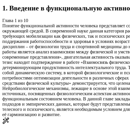
1
.
Введение в функциональную активно
Глава
1
из
10
Понятие функциональной активности человека представляет с
окружающей средой. В современной науке данная категория р
требующих мобилизации как физических, так и психических ре
поддержания работоспособности и здоровья в условиях возра
дисциплин – от физиологии труда и спортивной медицины до 
работы является анализ взаимосвязи между физической и умст
современные представления», двигательная активность оказы
тезис находит подтверждение в работе «Взаимосвязь физическо
детерминирующим продуктивность интеллектуального труда. Та
собой динамическую систему, в которой физиологические и пс
потребностями оптимизации деятельности в различных сферах
средствами физической культуры» демонстрируется, что целе
Нейробиологические механизмы, лежащие в основе этой взаимо
источниках, посвященных физиологическим аспектам активнос
функциональным состоянием человека. В данной главе заклад
подходов и эмпирических данных, которые будут представлен
телесного и психического, является необходимым условием дл
её гармонизацию и развитие.