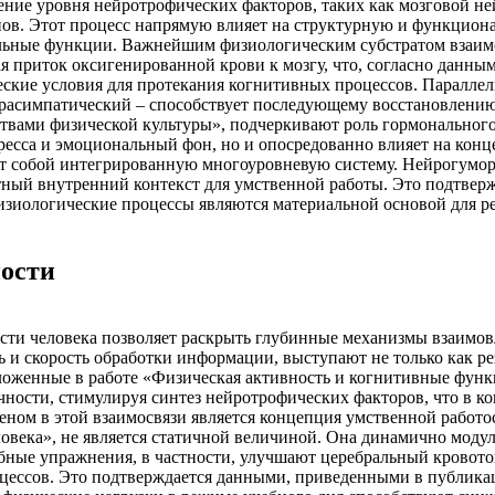
ние уровня нейротрофических факторов, таких как мозговой н
ов. Этот процесс напрямую влияет на структурную и функциона
ельные функции. Важнейшим физиологическим субстратом взаимо
приток оксигенированной крови к мозгу, что, согласно данным
ские условия для протекания когнитивных процессов. Параллель
арасимпатический – способствует последующему восстановлению
вами физической культуры», подчеркивают роль гормонального 
стресса и эмоциональный фон, но и опосредованно влияет на ко
т собой интегрированную многоуровневую систему. Нейрогумор
ый внутренний контекст для умственной работы. Это подтвержд
е физиологические процессы являются материальной основой для
ости
сти человека позволяет раскрыть глубинные механизмы взаимо
 и скорость обработки информации, выступают не только как ре
оженные в работе «Физическая активность и когнитивные функц
ичности, стимулируя синтез нейротрофических факторов, что в к
ном в этой взаимосвязи является концепция умственной работос
овека», не является статичной величиной. Она динамично модул
бные упражнения, в частности, улучшают церебральный кровото
цессов. Это подтверждается данными, приведенными в публика