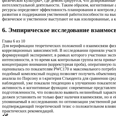
физической культуры», где демонстрируется, что дозированн
интеллектуальной деятельности. Таким образом, когнитивные 
ресурсы определяют эффективность планирования и контроля д
развития и поддержания умственной работоспособности на выс
физическое и умственное выступают не как изолированные, а
6
.
Эмпирическое исследование взаимос
Глава
6
из
10
Для верификации теоретических положений о взаимосвязи физ
корреляционных зависимостей. В исследовании приняли участи
формирующий эксперимент, в рамках которого участники эксп
интенсивности, в то время как контрольная группа вела прив
концентрацию внимания (корректурная проба), оперативную пам
оценивалась по показателям PWC170 и максимального потребле
подобный комплексный подход позволяет получить объективну
анализа по Пирсону и t-критерия Стьюдента для сравнения сре
наблюдений, уже показали тенденцию к улучшению показателей
активность и когнитивные функции: современные представлен
подготовленности, что позволило выявить нелинейный характ
должен установить не только факт наличия взаимосвязи, но и 
упоминаемый в исследованиях по оптимизации умственной раб
подтверждающий теоретический тезис о положительном влияни
практических рекомендаций.