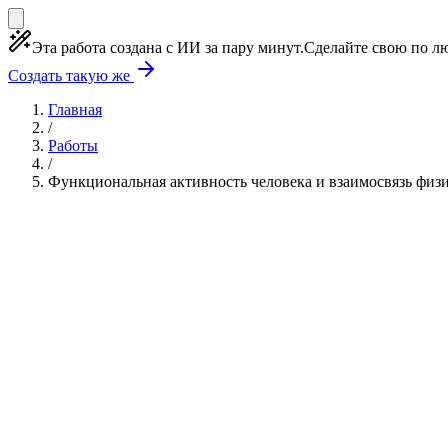
Эта работа создана с ИИ за пару минут.
Сделайте свою по лю
Создать такую же
Главная
/
Работы
/
Функциональная активность человека и взаимосвязь физ
Учебная работа
10 глав
≈14 страниц
5 источнико
Создать такую же
Готовая работа по ГОСТу — от 99₽