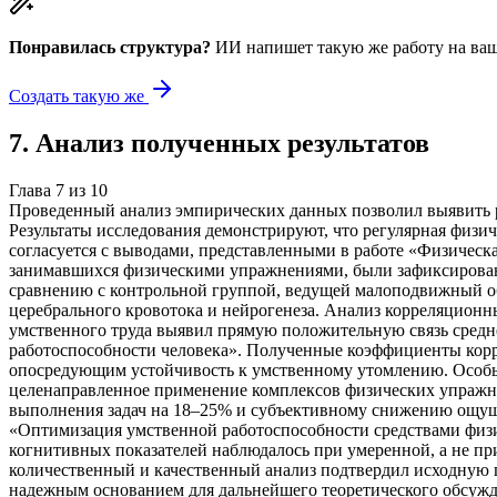
Понравилась структура?
ИИ напишет такую же работу на
ваш
Создать такую же
7
.
Анализ полученных результатов
Глава
7
из
10
Проведенный анализ эмпирических данных позволил выявить р
Результаты исследования демонстрируют, что регулярная физи
согласуется с выводами, представленными в работе «Физическ
занимавшихся физическими упражнениями, были зафиксированы
сравнению с контрольной группой, ведущей малоподвижный об
церебрального кровотока и нейрогенеза. Анализ корреляцион
умственного труда выявил прямую положительную связь средне
работоспособности человека». Полученные коэффициенты корре
опосредующим устойчивость к умственному утомлению. Особый
целенаправленное применение комплексов физических упражн
выполнения задач на 18–25% и субъективному снижению ощущ
«Оптимизация умственной работоспособности средствами физи
когнитивных показателей наблюдалось при умеренной, а не пр
количественный и качественный анализ подтвердил исходную 
надежным основанием для дальнейшего теоретического обсужд