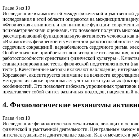
Глава
3
из
10
Исследование взаимосвязей между физической и умственной д
исследования в этой области опираются на междисциплинарну
«Физическая активность и когнитивные функции: современные
психометрическими оценками, что позволяет получить много
рассматривающий функциональную активность человека как це
«Взаимосвязь физической и умственной работоспособности чел
сердечных сокращений, вариабельность сердечного ритма, эле
Особое значение приобретают лонгитюдные исследования, поз
работоспособности средствами физической культуры». Качеств
стандартизированные тесты физической подготовленности (напр
тесты). Качественные методы включают наблюдение, интервью и
Корсакова», акцентируется внимание на важности корреляцио
методология также предполагает учет контекстуальных фактор
особенностей. Это позволяет избежать упрощенных трактовок 
представляет собой синтез различных подходов, нацеленный 
4
.
Физиологические механизмы активн
Глава
4
из
10
Исследование физиологических механизмов, лежащих в основе
физической и умственной деятельности. Центральным звеном в
интеллектуальные и двигательные задачи. Как отмечается в ра