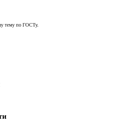
у тему
по ГОСТу.
и
ти