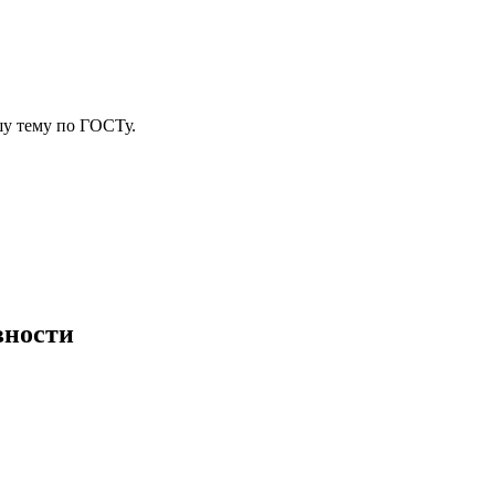
у тему
по ГОСТу.
вности