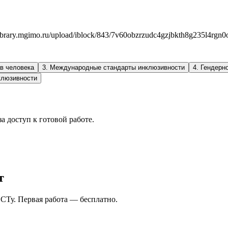
brary.mgimo.ru/upload/iblock/843/7v60obzrzudc4gzjbkth8g235l4rgn
в человека
3
.
Международные стандарты инклюзивности
4
.
Гендерн
клюзивности
а доступ к готовой работе.
т
СТу. Первая работа — бесплатно.