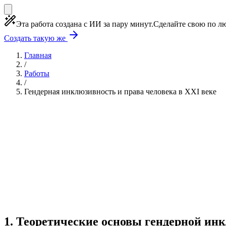
Эта работа создана с ИИ за пару минут.
Сделайте свою по лю
Создать такую же
Главная
/
Работы
/
Гендерная инклюзивность и права человека в XXI веке
Учебная работа
7 глав
≈1 страница
1 источник
Создать такую же
Готовая работа по ГОСТу — от 99₽
1
.
Теоретические основы гендерной ин