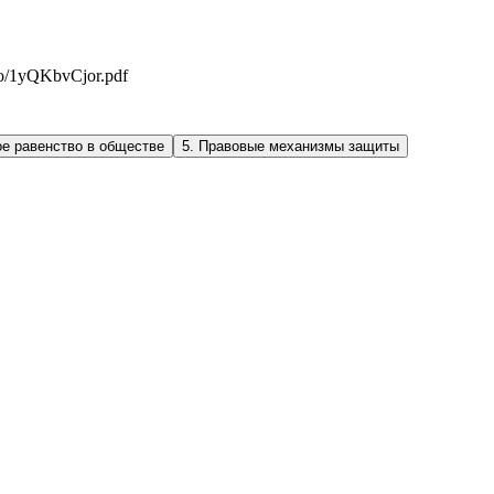
0o/1yQKbvCjor.pdf
ое равенство в обществе
5
.
Правовые механизмы защиты