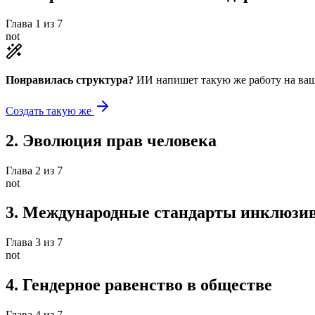
Глава
1
из
7
not
Понравилась структура?
ИИ напишет такую же работу на
ваш
Создать такую же
2
.
Эволюция прав человека
Глава
2
из
7
not
3
.
Международные стандарты инклюзи
Глава
3
из
7
not
4
.
Гендерное равенство в обществе
Глава
4
из
7