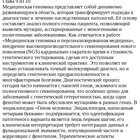
Глава
9
из
10
Медицинская геномика представляет собой динамично
развивающуюся область, которая трансформирует подходы к
диагностике и лечению наследственных патологий. Её основу
составляет анализ полного генома пациента, позволяющий
выявлять мутации, ассоциированные с моногенными и
полигенными заболеваниями. Как отмечается в работе
«Медицинская геномика и персонализированная медицина»,
внедрение высокопроизводительного секвенирования нового
поколения (NGS) кардинально сократило время и стоимость
генетического тестирования, сделав его доступным
инструментом в клинической практике. Это позволяет не
только устанавливать точный молекулярный диагноз, но и
определять генетические предрасположенности к
многофакторным болезням. Диагностический процесс
сегодня часто начинается с панелей генов, экзомного или
полногеномного секвенирования, что особенно ценно для
заболеваний с генетической гетерогенностью, когда один
фенотип может быть обусловлен мутациями в разных генах. В
энциклопедии «Геном человека: Энциклопедия, написанная
четырьмя буквами» подчёркивается, что идентификация
патогенного варианта является лишь первым шагом; его
клиническая интерпретация требует интеграции данных о
функциональной значимости, популяционной частоте и
корреляции с фенотипом. Терапевтические аспекты