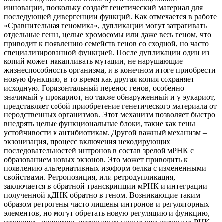
инновации, поскольку создаёт генетический материал для
последующей дивергенции функций. Как отмечается в работе
«Сравнительная геномика», дупликации могут затрагивать
отдельные гены, целые хромосомы или даже весь геном, что
приводит к появлению семейств генов со сходной, но часто
специализированной функцией. После дупликации один из
копий может накапливать мутации, не нарушающие
жизнеспособность организма, и в конечном итоге приобрести
новую функцию, в то время как другая копия сохраняет
исходную. Горизонтальный перенос генов, особенно
значимый у прокариот, но также обнаруженный и у эукариот,
представляет собой приобретение генетического материала от
неродственных организмов. Этот механизм позволяет быстро
внедрять целые функциональные блоки, такие как гены
устойчивости к антибиотикам. Другой важный механизм –
экзонизация, процесс включения некодирующих
последовательностей интронов в состав зрелой мРНК с
образованием новых экзонов. Это может приводить к
появлению альтернативных изоформ белка с изменёнными
свойствами. Ретропозиция, или ретродупликация,
заключается в обратной транскрипции мРНК и интеграции
полученной кДНК обратно в геном. Возникающие таким
образом ретрогены часто лишены интронов и регуляторных
элементов, но могут обретать новую регуляцию и функцию,
становясь, например, источником новых регуляторных РНК.