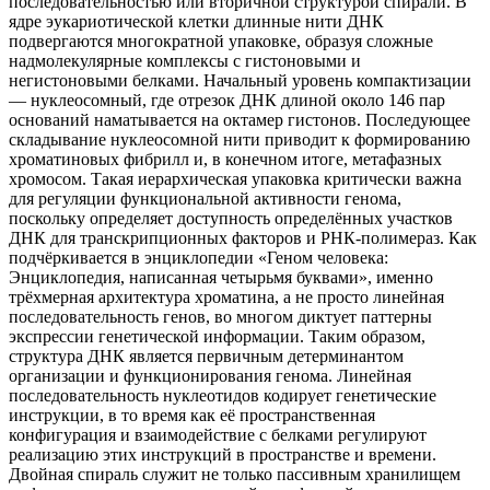
последовательностью или вторичной структурой спирали. В
ядре эукариотической клетки длинные нити ДНК
подвергаются многократной упаковке, образуя сложные
надмолекулярные комплексы с гистоновыми и
негистоновыми белками. Начальный уровень компактизации
— нуклеосомный, где отрезок ДНК длиной около 146 пар
оснований наматывается на октамер гистонов. Последующее
складывание нуклеосомной нити приводит к формированию
хроматиновых фибрилл и, в конечном итоге, метафазных
хромосом. Такая иерархическая упаковка критически важна
для регуляции функциональной активности генома,
поскольку определяет доступность определённых участков
ДНК для транскрипционных факторов и РНК-полимераз. Как
подчёркивается в энциклопедии «Геном человека:
Энциклопедия, написанная четырьмя буквами», именно
трёхмерная архитектура хроматина, а не просто линейная
последовательность генов, во многом диктует паттерны
экспрессии генетической информации. Таким образом,
структура ДНК является первичным детерминантом
организации и функционирования генома. Линейная
последовательность нуклеотидов кодирует генетические
инструкции, в то время как её пространственная
конфигурация и взаимодействие с белками регулируют
реализацию этих инструкций в пространстве и времени.
Двойная спираль служит не только пассивным хранилищем