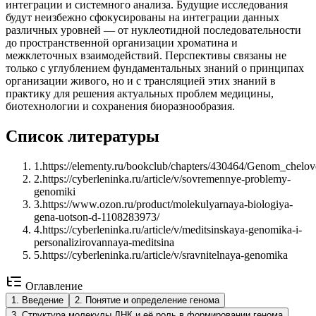
интеграции и системного анализа. Будущие исследования
будут неизбежно сфокусированы на интеграции данных
различных уровней — от нуклеотидной последовательности
до пространственной организации хроматина и
межклеточных взаимодействий. Перспективы связаны не
только с углублением фундаментальных знаний о принципах
организации живого, но и с трансляцией этих знаний в
практику для решения актуальных проблем медицины,
биотехнологии и сохранения биоразнообразия.
Список литературы
1
.
https://elementy.ru/bookclub/chapters/430464/Genom_chel
2
.
https://cyberleninka.ru/article/v/sovremennye-problemy-
genomiki
3
.
https://www.ozon.ru/product/molekulyarnaya-biologiya-
gena-uotson-d-1108283973/
4
.
https://cyberleninka.ru/article/v/meditsinskaya-genomika-i-
personalizirovannaya-meditsina
5
.
https://cyberleninka.ru/article/v/sravnitelnaya-genomika
Оглавление
1
.
Введение
2
.
Понятие и определение генома
3
.
Структура молекулы ДНК и её роль в формировании генома