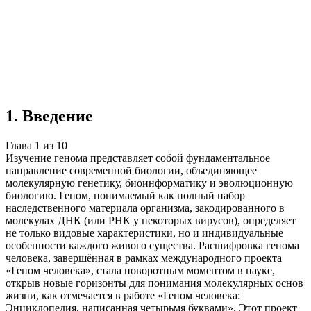
Учебная работа
10 глав
≈14 страниц
5
источников
Создать такую же
Готовая работа по ГОСТу — от 99₽
1
.
Введение
Глава
1
из
10
Изучение генома представляет собой фундаментальное
направление современной биологии, объединяющее
молекулярную генетику, биоинформатику и эволюционную
биологию. Геном, понимаемый как полный набор
наследственного материала организма, закодированного в
молекулах ДНК (или РНК у некоторых вирусов), определяет
не только видовые характеристики, но и индивидуальные
особенности каждого живого существа. Расшифровка генома
человека, завершённая в рамках международного проекта
«Геном человека», стала поворотным моментом в науке,
открыв новые горизонты для понимания молекулярных основ
жизни, как отмечается в работе «Геном человека:
Энциклопедия, написанная четырьмя буквами». Этот проект