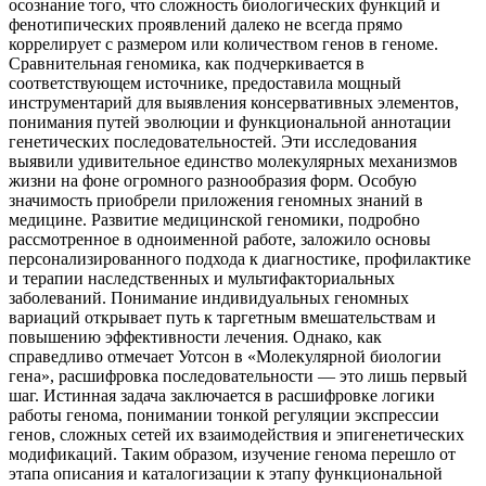
осознание того, что сложность биологических функций и
фенотипических проявлений далеко не всегда прямо
коррелирует с размером или количеством генов в геноме.
Сравнительная геномика, как подчеркивается в
соответствующем источнике, предоставила мощный
инструментарий для выявления консервативных элементов,
понимания путей эволюции и функциональной аннотации
генетических последовательностей. Эти исследования
выявили удивительное единство молекулярных механизмов
жизни на фоне огромного разнообразия форм. Особую
значимость приобрели приложения геномных знаний в
медицине. Развитие медицинской геномики, подробно
рассмотренное в одноименной работе, заложило основы
персонализированного подхода к диагностике, профилактике
и терапии наследственных и мультифакториальных
заболеваний. Понимание индивидуальных геномных
вариаций открывает путь к таргетным вмешательствам и
повышению эффективности лечения. Однако, как
справедливо отмечает Уотсон в «Молекулярной биологии
гена», расшифровка последовательности — это лишь первый
шаг. Истинная задача заключается в расшифровке логики
работы генома, понимании тонкой регуляции экспрессии
генов, сложных сетей их взаимодействия и эпигенетических
модификаций. Таким образом, изучение генома перешло от
этапа описания и каталогизации к этапу функциональной