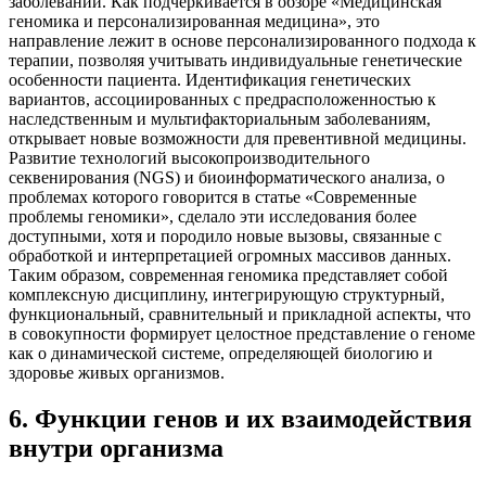
заболеваний. Как подчеркивается в обзоре «Медицинская
геномика и персонализированная медицина», это
направление лежит в основе персонализированного подхода к
терапии, позволяя учитывать индивидуальные генетические
особенности пациента. Идентификация генетических
вариантов, ассоциированных с предрасположенностью к
наследственным и мультифакториальным заболеваниям,
открывает новые возможности для превентивной медицины.
Развитие технологий высокопроизводительного
секвенирования (NGS) и биоинформатического анализа, о
проблемах которого говорится в статье «Современные
проблемы геномики», сделало эти исследования более
доступными, хотя и породило новые вызовы, связанные с
обработкой и интерпретацией огромных массивов данных.
Таким образом, современная геномика представляет собой
комплексную дисциплину, интегрирующую структурный,
функциональный, сравнительный и прикладной аспекты, что
в совокупности формирует целостное представление о геноме
как о динамической системе, определяющей биологию и
здоровье живых организмов.
6
.
Функции генов и их взаимодействия
внутри организма