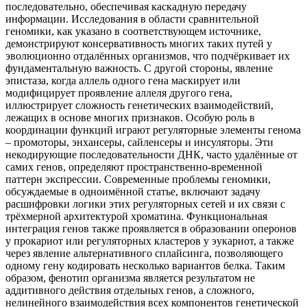
последовательно, обеспечивая каскадную передачу
информации. Исследования в области сравнительной
геномики, как указано в соответствующем источнике,
демонстрируют консервативность многих таких путей у
эволюционно отдалённых организмов, что подчёркивает их
фундаментальную важность. С другой стороны, явление
эпистаза, когда аллель одного гена маскирует или
модифицирует проявление аллеля другого гена,
иллюстрирует сложность генетических взаимодействий,
лежащих в основе многих признаков. Особую роль в
координации функций играют регуляторные элементы генома
– промоторы, энхансеры, сайленсеры и инсуляторы. Эти
некодирующие последовательности ДНК, часто удалённые от
самих генов, определяют пространственно-временной
паттерн экспрессии. Современные проблемы геномики,
обсуждаемые в одноимённой статье, включают задачу
расшифровки логики этих регуляторных сетей и их связи с
трёхмерной архитектурой хроматина. Функциональная
интеграция генов также проявляется в образовании оперонов
у прокариот или регуляторных кластеров у эукариот, а также
через явление альтернативного сплайсинга, позволяющего
одному гену кодировать несколько вариантов белка. Таким
образом, фенотип организма является результатом не
аддитивного действия отдельных генов, а сложного,
нелинейного взаимодействия всех компонентов генетической