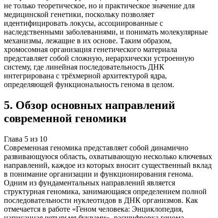
не только теоретическое, но и практическое значение для
медицинской генетики, поскольку позволяет
идентифицировать локусы, ассоциированные с
наследственными заболеваниями, и понимать молекулярные
механизмы, лежащие в их основе. Таким образом,
хромосомная организация генетического материала
представляет собой сложную, иерархически устроенную
систему, где линейная последовательность ДНК
интегрирована с трёхмерной архитектурой ядра,
определяющей функциональность генома в целом.
5
.
Обзор основных направлений
современной геномики
Глава
5
из
10
Современная геномика представляет собой динамично
развивающуюся область, охватывающую несколько ключевых
направлений, каждое из которых вносит существенный вклад
в понимание организации и функционирования генома.
Одним из фундаментальных направлений является
структурная геномика, занимающаяся определением полной
последовательности нуклеотидов в ДНК организмов. Как
отмечается в работе «Геном человека: Энциклопедия,
написанная четырьмя буквами», расшифровка генома