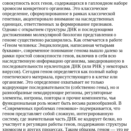
совокупность всех генов, содержащихся в гаплоидном наборе
хромосом конкретного организма. Это классическое
определение, сформулированное в рамках классической
генетики, акцентировало внимание на наследственных
единицах, ответственных за формирование признаков.
Однако с открытием структуры ДНК и последующими
достижениями молекулярной биологии представления о
геноме существенно расширились. Как отмечается в работе
«Геном человека: Энциклопедия, написанная четырьмя
буквами», современное понимание генома вышло далеко за
рамки простой совокупности генов, включив в себя всю
наследственную информацию организма, закодированную в
последовательности нуклеотидов ДНК (или РНК у некоторых
вирусов). Сегодня геном определяется как полный набор
генетического материала, присутствующего в клетке или
организме. Это определение охватывает не только
кодирующие последовательности (собственно гены), но и
разнообразные некодирующие регионы, регуляторные
элементы, интроны, повторы и прочие компоненты, чья
функциональная роль может быть весьма разнообразной. В
«Современных проблемах геномики» подчеркивается, что
геном представляет собой сложную, интегрированную
систему, где значительная часть ДНК не кодирует белки, но
участвует в регуляции работы генов, поддержании структуры
хромосом и других процессах. Таким образом, геном — это не