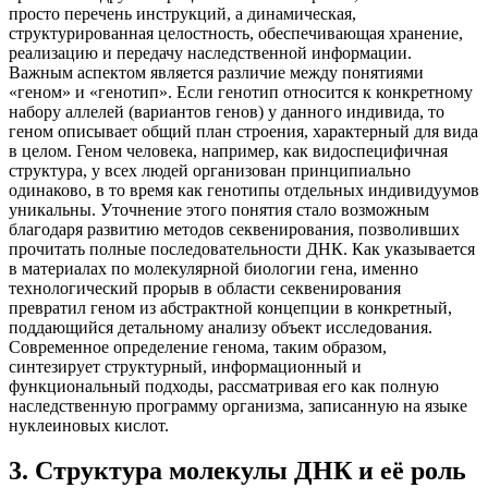
просто перечень инструкций, а динамическая,
структурированная целостность, обеспечивающая хранение,
реализацию и передачу наследственной информации.
Важным аспектом является различие между понятиями
«геном» и «генотип». Если генотип относится к конкретному
набору аллелей (вариантов генов) у данного индивида, то
геном описывает общий план строения, характерный для вида
в целом. Геном человека, например, как видоспецифичная
структура, у всех людей организован принципиально
одинаково, в то время как генотипы отдельных индивидуумов
уникальны. Уточнение этого понятия стало возможным
благодаря развитию методов секвенирования, позволивших
прочитать полные последовательности ДНК. Как указывается
в материалах по молекулярной биологии гена, именно
технологический прорыв в области секвенирования
превратил геном из абстрактной концепции в конкретный,
поддающийся детальному анализу объект исследования.
Современное определение генома, таким образом,
синтезирует структурный, информационный и
функциональный подходы, рассматривая его как полную
наследственную программу организма, записанную на языке
нуклеиновых кислот.
3
.
Структура молекулы ДНК и её роль