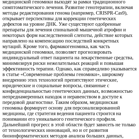
медицинской геномики выходят за рамки традиционного
симптоматического лечения. Развитие генотерапии, включая
методы редактирования генома (например, CRISPR-Cas9),
открывает перспективы для коррекции генетических
дефектов на уровне ДНК. Уже существуют одобренные
препараты для лечения спинальной мышечной атрофии и
некоторых форм наследственной слепоты, действие которых
направлено на компенсацию последствий конкретных
мутаций. Кроме того, фармакогеномика, как часть
медицинской геномики, позволяет прогнозировать
индивидуальный ответ пациента на лекарственные средства,
минимизируя риски нежелательных реакций и повышая
эффективность терапии. Однако, как справедливо указывается
в статье «Современные проблемы геномики», широкому
внедрению этих технологий препятствуют этические,
юридические и социальные вопросы, связанные с
конфиденциальностью генетических данных, возможностью
непреднамеренных находок и неравенством в доступе к
передовой диагностике. Таким образом, медицинская
геномика формирует основу для персонализированной
медицины, где стратегия ведения пациента строится на
понимании его уникального генетического профиля.
Дальнейший прогресс в этой области будет зависеть не только
от технологических инноваций, но и от развития
биоинформатических методов анализа больших данных,