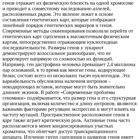
генов отражает их физическую близость на одной хромосоме
и приводит к совместному наследованию аллелей,
расположенных рядом. Это явление лежит в основе
составления генетических карт, которые отображают
линейный порядок генетических маркеров и генов.
Современные методы секвенирования позволили перейти от
генетических карт сцепления к высокоточным физическим
картам, непосредственно отражающим нуклеотидные
последовательности. Размеры генов у эукариот
демонстрируют колоссальное разнообразие, что не
коррелирует напрямую со сложностью их функций.
Например, ген дистрофина человека превышает 2,4 миллиона
пар оснований, в то время как многие гены, кодирующие
белки, состоят всего из нескольких тысяч нуклеотидов. Эта
вариабельность обусловлена наличием интронов –
некодирующих вставок, которые могут быть значительно
длиннее экзонов. В работе «Современные проблемы
геномики» подчёркивается, что размер гена и его структурная
организация, включая количество и длину интронов, являются
важными факторами регуляции экспрессии и могут влиять на
частоту мутаций. Пространственное расположение генов в
ядре также играет критическую роль. Активные гены часто
располагаются в менее конденсированных участках
хроматина, что облегчает доступ транскрипционного
аппарата. Изучение групп сцепления и размеров генов имеет