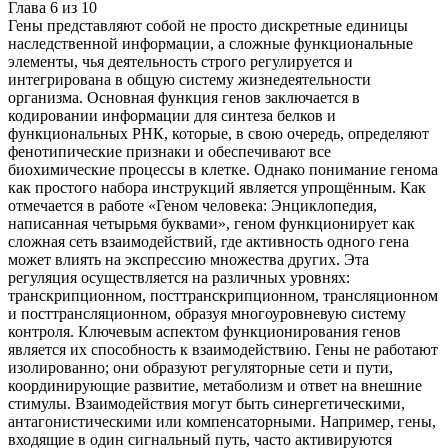
Глава
6
из
10
Гены представляют собой не просто дискретные единицы
наследственной информации, а сложные функциональные
элементы, чья деятельность строго регулируется и
интегрирована в общую систему жизнедеятельности
организма. Основная функция генов заключается в
кодировании информации для синтеза белков и
функциональных РНК, которые, в свою очередь, определяют
фенотипические признаки и обеспечивают все
биохимические процессы в клетке. Однако понимание генома
как простого набора инструкций является упрощённым. Как
отмечается в работе «Геном человека: Энциклопедия,
написанная четырьмя буквами», геном функционирует как
сложная сеть взаимодействий, где активность одного гена
может влиять на экспрессию множества других. Эта
регуляция осуществляется на различных уровнях:
транскрипционном, посттранскрипционном, трансляционном
и посттрансляционном, образуя многоуровневую систему
контроля. Ключевым аспектом функционирования генов
является их способность к взаимодействию. Гены не работают
изолированно; они образуют регуляторные сети и пути,
координирующие развитие, метаболизм и ответ на внешние
стимулы. Взаимодействия могут быть синергетическими,
антагонистическими или компенсаторными. Например, гены,
входящие в один сигнальный путь, часто активируются