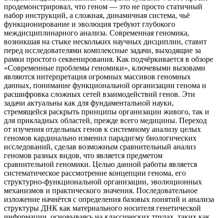
продемонстрировал, что геном — это не просто статичный
набор инструкций, а сложная, динамичная система, чьё
функционирование и эволюция требуют глубокого
междисциплинарного анализа. Современная геномика,
возникшая на стыке нескольких научных дисциплин, ставит
перед исследователями комплексные задачи, выходящие за
рамки простого секвенирования. Как подчёркивается в обзоре
«Современные проблемы геномики», ключевыми вызовами
являются интерпретация огромных массивов геномных
данных, понимание функциональной организации генома и
расшифровка сложных сетей взаимодействий генов. Эти
задачи актуальны как для фундаментальной науки,
стремящейся раскрыть принципы организации живого, так и
для прикладных областей, прежде всего медицины. Переход
от изучения отдельных генов к системному анализу целых
геномов кардинально изменил парадигму биологических
исследований, сделав возможным сравнительный анализ
геномов разных видов, что является предметом
сравнительной геномики. Целью данной работы является
систематическое рассмотрение концепции генома, его
структурно-функциональной организации, эволюционных
механизмов и практического значения. Последовательное
изложение начнётся с определения базовых понятий и анализа
структуры ДНК как материального носителя генетической
информации, основываясь на классических трудах, таких как