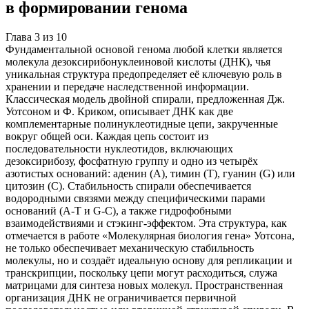
в формировании генома
Глава
3
из
10
Фундаментальной основой генома любой клетки является
молекула дезоксирибонуклеиновой кислоты (ДНК), чья
уникальная структура предопределяет её ключевую роль в
хранении и передаче наследственной информации.
Классическая модель двойной спирали, предложенная Дж.
Уотсоном и Ф. Криком, описывает ДНК как две
комплементарные полинуклеотидные цепи, закрученные
вокруг общей оси. Каждая цепь состоит из
последовательности нуклеотидов, включающих
дезоксирибозу, фосфатную группу и одно из четырёх
азотистых оснований: аденин (A), тимин (T), гуанин (G) или
цитозин (C). Стабильность спирали обеспечивается
водородными связями между специфическими парами
оснований (A-T и G-C), а также гидрофобными
взаимодействиями и стэкинг-эффектом. Эта структура, как
отмечается в работе «Молекулярная биология гена» Уотсона,
не только обеспечивает механическую стабильность
молекулы, но и создаёт идеальную основу для репликации и
транскрипции, поскольку цепи могут расходиться, служа
матрицами для синтеза новых молекул. Пространственная
организация ДНК не ограничивается первичной