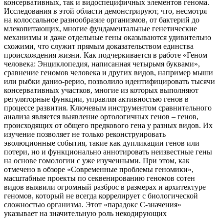
консервативных, так и видоспецифичных элементов генома.
Исследования в этой области демонстрируют, что, несмотря
на колоссальное разнообразие организмов, от бактерий до
млекопитающих, многие фундаментальные генетические
механизмы и даже отдельные гены оказываются удивительно
схожими, что служит прямым доказательством единства
происхождения жизни. Как подчеркивается в работе «Геном
человека: Энциклопедия, написанная четырьмя буквами»,
сравнение геномов человека и других видов, например мыши
или рыбки данио-рерио, позволило идентифицировать тысячи
консервативных участков, многие из которых выполняют
регуляторные функции, управляя активностью генов в
процессе развития. Ключевым инструментом сравнительного
анализа является выявление ортологичных генов – генов,
происходящих от общего предкового гена у разных видов. Их
изучение позволяет не только реконструировать
эволюционные события, такие как дупликации генов или
потери, но и функционально аннотировать неизвестные гены
на основе гомологии с уже изученными. При этом, как
отмечено в обзоре «Современные проблемы геномики»,
масштабные проекты по секвенированию геномов сотен
видов выявили огромный разброс в размерах и архитектуре
геномов, который не всегда коррелирует с биологической
сложностью организма. Этот «парадокс С-значения»
указывает на значительную роль некодирующих