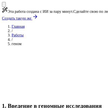
Эта работа создана с ИИ за пару минут.
Сделайте свою по лю
Создать такую же
Главная
/
Работы
/
геном
Учебная работа
10 глав
≈1 страница
0 источнико
Создать такую же
Готовая работа по ГОСТу — от 99₽
1
.
Введение в геномные исследования