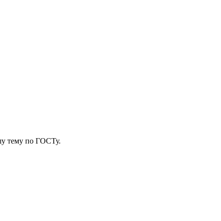
у тему
по ГОСТу.