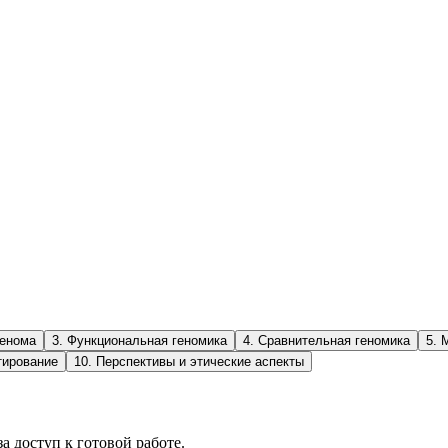
генома
3
.
Функциональная геномика
4
.
Сравнительная геномика
5
.
М
тирование
10
.
Перспективы и этические аспекты
а доступ к готовой работе.