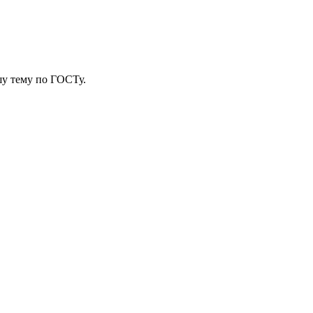
у тему
по ГОСТу.