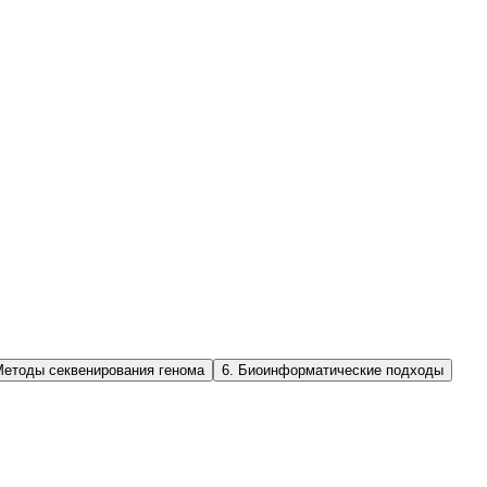
етоды секвенирования генома
6
.
Биоинформатические подходы