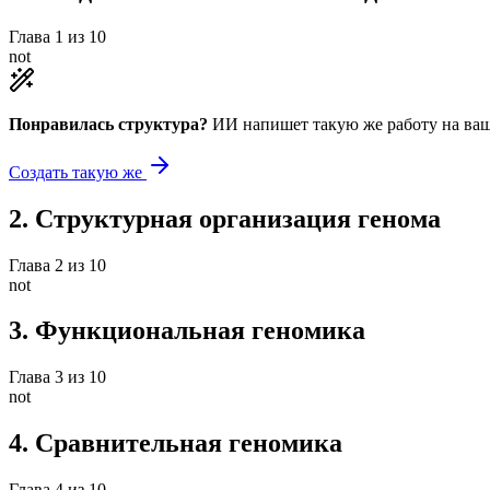
Глава
1
из
10
not
Понравилась структура?
ИИ напишет такую же работу на
ваш
Создать такую же
2
.
Структурная организация генома
Глава
2
из
10
not
3
.
Функциональная геномика
Глава
3
из
10
not
4
.
Сравнительная геномика
Глава
4
из
10