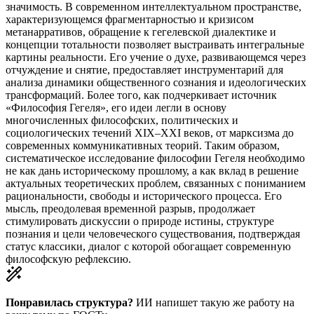
значимость. В современном интеллектуальном пространстве,
характеризующемся фрагментарностью и кризисом
метанарративов, обращение к гегелевской диалектике и
концепции тотальности позволяет выстраивать интегральные
картины реальности. Его учение о духе, развивающемся через
отчуждение и снятие, предоставляет инструментарий для
анализа динамики общественного сознания и идеологических
трансформаций. Более того, как подчеркивает источник
«Философия Гегеля», его идеи легли в основу
многочисленных философских, политических и
социологических течений XIX–XXI веков, от марксизма до
современных коммуникативных теорий. Таким образом,
систематическое исследование философии Гегеля необходимо
не как дань историческому прошлому, а как вклад в решение
актуальных теоретических проблем, связанных с пониманием
рациональности, свободы и исторического процесса. Его
мысль, преодолевая временной разрыв, продолжает
стимулировать дискуссии о природе истины, структуре
познания и цели человеческого существования, подтверждая
статус классики, диалог с которой обогащает современную
философскую рефлексию.
Понравилась структура?
ИИ напишет такую же работу на