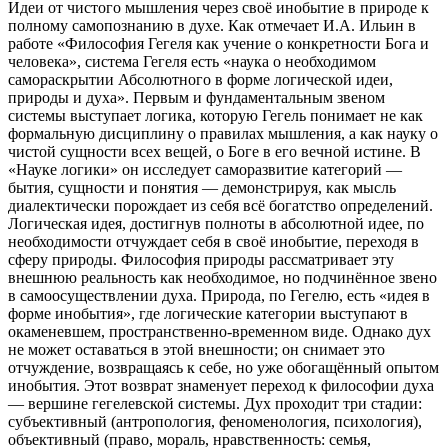
Идеи от чистого мышления через своё инобытие в природе к
полному самопознанию в духе. Как отмечает И.А. Ильин в
работе «Философия Гегеля как учение о конкретности Бога и
человека», система Гегеля есть «наука о необходимом
самораскрытии Абсолютного в форме логической идеи,
природы и духа». Первым и фундаментальным звеном
системы выступает логика, которую Гегель понимает не как
формальную дисциплину о правилах мышления, а как науку о
чистой сущности всех вещей, о Боге в его вечной истине. В
«Науке логики» он исследует саморазвитие категорий —
бытия, сущности и понятия — демонстрируя, как мысль
диалектически порождает из себя всё богатство определений.
Логическая идея, достигнув полноты в абсолютной идее, по
необходимости отчуждает себя в своё инобытие, переходя в
сферу природы. Философия природы рассматривает эту
внешнюю реальность как необходимое, но подчинённое звено
в самоосуществлении духа. Природа, по Гегелю, есть «идея в
форме инобытия», где логические категории выступают в
окаменевшем, пространственно-временном виде. Однако дух
не может оставаться в этой внешности; он снимает это
отчуждение, возвращаясь к себе, но уже обогащённый опытом
инобытия. Этот возврат знаменует переход к философии духа
— вершине гегелевской системы. Дух проходит три стадии:
субъективный (антропология, феноменология, психология),
объективный (право, мораль, нравственность: семья,