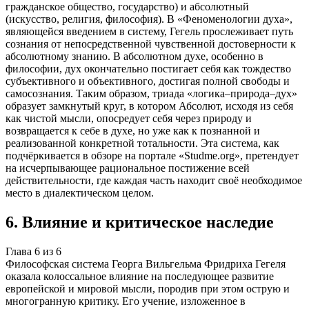
гражданское общество, государство) и абсолютный
(искусство, религия, философия). В «Феноменологии духа»,
являющейся введением в систему, Гегель прослеживает путь
сознания от непосредственной чувственной достоверности к
абсолютному знанию. В абсолютном духе, особенно в
философии, дух окончательно постигает себя как тождество
субъективного и объективного, достигая полной свободы и
самосознания. Таким образом, триада «логика–природа–дух»
образует замкнутый круг, в котором Абсолют, исходя из себя
как чистой мысли, опосредует себя через природу и
возвращается к себе в духе, но уже как к познанной и
реализованной конкретной тотальности. Эта система, как
подчёркивается в обзоре на портале «Studme.org», претендует
на исчерпывающее рациональное постижение всей
действительности, где каждая часть находит своё необходимое
место в диалектическом целом.
6
.
Влияние и критическое наследие
Глава
6
из
6
Философская система Георга Вильгельма Фридриха Гегеля
оказала колоссальное влияние на последующее развитие
европейской и мировой мысли, породив при этом острую и
многогранную критику. Его учение, изложенное в