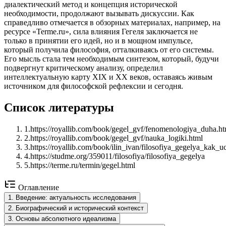
диалектический метод и концепция исторической
необходимости, продолжают вызывать дискуссии. Как
справедливо отмечается в обзорных материалах, например, на
ресурсе «Terme.ru», сила влияния Гегеля заключается не
только в принятии его идей, но и в мощном импульсе,
который получила философия, отталкиваясь от его системы.
Его мысль стала тем необходимым синтезом, который, будучи
подвергнут критическому анализу, определил
интеллектуальную карту XIX и XX веков, оставаясь живым
источником для философской рефлексии и сегодня.
Список литературы
1
.
https://royallib.com/book/gegel_gvf/fenomenologiya_duha.ht
2
.
https://royallib.com/book/gegel_gvf/nauka_logiki.html
3
.
https://royallib.com/book/ilin_ivan/filosofiya_gegelya_kak
4
.
https://studme.org/359011/filosofiya/filosofiya_gegelya
5
.
https://terme.ru/termin/gegel.html
Оглавление
1
.
Введение: актуальность исследования
2
.
Биографический и исторический контекст
3
.
Основы абсолютного идеализма