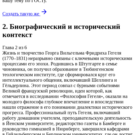
вашу тему
по ГОСТу.
Создать такую же
2
.
Биографический и исторический
контекст
Глава
2
из
6
Жизнь и творчество Георга Вильгельма Фридриха Гегеля
(1770–1831) неразрывно связаны с ключевыми историческими
процессами его эпохи. Родившись в Штутгарте в семье
чиновника, он получил образование в Тюбингенском
теологическом институте, где сформировался круг его
интеллектуального общения, включавший Шеллинга и
Гёльдерлина. Этот период совпал с бурными событиями
Великой французской революции, идеи которой, как
отмечается в исследовании «Философия Гегеля», оказали на
молодого философа глубокое впечатление и впоследствии
нашли отражение в его понимании диалектики исторического
прогресса. Профессиональный путь Гегеля, включавший
работу домашним учителем, преподавательскую деятельность
в Йенском университете, редакторство газеты в Бамберге и
руководство гимназией в Нюрнберге, завершился кафедрами
в Гейдельбергском и Берлинском университетах, где он достиг