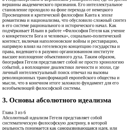
вершины академического признания. Его интеллектуальное
становление проходило на фоне перехода от немецкого
Просвещения и критической философии Канта к эпохе
романтизма и национализма, что обусловило сложный синтез
в его системе рационального и исторического начал. Как
подчёркивает Ильин в работе «Философия Гегеля как учение
о конкретности Бога и человека», социально-политический
контекст, включая наполеоновские войны и реставрацию,
напрямую влиял на гегелевскую концепцию государства и
права, видевшего в разумно организованном институте
высшее воплощение объективного духа. Таким образом,
биография Гегеля представляет собой не просто хронологию
событий, а воплощение диалектики личности и эпохи, где
личный интеллектуальный поиск отвечал на вызовы
революционных трансформаций европейского общества и
мысли, что в конечном итоге заложило фундамент для его
всеобъемлющей философской системы.
3
.
Основы абсолютного идеализма
Глава
3
из
6
Абсолютный идеализм Гегеля представляет собой
систематическую философскую доктрину, в которой
реальность понимается как саморазвивающаяся идея, или