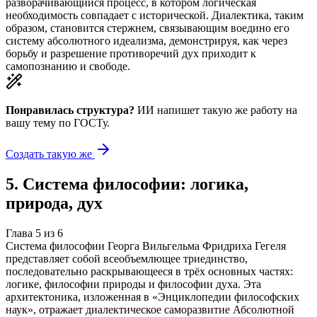
разворачивающийся процесс, в котором логическая
необходимость совпадает с исторической. Диалектика, таким
образом, становится стержнем, связывающим воедино его
систему абсолютного идеализма, демонстрируя, как через
борьбу и разрешение противоречий дух приходит к
самопознанию и свободе.
Понравилась структура?
ИИ напишет такую же работу на
вашу тему
по ГОСТу.
Создать такую же
5
.
Система философии: логика,
природа, дух
Глава
5
из
6
Система философии Георга Вильгельма Фридриха Гегеля
представляет собой всеобъемлющее триединство,
последовательно раскрывающееся в трёх основных частях:
логике, философии природы и философии духа. Эта
архитектоника, изложенная в «Энциклопедии философских
наук», отражает диалектическое саморазвитие Абсолютной