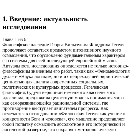
Учебная работа
6 глав
≈7 страниц
5 источников
Создать такую же
Готовая работа по ГОСТу — от 99₽
1
.
Введение: актуальность
исследования
Глава
1
из
6
Философское наследие Георга Вильгельма Фридриха Гегеля
продолжает оставаться предметом интенсивного научного
осмысления, что обусловлено фундаментальным характером
его системы для всей последующей европейской мысли.
Актуальность исследования определяется не только историко-
философским значением его работ, таких как «Феноменология
духа» и «Наука логики», но и их непреходящей эвристической
ценностью для анализа современных социальных,
политических и культурных процессов. Гегелевская
философия, будучи вершиной немецкого классического
идеализма, предложила целостную модель понимания мира
как саморазвивающейся рациональной системы, где
противоречие выступает двигателем прогресса. Как
отмечается в исследовании «Философия Гегеля как учение о
конкретности Бога и человека», его мышление представляет
собой попытку осмыслить абсолютное в его исторической и
логической развертке, что сохраняет методологическую