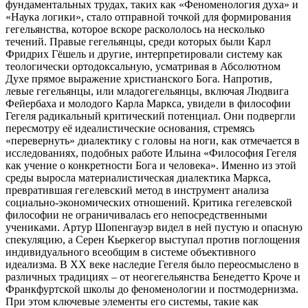
фундаментальных трудах, таких как «Феноменология духа» и
«Наука логики», стало отправной точкой для формирования
гегельянства, которое вскоре раскололось на несколько
течений. Правые гегельянцы, среди которых были Карл
Фридрих Гёшель и другие, интерпретировали систему как
теологически ортодоксальную, усматривая в Абсолютном
Духе прямое выражение христианского Бога. Напротив,
левые гегельянцы, или младогегельянцы, включая Людвига
Фейербаха и молодого Карла Маркса, увидели в философии
Гегеля радикальный критический потенциал. Они подвергли
пересмотру её идеалистические основания, стремясь
«перевернуть» диалектику с головы на ноги, как отмечается в
исследованиях, подобных работе Ильина «Философия Гегеля
как учение о конкретности Бога и человека». Именно из этой
среды выросла материалистическая диалектика Маркса,
превратившая гегелевский метод в инструмент анализа
социально-экономических отношений. Критика гегелевской
философии не ограничивалась его непосредственными
учениками. Артур Шопенгауэр видел в ней пустую и опасную
спекуляцию, а Серен Кьеркегор выступал против поглощения
индивидуального всеобщим в системе объективного
идеализма. В XX веке наследие Гегеля было переосмыслено в
различных традициях – от неогегельянства Бенедетто Кроче и
Франкфуртской школы до феноменологии и постмодернизма.
При этом ключевые элементы его системы, такие как