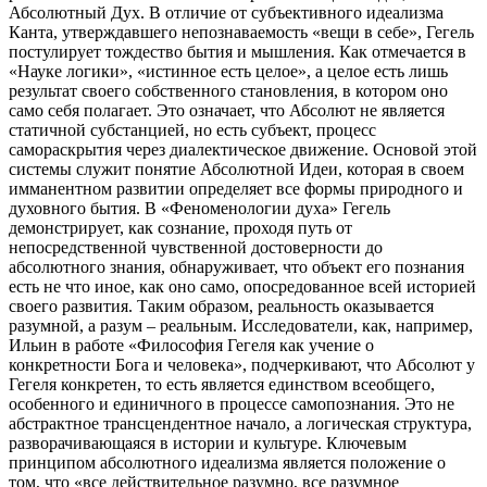
Абсолютный Дух. В отличие от субъективного идеализма
Канта, утверждавшего непознаваемость «вещи в себе», Гегель
постулирует тождество бытия и мышления. Как отмечается в
«Науке логики», «истинное есть целое», а целое есть лишь
результат своего собственного становления, в котором оно
само себя полагает. Это означает, что Абсолют не является
статичной субстанцией, но есть субъект, процесс
самораскрытия через диалектическое движение. Основой этой
системы служит понятие Абсолютной Идеи, которая в своем
имманентном развитии определяет все формы природного и
духовного бытия. В «Феноменологии духа» Гегель
демонстрирует, как сознание, проходя путь от
непосредственной чувственной достоверности до
абсолютного знания, обнаруживает, что объект его познания
есть не что иное, как оно само, опосредованное всей историей
своего развития. Таким образом, реальность оказывается
разумной, а разум – реальным. Исследователи, как, например,
Ильин в работе «Философия Гегеля как учение о
конкретности Бога и человека», подчеркивают, что Абсолют у
Гегеля конкретен, то есть является единством всеобщего,
особенного и единичного в процессе самопознания. Это не
абстрактное трансцендентное начало, а логическая структура,
разворачивающаяся в истории и культуре. Ключевым
принципом абсолютного идеализма является положение о
том, что «все действительное разумно, все разумное