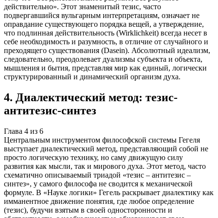
действительно». Этот знаменитый тезис, часто
подвергавшийся вульгарным интерпретациям, означает не
оправдание существующего порядка вещей, а утверждение,
что подлинная действительность (Wirklichkeit) всегда несет в
себе необходимость и разумность, в отличие от случайного и
преходящего существования (Dasein). Абсолютный идеализм,
следовательно, преодолевает дуализмы субъекта и объекта,
мышления и бытия, представляя мир как единый, логически
структурированный и динамический организм духа.
4
.
Диалектический метод: тезис-
антитезис-синтез
Глава
4
из
6
Центральным инструментом философской системы Гегеля
выступает диалектический метод, представляющий собой не
просто логическую технику, но саму движущую силу
развития как мысли, так и мирового духа. Этот метод, часто
схематично описываемый триадой «тезис – антитезис –
синтез», у самого философа не сводится к механической
формуле. В «Науке логики» Гегель раскрывает диалектику как
имманентное движение понятия, где любое определение
(тезис), будучи взятым в своей односторонности и