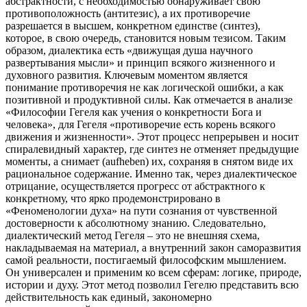
абстрактности, с необходимостью обнаруживает свою
противоположность (антитезис), а их противоречие
разрешается в высшем, конкретном единстве (синтез),
которое, в свою очередь, становится новым тезисом. Таким
образом, диалектика есть «движущая душа научного
развертывания мысли» и принцип всякого жизненного и
духовного развития. Ключевым моментом является
понимание противоречия не как логической ошибки, а как
позитивной и продуктивной силы. Как отмечается в анализе
«Философии Гегеля как учения о конкретности Бога и
человека», для Гегеля «противоречие есть корень всякого
движения и жизненности». Этот процесс непрерывен и носит
спиралевидный характер, где синтез не отменяет предыдущие
моменты, а снимает (aufheben) их, сохраняя в снятом виде их
рациональное содержание. Именно так, через диалектическое
отрицание, осуществляется прогресс от абстрактного к
конкретному, что ярко продемонстрировано в
«Феноменологии духа» на пути сознания от чувственной
достоверности к абсолютному знанию. Следовательно,
диалектический метод Гегеля – это не внешняя схема,
накладываемая на материал, а внутренний закон саморазвития
самой реальности, постигаемый философским мышлением.
Он универсален и применим ко всем сферам: логике, природе,
истории и духу. Этот метод позволил Гегелю представить всю
действительность как единый, закономерно