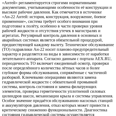
«Антей» регламентируется строгими нормативными
документами, учитывающими особенности её конструкции и
высокие рабочие давления. Как отмечается в источнике
«Ан-22 Антей: история, конструкция, вооружение, боевое
применение», система требует особого внимания при
подготовке к полёту, особенно в части проверки уровня
рабочей жидкости и отсутствия утечек в магистралях и
агрегатах. Регулярный контроль давления в основных и
аварийных системах является обязательной процедурой,
предшествующей каждому вылету. Техническое обслуживание
(ТО) гидравлики Ан-22 носит планово-предупредительный
характер и разделяется на виды в зависимости от наработки
летательного аппарата. Согласно данным с портала AEX.RU,
периодичность ТО включает ежедневный осмотр, проверки
после определённого количества лётных часов и более
глубокие формы обслуживания, сопряжённые с частичной
разборкой. Ключевыми операциями являются замена
гидравлической жидкости с обязательной промывкой
системы, контроль состояния и замена фильтрующих
элементов, проверка герметичности уплотнений силовых
цилиндров шасси, механизации крыла и системы управления.
Особое значение придаётся обслуживанию насосных станций
и аккумуляторов давления, отказ которых может привести к
критическому снижению функциональности. Диагностика
состояния гидравлической системы осуществляется