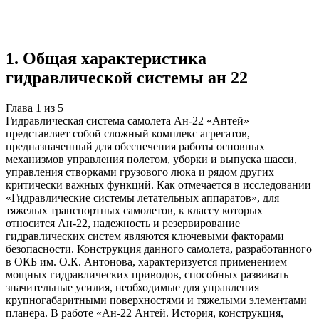
Учебная работа
5 глав
≈7 страниц
5 источников
Создать такую же
Готовая работа по ГОСТу — от 99₽
1
.
Общая характеристика
гидравлической системы ан 22
Глава
1
из
5
Гидравлическая система самолета Ан-22 «Антей»
представляет собой сложный комплекс агрегатов,
предназначенный для обеспечения работы основных
механизмов управления полетом, уборки и выпуска шасси,
управления створками грузового люка и рядом других
критически важных функций. Как отмечается в исследовании
«Гидравлические системы летательных аппаратов», для
тяжелых транспортных самолетов, к классу которых
относится Ан-22, надежность и резервирование
гидравлических систем являются ключевыми факторами
безопасности. Конструкция данного самолета, разработанного
в ОКБ им. О.К. Антонова, характеризуется применением
мощных гидравлических приводов, способных развивать
значительные усилия, необходимые для управления
крупногабаритными поверхностями и тяжелыми элементами
планера. В работе «Ан-22 Антей. История, конструкция,