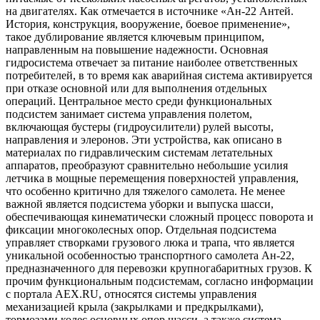
на двигателях. Как отмечается в источнике «Ан-22 Антей.
История, конструкция, вооружение, боевое применение»,
такое дублирование является ключевым принципом,
направленным на повышение надежности. Основная
гидросистема отвечает за питание наиболее ответственных
потребителей, в то время как аварийная система активируется
при отказе основной или для выполнения отдельных
операций. Центральное место среди функциональных
подсистем занимает система управления полетом,
включающая бустеры (гидроусилители) рулей высоты,
направления и элеронов. Эти устройства, как описано в
материалах по гидравлическим системам летательных
аппаратов, преобразуют сравнительно небольшие усилия
летчика в мощные перемещения поверхностей управления,
что особенно критично для тяжелого самолета. Не менее
важной является подсистема уборки и выпуска шасси,
обеспечивающая кинематически сложный процесс поворота и
фиксации многоколесных опор. Отдельная подсистема
управляет створками грузового люка и трапа, что является
уникальной особенностью транспортного самолета Ан-22,
предназначенного для перевозки крупногабаритных грузов. К
прочим функциональным подсистемам, согласно информации
с портала AEX.RU, относятся системы управления
механизацией крыла (закрылками и предкрылками),
тормозами колес основных опор шасси, а также система