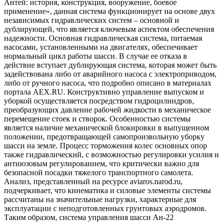
Антей: история, конструкция, вооружение, боевое
применение», данная система функционирует на основе двух
независимых гидравлических систем – основной и
дублирующей, что является ключевым аспектом обеспечения
надежности. Основная гидравлическая система, питаемая
насосами, установленными на двигателях, обеспечивает
нормальный цикл работы шасси. В случае ее отказа в
действие вступает дублирующая система, которая может быть
задействована либо от аварийного насоса с электроприводом,
либо от ручного насоса, что подробно описано в материалах
портала AEX.RU. Конструктивно управление выпуском и
уборкой осуществляется посредством гидроцилиндров,
преобразующих давление рабочей жидкости в механическое
перемещение стоек и створок. Особенностью системы
является наличие механической блокировки в выпущенном
положении, предотвращающей самопроизвольную уборку
шасси на земле. Процесс торможения колес основных опор
также гидравлический, с возможностью регулировки усилия и
антиюзовым регулированием, что критически важно для
безопасной посадки тяжелого транспортного самолета.
Анализ, представленный на ресурсе aviaros.narod.ru,
подчеркивает, что кинематика и силовые элементы системы
рассчитаны на значительные нагрузки, характерные для
эксплуатации с неподготовленных грунтовых аэродромов.
Таким образом, система управления шасси Ан-22