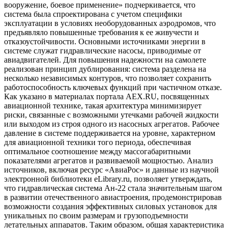
вооружение, боевое применение» подчеркивается, что
система была спроектирована с учетом специфики
эксплуатации в условиях необорудованных аэродромов, что
предъявляло повышенные требования к ее живучести и
отказоустойчивости. Основными источниками энергии в
системе служат гидравлические насосы, приводимые от
авиадвигателей. Для повышения надежности на самолете
реализован принцип дублирования: система разделена на
несколько независимых контуров, что позволяет сохранить
работоспособность ключевых функций при частичном отказе.
Как указано в материалах портала AEX.RU, посвященных
авиационной технике, такая архитектура минимизирует
риски, связанные с возможными утечками рабочей жидкости
или выходом из строя одного из насосных агрегатов. Рабочее
давление в системе поддерживается на уровне, характерном
для авиационной техники того периода, обеспечивая
оптимальное соотношение между массогабаритными
показателями агрегатов и развиваемой мощностью. Анализ
источников, включая ресурс «АвиаРос» и данные из научной
электронной библиотеки eLibrary.ru, позволяет утверждать,
что гидравлическая система Ан-22 стала значительным шагом
в развитии отечественного авиастроения, продемонстрировав
возможности создания эффективных силовых установок для
уникальных по своим размерам и грузоподъемности
летательных аппаратов. Таким образом, общая характеристика