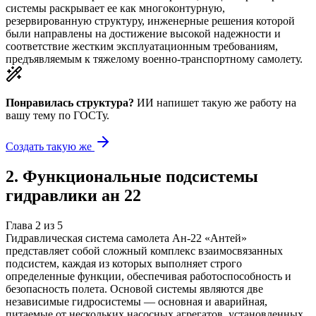
системы раскрывает ее как многоконтурную,
резервированную структуру, инженерные решения которой
были направлены на достижение высокой надежности и
соответствие жестким эксплуатационным требованиям,
предъявляемым к тяжелому военно-транспортному самолету.
Понравилась структура?
ИИ напишет такую же работу на
вашу тему
по ГОСТу.
Создать такую же
2
.
Функциональные подсистемы
гидравлики ан 22
Глава
2
из
5
Гидравлическая система самолета Ан-22 «Антей»
представляет собой сложный комплекс взаимосвязанных
подсистем, каждая из которых выполняет строго
определенные функции, обеспечивая работоспособность и
безопасность полета. Основой системы являются две
независимые гидросистемы — основная и аварийная,
питаемые от нескольких насосных агрегатов, установленных