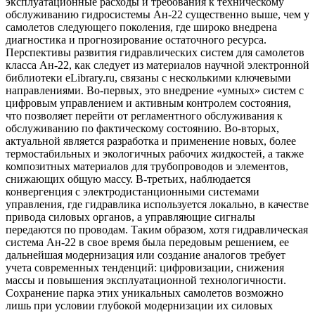
эксплуатационные расходы и требования к техническому
обслуживанию гидросистемы Ан-22 существенно выше, чем у
самолетов следующего поколения, где широко внедрена
диагностика и прогнозирование остаточного ресурса.
Перспективы развития гидравлических систем для самолетов
класса Ан-22, как следует из материалов научной электронной
библиотеки eLibrary.ru, связаны с несколькими ключевыми
направлениями. Во-первых, это внедрение «умных» систем с
цифровым управлением и активным контролем состояния,
что позволяет перейти от регламентного обслуживания к
обслуживанию по фактическому состоянию. Во-вторых,
актуальной является разработка и применение новых, более
термостабильных и экологичных рабочих жидкостей, а также
композитных материалов для трубопроводов и элементов,
снижающих общую массу. В-третьих, наблюдается
конвергенция с электродистанционными системами
управления, где гидравлика используется локально, в качестве
привода силовых органов, а управляющие сигналы
передаются по проводам. Таким образом, хотя гидравлическая
система Ан-22 в свое время была передовым решением, ее
дальнейшая модернизация или создание аналогов требует
учета современных тенденций: цифровизации, снижения
массы и повышения эксплуатационной технологичности.
Сохранение парка этих уникальных самолетов возможно
лишь при условии глубокой модернизации их силовых