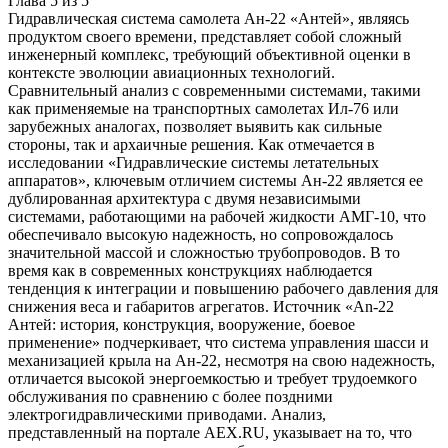
Глава
5
из
5
Гидравлическая система самолета Ан-22 «Антей», являясь
продуктом своего времени, представляет собой сложный
инженерный комплекс, требующий объективной оценки в
контексте эволюции авиационных технологий.
Сравнительный анализ с современными системами, такими
как применяемые на транспортных самолетах Ил-76 или
зарубежных аналогах, позволяет выявить как сильные
стороны, так и архаичные решения. Как отмечается в
исследовании «Гидравлические системы летательных
аппаратов», ключевым отличием системы Ан-22 является ее
дублированная архитектура с двумя независимыми
системами, работающими на рабочей жидкости АМГ-10, что
обеспечивало высокую надежность, но сопровождалось
значительной массой и сложностью трубопроводов. В то
время как в современных конструкциях наблюдается
тенденция к интеграции и повышению рабочего давления для
снижения веса и габаритов агрегатов. Источник «An-22
Антей: история, конструкция, вооружение, боевое
применение» подчеркивает, что система управления шасси и
механизацией крыла на Ан-22, несмотря на свою надежность,
отличается высокой энергоемкостью и требует трудоемкого
обслуживания по сравнению с более поздними
электрогидравлическими приводами. Анализ,
представленный на портале AEX.RU, указывает на то, что