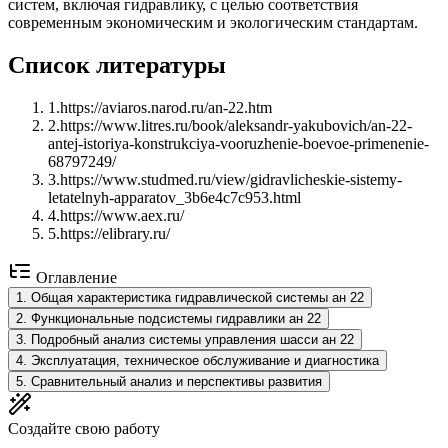
систем, включая гидравлику, с целью соответствия
современным экономическим и экологическим стандартам.
Список литературы
1
.
https://aviaros.narod.ru/an-22.htm
2
.
https://www.litres.ru/book/aleksandr-yakubovich/an-22-
antej-istoriya-konstrukciya-vooruzhenie-boevoe-primenenie-
68797249/
3
.
https://www.studmed.ru/view/gidravlicheskie-sistemy-
letatelnyh-apparatov_3b6e4c7c953.html
4
.
https://www.aex.ru/
5
.
https://elibrary.ru/
Оглавление
1
.
Общая характеристика гидравлической системы ан 22
2
.
Функциональные подсистемы гидравлики ан 22
3
.
Подробный анализ системы управления шасси ан 22
4
.
Эксплуатация, техническое обслуживание и диагностика
5
.
Сравнительный анализ и перспективы развития
Создайте свою работу