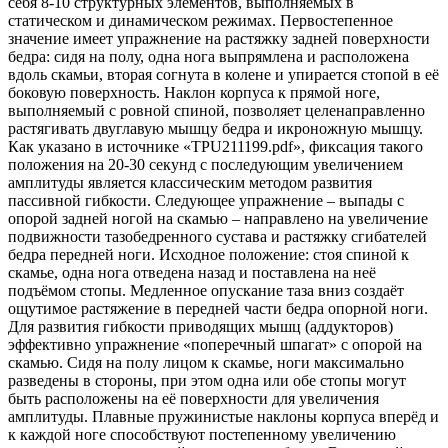
себя 8-10 структурных элементов, выполняемых в
статическом и динамическом режимах. Первостепенное
значение имеет упражнение на растяжку задней поверхности
бедра: сидя на полу, одна нога выпрямлена и расположена
вдоль скамьи, вторая согнута в колене и упирается стопой в её
боковую поверхность. Наклон корпуса к прямой ноге,
выполняемый с ровной спиной, позволяет целенаправленно
растягивать двуглавую мышцу бедра и икроножную мышцу.
Как указано в источнике «TPU211199.pdf», фиксация такого
положения на 20-30 секунд с последующим увеличением
амплитуды является классическим методом развития
пассивной гибкости. Следующее упражнение – выпады с
опорой задней ногой на скамью – направлено на увеличение
подвижности тазобедренного сустава и растяжку сгибателей
бедра передней ноги. Исходное положение: стоя спиной к
скамье, одна нога отведена назад и поставлена на неё
подъёмом стопы. Медленное опускание таза вниз создаёт
ощутимое растяжение в передней части бедра опорной ноги.
Для развития гибкости приводящих мышц (аддукторов)
эффективно упражнение «поперечный шпагат» с опорой на
скамью. Сидя на полу лицом к скамье, ноги максимально
разведены в стороны, при этом одна или обе стопы могут
быть расположены на её поверхности для увеличения
амплитуды. Плавные пружинистые наклоны корпуса вперёд и
к каждой ноге способствуют постепенному увеличению