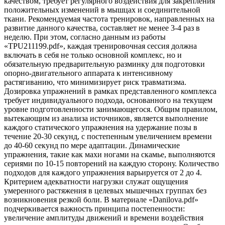
качеством, требует регулярного воздействия для закрепления
положительных изменений в мышцах и соединительной
ткани. Рекомендуемая частота тренировок, направленных на
развитие данного качества, составляет не менее 3-4 раз в
неделю. При этом, согласно данным из работы
«TPU211199.pdf», каждая тренировочная сессия должна
включать в себя не только основной комплекс, но и
обязательную предварительную разминку для подготовки
опорно-двигательного аппарата к интенсивному
растягиванию, что минимизирует риск травматизма.
Дозировка упражнений в рамках представленного комплекса
требует индивидуального подхода, основанного на текущем
уровне подготовленности занимающегося. Общим правилом,
вытекающим из анализа источников, является выполнение
каждого статического упражнения на удержание позы в
течение 20-30 секунд, с постепенным увеличением времени
до 40-60 секунд по мере адаптации. Динамические
упражнения, такие как махи ногами на скамье, выполняются
сериями по 10-15 повторений на каждую сторону. Количество
подходов для каждого упражнения варьируется от 2 до 4.
Критерием адекватности нагрузки служат ощущения
умеренного растяжения в целевых мышечных группах без
возникновения резкой боли. В материале «Danilova.pdf»
подчеркивается важность принципа постепенности:
увеличение амплитуды движений и времени воздействия