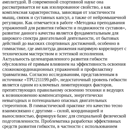
амплитудой. В современной спортивной науке она
рассматривается не как изолированное свойство, а как
комплексная характеристика, зависящая от эластичности
мышц, связок и суставных капсул, а также от нейромышечной
регуляции. Как отмечается в работе «Методика преподавания
упражнений для развития гибкости и подвижности суставов»,
развитие данного качества является фундаментальным для
широкого спектра двигательной деятельности, от бытовых
действий до высоких спортивных достижений, особенно в
гимнастике, где амплитуда движения напрямую коррелирует с
техническим мастерством и эстетикой исполнения.
Актуальность целенаправленного развития гибкости
обусловлена её прямым влиянием на эффективность освоения
сложнокоординационных упражнений и профилактику
травматизма. Согласно исследованиям, представленным в
источнике «TPU211199.pdf», недостаточный уровень гибкости
является одним из ключевых лимитирующих факторов,
препятствующих правильному освоению техники и ведущих
к возникновению компенсаторных, энергетически
невыгодных и потенциально опасных двигательных
стереотипов. В гимнастической практике это качество тесно
взаимосвязано с другими – силой, координацией и
выносливостью, формируя базис для специальной физической
подготовленности. Проблематика разработки эффективных
средств развития гибкости, в частности с использованием