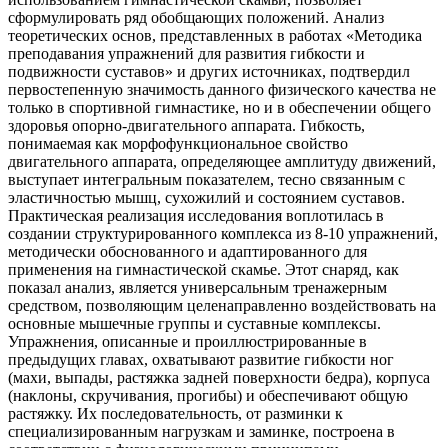
сформулировать ряд обобщающих положений. Анализ
теоретических основ, представленных в работах «Методика
преподавания упражнений для развития гибкости и
подвижности суставов» и других источниках, подтвердил
первостепенную значимость данного физического качества не
только в спортивной гимнастике, но и в обеспечении общего
здоровья опорно-двигательного аппарата. Гибкость,
понимаемая как морфофункциональное свойство
двигательного аппарата, определяющее амплитуду движений,
выступает интегральным показателем, тесно связанным с
эластичностью мышц, сухожилий и состоянием суставов.
Практическая реализация исследования воплотилась в
создании структурированного комплекса из 8-10 упражнений,
методически обоснованного и адаптированного для
применения на гимнастической скамье. Этот снаряд, как
показал анализ, является универсальным тренажерным
средством, позволяющим целенаправленно воздействовать на
основные мышечные группы и суставные комплексы.
Упражнения, описанные и проиллюстрированные в
предыдущих главах, охватывают развитие гибкости ног
(махи, выпады, растяжка задней поверхности бедра), корпуса
(наклоны, скручивания, прогибы) и обеспечивают общую
растяжку. Их последовательность, от разминки к
специализированным нагрузкам и заминке, построена в