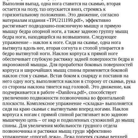
Выполняя выпад, одна нога ставится на скамью, вторая
остается на полу, таз опускается вниз, стремясь к
горизонтальному положению. Это движение, согласно
материалам издания «TPU211199.pdf», эффективно
растягивает подвздошно-поясничную мышцу и прямую
мышцу бедра опорной ноги, а также заднюю группу мышц
бедра ноги, находящейся на возвышении. Следующее
упражнение – наклон к ноге. Сидя на скамье, одна нога
вытянута вдоль нее, вторая согнута и стопой упирается в
бедро вытянутой ноги. Наклон корпуса к прямой ноге
обеспечивает глубокую растяжку задней поверхности бедра и
икроножной мышцы. Для проработки боковых поверхностей
корпуса и широчайших мышц спины применяется боковой
наклон стоя у скамьи. Встав боком к снаряду и поставив на
него одну ногу, выполняется наклон в сторону от скамьи, рука
со стороны наклона тянется над головой. Это движение, как
подчеркивается в работе «Danilova.pdf», способствует
увеличению подвижности позвоночника во фронтальной
плоскости. Комплексное упражнение «складка» выполняется
сидя на краю скамьи с вытянутыми вперед ногами. Наклон
корпуса к ногам с прямой спиной растягивает всю заднюю
мышечную цепь – от икр и подколенных сухожилий до мышц
спины. Для увеличения мобильности грудного отдела
позвоночника и растяжки мышц груди эффективно
упражнение «прогиб лежа». Лежа поперек скамьи верхней