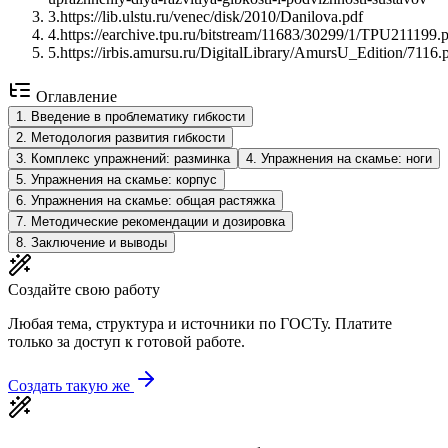
3
.
https://lib.ulstu.ru/venec/disk/2010/Danilova.pdf
4
.
https://earchive.tpu.ru/bitstream/11683/30299/1/TPU211199.
5
.
https://irbis.amursu.ru/DigitalLibrary/AmursU_Edition/7116.
Оглавление
1
.
Введение в проблематику гибкости
2
.
Методология развития гибкости
3
.
Комплекс упражнений: разминка
4
.
Упражнения на скамье: ноги
5
.
Упражнения на скамье: корпус
6
.
Упражнения на скамье: общая растяжка
7
.
Методические рекомендации и дозировка
8
.
Заключение и выводы
Создайте свою работу
Любая тема, структура и источники по ГОСТу. Платите
только за доступ к готовой работе.
Создать такую же