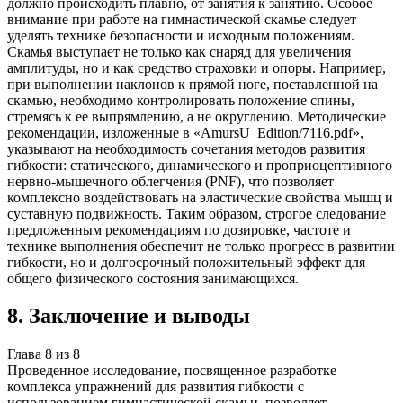
должно происходить плавно, от занятия к занятию. Особое
внимание при работе на гимнастической скамье следует
уделять технике безопасности и исходным положениям.
Скамья выступает не только как снаряд для увеличения
амплитуды, но и как средство страховки и опоры. Например,
при выполнении наклонов к прямой ноге, поставленной на
скамью, необходимо контролировать положение спины,
стремясь к ее выпрямлению, а не округлению. Методические
рекомендации, изложенные в «AmursU_Edition/7116.pdf»,
указывают на необходимость сочетания методов развития
гибкости: статического, динамического и проприоцептивного
нервно-мышечного облегчения (PNF), что позволяет
комплексно воздействовать на эластические свойства мышц и
суставную подвижность. Таким образом, строгое следование
предложенным рекомендациям по дозировке, частоте и
технике выполнения обеспечит не только прогресс в развитии
гибкости, но и долгосрочный положительный эффект для
общего физического состояния занимающихся.
8
.
Заключение и выводы
Глава
8
из
8
Проведенное исследование, посвященное разработке
комплекса упражнений для развития гибкости с
использованием гимнастической скамьи, позволяет