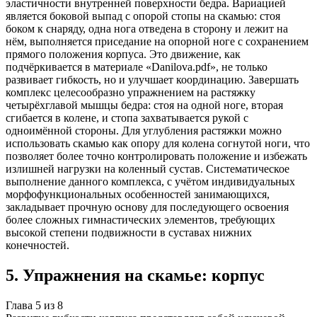
эластичности внутренней поверхности бедра. Вариацией
является боковой выпад с опорой стопы на скамью: стоя
боком к снаряду, одна нога отведена в сторону и лежит на
нём, выполняется приседание на опорной ноге с сохранением
прямого положения корпуса. Это движение, как
подчёркивается в материале «Danilova.pdf», не только
развивает гибкость, но и улучшает координацию. Завершать
комплекс целесообразно упражнением на растяжку
четырёхглавой мышцы бедра: стоя на одной ноге, вторая
сгибается в колене, и стопа захватывается рукой с
одноимённой стороны. Для углубления растяжки можно
использовать скамью как опору для колена согнутой ноги, что
позволяет более точно контролировать положение и избежать
излишней нагрузки на коленный сустав. Систематическое
выполнение данного комплекса, с учётом индивидуальных
морфофункциональных особенностей занимающихся,
закладывает прочную основу для последующего освоения
более сложных гимнастических элементов, требующих
высокой степени подвижности в суставах нижних
конечностей.
5
.
Упражнения на скамье: корпус
Глава
5
из
8