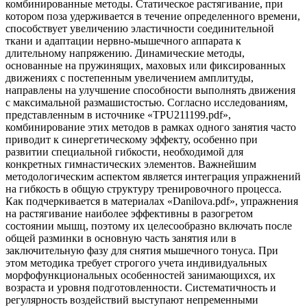
комбинированные методы. Статическое растягивание, при
котором поза удерживается в течение определенного времени,
способствует увеличению эластичности соединительной
ткани и адаптации нервно-мышечного аппарата к
длительному напряжению. Динамические методы,
основанные на пружинящих, маховых или фиксированных
движениях с постепенным увеличением амплитуды,
направлены на улучшение способности выполнять движения
с максимальной размашистостью. Согласно исследованиям,
представленным в источнике «TPU211199.pdf»,
комбинирование этих методов в рамках одного занятия часто
приводит к синергетическому эффекту, особенно при
развитии специальной гибкости, необходимой для
конкретных гимнастических элементов. Важнейшим
методологическим аспектом является интеграция упражнений
на гибкость в общую структуру тренировочного процесса.
Как подчеркивается в материалах «Danilova.pdf», упражнения
на растягивание наиболее эффективны в разогретом
состоянии мышц, поэтому их целесообразно включать после
общей разминки в основную часть занятия или в
заключительную фазу для снятия мышечного тонуса. При
этом методика требует строгого учета индивидуальных
морфофункциональных особенностей занимающихся, их
возраста и уровня подготовленности. Систематичность и
регулярность воздействий выступают непременными