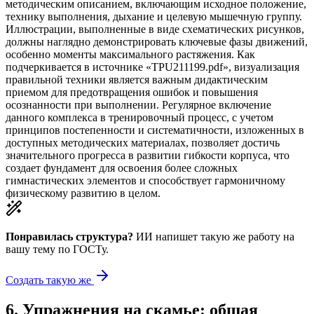
методическим описанием, включающим исходное положение,
технику выполнения, дыхание и целевую мышечную группу.
Иллюстрации, выполненные в виде схематических рисунков,
должны наглядно демонстрировать ключевые фазы движений,
особенно моменты максимального растяжения. Как
подчеркивается в источнике «TPU211199.pdf», визуализация
правильной техники является важным дидактическим
приемом для предотвращения ошибок и повышения
осознанности при выполнении. Регулярное включение
данного комплекса в тренировочный процесс, с учетом
принципов постепенности и систематичности, изложенных в
доступных методических материалах, позволяет достичь
значительного прогресса в развитии гибкости корпуса, что
создает фундамент для освоения более сложных
гимнастических элементов и способствует гармоничному
физическому развитию в целом.
Понравилась структура?
ИИ напишет такую же работу на
вашу тему
по ГОСТу.
Создать такую же
6
.
Упражнения на скамье: общая