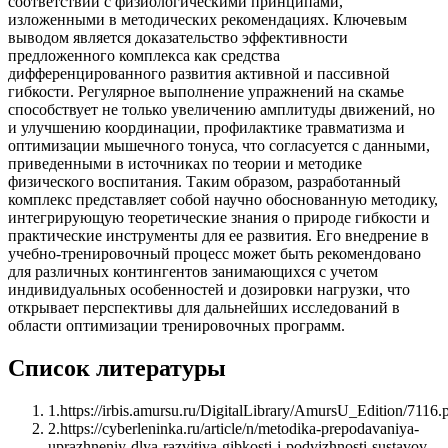
соответствии с физиологическими принципами,
изложенными в методических рекомендациях. Ключевым
выводом является доказательство эффективности
предложенного комплекса как средства
дифференцированного развития активной и пассивной
гибкости. Регулярное выполнение упражнений на скамье
способствует не только увеличению амплитуды движений, но
и улучшению координации, профилактике травматизма и
оптимизации мышечного тонуса, что согласуется с данными,
приведенными в источниках по теории и методике
физического воспитания. Таким образом, разработанный
комплекс представляет собой научно обоснованную методику,
интегрирующую теоретические знания о природе гибкости и
практические инструменты для ее развития. Его внедрение в
учебно-тренировочный процесс может быть рекомендовано
для различных контингентов занимающихся с учетом
индивидуальных особенностей и дозировки нагрузки, что
открывает перспективы для дальнейших исследований в
области оптимизации тренировочных программ.
Список литературы
1
.
https://irbis.amursu.ru/DigitalLibrary/AmursU_Edition/7116.
2
.
https://cyberleninka.ru/article/n/metodika-prepodavaniya-
uprazhneniy-dlya-razvitiya-gibkosti-i-podvizhnosti-sustavov