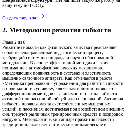
Понравилась структура?
ИИ напишет такую же работу на
вашу тему
по ГОСТу.
Создать такую же
2
.
Методология развития гибкости
Глава
2
из
8
Развитие гибкости как физического качества представляет
собой целенаправленный педагогический процесс,
требующий системного подхода и научно обоснованной
методологии. В основе эффективной методики лежит
понимание анатомо-физиологических механизмов,
определяющих подвижность в суставах и эластичность
мышечно-связочного аппарата. Как отмечается в работе
«Методика преподавания упражнений для развития гибкости
и подвижности суставов», ключевым принципом является
дифференциация методов в зависимости от типа гибкости –
активной или пассивной, общей или специальной. Активная
гибкость, проявляемая за счет собственных мышечных
усилий, и пассивная, достигаемая под воздействием внешних
сил, требуют различных тренировочных средств и дозировок
нагрузки. Методологический аппарат развития гибкости
традиционно включает статические, динамические и