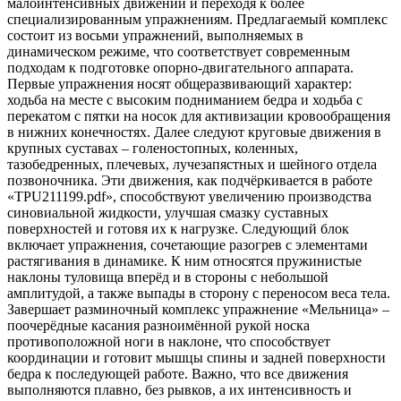
малоинтенсивных движений и переходя к более
специализированным упражнениям. Предлагаемый комплекс
состоит из восьми упражнений, выполняемых в
динамическом режиме, что соответствует современным
подходам к подготовке опорно-двигательного аппарата.
Первые упражнения носят общеразвивающий характер:
ходьба на месте с высоким подниманием бедра и ходьба с
перекатом с пятки на носок для активизации кровообращения
в нижних конечностях. Далее следуют круговые движения в
крупных суставах – голеностопных, коленных,
тазобедренных, плечевых, лучезапястных и шейного отдела
позвоночника. Эти движения, как подчёркивается в работе
«TPU211199.pdf», способствуют увеличению производства
синовиальной жидкости, улучшая смазку суставных
поверхностей и готовя их к нагрузке. Следующий блок
включает упражнения, сочетающие разогрев с элементами
растягивания в динамике. К ним относятся пружинистые
наклоны туловища вперёд и в стороны с небольшой
амплитудой, а также выпады в сторону с переносом веса тела.
Завершает разминочный комплекс упражнение «Мельница» –
поочерёдные касания разноимённой рукой носка
противоположной ноги в наклоне, что способствует
координации и готовит мышцы спины и задней поверхности
бедра к последующей работе. Важно, что все движения
выполняются плавно, без рывков, а их интенсивность и