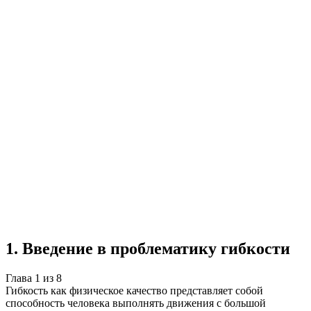
Учебная работа
8 глав
≈12 страниц
5
источников
Создать такую же
Готовая работа по ГОСТу — от 99₽
1
.
Введение в проблематику гибкости
Глава
1
из
8
Гибкость как физическое качество представляет собой
способность человека выполнять движения с большой