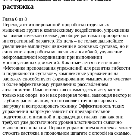
растяжка
Глава
6
из
8
Переходя от изолированной проработки отдельных
мышечных групп к комплексному воздействию, упражнения
на гимнастической скамье для общей растяжки приобретают
интегративный характер. Их цель – не только дальнейшее
увеличение амплитуды движений в основных суставах, но и
синхронизация работы мышечных ансамблей, улучшение
нейромышечной координации при выполнении
многосуставных движений. Как отмечается в источнике
«Методика преподавания упражнений для развития гибкости
и подвижности суставов», комплексные упражнения на
растяжку способствуют формированию «мышечного чувства»
и более эффективному управлению расслаблением
антагонистов. Гимнастическая скамья здесь выступает не
только как опора, но и как реперная точка, задающая вектор и
глубину растягивания, что позволяет точно дозировать
нагрузку и контролировать технику. Эффективность таких
упражнений напрямую зависит от предварительной
подготовки, описанной в предыдущих главах, так как они
требуют уже достаточного уровня эластичности связочно-
мышечного аппарата. Первым упражнением комплекса может
служить растяжка в продольном шпагате с опорой на скамью.