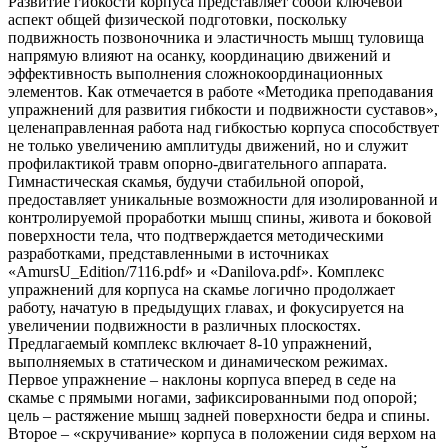
Развитие гибкости корпуса представляет собой ключевой
аспект общей физической подготовки, поскольку
подвижность позвоночника и эластичность мышц туловища
напрямую влияют на осанку, координацию движений и
эффективность выполнения сложнокоординационных
элементов. Как отмечается в работе «Методика преподавания
упражнений для развития гибкости и подвижности суставов»,
целенаправленная работа над гибкостью корпуса способствует
не только увеличению амплитуды движений, но и служит
профилактикой травм опорно-двигательного аппарата.
Гимнастическая скамья, будучи стабильной опорой,
предоставляет уникальные возможности для изолированной и
контролируемой проработки мышц спины, живота и боковой
поверхности тела, что подтверждается методическими
разработками, представленными в источниках
«AmursU_Edition/7116.pdf» и «Danilova.pdf». Комплекс
упражнений для корпуса на скамье логично продолжает
работу, начатую в предыдущих главах, и фокусируется на
увеличении подвижности в различных плоскостях.
Предлагаемый комплекс включает 8-10 упражнений,
выполняемых в статическом и динамическом режимах.
Первое упражнение – наклоны корпуса вперед в седе на
скамье с прямыми ногами, зафиксированными под опорой;
цель – растяжение мышц задней поверхности бедра и спины.
Второе – «скручивание» корпуса в положении сидя верхом на