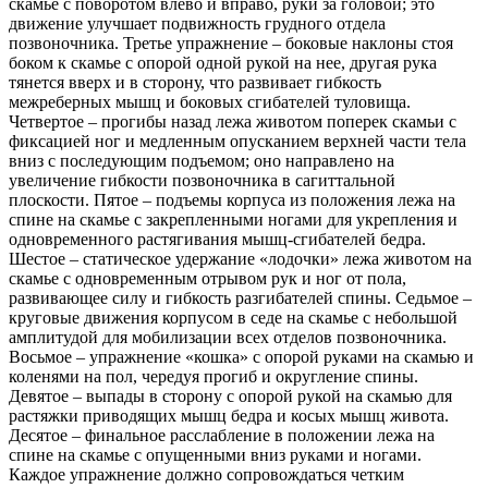
скамье с поворотом влево и вправо, руки за головой; это
движение улучшает подвижность грудного отдела
позвоночника. Третье упражнение – боковые наклоны стоя
боком к скамье с опорой одной рукой на нее, другая рука
тянется вверх и в сторону, что развивает гибкость
межреберных мышц и боковых сгибателей туловища.
Четвертое – прогибы назад лежа животом поперек скамьи с
фиксацией ног и медленным опусканием верхней части тела
вниз с последующим подъемом; оно направлено на
увеличение гибкости позвоночника в сагиттальной
плоскости. Пятое – подъемы корпуса из положения лежа на
спине на скамье с закрепленными ногами для укрепления и
одновременного растягивания мышц-сгибателей бедра.
Шестое – статическое удержание «лодочки» лежа животом на
скамье с одновременным отрывом рук и ног от пола,
развивающее силу и гибкость разгибателей спины. Седьмое –
круговые движения корпусом в седе на скамье с небольшой
амплитудой для мобилизации всех отделов позвоночника.
Восьмое – упражнение «кошка» с опорой руками на скамью и
коленями на пол, чередуя прогиб и округление спины.
Девятое – выпады в сторону с опорой рукой на скамью для
растяжки приводящих мышц бедра и косых мышц живота.
Десятое – финальное расслабление в положении лежа на
спине на скамье с опущенными вниз руками и ногами.
Каждое упражнение должно сопровождаться четким